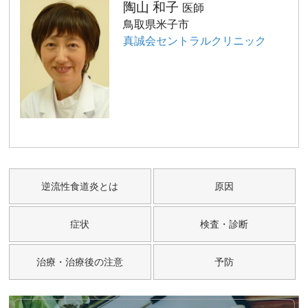
陶山 和子
医師
鳥取県米子市
真誠会セントラルクリニック
逆流性食道炎とは
原因
症状
検査・診断
治療・治療後の注意
予防