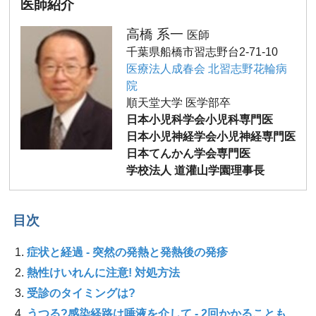
医師紹介
高橋 系一
医師
千葉県船橋市習志野台2-71-10
医療法人成春会 北習志野花輪病
院
順天堂大学 医学部卒
日本小児科学会小児科専門医
日本小児神経学会小児神経専門医
日本てんかん学会専門医
学校法人 道灌山学園理事長
目次
症状と経過 - 突然の発熱と発熱後の発疹
熱性けいれんに注意! 対処方法
受診のタイミングは?
うつる?感染経路は唾液を介して - 2回かかることも…