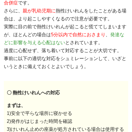
合併症
です。
さらに、
親が乳幼児期に
熱性けいれんをしたことがある場
合は、より起こしやすくなるので注意が必要です。
実際に目の前で熱性けいれんが起こると慌ててしまいます
が、ほとんどの場合は
5分以内で自然におさまり
、
発達な
どに影響を与える心配はない
とされています。
過度に心配せず、落ち着いて対応することが大切です。
事前に以下の適切な対応をシュミレーションして、いざと
いうときに備えておくとよいでしょう。
〇 熱性けいれんへの対応
まずは、
1)安全で平らな場所に寝かせる
2)発作がはじまった時間を確認
3)けいれん止めの座薬が処方されている場合は使用する