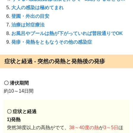
大人の感染は極めてまれ
登園・外出の目安
治療は対症療法
お風呂やプールは熱が下がっていれば普段通りでOK
発疹・発熱をともなうその他の感染症
症状と経過 - 突然の発熱と発熱後の発疹
〇 潜伏期間
約10～14日間
〇 症状と経過
1)発熱
突然38度以上の高熱がでて、
38～40度の熱
が
3～5日
ほ