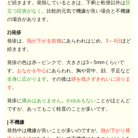
ど続きます。発熱しているときは、下痢と軟便以外は
目
立つ症状がなく
、比較的元気で機嫌が良い場合と不機嫌
の場合があります。
2)発疹
発疹は、
熱が下がる前後
にあらわれはじめ、
3～4日
ほど
続きます。
発疹の色は赤～ピンクで、大きさは3～5mmくらいで
す。
おなかを中心
にあらわれ、胸や背中、顔、手足など
全身に広がります
。その後は
跡を残さずきれいに治りま
す
。
発疹に
痛みはありません
。
かゆみもない
ことがほとんど
ですが、あってもごく軽度のことが多いです。
| 不機嫌
発熱中は機嫌が良いことが多いのですが、
熱が下がり発