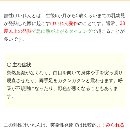
熱性けいれんとは、生後6か月から5歳くらいまでの乳幼児
が発熱した際に起こす
けいれん発作
のことです。通常、
38
度以上の発熱
で
急に熱が上がるタイミング
で起こることが
多いです。
〇 主な症状
突然意識がなくなり、白目を向いて身体や手を突っ張り
硬直させたり、両手足をガクンガクンと震わせます。呼
吸が不規則になったり、顔色が悪くなることもありま
す。
この熱性けいれんは、突発性発疹では比較的
よくみられる