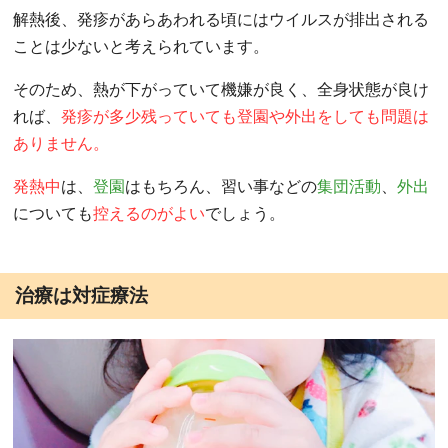
解熱後、発疹があらあわれる頃にはウイルスが排出される
ことは少ないと考えられています。
そのため、熱が下がっていて機嫌が良く、全身状態が良け
れば、
発疹が多少残っていても登園や外出をしても問題は
ありません。
発熱中
は、
登園
はもちろん、習い事などの
集団活動
、
外出
についても
控えるのがよい
でしょう。
治療は対症療法