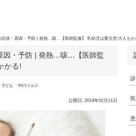
症状・原因・予防 | 発熱…咳…【医師監修】 乳幼児は要注意!大人もか
因・予防 | 発熱…咳…【医師監
かかる!
診
子ども
RSウイルス
疾
公開日:
2019年02月21日
患