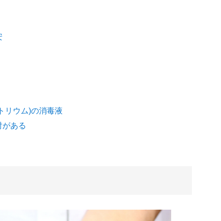
安
トリウム)の消毒液
射がある