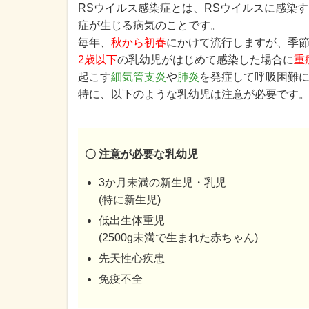
RSウイルス感染症とは、RSウイルスに感染
症が生じる病気のことです。
毎年、
秋から初春
にかけて流行しますが、季
2歳以下
の乳幼児がはじめて感染した場合に
重
起こす
細気管支炎
や
肺炎
を発症して呼吸困難
特に、以下のような乳幼児は注意が必要です
〇 注意が必要な乳幼児
3か月未満の新生児・乳児
(特に新生児)
低出生体重児
(2500g未満で生まれた赤ちゃん)
先天性心疾患
免疫不全