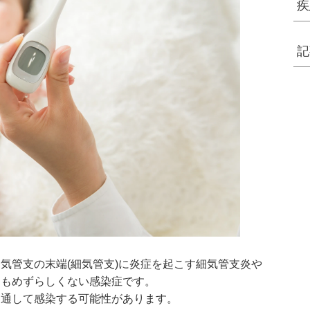
疾
記
気管支の末端(細気管支)に炎症を起こす細気管支炎や
ともめずらしくない感染症です。
を通して感染する可能性があります。