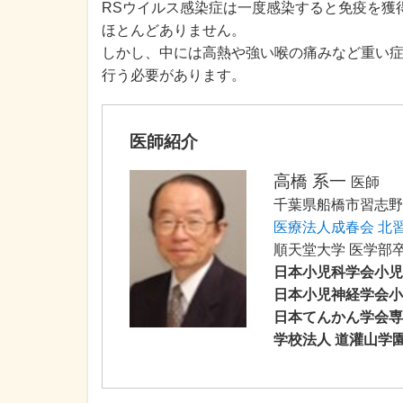
RSウイルス感染症は一度感染すると免疫を獲
ほとんどありません。
しかし、中には高熱や強い喉の痛みなど重い
行う必要があります。
医師紹介
高橋 系一
医師
千葉県船橋市習志野台2
医療法人成春会 北
順天堂大学 医学部
日本小児科学会小児
日本小児神経学会小
日本てんかん学会専
学校法人 道灌山学