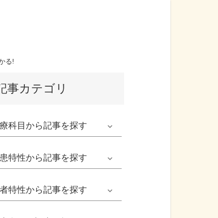
かる!
記事カテゴリ
療科目
から記事を探す
発熱外来系
患特性
から記事を探す
救急科系
春の病気
者特性
から記事を探す
形成外科
夏の病気
男性