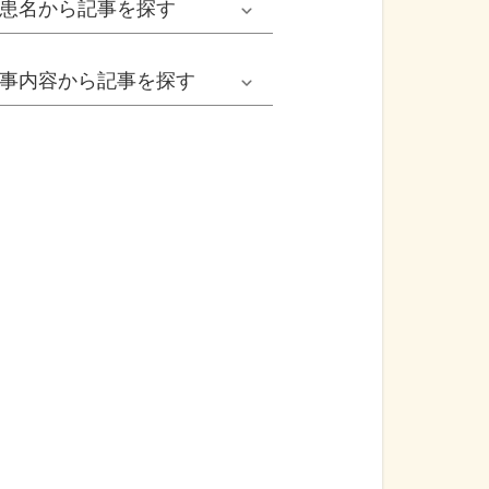
患名
から記事を探す
小児耳鼻いんこう科系
冬の病気
女性
網膜剝離
事内容
から記事を探す
歯科口腔外科系
感染症
子ども
カンジダ腟炎
今日は何の日
歯科系
性感染症
高齢者
貧血
健康・美容
精神科系
アレルギー
痛風
食生活
血液内科系
自己免疫疾患
膀胱がん
プレスリリース
消化器外科系
がん・悪性腫瘍
前立腺がん
医療Q&A
脳神経外科系
依存症
前立腺肥大症
基礎知識