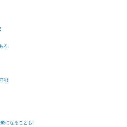
状
ある
可能
治療になることも!