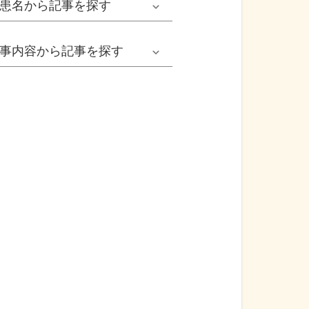
患名
から記事を探す
小児耳鼻いんこう科系
冬の病気
女性
網膜剝離
事内容
から記事を探す
歯科口腔外科系
感染症
子ども
カンジダ腟炎
今日は何の日
歯科系
性感染症
高齢者
貧血
健康・美容
精神科系
アレルギー
痛風
食生活
血液内科系
自己免疫疾患
膀胱がん
プレスリリース
消化器外科系
がん・悪性腫瘍
前立腺がん
医療Q&A
脳神経外科系
依存症
前立腺肥大症
基礎知識