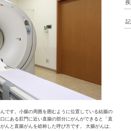
疾
記
がんです。小腸の周囲を囲むように位置している結腸の
出口にある肛門に近い直腸の部分にがんができると「直
がんと直腸がんを総称した呼び方です。 大腸がんは、