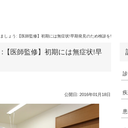
ましょう:【医師監修】初期には無症状!早期発見のため検診を!
:【医師監修】初期には無症状!早
診
疾
公開日:
2016年01月18日
患