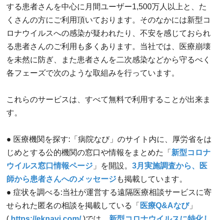
する患者さんを中心に月間ユーザー1,500万人以上と、た
くさんの方にご利用頂いております。そのなかには新型コ
ロナウイルスへの感染が疑われたり、不安を感じておられ
る患者さんのご利用も多くあります。当社では、医療崩壊
を未然に防ぎ、また患者さんを二次感染などから守るべく
各フェーズで次のような取組みを行っています。
これらのサービスは、すべて無料で利用することが出来ま
す。
● 医療機関を探す:「病院なび」のサイト内に、厚労省をは
じめとする公的機関の窓口や情報をまとめた「
新型コロナ
ウイルス窓口情報ページ
」を開設。
3月実施調査から、医
師から患者さんへのメッセージ
も掲載しています。
● 症状を調べる:当社が運営する遠隔医療相談サービスに寄
せられた匿名の相談を掲載している「
医療Q&Aなび
」
(
https://eknavi.com/
)では、
新型コロナウイルスに特化し