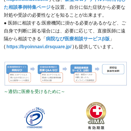
た相談事例特集ページ
を設置、自分に似た症状から必要な
対処や受診の必要性などを知ることが出来ます。
● 医師に相談する:医療機関に掛かる必要があるかなど、ご
自身で判断に困る場合には、必要に応じて、直接医師に遠
隔から相談できる「
病院なび医療相談サービスβ版
」
(
https://byoinnavi.drsquare.jp/
)も提供しています。
～適切に医療を受けるために～