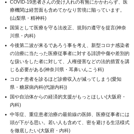
COVID-19患者さんの受け入れの有無にかかわらず、医
療機関は経営面も含めてかなり苦境に陥っています。
(山梨県・精神科)
国策として医療を守る法改正、規則の遵守を提言(神奈
川県・内科)
今後第二波が来るであろう事を考え、新型コロナ感染者
の治療に当たった医療従事者に対する誹謗中傷や差別的
な扱いをした者に対して、人権侵害などの法的措置を講
じる必要がある(神奈川県・耳鼻いんこう科)
コロナ患者を診るほど診療収入が減ってしまう(愛知
県・糖尿病内科(代謝内科))
国や自治体からの経済的支援がもっとほしい(大阪府・
内科)
中等症、重症患者治療の最前線の医師、医療従事者には
頭が下がる思い。若い人も含めて、密を避ける生活様式
を徹底したい(大阪府・内科)