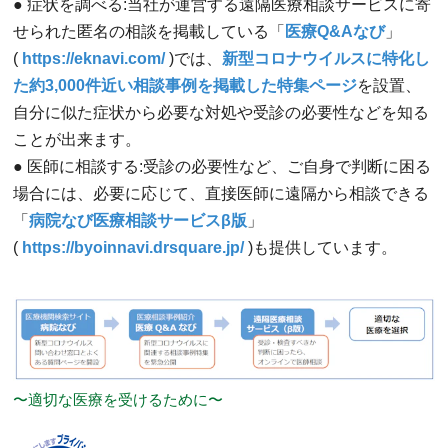
● 症状を調べる:当社が運営する遠隔医療相談サービスに寄
せられた匿名の相談を掲載している「
医療Q&Aなび
」
(
https://eknavi.com/
)では、
新型コロナウイルスに特化し
た約3,000件近い相談事例を掲載した特集ページ
を設置、
自分に似た症状から必要な対処や受診の必要性などを知る
ことが出来ます。
● 医師に相談する:受診の必要性など、ご自身で判断に困る
場合には、必要に応じて、直接医師に遠隔から相談できる
「
病院なび医療相談サービスβ版
」
(
https://byoinnavi.drsquare.jp/
)も提供しています。
〜適切な医療を受けるために〜