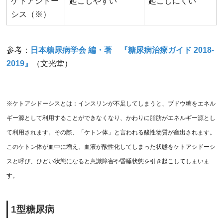
ケトアシドー
起こしやすい
起こしにくい
シス（※）
参考：
日本糖尿病学会 編・著 『糖尿病治療ガイド 2018-
2019』
（文光堂）
※ケトアシドーシスとは：インスリンが不足してしまうと、ブドウ糖をエネル
ギー源として利用することができなくなり、かわりに脂肪がエネルギー源とし
て利用されます。その際、「ケトン体」と言われる酸性物質が産出されます。
このケトン体が血中に増え、血液が酸性化してしまった状態をケトアシドーシ
スと呼び、ひどい状態になると意識障害や昏睡状態を引き起こしてしまいま
す。
1型糖尿病