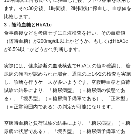
10時間以上何も食べずに採血した後、ブドウ糖液を飲用し
ます。その30分後、1時間後、2時間後に採血し、血糖値を
比較します。
3．随時血糖とHbA1c
食事前後などを考慮せずに血液検査を行い、その血糖値
（随時血糖）が200mg/dL以上かどうか、もしくはHbA1c
が6.5%以上かどうかで判断します。
実際には、健康診断の血液検査でHbA1cの値を確認し、糖
尿病の傾向が認められた場合、通院の上1や2の検査を実施
し、診断を行うケースが多いようです。空腹時血糖と負荷
試験の結果により、「糖尿病型」（＝糖尿病の状態であ
る）、「境界型」（＝糖尿病予備軍である）、「正常型」
（＝正常範囲内である）の判定が可能になります。
空腹時血糖と負荷試験の結果により、「糖尿病型」（＝糖
尿病の状態である）、「境界型」（＝糖尿病予備軍であ