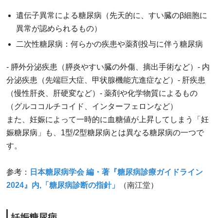
遺伝子異常による糖尿病（先天的に、すい臓のβ細胞に
異常が認められるもの）
二次性糖尿病：何らかの疾患や薬剤投与に伴う糖尿病
- 膵外分泌疾患（膵炎やすい臓の外傷、摘出手術など）- 内
分泌疾患（先端巨大症、甲状腺機能亢進症など）- 肝疾患
（慢性肝炎、肝硬変など）- 薬剤や化学物質によるもの
（グルココルチコイド、インターフェロンなど）
また、妊娠によって一時的に血糖値が上昇してしまう「妊
娠糖尿病」も、1型/2型糖尿病とは異なる糖尿病の一つで
す。
参考：
日本糖尿病学会 編・著『糖尿病診療ガイドライン
2024』内,「糖尿病診断の指針」
（
南江堂
）
妊娠糖尿病