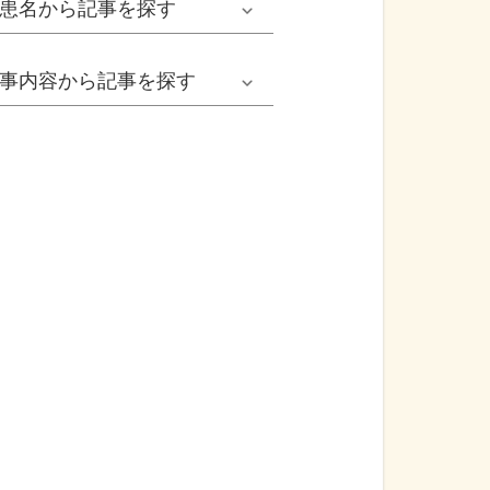
患名
から記事を探す
小児耳鼻いんこう科系
冬の病気
女性
網膜剝離
事内容
から記事を探す
歯科口腔外科系
感染症
子ども
カンジダ腟炎
今日は何の日
歯科系
性感染症
高齢者
貧血
健康・美容
精神科系
アレルギー
痛風
食生活
血液内科系
自己免疫疾患
膀胱がん
プレスリリース
消化器外科系
がん・悪性腫瘍
前立腺がん
医療Q&A
脳神経外科系
依存症
前立腺肥大症
基礎知識