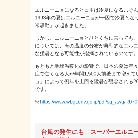
エルニーニョになると日本は冷夏になる…そ
1993年の夏はエルニーニョが一因で冷夏と
米騒動」が起きました。
しかし、エルニーニョとひとくちに言っても、
については、海の温度の分布が典型的なエル
な猛暑となる可能性が指摘されているのです
もともと地球温暖化の影響で、日本の夏は年
症で亡くなる人が年間1,500人前後まで増え
ョ」によって例年を上回る猛暑が懸念される2
です。
※
https://www.wbgt.env.go.jp/pdf/sg_awg/R070
台風の発生にも「スーパーエルニ