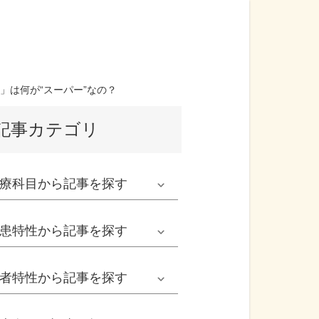
は何が“スーパー”なの？
記事カテゴリ
療科目
から記事を探す
発熱外来系
患特性
から記事を探す
救急科系
春の病気
者特性
から記事を探す
形成外科
夏の病気
男性