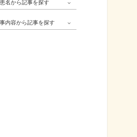
患名
から記事を探す
小児耳鼻いんこう科系
冬の病気
女性
網膜剝離
事内容
から記事を探す
歯科口腔外科系
感染症
子ども
カンジダ腟炎
今日は何の日
歯科系
性感染症
高齢者
貧血
健康・美容
精神科系
アレルギー
痛風
食生活
血液内科系
自己免疫疾患
膀胱がん
プレスリリース
消化器外科系
がん・悪性腫瘍
前立腺がん
医療Q&A
脳神経外科系
依存症
前立腺肥大症
基礎知識