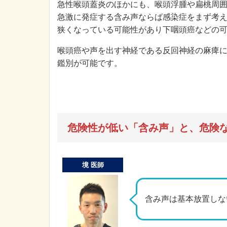
急性喉頭蓋炎のほかにも、喉頭浮腫や扁桃周
急激に発症する含み声ならば感染症をまず考
狭くなっている可能性があり下咽頭癌などの
喉頭癌や声を出す神経である反回神経の麻痺
鑑別が可能です。
危険性が低い「含み声」と、危険
境 医師
含み声は基本放置しな