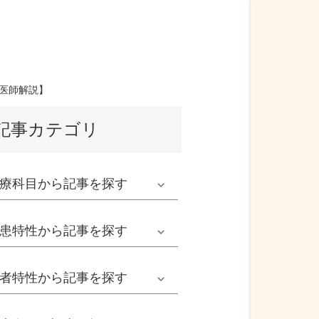
医師解説】
記事カテゴリ
療科目
から記事を探す
発熱外来系
患特性
から記事を探す
救急科系
春の病気
者特性
から記事を探す
形成外科
夏の病気
男性