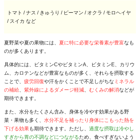
トマト / ナス / きゅうり / ピーマン / オクラ / モロヘイヤ
/ スイカ など
夏野菜や夏の果物には、
夏に特に必要な栄養素が豊富
なも
のが多くあります。
具体的には、ビタミンCやビタミンA、ビタミンE、カリウ
ム、カロテンなどが豊富なものが多く、それらを摂取する
ことで、
疲労回復
や汗をかくことで不足しがちな
ミネラル
の補給
、
紫外線によるダメージ軽減
、
むくみの解消
などが
期待できます。
また、水分をたくさん含み、身体を冷やす効果がある野
菜・果物も多く、
水分不足を補ったり身体にこもった熱を
下げる効果
も期待できます。ただし、
過度な摂取は冷やし
すぎから胃の不調などにつながる
ため、食べすぎないよう