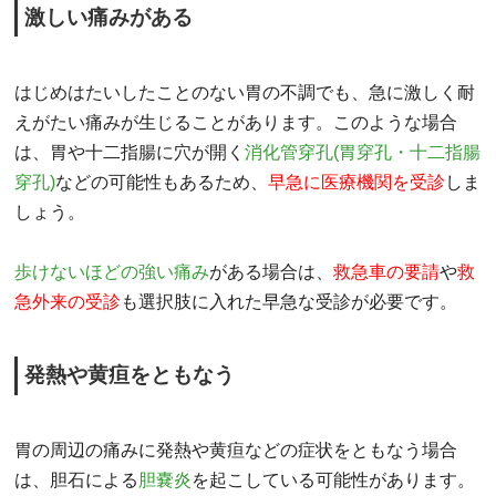
激しい痛みがある
はじめはたいしたことのない胃の不調でも、急に激しく耐
えがたい痛みが生じることがあります。このような場合
は、胃や十二指腸に穴が開く
消化管穿孔(胃穿孔・十二指腸
穿孔)
などの可能性もあるため、
早急に医療機関を受診
しま
しょう。
歩けないほどの強い痛み
がある場合は、
救急車の要請
や
救
急外来の受診
も選択肢に入れた早急な受診が必要です。
発熱や黄疸をともなう
胃の周辺の痛みに発熱や黄疸などの症状をともなう場合
は、胆石による
胆嚢炎
を起こしている可能性があります。