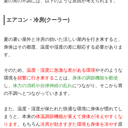
夏の胃の不調には、以下のような原因が考えられます。
エアコン・冷房(クーラー)
夏の暑い屋外と冷房の効いた涼しい屋内を行き来すると、
身体はその都度、温度や湿度の差に順応する必要がありま
す。
そのため、
温度・湿度に急激な差がある環境
やそのような
環境を
頻繁に行き来する
ことは、
身体の調節機能を酷使
し、
体力の消耗や自律神経の乱れ
につながり、そこから胃
の不調へとつながっていきます。
また、温度・湿度が保たれた快適な環境に身体が慣れてし
まうと、本来の
体温調節機能が衰えて身体が冷えやすくな
ります
。もちろん
冷房が効きすぎた環境も身体を冷やす
原