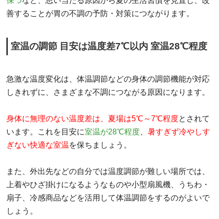
保つ
など、思い当たる原因から夏の生活習慣を見直し、改
善することが胃の不調の予防・対策につながります。
室温の調節 目安は温度差7℃以内 室温28℃程度
急激な温度変化は、体温調節などの身体の調節機能が対応
しきれずに、さまざまな不調につながる原因になります。
身体に無理のない温度差は、夏場は5℃～7℃程度
とされて
います。これを目安に
室温が28℃程度
、
暑すぎず冷やしす
ぎない快適な室温
を保ちましょう。
また、外出先などの自分では温度調節が難しい場所では、
上着やひざ掛けになるようなものや小型扇風機、うちわ・
扇子、冷感商品などを活用して体温調節をするのがよいで
しょう。