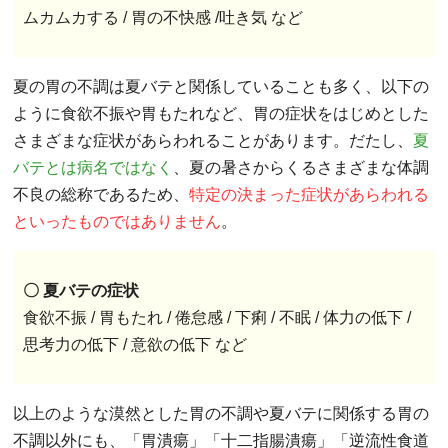
ムカムカする / 胃の不快感 /吐き気 など
夏の胃の不調は夏バテと関係していることも多く、以下の
ように食欲不振や胃もたれなど、胃の症状をはじめとした
さまざまな症状があらわれることがあります。だたし、
夏
バテとは病名ではなく
、夏の暑さからくるさまざまな体調
不良の総称であるため、
特定の決まった症状があらわれる
といったものではありません
。
〇 夏バテの症状
食欲不振 / 胃もたれ / 倦怠感 / 下痢 / 不眠 / 体力の低下 /
思考力の低下 / 意欲の低下 など
以上のような漠然とした胃の不調や夏バテに関係する胃の
不調以外にも、「胃潰瘍」「十二指腸潰瘍」「逆流性食道