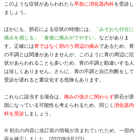
このような症状があらわれたら
早急に消化器内科
を受診し
ましょう。
ほかにも、胆石による症状の特徴には、
「みぞおち付近に
痛みを感じる」「食後に痛みがでやすい」
などがありま
す。正確には
胃ではなく胆のう周辺の痛み
であるため、胃
の不調とは関連がありませんが、このように胃の周辺に症
状があらわれることも多いため、胃の不調と勘違いする人
は珍しくありません。さらに、胃の不調と自己判断をして
受診が遅れると重症化する危険もあります。
これらに該当する場合は、
痛みの強さに関わらず
胆石が原
因になっている可能性も考えられるため、同じく
消化器内
科を受診
しましょう。
※ 初出の内容に改訂前の情報が含まれていたため、一部内
容を修正しました。(2020年9月2日)