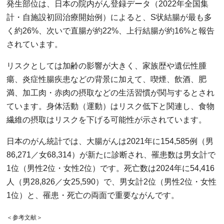
発生部位は、日本の院内がん登録データ（2022年全国集
計・自施設初回治療開始例）によると、S状結腸が最も多
く約26%、次いで直腸が約22%、上行結腸が約16%と報告
されています。
リスクとしては加齢の影響が大きく、家族歴や遺伝性腫
瘍、炎症性腸疾患などの背景に加えて、喫煙、飲酒、肥
満、加工肉・赤肉の摂取などの生活習慣が関与するとされ
ています。身体活動（運動）はリスク低下と関連し、食物
繊維の摂取はリスクを下げる可能性が示されています。
日本のがん統計では、大腸がんは2021年に154,585例（男
86,271／女68,314）が新たに診断され、罹患数は男女計で
1位（男性2位・女性2位）です。死亡数は2024年に54,416
人（男28,826／女25,590）で、男女計2位（男性2位・女性
1位）と、罹患・死亡の両面で重要ながんです。
＜参考文献＞