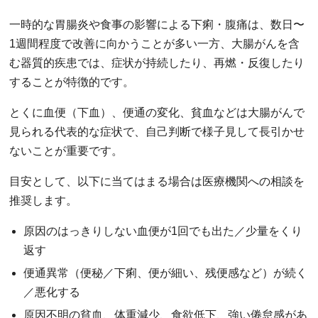
一時的な胃腸炎や食事の影響による下痢・腹痛は、数日〜
1週間程度で改善に向かうことが多い一方、大腸がんを含
む器質的疾患では、症状が持続したり、再燃・反復したり
することが特徴的です。
とくに血便（下血）、便通の変化、貧血などは大腸がんで
見られる代表的な症状で、自己判断で様子見して長引かせ
ないことが重要です。
目安として、以下に当てはまる場合は医療機関への相談を
推奨します。
原因のはっきりしない血便が1回でも出た／少量をくり
返す
便通異常（便秘／下痢、便が細い、残便感など）が続く
／悪化する
原因不明の貧血、体重減少、食欲低下、強い倦怠感があ