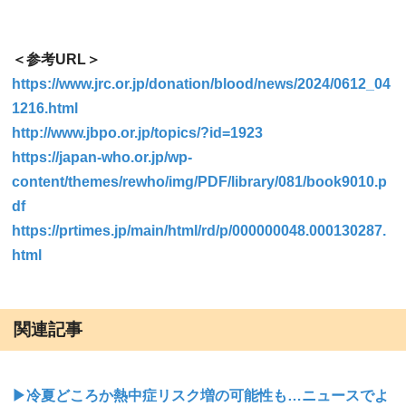
＜参考URL＞
https://www.jrc.or.jp/donation/blood/news/2024/0612_04
1216.html
http://www.jbpo.or.jp/topics/?id=1923
https://japan-who.or.jp/wp-
content/themes/rewho/img/PDF/library/081/book9010.p
df
https://prtimes.jp/main/html/rd/p/000000048.000130287.
html
関連記事
▶冷夏どころか熱中症リスク増の可能性も…ニュースでよ