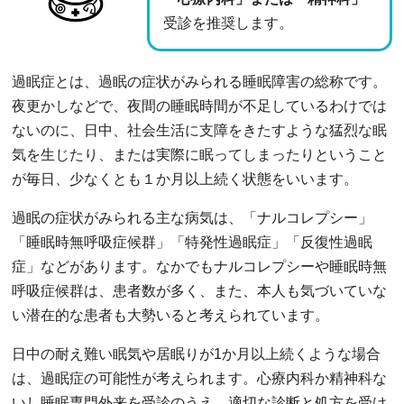
受診を推奨します。
過眠症とは、過眠の症状がみられる睡眠障害の総称です。
夜更かしなどで、夜間の睡眠時間が不足しているわけでは
ないのに、日中、社会生活に支障をきたすような猛烈な眠
気を生じたり、または実際に眠ってしまったりということ
が毎日、少なくとも１か月以上続く状態をいいます。
過眠の症状がみられる主な病気は、「ナルコレプシー」
「睡眠時無呼吸症候群」「特発性過眠症」「反復性過眠
症」などがあります。なかでもナルコレプシーや睡眠時無
呼吸症候群は、患者数が多く、また、本人も気づいていな
い潜在的な患者も大勢いると考えられています。
日中の耐え難い眠気や居眠りが1か月以上続くような場合
は、過眠症の可能性が考えられます。心療内科か精神科な
いし睡眠専門外来を受診のうえ、適切な診断と処方を受け