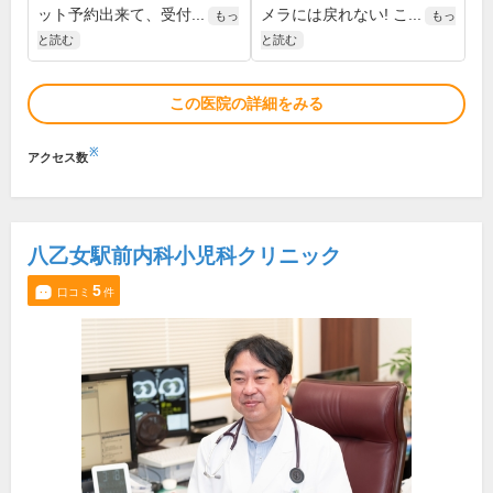
ット予約出来て、受付...
メラには戻れない! こ...
もっ
もっ
と読む
と読む
この医院の詳細をみる
※
アクセス数
八乙女駅前内科小児科クリニック
5
口コミ
件