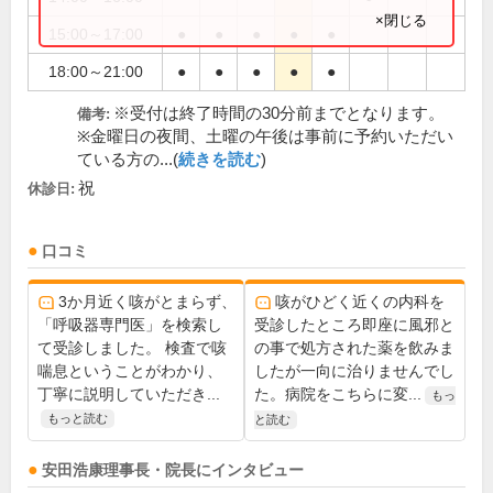
×閉じる
15:00～17:00
●
●
●
●
●
18:00～21:00
●
●
●
●
●
※受付は終了時間の30分前までとなります。
備考:
※金曜日の夜間、土曜の午後は事前に予約いただい
ている方の...(
続きを読む
)
祝
休診日:
口コミ
3か月近く咳がとまらず、
咳がひどく近くの内科を
「呼吸器専門医」を検索し
受診したところ即座に風邪と
て受診しました。 検査で咳
の事で処方された薬を飲みま
喘息ということがわかり、
したが一向に治りませんでし
丁寧に説明していただき...
た。病院をこちらに変...
もっ
もっと読む
と読む
安田浩康
理事長・院長
にインタビュー