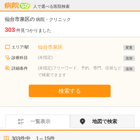
病院なび
人で選べる医院検索
仙台市泉区の
病院・クリニック
303
件見つかりました
仙台市泉区
エリア/駅
変更
(未指定)
診療科目
追加
(未指定)フリーワード、予約、専門、症状など
詳細条件
追加
で検索できます
検索する
一覧表示
地図で検索
303
件中、
1～15件