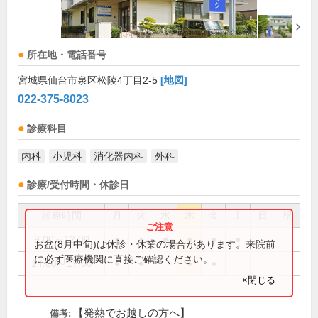
所在地・電話番号
宮城県仙台市泉区松陵4丁目2-5
[地図]
022-375-8023
診療科目
内科
小児科
消化器内科
外科
診療/受付時間・休診日
診療時間
月
火
水
木
金
土
日
祝
9:00～12:00
●
●
●
●
●
●
お盆(8月中旬)は休診・休業の場合があります。来院前
に必ず医療機関に直接ご確認ください。
14:00～17:00
●
●
●
●
×閉じる
【発熱でお越しの方へ】
備考: