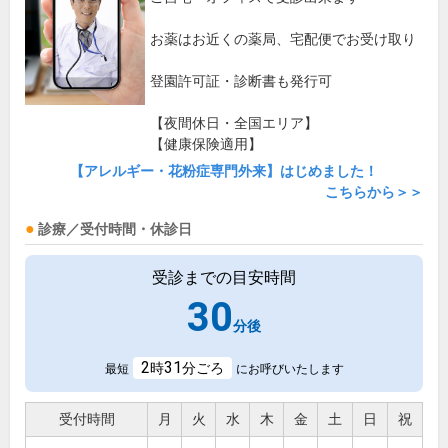
お薬はお近くの薬局、宅配便でお受け取り
登園許可証・診断書も発行可
【夜間休日・全国エリア】
【健康保険適用】
【アレルギー・花粉症専門外来】はじめました！
こちらから＞＞
診療／受付時間・休診日
受診までの目安時間
30
分後
2
31
時
分ごろ
最短
にお呼びいたします
受付時間
月
火
水
木
金
土
日
祝