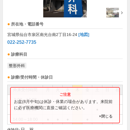
所在地・電話番号
宮城県仙台市泉区南光台南2丁目16-24
[地図]
022-252-7735
診療科目
整形外科
診療/受付時間・休診日
外来受付時間
月
火
水
木
金
土
日
祝
9:00～12:00
●
●
●
●
お盆(8月中旬)は休診・休業の場合があります。来院前
に必ず医療機関に直接ご確認ください。
9:00～12:30
●
●
×閉じる
14:00～18:00
●
●
●
●
日、祝
休診日: