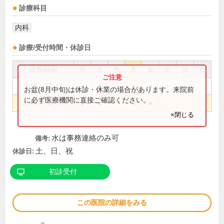
診療科目
内科
診療/受付時間・休診日
診療時間
月
火
水
木
金
土
日
祝
9:15～12:15
●
●
●
●
お盆(8月中旬)は休診・休業の場合があります。来院前
に必ず医療機関に直接ご確認ください。
13:15～17:15
●
●
●
●
×閉じる
水は事務連絡のみ可
備考:
土、日、祝
休診日:
初診受付
この医院の詳細をみる