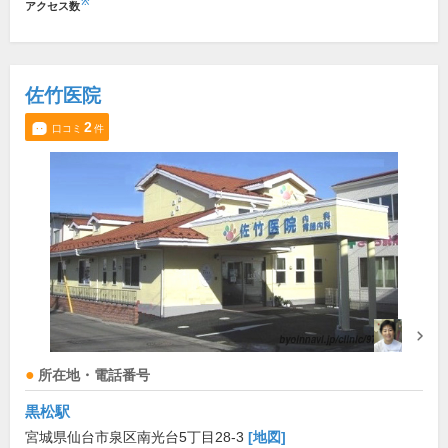
※
アクセス数
佐竹医院
2
口コミ
件
所在地・電話番号
黒松駅
宮城県仙台市泉区南光台5丁目28-3
[地図]