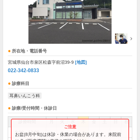
所在地・電話番号
宮城県仙台市泉区松森字前沼39-9
[地図]
022-342-0833
診療科目
耳鼻いんこう科
診療/受付時間・休診日
診療時間
月
火
水
木
金
土
日
祝
9:00～12:00
●
●
●
●
お盆(8月中旬)は休診・休業の場合があります。来院前