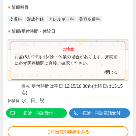
診療科目
皮膚科
形成外科
アレルギー科
美容皮膚科
診療/受付時間・休診日
診療時間
月
火
水
木
金
土
日
祝
9:30～13:00
●
●
●
●
お盆(8月中旬)は休診・休業の場合があります。来院前
に必ず医療機関に直接ご確認ください。
9:30～14:00
●
×閉じる
14:30～19:00
●
●
●
●
受付時間は平日 12:15/18:30迄(土曜日は13:15
備考:
迄)
水、日、祝
休診日:
初診・再診受付
初診・再診電話受付
この医院の詳細をみる