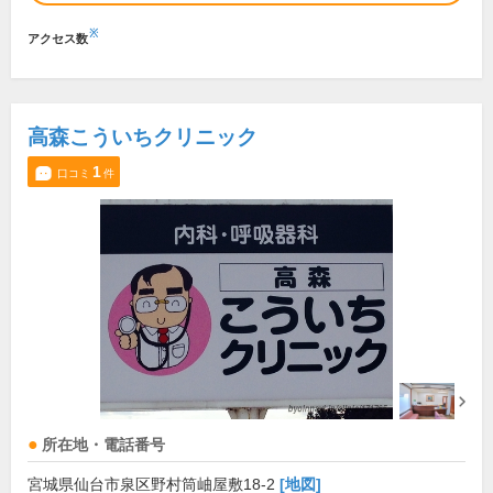
※
アクセス数
高森こういちクリニック
1
口コミ
件
所在地・電話番号
宮城県仙台市泉区野村筒岫屋敷18-2
[地図]