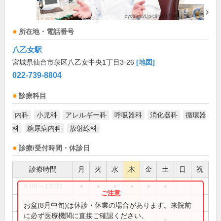
所在地・電話番号
八乙女駅
宮城県仙台市泉区八乙女中央1丁目3-26
[地図]
022-739-8804
診療科目
内科
小児科
アレルギー科
呼吸器科
消化器科
循環器
科
糖尿病内科
放射線科
診療/受付時間・休診日
診療時間
月
火
水
木
金
土
日
祝
9:00～13:00
●
●
●
●
●
●
10:00～16:00
●
お盆(8月中旬)は休診・休業の場合があります。来院前
に必ず医療機関に直接ご確認ください。
14:00～16:00
●