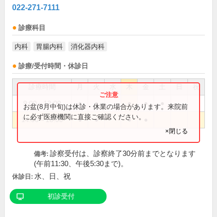
022-271-7111
診療科目
内科
胃腸内科
消化器内科
診療/受付時間・休診日
診療時間
月
火
水
木
金
土
日
祝
9:00～12:00
●
●
●
●
●
お盆(8月中旬)は休診・休業の場合があります。来院前
に必ず医療機関に直接ご確認ください。
14:00～18:00
●
●
●
●
×閉じる
診察受付は、診察終了30分前までとなります
備考:
(午前11:30、午後5:30まで)。
水、日、祝
休診日:
初診受付