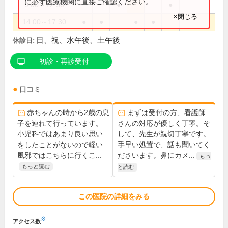
に必ず医療機関に直接ご確認ください。
9:00～12:30
●
●
×閉じる
14:00～17:30
●
●
●
●
日、祝、水午後、土午後
休診日:
初診・再診受付
口コミ
赤ちゃんの時から2歳の息
まずは受付の方、看護師
子を連れて行っています。
さんの対応が優しく丁寧。そ
小児科ではあまり良い思い
して、先生が親切丁寧です。
をしたことがないので軽い
手早い処置で、話も聞いてく
風邪ではこちらに行くこ...
ださいます。鼻にカメ...
もっ
もっと読む
と読む
この医院の詳細をみる
※
アクセス数