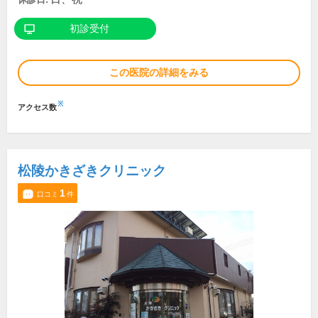
初診受付
この医院の詳細をみる
※
アクセス数
松陵かきざきクリニック
1
口コミ
件