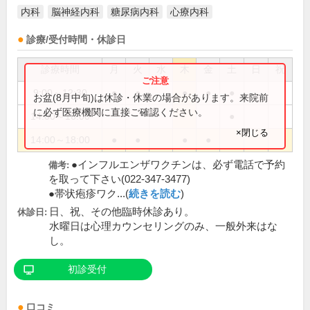
内科
脳神経内科
糖尿病内科
心療内科
診療/受付時間・休診日
診療時間
月
火
水
木
金
土
日
祝
9:00～12:30
●
●
●
●
●
お盆(8月中旬)は休診・休業の場合があります。来院前
に必ず医療機関に直接ご確認ください。
14:00～16:00
●
×閉じる
14:00～18:00
●
●
●
●
●インフルエンザワクチンは、必ず電話で予約
備考:
を取って下さい(022-347-3477)
●帯状疱疹ワク...(
続きを読む
)
日、祝、その他臨時休診あり。
休診日:
水曜日は心理カウンセリングのみ、一般外来はな
し。
初診受付
口コミ