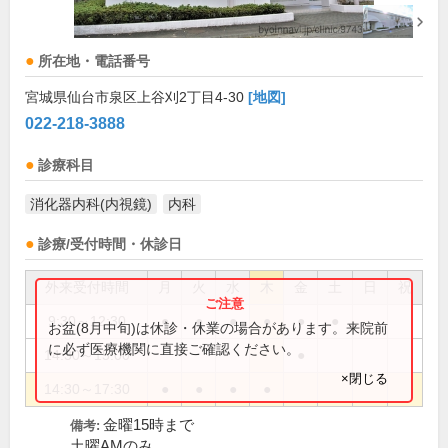
所在地・電話番号
宮城県仙台市泉区上谷刈2丁目4-30
[地図]
022-218-3888
診療科目
消化器内科(内視鏡)
内科
診療/受付時間・休診日
外来受付時間
月
火
水
木
金
土
日
祝
9:30～12:30
●
●
●
●
●
●
お盆(8月中旬)は休診・休業の場合があります。来院前
に必ず医療機関に直接ご確認ください。
14:30～15:00
●
×閉じる
14:30～17:30
●
●
●
●
金曜15時まで
備考:
土曜AMのみ