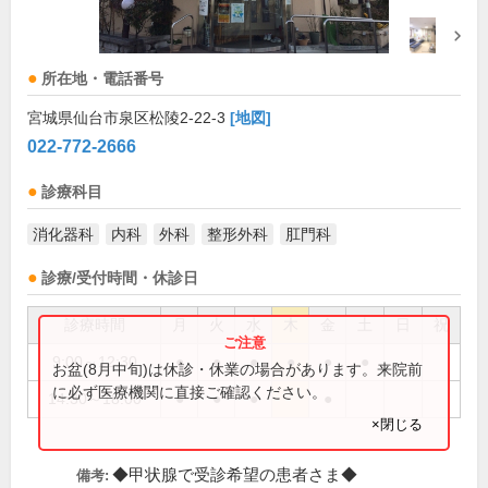
所在地・電話番号
宮城県仙台市泉区松陵2-22-3
[地図]
022-772-2666
診療科目
消化器科
内科
外科
整形外科
肛門科
診療/受付時間・休診日
診療時間
月
火
水
木
金
土
日
祝
9:00～12:30
●
●
●
●
●
●
お盆(8月中旬)は休診・休業の場合があります。来院前
に必ず医療機関に直接ご確認ください。
14:30～18:00
●
●
●
●
×閉じる
◆甲状腺で受診希望の患者さま◆
備考: