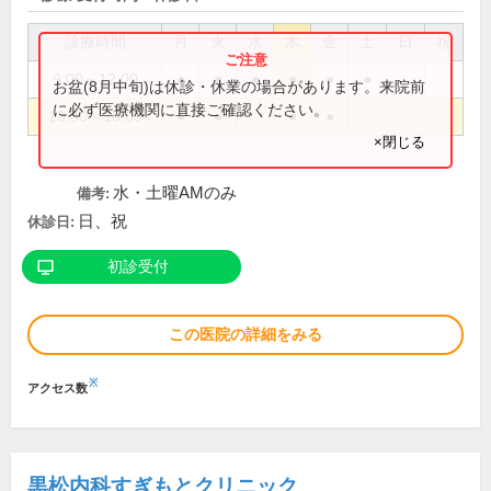
診療時間
月
火
水
木
金
土
日
祝
9:00～12:00
●
●
●
●
●
●
お盆(8月中旬)は休診・休業の場合があります。来院前
に必ず医療機関に直接ご確認ください。
13:30～18:00
●
●
●
●
×閉じる
水・土曜AMのみ
備考:
日、祝
休診日:
初診受付
この医院の詳細をみる
※
アクセス数
黒松内科すぎもとクリニック