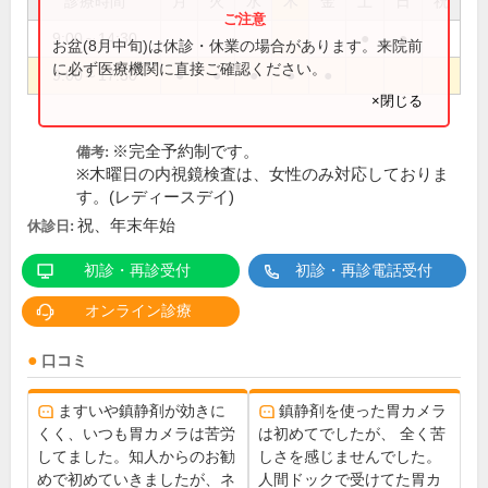
診療時間
月
火
水
木
金
土
日
祝
9:00～14:30
●
●
お盆(8月中旬)は休診・休業の場合があります。来院前
に必ず医療機関に直接ご確認ください。
9:00～17:30
●
●
●
●
●
×閉じる
※完全予約制です。
備考:
※木曜日の内視鏡検査は、女性のみ対応しておりま
す。(レディースデイ)
祝、年末年始
休診日:
初診・再診受付
初診・再診電話受付
オンライン診療
口コミ
ますいや鎮静剤が効きに
鎮静剤を使った胃カメラ
くく、いつも胃カメラは苦労
は初めてでしたが、 全く苦
してました。知人からのお勧
しさを感じませんでした。
めで初めていきましたが、ネ
人間ドックで受けてた胃カ