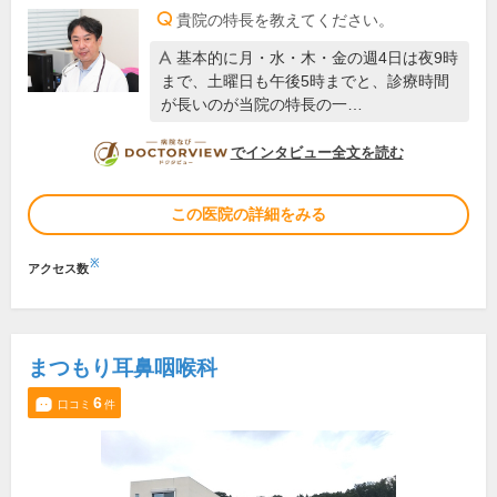
貴院の特長を教えてください。
基本的に月・水・木・金の週4日は夜9時
まで、土曜日も午後5時までと、診療時間
が長いのが当院の特長の一…
DOCTORVIEW
でインタビュー全文を読む
この医院の詳細をみる
※
アクセス数
まつもり耳鼻咽喉科
6
口コミ
件