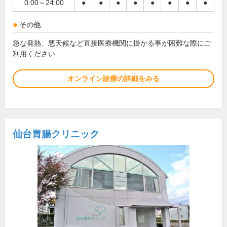
0:00～24:00
●
●
●
●
●
●
●
●
その他
急な発熱、悪天候など直接医療機関に掛かる事が困難な際にご
利用ください
オンライン診療の詳細をみる
仙台胃腸クリニック