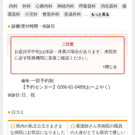
内科
外科
心療内科
神経内科
呼吸器科
消化器科
循
環器科
小児科
整形外科
形成外科
...
もっと見る
診療/受付時間・休診日
外来受付時間
月
火
水
木
金
土
日
祝
8:20～11:30
●
●
●
●
●
●
お盆(8月中旬)は休診・休業の場合があります。来院前
に必ず医療機関に直接ご確認ください。
×閉じる
一部予約制
備考:
【予約センター】0266-61-0489(おーよやく)
日、祝
休診日:
口コミ
県内の私立公立さまざま
看護師さん等病院の職員
な病院にお世話になりました
の人達がとても親切で優しい