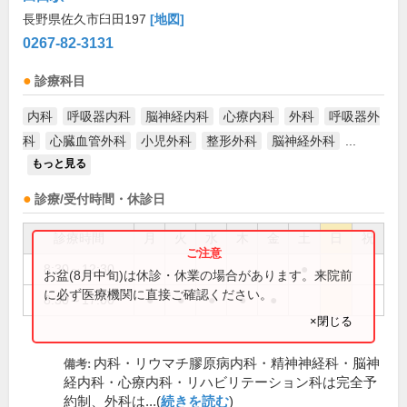
長野県佐久市臼田197
[地図]
0267-82-3131
診療科目
内科
呼吸器内科
脳神経内科
心療内科
外科
呼吸器外
科
心臓血管外科
小児外科
整形外科
脳神経外科
...
もっと見る
診療/受付時間・休診日
診療時間
月
火
水
木
金
土
日
祝
8:30～12:30
●
お盆(8月中旬)は休診・休業の場合があります。来院前
に必ず医療機関に直接ご確認ください。
8:30～17:00
●
●
●
●
●
×閉じる
内科・リウマチ膠原病内科・精神神経科・脳神
備考:
経内科・心療内科・リハビリテーション科は完全予
約制、外科は...(
続きを読む
)