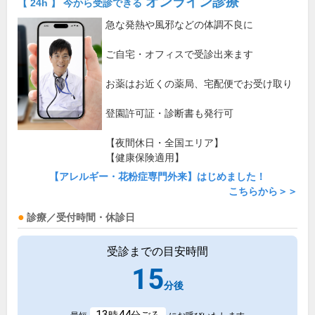
オンライン診療
【 24h 】 今から受診できる
急な発熱や風邪などの体調不良に
ご自宅・オフィスで受診出来ます
お薬はお近くの薬局、宅配便でお受け取り
登園許可証・診断書も発行可
【夜間休日・全国エリア】
【健康保険適用】
【アレルギー・花粉症専門外来】はじめました！
こちらから＞＞
診療／受付時間・休診日
受診までの目安時間
15
分後
13
44