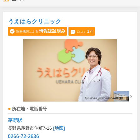
うえはらクリニック
情報認証済み
1
医療機関による
口コミ
件
所在地・電話番号
茅野駅
長野県茅野市仲町7-16
[地図]
0266-72-2636