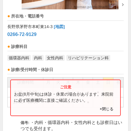
所在地・電話番号
長野県茅野市本町東14-3
[地図]
0266-72-9129
診療科目
循環器内科
内科
女性内科
リハビリテーション科
診療/受付時間・休診日
診療時間
月
火
水
木
金
土
日
祝
8:30～12:30
●
●
●
●
●
●
お盆(8月中旬)は休診・休業の場合があります。来院前
に必ず医療機関に直接ご確認ください。
15:00～18:00
●
●
●
●
×閉じる
・内科・循環器内科・女性内科とも診察日はい
備考:
つでも受付ます。