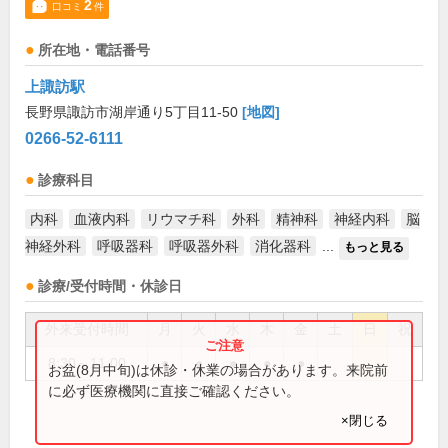
2
口コミ
件
所在地・電話番号
上諏訪駅
長野県諏訪市湖岸通り5丁目11-50
[地図]
0266-52-6111
診療科目
内科
血液内科
リウマチ科
外科
精神科
神経内科
脳
神経外科
呼吸器科
呼吸器外科
消化器科
...
もっと見る
診療/受付時間・休診日
外来受付時間
月
火
水
木
金
土
日
祝
8:30～11:00
●
●
●
●
●
お盆(8月中旬)は休診・休業の場合があります。来院前
に必ず医療機関に直接ご確認ください。
×閉じる