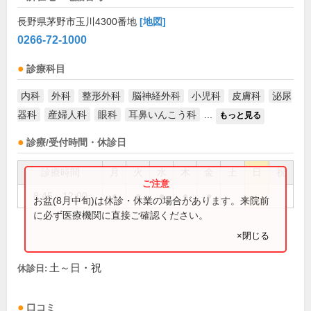
長野県茅野市玉川4300番地
[地図]
0266-72-1000
診療科目
内科
外科
整形外科
脳神経外科
小児科
皮膚科
泌尿
器科
産婦人科
眼科
耳鼻いんこう科
...
もっと見る
診療/受付時間・休診日
診療時間
月
火
水
木
金
土
日
祝
8:45～12:00
●
●
●
●
●
お盆(8月中旬)は休診・休業の場合があります。来院前
に必ず医療機関に直接ご確認ください。
×閉じる
土～日・祝
休診日:
口コミ