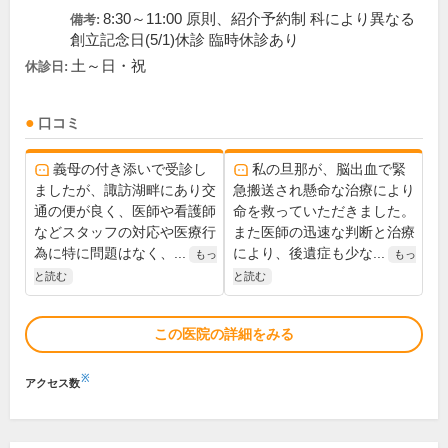
8:30～11:00 原則、紹介予約制 科により異なる
備考:
創立記念日(5/1)休診 臨時休診あり
土～日・祝
休診日:
口コミ
義母の付き添いで受診し
私の旦那が、脳出血で緊
ましたが、諏訪湖畔にあり交
急搬送され懸命な治療により
通の便が良く、医師や看護師
命を救っていただきました。
などスタッフの対応や医療行
また医師の迅速な判断と治療
為に特に問題はなく、...
により、後遺症も少な...
もっ
もっ
と読む
と読む
この医院の詳細をみる
※
アクセス数