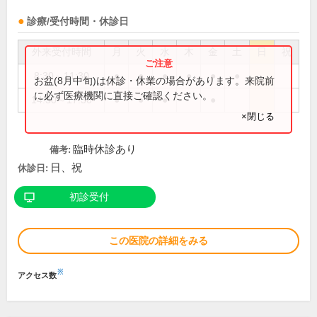
診療/受付時間・休診日
外来受付時間
月
火
水
木
金
土
日
祝
8:30～11:30
●
●
●
●
●
●
お盆(8月中旬)は休診・休業の場合があります。来院前
に必ず医療機関に直接ご確認ください。
14:30～17:30
●
●
●
●
×閉じる
臨時休診あり
備考:
日、祝
休診日:
初診受付
この医院の詳細をみる
※
アクセス数