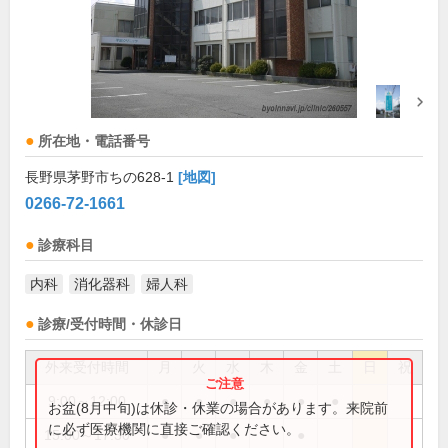
所在地・電話番号
長野県茅野市ちの628-1
[地図]
0266-72-1661
診療科目
内科
消化器科
婦人科
診療/受付時間・休診日
外来受付時間
月
火
水
木
金
土
日
祝
9:00～12:00
●
●
●
●
●
●
お盆(8月中旬)は休診・休業の場合があります。来院前
に必ず医療機関に直接ご確認ください。
15:00～17:30
●
●
●
●