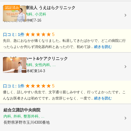
医療法人
うえはらクリニック
認証済み
内科, 消化器内科, 小児科
長野県茅野市仲町7-16
5
口コミ: 1件
先日、急におなかが痛くなりました。転居してきたばかりで、どこの病院に行
ったらよいか判らず消化器内科とあったので、初めて診...
続きを読む
アイグレーハート&ケアクリニック
循環器内科, 内科, 女性内科, ...
長野県茅野市本町東14-3
5
口コミ: 1件
優しく、話しやすい先生で、文字通り親しみやすく、行ってよかったです。こ
んなお医者さんは初めてです。お世辞じゃなく、一度で...
続きを読む
組合立諏訪中央病院
内科, 外科, 整形外科, ...
長野県茅野市玉川4300番地