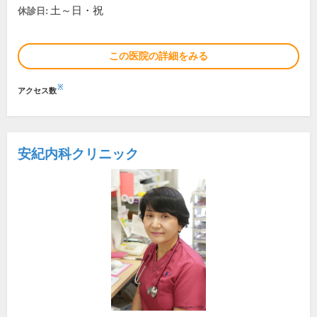
土～日・祝
休診日:
この医院の詳細をみる
※
アクセス数
安紀内科クリニック