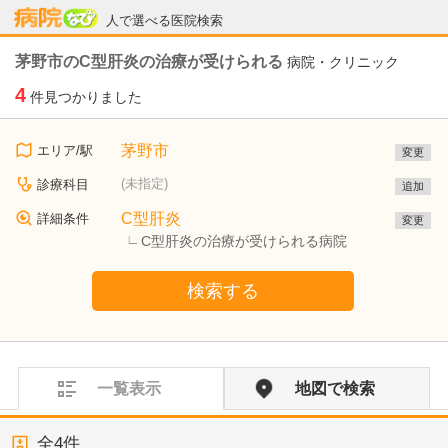
病院なび
人で選べる医院検索
茅野市のC型肝炎の治療が受けられる
病院・クリニック
4
件見つかりました
茅野市
エリア/駅
変更
(未指定)
診療科目
追加
C型肝炎
詳細条件
変更
C型肝炎の治療が受けられる病院
検索する
一覧表示
地図で検索
全
4
件