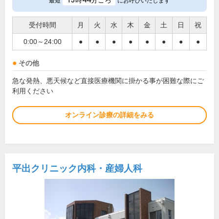
時
分ごろ
最短
にお呼びいたします
受付時間
月
火
水
木
金
土
日
祝
0:00～24:00
●
●
●
●
●
●
●
●
その他
急な発熱、悪天候など直接医療機関に掛かる事が困難な際にご
利用ください
オンライン診療の詳細をみる
平出クリニック内科・産婦人科