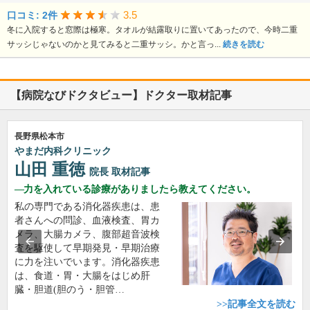
3.5
口コミ: 2件
冬に入院すると窓際は極寒。タオルが結露取りに置いてあったので、今時二重
サッシじゃないのかと見てみると二重サッシ。かと言っ...
続きを読む
【病院なびドクタビュー】ドクター取材記事
長野県松本市
やまだ内科クリニック
山田 重徳
院長
取材記事
力を入れている診療がありましたら教えてください。
私の専門である消化器疾患は、患
者さんへの問診、血液検査、胃カ
メラ、大腸カメラ、腹部超音波検
査を駆使して早期発見・早期治療
に力を注いでいます。消化器疾患
は、食道・胃・大腸をはじめ肝
臓・胆道(胆のう・胆管…
>>記事全文を読む