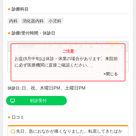
診療科目
内科
消化器内科
小児科
診療/受付時間・休診日
診療時間
月
火
水
木
金
土
日
祝
9:00～12:30
●
●
●
●
●
●
お盆(8月中旬)は休診・休業の場合があります。来院前
に必ず医療機関に直接ご確認ください。
15:00～18:00
●
●
●
●
×閉じる
日、祝、木曜日PM、土曜日PM
休診日:
初診受付
口コミ
先日、急におなかが痛くなりました。転居してきたばか