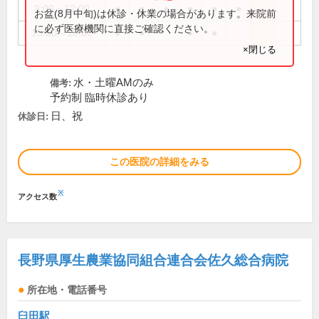
9:00～12:00
●
●
●
●
●
●
お盆(8月中旬)は休診・休業の場合があります。来院前
に必ず医療機関に直接ご確認ください。
15:00～18:00
●
●
●
●
×閉じる
水・土曜AMのみ
備考:
予約制 臨時休診あり
日、祝
休診日:
この医院の詳細をみる
※
アクセス数
長野県厚生農業協同組合連合会佐久総合病院
所在地・電話番号
臼田駅