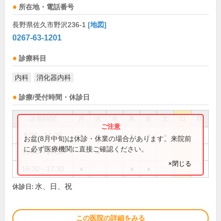
所在地・電話番号
長野県佐久市野沢236-1
[地図]
0267-63-1201
診療科目
内科
消化器内科
診療/受付時間・休診日
診療時間
月
火
水
木
金
土
日
祝
9:00～11:30
●
●
●
●
●
お盆(8月中旬)は休診・休業の場合があります。来院前
に必ず医療機関に直接ご確認ください。
15:00～17:30
●
×閉じる
15:30～17:30
●
●
●
水、日、祝
休診日:
この医院の詳細をみる