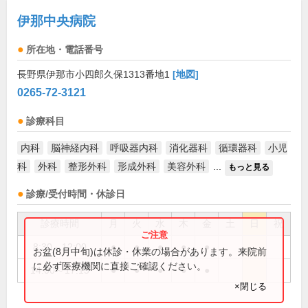
伊那中央病院
所在地・電話番号
長野県伊那市小四郎久保1313番地1
[地図]
0265-72-3121
診療科目
内科
脳神経内科
呼吸器内科
消化器科
循環器科
小児
科
外科
整形外科
形成外科
美容外科
...
もっと見る
診療/受付時間・休診日
診療時間
月
火
水
木
金
土
日
祝
8:30～12:00
●
●
●
●
●
お盆(8月中旬)は休診・休業の場合があります。来院前
に必ず医療機関に直接ご確認ください。
14:00～17:15
●
●
●
●
●
×閉じる