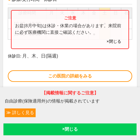
診療時間
月
火
水
木
金
土
日
祝
10:00～18:00
●
●
お盆(8月中旬)は休診・休業の場合があります。来院前
に必ず医療機関に直接ご確認ください。
10:00～20:00
●
●
●
×閉じる
月、木、日(隔週)
休診日:
この医院の詳細をみる
※
アクセス数
【掲載情報に関するご注意】
自由診療(保険適用外)の情報が掲載されています
詳しく見る
次の6件を表示
条件変更
1
2
13
予約/受付
現在診療
現在地
21
件中、
1～15件