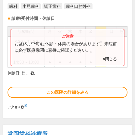
歯科
小児歯科
矯正歯科
歯科口腔外科
診療/受付時間・休診日
診療時間
月
火
水
木
金
土
日
祝
8:30～14:30
●
お盆(8月中旬)は休診・休業の場合があります。来院前
に必ず医療機関に直接ご確認ください。
9:00～13:00
●
●
●
●
●
×閉じる
14:30～19:00
●
●
●
●
●
日、祝
休診日:
この医院の詳細をみる
※
アクセス数
常岡歯科診療所