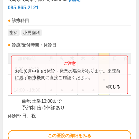
095-865-2121
診療科目
歯科
小児歯科
診療/受付時間・休診日
診療時間
月
火
水
木
金
土
日
祝
9:00～12:30
●
●
●
●
●
お盆(8月中旬)は休診・休業の場合があります。来院前
に必ず医療機関に直接ご確認ください。
9:00～13:00
●
×閉じる
14:00～18:30
●
●
●
●
●
土曜13:00まで
備考:
予約制 臨時休診あり
日、祝
休診日:
この医院の詳細をみる