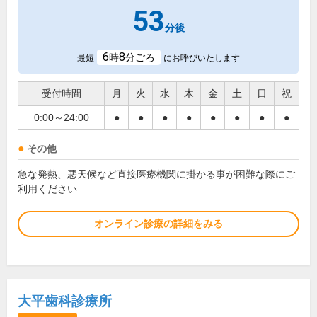
53
分後
6
8
時
分ごろ
最短
にお呼びいたします
受付時間
月
火
水
木
金
土
日
祝
0:00～24:00
●
●
●
●
●
●
●
●
その他
急な発熱、悪天候など直接医療機関に掛かる事が困難な際にご
利用ください
オンライン診療の詳細をみる
大平歯科診療所