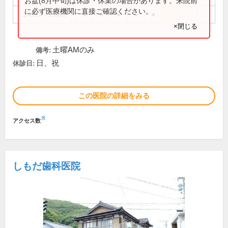
お盆(8月中旬)は休診・休業の場合があります。来院前
に必ず医療機関に直接ご確認ください。
14:00～19:00
●
●
●
●
●
×閉じる
土曜AMのみ
備考:
日、祝
休診日:
この医院の詳細をみる
※
アクセス数
しもだ歯科医院