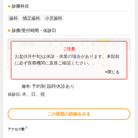
診療科目
歯科
矯正歯科
小児歯科
診療/受付時間・休診日
診療時間
月
火
水
木
金
土
日
祝
9:30～12:30
●
●
●
●
●
お盆(8月中旬)は休診・休業の場合があります。来院前
に必ず医療機関に直接ご確認ください。
14:30～19:30
●
●
●
●
●
×閉じる
予約制 臨時休診あり
備考:
木、日、祝
休診日:
この医院の詳細をみる
※
アクセス数