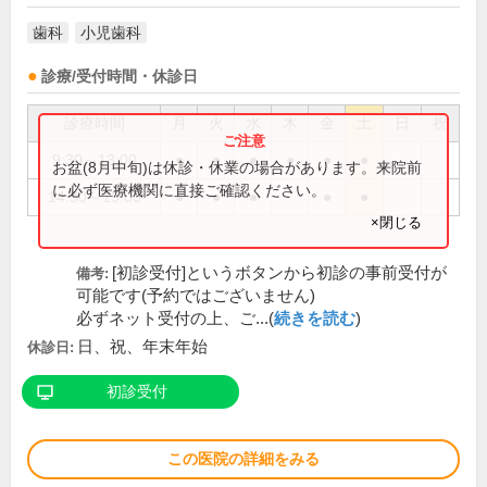
歯科
小児歯科
診療/受付時間・休診日
診療時間
月
火
水
木
金
土
日
祝
9:30～13:00
●
●
●
●
●
●
お盆(8月中旬)は休診・休業の場合があります。来院前
に必ず医療機関に直接ご確認ください。
14:30～19:00
●
●
●
●
●
×閉じる
[初診受付]というボタンから初診の事前受付が
備考:
可能です(予約ではございません)
必ずネット受付の上、ご...(
続きを読む
)
日、祝、年末年始
休診日:
初診受付
この医院の詳細をみる