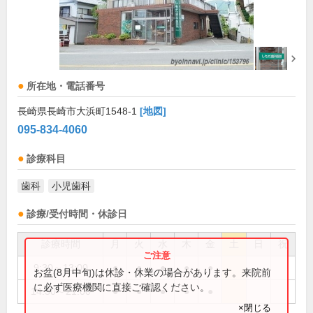
所在地・電話番号
長崎県長崎市大浜町1548-1
[地図]
095-834-4060
診療科目
歯科
小児歯科
診療/受付時間・休診日
診療時間
月
火
水
木
金
土
日
祝
9:30～13:00
●
●
●
●
●
お盆(8月中旬)は休診・休業の場合があります。来院前
に必ず医療機関に直接ご確認ください。
14:30～21:00
●
●
●
●
●
×閉じる