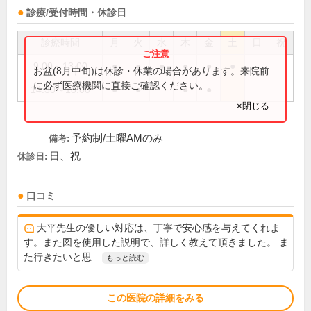
診療/受付時間・休診日
診療時間
月
火
水
木
金
土
日
祝
9:00～13:00
●
●
●
●
●
●
お盆(8月中旬)は休診・休業の場合があります。来院前
に必ず医療機関に直接ご確認ください。
14:30～18:00
●
●
●
●
×閉じる
予約制/土曜AMのみ
備考:
日、祝
休診日:
口コミ
大平先生の優しい対応は、丁寧で安心感を与えてくれま
す。また図を使用した説明で、詳しく教えて頂きました。 ま
た行きたいと思...
もっと読む
この医院の詳細をみる