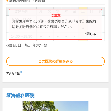
診療/受付時間・休診日
診療時間
月
火
水
木
金
土
日
祝
9:00～13:00
●
●
●
●
●
●
お盆(8月中旬)は休診・休業の場合があります。来院前
に必ず医療機関に直接ご確認ください。
14:00～17:00
●
×閉じる
14:30～18:30
●
●
●
●
●
日、祝、年末年始
休診日:
この医院の詳細をみる
※
アクセス数
琴海歯科医院