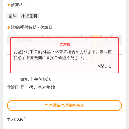
診療科目
歯科
小児歯科
診療/受付時間・休診日
診療時間
月
火
水
木
金
土
日
祝
9:00～13:00
●
●
●
●
●
●
お盆(8月中旬)は休診・休業の場合があります。来院前
に必ず医療機関に直接ご確認ください。
14:30～18:00
●
●
●
●
●
×閉じる
土午後休診
備考:
日、祝、年末年始
休診日:
この医院の詳細をみる
※
アクセス数