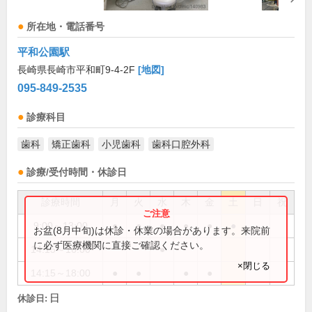
所在地・電話番号
平和公園駅
長崎県長崎市平和町9-4-2F
[地図]
095-849-2535
診療科目
歯科
矯正歯科
小児歯科
歯科口腔外科
診療/受付時間・休診日
診療時間
月
火
水
木
金
土
日
祝
9:00～13:00
●
●
●
●
●
●
お盆(8月中旬)は休診・休業の場合があります。来院前
に必ず医療機関に直接ご確認ください。
14:15～16:00
●
×閉じる
14:15～18:00
●
●
●
●
日
休診日: