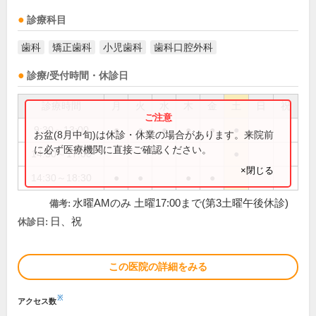
診療科目
歯科
矯正歯科
小児歯科
歯科口腔外科
診療/受付時間・休診日
診療時間
月
火
水
木
金
土
日
祝
9:30～13:00
●
●
●
●
●
●
お盆(8月中旬)は休診・休業の場合があります。来院前
に必ず医療機関に直接ご確認ください。
14:30～17:00
●
×閉じる
14:30～18:30
●
●
●
●
水曜AMのみ 土曜17:00まで(第3土曜午後休診)
備考:
日、祝
休診日:
この医院の詳細をみる
※
アクセス数