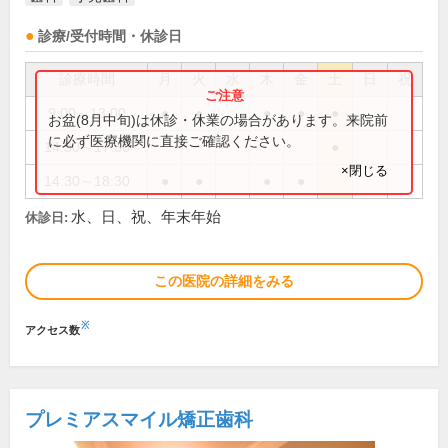
診療/受付時間・休診日
診療時間
月
火
水
木
金
土
日
祝
9:00～13:00
●
●
●
●
●
お盆(8月中旬)は休診・休業の場合があります。来院前
に必ず医療機関に直接ご確認ください。
14:30～17:30
●
×閉じる
14:30～18:30
●
●
●
●
水、日、祝、年末年始
休診日:
この医院の詳細をみる
※
アクセス数
プレミアスマイル矯正歯科