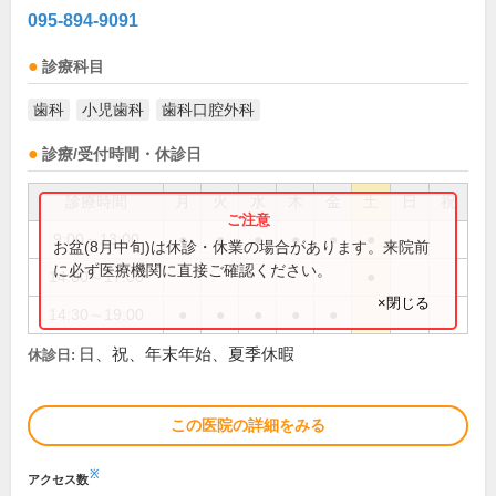
095-894-9091
診療科目
歯科
小児歯科
歯科口腔外科
診療/受付時間・休診日
診療時間
月
火
水
木
金
土
日
祝
9:00～13:00
●
●
●
●
●
●
お盆(8月中旬)は休診・休業の場合があります。来院前
に必ず医療機関に直接ご確認ください。
14:00～17:00
●
×閉じる
14:30～19:00
●
●
●
●
●
日、祝、年末年始、夏季休暇
休診日:
この医院の詳細をみる
※
アクセス数