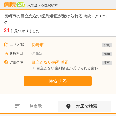
病院なび
人で選べる医院検索
長崎市の目立たない歯列矯正が受けられる
病院・クリニッ
ク
21
件見つかりました
長崎市
エリア/駅
変更
(未指定)
診療科目
追加
目立たない歯列矯正
詳細条件
変更
目立たない歯列矯正が受けられる歯科
検索する
一覧表示
地図で検索