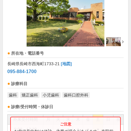
所在地・電話番号
長崎県長崎市西海町1733-21
[地図]
095-884-1700
診療科目
歯科
矯正歯科
小児歯科
歯科口腔外科
診療/受付時間・休診日
外来受付時間
月
火
水
木
金
土
日
祝
9:00～12:30
●
●
●
●
●
●