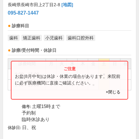
長崎県長崎市田上2丁目2-8
[地図]
095-827-1447
診療科目
歯科
矯正歯科
小児歯科
歯科口腔外科
診療/受付時間・休診日
診療時間
月
火
水
木
金
土
日
祝
9:00～15:00
●
お盆(8月中旬)は休診・休業の場合があります。来院前
に必ず医療機関に直接ご確認ください。
9:00～19:00
●
●
●
●
●
×閉じる
土曜15時まで
備考:
予約制
臨時休診あり
日、祝
休診日: