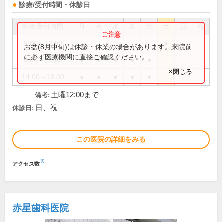
診療/受付時間・休診日
外来受付時間
月
火
水
木
金
土
日
祝
9:00～12:00
●
お盆(8月中旬)は休診・休業の場合があります。来院前
に必ず医療機関に直接ご確認ください。
9:00～13:00
●
●
●
●
●
×閉じる
14:00～18:00
●
●
●
●
●
土曜12:00まで
備考:
日、祝
休診日:
この医院の詳細をみる
※
アクセス数
赤星歯科医院