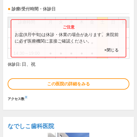
診療/受付時間・休診日
診療時間
月
火
水
木
金
土
日
祝
8:30～14:30
●
お盆(8月中旬)は休診・休業の場合があります。来院前
に必ず医療機関に直接ご確認ください。
9:00～13:00
●
●
●
●
●
×閉じる
14:30～19:00
●
●
●
●
●
日、祝
休診日:
この医院の詳細をみる
※
アクセス数
なでしこ歯科医院