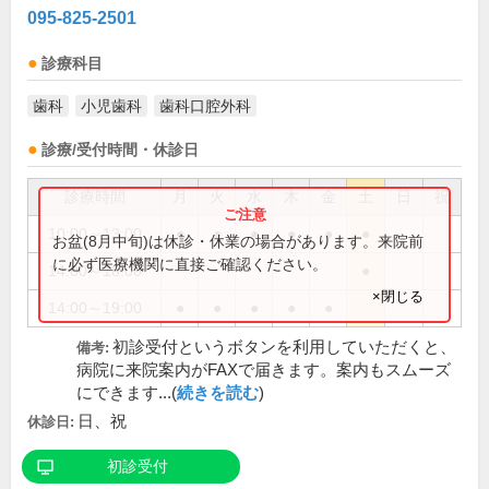
095-825-2501
診療科目
歯科
小児歯科
歯科口腔外科
診療/受付時間・休診日
診療時間
月
火
水
木
金
土
日
祝
10:00～13:00
●
●
●
●
●
●
お盆(8月中旬)は休診・休業の場合があります。来院前
に必ず医療機関に直接ご確認ください。
14:00～18:00
●
×閉じる
14:00～19:00
●
●
●
●
●
初診受付というボタンを利用していただくと、
備考:
病院に来院案内がFAXで届きます。案内もスムーズ
にできます...(
続きを読む
)
日、祝
休診日:
初診受付