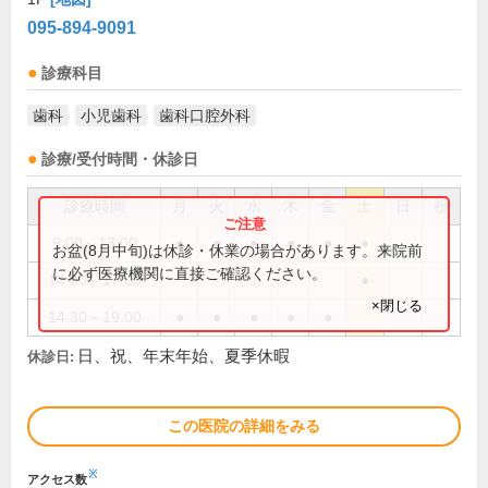
095-894-9091
診療科目
歯科
小児歯科
歯科口腔外科
診療/受付時間・休診日
診療時間
月
火
水
木
金
土
日
祝
9:00～13:00
●
●
●
●
●
●
お盆(8月中旬)は休診・休業の場合があります。来院前
に必ず医療機関に直接ご確認ください。
14:00～17:00
●
×閉じる
14:30～19:00
●
●
●
●
●
日、祝、年末年始、夏季休暇
休診日:
この医院の詳細をみる
※
アクセス数