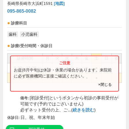
長崎県長崎市大浜町1591
[地図]
095-865-0082
診療科目
歯科
小児歯科
診療/受付時間・休診日
診療時間
月
火
水
木
金
土
日
祝
9:30～13:00
●
●
●
●
●
●
お盆(8月中旬)は休診・休業の場合があります。来院前
に必ず医療機関に直接ご確認ください。
14:30～19:00
●
●
●
●
●
×閉じる
[初診受付]というボタンから初診の事前受付が
備考:
可能です(予約ではございません)
必ずネット受付の上、ご...(
続きを読む
)
日、祝、年末年始
休診日: