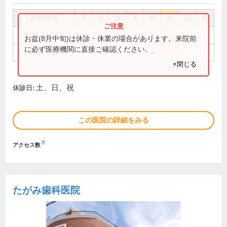
診療時間
月
火
水
木
金
土
日
祝
9:30～13:00
●
●
●
●
●
お盆(8月中旬)は休診・休業の場合があります。来院前
に必ず医療機関に直接ご確認ください。
14:30～21:00
●
●
●
●
●
×閉じる
土、日、祝
休診日:
この医院の詳細をみる
※
アクセス数
たがみ歯科医院