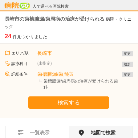
病院なび
人で選べる医院検索
長崎市の歯槽膿漏/歯周病の治療が受けられる
病院・クリニ
ック
24
件見つかりました
長崎市
エリア/駅
変更
(未指定)
診療科目
追加
歯槽膿漏/歯周病
詳細条件
変更
歯槽膿漏/歯周病の治療が受けられる歯
科
検索する
一覧表示
地図で検索