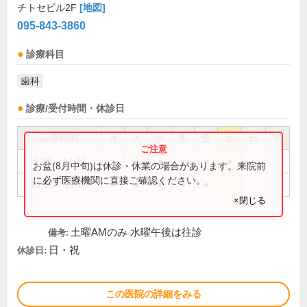
チトセビル2F
[地図]
095-843-3860
診療科目
歯科
診療/受付時間・休診日
診療時間
月
火
水
木
金
土
日
祝
9:00～12:30
●
●
●
●
●
●
お盆(8月中旬)は休診・休業の場合があります。来院前
に必ず医療機関に直接ご確認ください。
14:00～18:00
●
●
●
●
●
×閉じる
土曜AMのみ 水曜午後は往診
備考:
日・祝
休診日:
この医院の詳細をみる