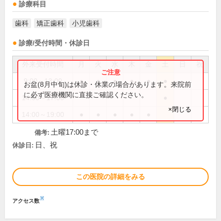
診療科目
歯科
矯正歯科
小児歯科
診療/受付時間・休診日
外来受付時間
月
火
水
木
金
土
日
祝
9:00～13:00
●
●
●
●
●
●
お盆(8月中旬)は休診・休業の場合があります。来院前
に必ず医療機関に直接ご確認ください。
14:00～17:00
●
×閉じる
14:00～19:00
●
●
●
●
●
土曜17:00まで
備考:
日、祝
休診日:
この医院の詳細をみる
※
アクセス数