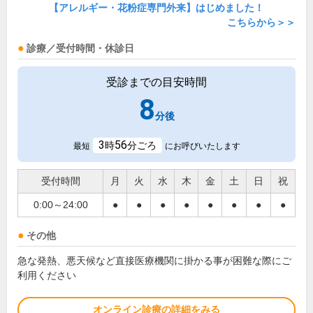
【アレルギー・花粉症専門外来】はじめました！
こちらから＞＞
診療／受付時間・休診日
受診までの目安時間
8
分後
3
56
時
分ごろ
最短
にお呼びいたします
受付時間
月
火
水
木
金
土
日
祝
0:00～24:00
●
●
●
●
●
●
●
●
その他
急な発熱、悪天候など直接医療機関に掛かる事が困難な際にご
利用ください
オンライン診療の詳細をみる