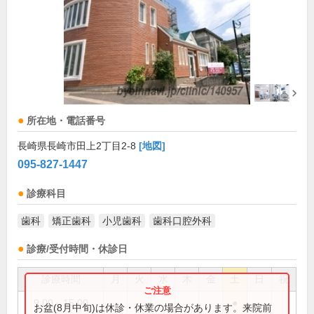
所在地・電話番号
長崎県長崎市田上2丁目2-8
[地図]
095-827-1447
診療科目
歯科
矯正歯科
小児歯科
歯科口腔外科
診療/受付時間・休診日
診療時間
月
火
水
木
金
土
日
祝
9:00～15:00
●
お盆(8月中旬)は休診・休業の場合があります。来院前