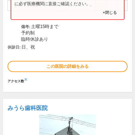
に必ず医療機関に直接ご確認ください。
9:00～19:00
●
●
●
●
●
×閉じる
土曜15時まで
備考:
予約制
臨時休診あり
日、祝
休診日:
この医院の詳細をみる
※
アクセス数
みうら歯科医院