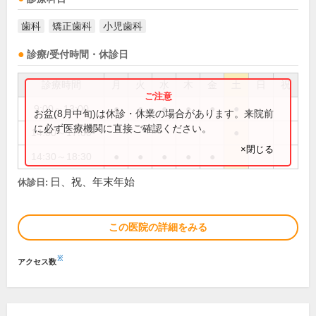
歯科
矯正歯科
小児歯科
診療/受付時間・休診日
診療時間
月
火
水
木
金
土
日
祝
9:00～13:00
●
●
●
●
●
●
お盆(8月中旬)は休診・休業の場合があります。来院前
に必ず医療機関に直接ご確認ください。
14:00～17:00
●
×閉じる
14:30～18:30
●
●
●
●
●
日、祝、年末年始
休診日:
この医院の詳細をみる
※
アクセス数