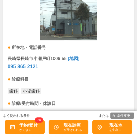
所在地・電話番号
長崎県長崎市小瀬戸町1006-55
[地図]
095-865-2121
診療科目
歯科
小児歯科
診療/受付時間・休診日
条件変更
診療時間
月
火
水
木
金
土
日
祝
20
予約/受付
現在診療
現在地
9:00～12:30
●
●
●
●
●
お盆(8月中旬)は休診・休業の場合があります。来院前
に必ず医療機関に直接ご確認ください。