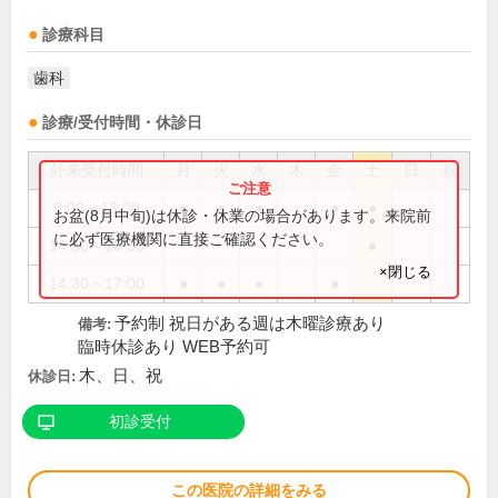
診療科目
歯科
診療/受付時間・休診日
外来受付時間
月
火
水
木
金
土
日
祝
9:00～13:00
●
●
●
●
●
お盆(8月中旬)は休診・休業の場合があります。来院前
に必ず医療機関に直接ご確認ください。
14:30～16:30
●
×閉じる
14:30～17:00
●
●
●
●
予約制 祝日がある週は木曜診療あり
備考:
臨時休診あり WEB予約可
木、日、祝
休診日:
初診受付
この医院の詳細をみる