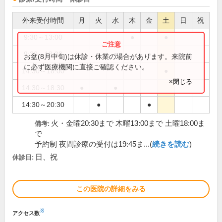
外来受付時間
月
火
水
木
金
土
日
祝
9:30～13:00
●
●
9:30～13:30
●
●
●
●
お盆(8月中旬)は休診・休業の場合があります。来院前
に必ず医療機関に直接ご確認ください。
14:30～18:00
●
×閉じる
14:30～18:30
●
●
14:30～20:30
●
●
火・金曜20:30まで 木曜13:00まで 土曜18:00ま
備考:
で
予約制 夜間診療の受付は19:45ま...(
続きを読む
)
日、祝
休診日:
この医院の詳細をみる
※
アクセス数