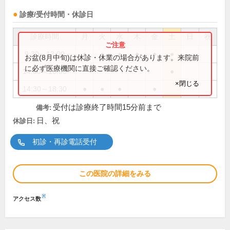
診療/受付時間・休診日
診療時間
月
火
水
木
金
土
日
祝
9:30～13:00
●
●
●
●
●
●
お盆(8月中旬)は休診・休業の場合があります。来院前
に必ず医療機関に直接ご確認ください。
14:00～16:00
●
×閉じる
14:30～18:30
●
●
●
●
受付は診療終了時間15分前まで
備考:
日、祝
休診日:
初診・再診電話受付
この医院の詳細をみる
※
アクセス数