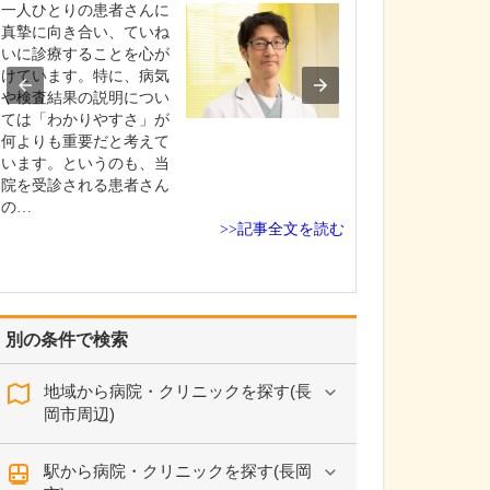
一人ひとりの患者さんに
当院では、不妊
真摯に向き合い、ていね
イミング指導、
いに診療することを心が
などの「一般不
けています。特に、病気
や、体外受精、
や検査結果の説明につい
などの「生殖補
ては「わかりやすさ」が
まで幅広く対応
何よりも重要だと考えて
ので、患者さん
います。というのも、当
希望に応じ、多
院を受診される患者さん
肢を提供できる
の…
み…
>>記事全文を読む
別の条件で検索
地域から病院・クリニックを探す(長
岡市周辺)
駅から病院・クリニックを探す(長岡