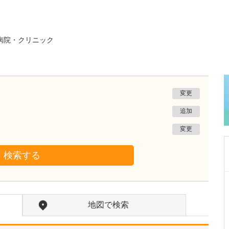
病院・クリニック
変更
追加
変更
検索する
長崎県長崎市
もり脳神経外科クリニック
地図で検索
森 勝春
院長
取材記事
貴院で注力している「頭痛」の診療についてお