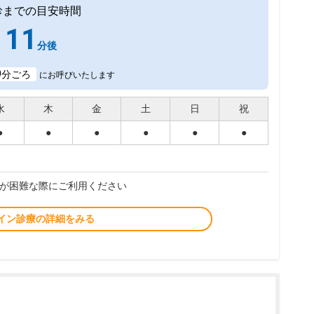
診までの目安時間
11
分後
9
分ごろ
にお呼びいたします
水
木
金
土
日
祝
●
●
●
●
●
●
が困難な際にご利用ください
イン診療の詳細をみる