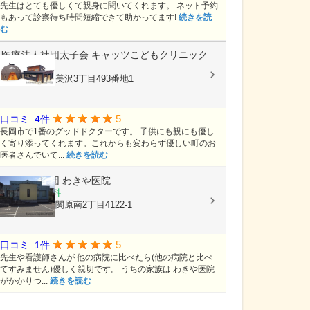
先生はとても優しくて親身に聞いてくれます。 ネット予約
もあって診察待ち時間短縮できて助かってます!
続きを読
む
医療法人社団太子会
キャッツこどもクリニック
小児科
新潟県長岡市美沢3丁目493番地1
5
口コミ: 4件
長岡市で1番のグッドドクターです。 子供にも親にも優し
く寄り添ってくれます。これからも変わらず優しい町のお
医者さんでいて...
続きを読む
医療法人社団
わきや医院
内科, 循環器科
新潟県長岡市関原南2丁目4122-1
5
口コミ: 1件
先生や看護師さんが 他の病院に比べたら(他の病院と比べ
てすみません)優しく親切です。 うちの家族は わきや医院
がかかりつ...
続きを読む