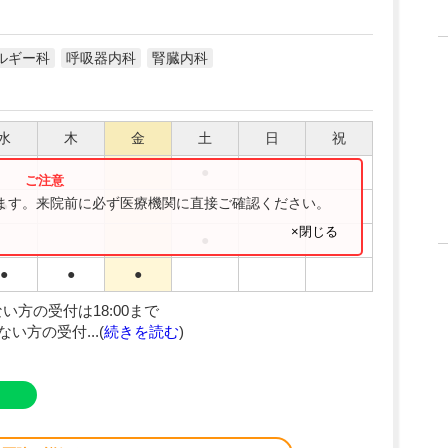
ルギー科
呼吸器内科
腎臓内科
水
木
金
土
日
祝
●
ります。来院前に必ず医療機関に直接ご確認ください。
●
●
●
×閉じる
●
●
●
●
方の受付は18:00まで
方の受付...(
続きを読む
)