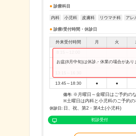
診療科目
内科
小児科
皮膚科
リウマチ科
アレ
診療/受付時間・休診日
外来受付時間
月
火
8:15～12:00
お盆(8月中旬)は休診・休業の場合があ
8:25～12:00
●
●
13:15～16:30
13:45～18:30
●
●
※月曜日～金曜日はご予約のない
備考:
※土曜日は内科と小児科のご予約のない
日、祝、第2・第4土(小児科)
休診日:
初診受付