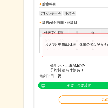
診療科目
アレルギー科
小児科
診療/受付時間・休診日
外来受付時間
月
火
9:00～11:30
●
●
お盆(8月中旬)は休診・休業の場合があ
15:00～17:30
●
●
水・土曜AMのみ
備考:
予約制 臨時休診あり
日、祝
休診日:
初診・再診受付
こ