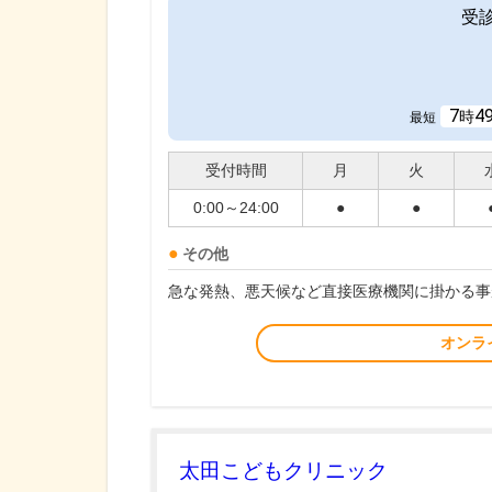
受
7
4
時
最短
受付時間
月
火
0:00～24:00
●
●
その他
急な発熱、悪天候など直接医療機関に掛かる事
オンラ
太田こどもクリニック