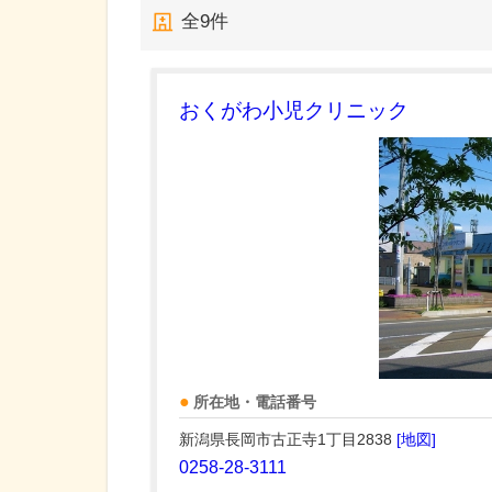
全
9
件
おくがわ小児クリニック
所在地・電話番号
新潟県長岡市古正寺1丁目2838
[地図]
0258-28-3111