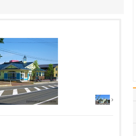
聞かせください。
頭痛診療では、まず「い
つ頃から始まったのか」
「どのくらいの頻度で起
きているのか」「どのよ
うな痛みか」といった基
本的な情報を丁寧に問診
で伺います。いま日本人
の4人に1人が頭痛に悩ん
でいることが分かって
い…
>>記事全文を読む