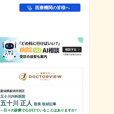
医療機関の皆様へ
医師(ドクター)の
新潟県新潟市西区
新潟県上越市
五十川内科医院
菅谷ウイメンズ
五十川 正人
菅谷 進
院長
取材記事
院
日々の診療で心がけていることはありますか?
貴院の特長を教