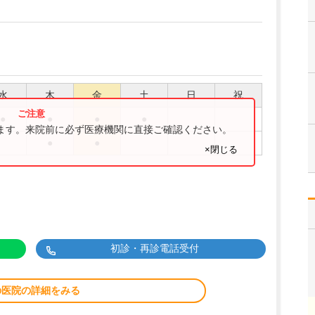
水
木
金
土
日
祝
●
●
●
●
ります。来院前に必ず医療機関に直接ご確認ください。
●
●
×閉じる
初診・再診電話受付
の医院の詳細をみる