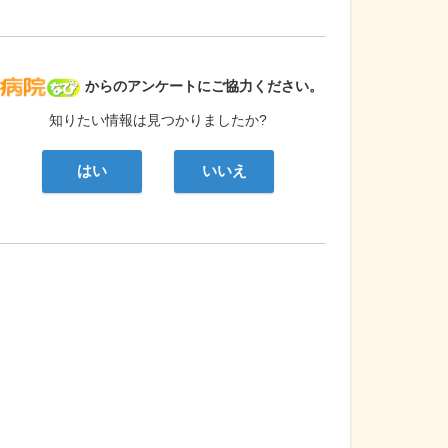
病院なび
からのアンケートにご協力ください。
知りたい情報は見つかりましたか?
はい
いいえ