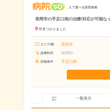
病院なび
人で選べる医院検索
長岡市の手足口病の治療/対応が可能な
9
件見つかりました
長岡市
エリア/駅
(未指定)
診療科目
手足口病
詳細条件
一覧表示