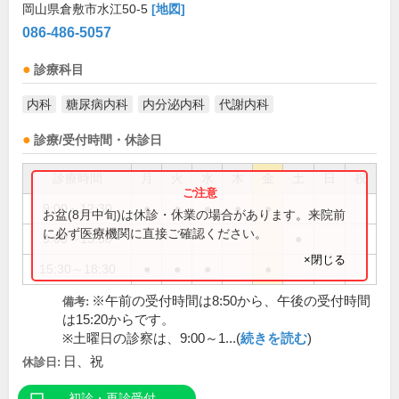
岡山県倉敷市水江50-5
[地図]
086-486-5057
診療科目
内科
糖尿病内科
内分泌内科
代謝内科
診療/受付時間・休診日
診療時間
月
火
水
木
金
土
日
祝
9:00～12:30
●
●
●
●
●
お盆(8月中旬)は休診・休業の場合があります。来院前
に必ず医療機関に直接ご確認ください。
9:00～13:30
●
×閉じる
15:30～18:30
●
●
●
●
※午前の受付時間は8:50から、午後の受付時間
備考:
は15:20からです。
※土曜日の診察は、9:00～1...(
続きを読む
)
日、祝
休診日:
初診・再診受付