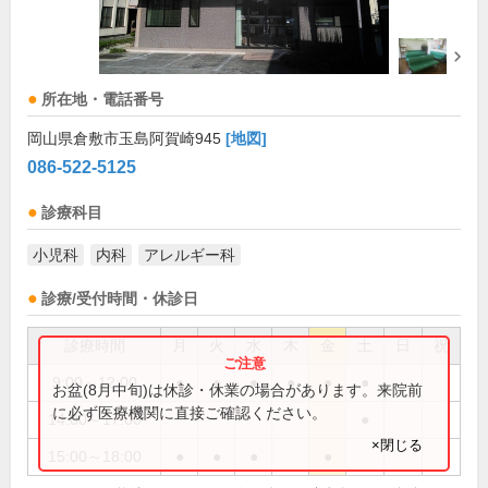
所在地・電話番号
岡山県倉敷市玉島阿賀崎945
[地図]
086-522-5125
診療科目
小児科
内科
アレルギー科
診療/受付時間・休診日
診療時間
月
火
水
木
金
土
日
祝
9:00～12:00
●
●
●
●
●
●
お盆(8月中旬)は休診・休業の場合があります。来院前
に必ず医療機関に直接ご確認ください。
14:00～17:00
●
×閉じる
15:00～18:00
●
●
●
●