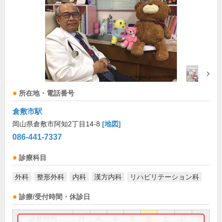
所在地・電話番号
倉敷市駅
岡山県倉敷市阿知2丁目14-8
[地図]
086-441-7337
診療科目
外科
整形外科
内科
漢方内科
リハビリテーション科
診療/受付時間・休診日
診療時間
月
火
水
木
金
土
日
祝