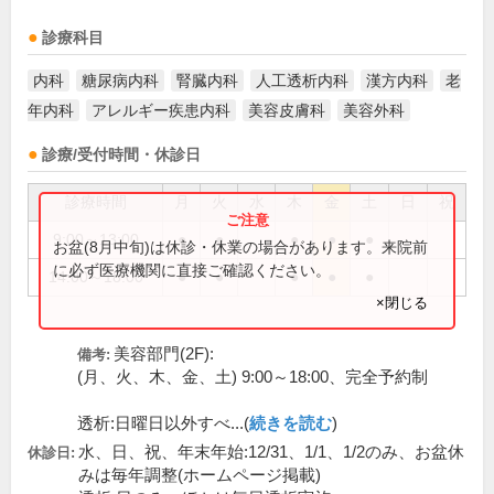
診療科目
内科
糖尿病内科
腎臓内科
人工透析内科
漢方内科
老
年内科
アレルギー疾患内科
美容皮膚科
美容外科
診療/受付時間・休診日
診療時間
月
火
水
木
金
土
日
祝
9:00～13:00
●
●
●
●
●
お盆(8月中旬)は休診・休業の場合があります。来院前
に必ず医療機関に直接ご確認ください。
14:00～18:00
●
●
●
●
●
×閉じる
美容部門(2F):
備考:
(月、火、木、金、土) 9:00～18:00、完全予約制
透析:日曜日以外すべ...(
続きを読む
)
水、日、祝、年末年始:12/31、1/1、1/2のみ、お盆休
休診日:
みは毎年調整(ホームページ掲載)