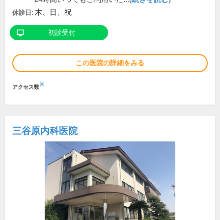
木、日、祝
休診日:
初診受付
この医院の詳細をみる
※
アクセス数
三谷原内科医院