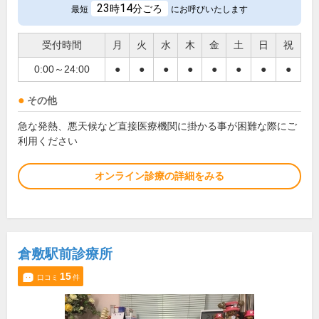
23
14
時
分ごろ
最短
にお呼びいたします
受付時間
月
火
水
木
金
土
日
祝
0:00～24:00
●
●
●
●
●
●
●
●
その他
急な発熱、悪天候など直接医療機関に掛かる事が困難な際にご
利用ください
オンライン診療の詳細をみる
倉敷駅前診療所
15
口コミ
件