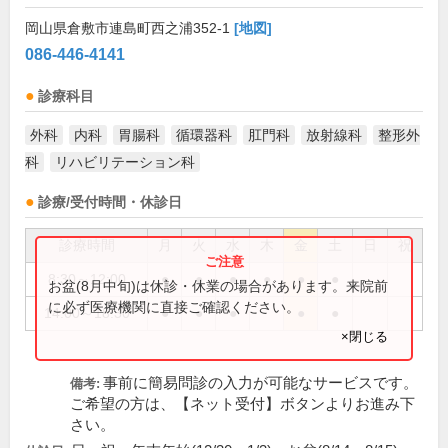
岡山県倉敷市連島町西之浦352-1
[地図]
086-446-4141
診療科目
外科
内科
胃腸科
循環器科
肛門科
放射線科
整形外
科
リハビリテーション科
診療/受付時間・休診日
診療時間
月
火
水
木
金
土
日
祝
8:30～12:00
●
●
●
●
●
●
お盆(8月中旬)は休診・休業の場合があります。来院前
に必ず医療機関に直接ご確認ください。
14:00～18:30
●
●
●
●
●
×閉じる
事前に簡易問診の入力が可能なサービスです。
備考:
ご希望の方は、【ネット受付】ボタンよりお進み下
さい。