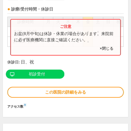
診療/受付時間・休診日
診療時間
月
火
水
木
金
土
日
祝
9:00～12:30
●
●
●
●
●
●
お盆(8月中旬)は休診・休業の場合があります。来院前
に必ず医療機関に直接ご確認ください。
15:00～18:00
●
●
●
●
×閉じる
日、祝
休診日:
初診受付
この医院の詳細をみる
※
アクセス数