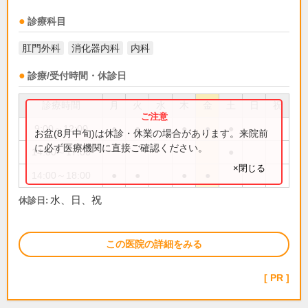
診療科目
肛門外科
消化器内科
内科
診療/受付時間・休診日
診療時間
月
火
水
木
金
土
日
祝
9:00～12:00
●
●
●
●
●
お盆(8月中旬)は休診・休業の場合があります。来院前
に必ず医療機関に直接ご確認ください。
14:00～17:00
●
×閉じる
14:00～18:00
●
●
●
●
水、日、祝
休診日:
この医院の詳細をみる
PR