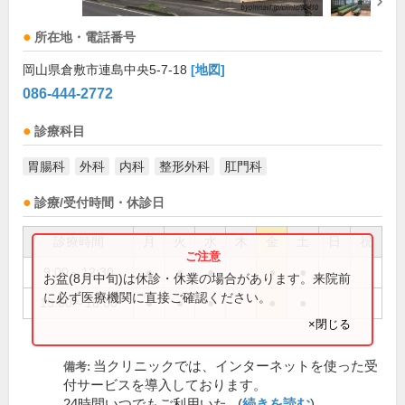
所在地・電話番号
岡山県倉敷市連島中央5-7-18
[地図]
086-444-2772
診療科目
胃腸科
外科
内科
整形外科
肛門科
診療/受付時間・休診日
診療時間
月
火
水
木
金
土
日
祝
9:00～12:30
●
●
●
●
●
お盆(8月中旬)は休診・休業の場合があります。来院前
に必ず医療機関に直接ご確認ください。
15:00～18:00
●
●
●
●
●
×閉じる
当クリニックでは、インターネットを使った受
備考:
付サービスを導入しております。
24時間いつでもご利用いた...(
続きを読む
)