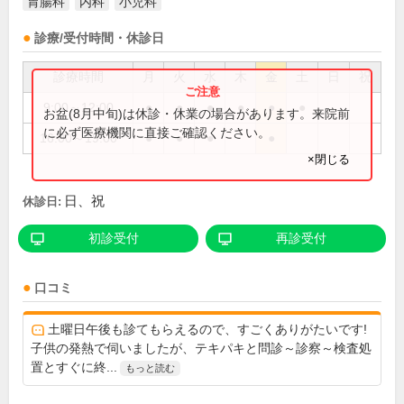
胃腸科
内科
小児科
診療/受付時間・休診日
診療時間
月
火
水
木
金
土
日
祝
9:00～12:00
●
●
●
●
●
●
お盆(8月中旬)は休診・休業の場合があります。来院前
に必ず医療機関に直接ご確認ください。
16:00～19:00
●
●
●
●
×閉じる
日、祝
休診日:
初診受付
再診受付
口コミ
土曜日午後も診てもらえるので、すごくありがたいです!
子供の発熱で伺いましたが、テキパキと問診～診察～検査処
置とすぐに終...
もっと読む