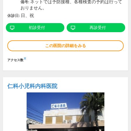
ネットでは予防接種、各種検査の予約は行って
備考:
おりません。
日、祝
休診日:
初診受付
再診受付
この医院の詳細をみる
※
アクセス数
仁科小児科内科医院