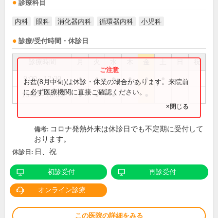
診療科目
内科
眼科
消化器内科
循環器内科
小児科
診療/受付時間・休診日
診療時間
月
火
水
木
金
土
日
祝
9:00～12:30
●
●
●
●
●
●
お盆(8月中旬)は休診・休業の場合があります。来院前
に必ず医療機関に直接ご確認ください。
15:00～18:00
●
●
●
●
×閉じる
コロナ発熱外来は休診日でも不定期に受付して
備考:
おります。
日、祝
休診日:
初診受付
再診受付
オンライン診療
この医院の詳細をみる