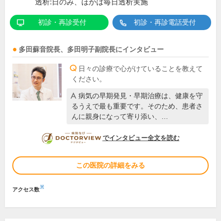
透析:日のみ、ほかは毎日透析実施
初診・再診受付
初診・再診電話受付
多田蘇音
院長
、
多田明子
副院長
にインタビュー
日々の診療で心がけていることを教えて
ください。
病気の早期発見・早期治療は、健康を守
るうえで最も重要です。そのため、患者さ
んに親身になって寄り添い、…
DOCTORVIEW
でインタビュー全文を読む
この医院の詳細をみる
※
アクセス数