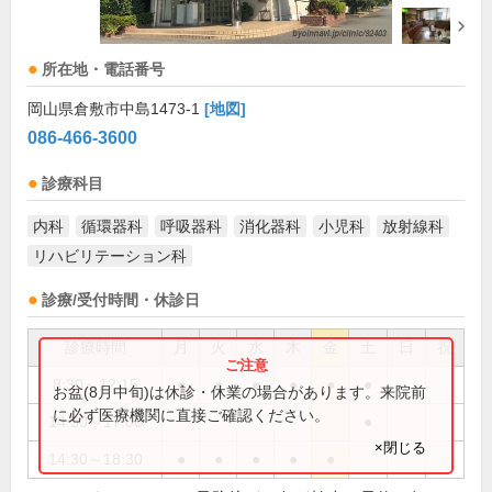
所在地・電話番号
岡山県倉敷市中島1473-1
[地図]
086-466-3600
診療科目
内科
循環器科
呼吸器科
消化器科
小児科
放射線科
リハビリテーション科
診療/受付時間・休診日
診療時間
月
火
水
木
金
土
日
祝
8:30～12:15
●
●
●
●
●
●
お盆(8月中旬)は休診・休業の場合があります。来院前
に必ず医療機関に直接ご確認ください。
14:30～17:00
●
×閉じる
14:30～18:30
●
●
●
●
●