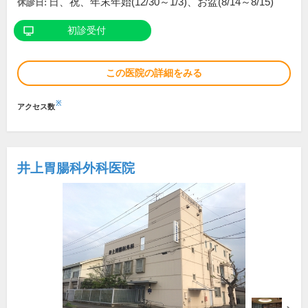
日、祝、年末年始(12/30～1/3)、お盆(8/14～8/15)
休診日:
初診受付
この医院の詳細をみる
※
アクセス数
井上胃腸科外科医院