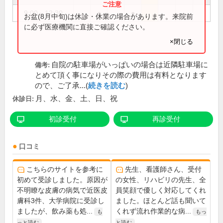
9:00～12:30
●
●
お盆(8月中旬)は休診・休業の場合があります。来院前
に必ず医療機関に直接ご確認ください。
×閉じる
自院の駐車場がいっぱいの場合は近隣駐車場に
備考:
とめて頂く事になりその際の費用は有料となります
ので、ご了承...(
続きを読む
)
月、水、金、土、日、祝
休診日:
初診受付
再診受付
口コミ
こちらのサイトを参考に
先生、看護師さん、受付
初めて受診しました。原因が
の女性、リハビリの先生、全
不明瞭な皮膚の病気で近医皮
員笑顔で優しく対応してくれ
膚科3件、大学病院に受診し
ました。ほとんど話も聞いて
ましたが、飲み薬も処...
くれず流れ作業的な病...
も
もっ
っと読む
と読む