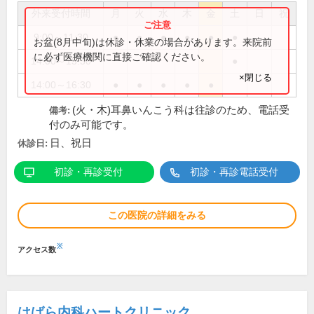
外来受付時間
月
火
水
木
金
土
日
祝
9:00～11:30
●
●
●
●
●
●
お盆(8月中旬)は休診・休業の場合があります。来院前
に必ず医療機関に直接ご確認ください。
14:00～15:30
●
×閉じる
14:00～16:30
●
●
●
●
●
(火・木)耳鼻いんこう科は往診のため、電話受
備考:
付のみ可能です。
日、祝日
休診日:
初診・再診受付
初診・再診電話受付
この医院の詳細をみる
※
アクセス数
はばら内科ハートクリニック