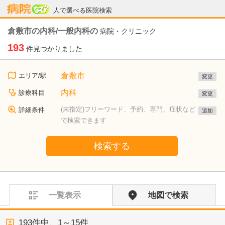
病院なび
人で選べる医院検索
倉敷市の内科/一般内科の
病院・クリニック
193
件見つかりました
倉敷市
エリア/駅
変更
内科
診療科目
変更
(未指定)フリーワード、予約、専門、症状など
詳細条件
追加
で検索できます
検索する
一覧表示
地図で検索
193
件中、
1～15件