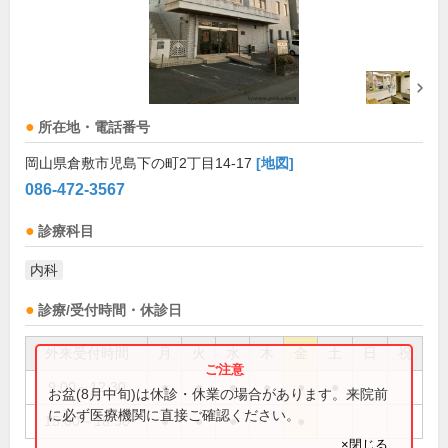
所在地・電話番号
岡山県倉敷市児島下の町2丁目14-17
[地図]
086-472-3567
診療科目
内科
診療/受付時間・休診日
外来受付時間
月
火
水
木
金
土
日
祝
9:00～12:30
●
●
●
●
●
●
お盆(8月中旬)は休診・休業の場合があります。来院前
に必ず医療機関に直接ご確認ください。
15:00～18:30
●
●
●
●
×閉じる