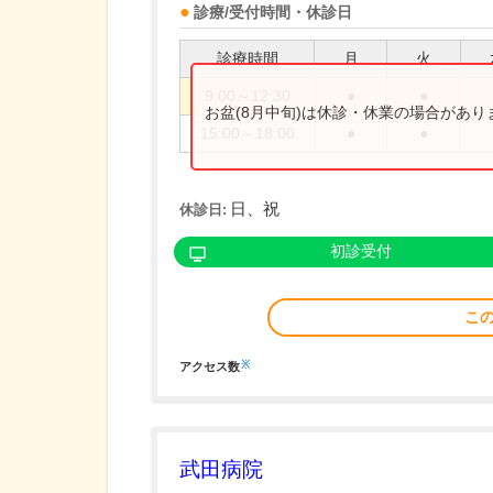
診療/受付時間・休診日
診療時間
月
火
9:00～12:30
●
●
お盆(8月中旬)は休診・休業の場合があ
15:00～18:00
●
●
日、祝
休診日:
初診受付
こ
※
アクセス数
武田病院