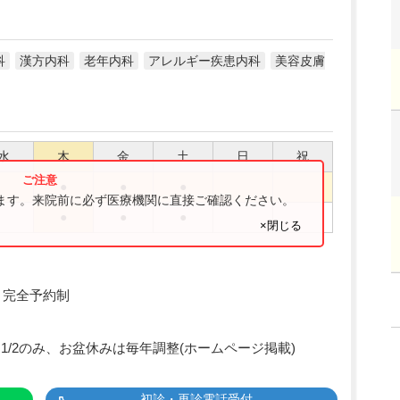
科
漢方内科
老年内科
アレルギー疾患内科
美容皮膚
水
木
金
土
日
祝
●
●
●
ります。来院前に必ず医療機関に直接ご確認ください。
●
●
●
×閉じる
0、完全予約制
1、1/2のみ、お盆休みは毎年調整(ホームページ掲載)
初診・再診電話受付