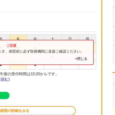
水
木
金
土
日
祝
●
●
●
ります。来院前に必ず医療機関に直接ご確認ください。
●
×閉じる
●
●
午後の受付時間は15:20からです。
を読む
)
の医院の詳細をみる