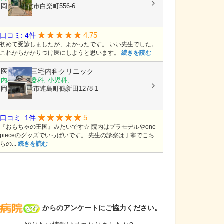
岡山県倉敷市白楽町556-6
4.75
口コミ: 4件
初めて受診しましたが、よかったです。 いい先生でした。
これからかかりつけ医にしようと思います。
続きを読む
医療法人
三宅内科クリニック
内科, 消化器科, 小児科, ...
岡山県倉敷市連島町鶴新田1278-1
5
口コミ: 1件
『おもちゃの王国』みたいです☆ 院内はプラモデルやone
pieceのグッズでいっぱいです。 先生の診察は丁寧でこち
らの...
続きを読む
病院なび
からのアンケートにご協力ください。