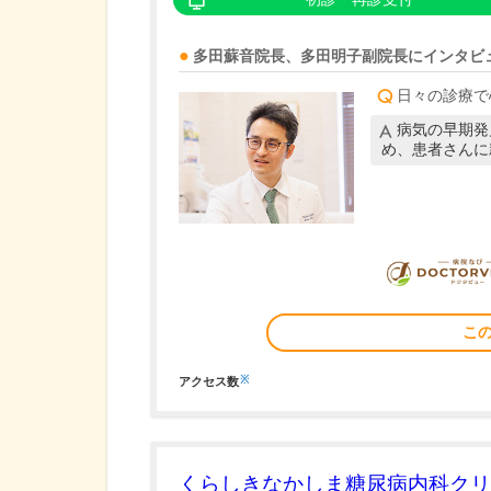
多田蘇音
院長
、
多田明子
副院長
にインタビ
日々の診療で
病気の早期発
め、患者さんに
こ
※
アクセス数
くらしきなかしま糖尿病内科クリ