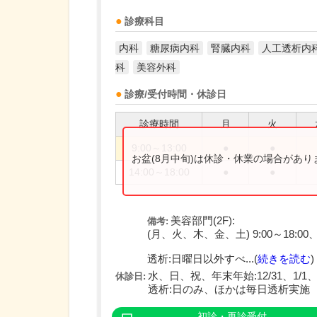
診療科目
内科
糖尿病内科
腎臓内科
人工透析内
科
美容外科
診療/受付時間・休診日
診療時間
月
火
9:00～13:00
●
●
お盆(8月中旬)は休診・休業の場合があ
14:00～18:00
●
●
美容部門(2F):
備考:
(月、火、木、金、土) 9:00～18:0
透析:日曜日以外すべ...(
続きを読む
)
水、日、祝、年末年始:12/31、1/
休診日:
透析:日のみ、ほかは毎日透析実施
初診・再診受付