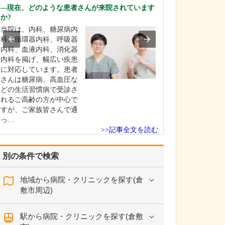
要介護者で長期
現在、どのような患者さんが来院されています
て療養が必要な
か?
方のための「介
当院は、内科、糖尿病内
ふくしま」を併
科、循環器内科、呼吸器
るのも大きな特
内科、血液内科、消化器
介護病床は10床
内科を掲げ、幅広い疾患
析治療を含めて
に対応しています。患者
高い患者さんが
さんは糖尿病、高血圧な
ています。さら
どの生活習慣病で受診さ
般…
れるご高齢の方が中心で
すが、ご家族皆さんで通
っ…
>>記事全文を読む
別の条件で検索
地域から病院・クリニックを探す(倉
敷市周辺)
駅から病院・クリニックを探す(倉敷