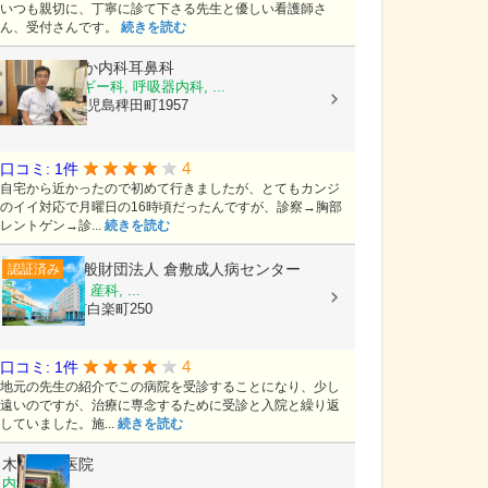
いつも親切に、丁寧に診て下さる先生と優しい看護師さ
ん、受付さんです。
続きを読む
医療法人
おか内科耳鼻科
内科, アレルギー科, 呼吸器内科, ...
岡山県倉敷市児島稗田町1957
4
口コミ: 1件
自宅から近かったので初めて行きましたが、とてもカンジ
のイイ対応で月曜日の16時頃だったんですが、診察→胸部
レントゲン→診...
続きを読む
一般財団法人
倉敷成人病センター
認証済み
内科, 婦人科, 産科, ...
岡山県倉敷市白楽町250
4
口コミ: 1件
地元の先生の紹介でこの病院を受診することになり、少し
遠いのですが、治療に専念するために受診と入院と繰り返
していました。施...
続きを読む
木村内科医院
内科