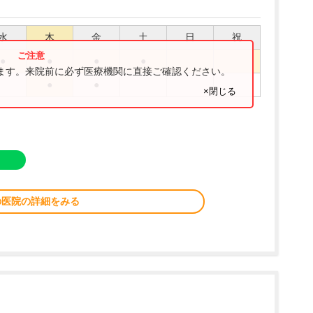
水
木
金
土
日
祝
●
●
●
●
ります。来院前に必ず医療機関に直接ご確認ください。
●
●
×閉じる
の医院の詳細をみる