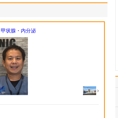
日々の診療で心がけていることを教えてくださ
い。
病気の早期発見・早期治
療は、健康を守るうえで
最も重要です。そのた
・甲状腺・内分泌
め、患者さんに親身にな
って寄り添い、丁寧にお
話を聴いて、症状の背後
に潜む大きな病気を見逃
さないよう慎重に診察を
行いながら、的確な診断
と治…
>>記事全文を読む