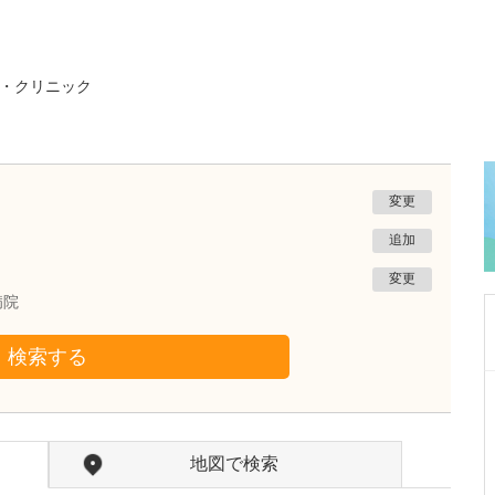
・クリニック
変更
追加
変更
病院
検索する
岡山県倉敷市
多田クリニック
多田 蘇音
院長
地図で検索
多田 明子
副院長
取材記事