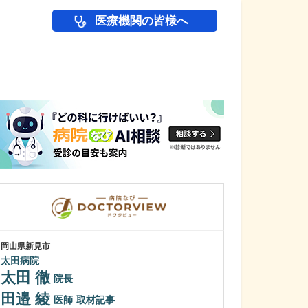
医療機関の皆様へ
医師(ドクター)の
岡山県新見市
岡山県岡山市北区
太田病院
福島内科医院
太田 徹
多田 毅
院長
院
田邉 綾
貴院には入院施
医師
取材記事