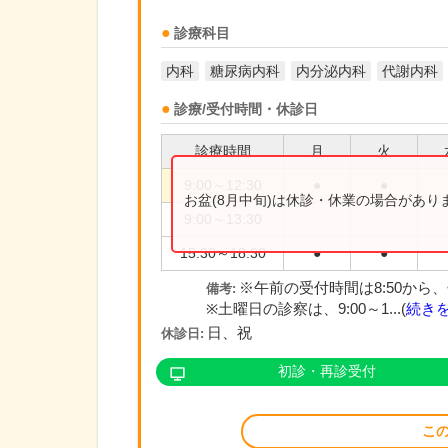
診療科目
内科
糖尿病内科
内分泌内科
代謝内科
診療/受付時間・休診日
診療時間
月
火
9:00～12:30
●
●
お盆(8月中旬)は休診・休業の場合があ
9:00～13:30
15:30～18:30
●
●
※午前の受付時間は8:50から、
備考:
※土曜日の診察は、9:00～1...(
続き
日、祝
休診日:
初診・再診受付
こ