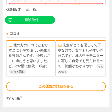
15:30～19:00
●
●
●
●
木、日、祝
休診日:
初診受付
口コミ
他の方の口コミどおり、
先生がとても優しくて丁
本当に丁寧で優しい先生と
寧な方で、質問もしやすい雰
看護師さんです。今後もこ
囲気です。耳の中をモニター
こに通おうと思いました。
に写して自分でも見られるの
ビルの2階に病院、1階に...
で、状態がわかりやす...
もっ
もっと読む
と読む
この医院の詳細をみる
※
アクセス数