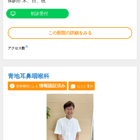
木、日、祝
休診日:
初診受付
この医院の詳細をみる
※
アクセス数
青地耳鼻咽喉科
情報認証済み
3
医療機関による
口コミ
件