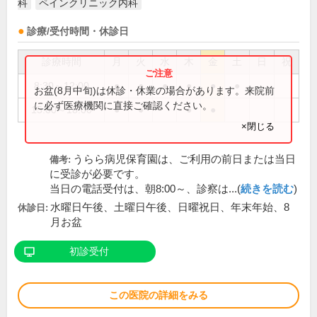
科
ペインクリニック内科
診療/受付時間・休診日
診療時間
月
火
水
木
金
土
日
祝
8:30～12:00
●
●
●
●
●
●
お盆(8月中旬)は休診・休業の場合があります。来院前
に必ず医療機関に直接ご確認ください。
15:00～18:00
●
●
●
●
×閉じる
うらら病児保育園は、ご利用の前日または当日
備考:
に受診が必要です。
当日の電話受付は、朝8:00～、診察は...(
続きを読む
)
水曜日午後、土曜日午後、日曜祝日、年末年始、8
休診日:
月お盆
初診受付
この医院の詳細をみる