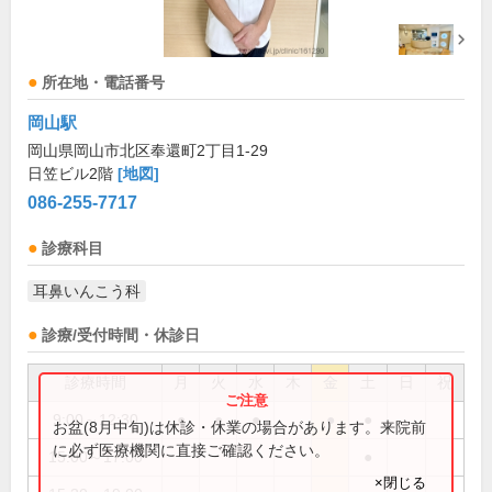
所在地・電話番号
岡山駅
岡山県岡山市北区奉還町2丁目1-29
日笠ビル2階
[地図]
086-255-7717
診療科目
耳鼻いんこう科
診療/受付時間・休診日
診療時間
月
火
水
木
金
土
日
祝
9:00～12:30
●
●
●
●
●
お盆(8月中旬)は休診・休業の場合があります。来院前
に必ず医療機関に直接ご確認ください。
15:00～17:00
●
×閉じる