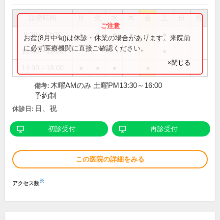
診療時間
月
火
水
木
金
土
日
祝
9:30～12:30
●
●
●
●
●
●
お盆(8月中旬)は休診・休業の場合があります。来院前
に必ず医療機関に直接ご確認ください。
13:30～16:00
●
×閉じる
14:30～18:00
●
●
●
●
木曜AMのみ 土曜PM13:30～16:00
備考:
予約制
日、祝
休診日:
初診受付
再診受付
この医院の詳細をみる
※
アクセス数