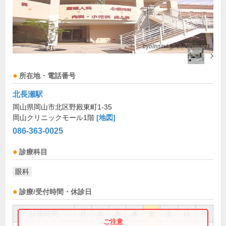
所在地・電話番号
北長瀬駅
岡山県岡山市北区野殿東町1-35
岡山クリニックモール1階
[地図]
086-363-0025
診療科目
眼科
診療/受付時間・休診日
診療時間
月
火
水
木
金
土
日
祝