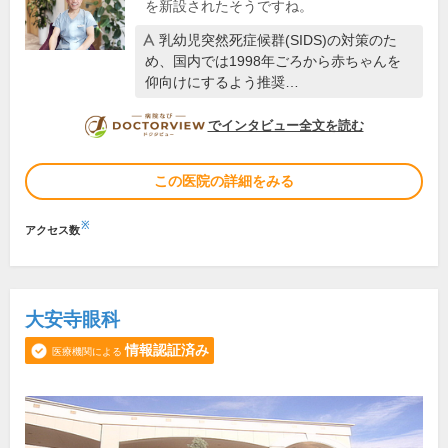
を新設されたそうですね。
乳幼児突然死症候群(SIDS)の対策のた
め、国内では1998年ごろから赤ちゃんを
仰向けにするよう推奨…
DOCTORVIEW
でインタビュー全文を読む
この医院の詳細をみる
※
アクセス数
大安寺眼科
情報認証済み
医療機関による