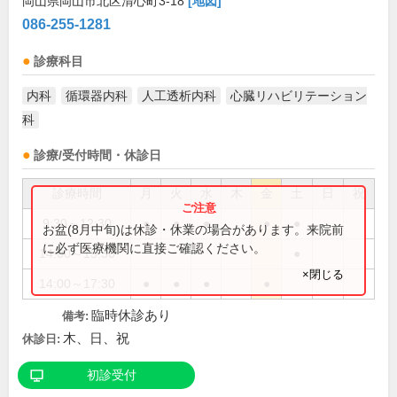
岡山県岡山市北区清心町3-18
[地図]
086-255-1281
診療科目
内科
循環器内科
人工透析内科
心臓リハビリテーション
科
診療/受付時間・休診日
診療時間
月
火
水
木
金
土
日
祝
9:30～12:30
●
●
●
●
●
お盆(8月中旬)は休診・休業の場合があります。来院前
に必ず医療機関に直接ご確認ください。
14:00～15:30
●
×閉じる
14:00～17:30
●
●
●
●
臨時休診あり
備考:
木、日、祝
休診日:
初診受付