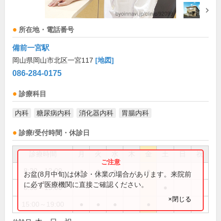
所在地・電話番号
備前一宮駅
岡山県岡山市北区一宮117
[地図]
086-284-0175
診療科目
内科
糖尿病内科
消化器内科
胃腸内科
診療/受付時間・休診日
診療時間
月
火
水
木
金
土
日
祝
8:30～12:00
●
●
●
●
お盆(8月中旬)は休診・休業の場合があります。来院前
に必ず医療機関に直接ご確認ください。
8:30～13:00
●
×閉じる
15:00～19:00
●
●
●
●