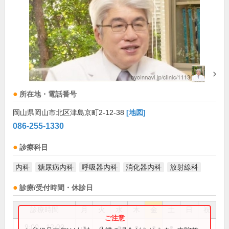
所在地・電話番号
岡山県岡山市北区津島京町2-12-38
[地図]
086-255-1330
診療科目
内科
糖尿病内科
呼吸器内科
消化器内科
放射線科
診療/受付時間・休診日
診療時間
月
火
水
木
金
土
日
祝
9:00～12:00
●
●
●
●
●
●