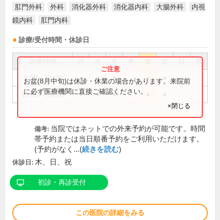
肛門外科
外科
消化器外科
消化器内科
大腸外科
内視
鏡内科
肛門内科
診療/受付時間・休診日
診療時間
月
火
水
木
金
土
日
祝
9:00～12:00
●
●
●
●
●
お盆(8月中旬)は休診・休業の場合があります。来院前
に必ず医療機関に直接ご確認ください。
16:00～18:00
●
●
●
●
●
×閉じる
当院ではネットでの外来予約が可能です。時間
備考:
帯予約または当日順番予約をご利用いただけます。
(予約がなく...(
続きを読む
)
木、日、祝
休診日:
初診・再診受付
この医院の詳細をみる