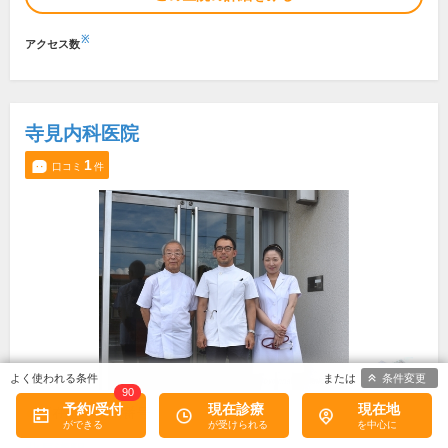
※
アクセス数
寺見内科医院
1
口コミ
件
条件変更
90
予約/受付
現在診療
現在地
所在地・電話番号