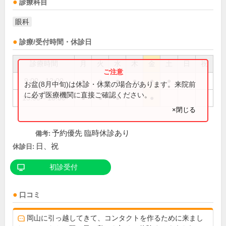
診療科目
眼科
診療/受付時間・休診日
診療時間
月
火
水
木
金
土
日
祝
9:00～12:00
●
●
●
●
●
●
お盆(8月中旬)は休診・休業の場合があります。来院前
に必ず医療機関に直接ご確認ください。
15:30～18:00
●
●
●
●
×閉じる
予約優先 臨時休診あり
備考:
日、祝
休診日:
初診受付
口コミ
岡山に引っ越してきて、コンタクトを作るために来まし