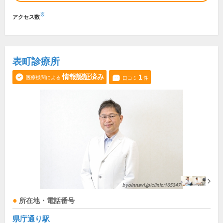
※
アクセス数
表町診療所
情報認証済み
1
医療機関による
口コミ
件
所在地・電話番号
県庁通り駅