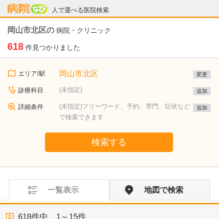
病院なび
人で選べる医院検索
岡山市北区の
病院・クリニック
618
件見つかりました
岡山市北区
エリア/駅
変更
(未指定)
診療科目
追加
(未指定)フリーワード、予約、専門、症状など
詳細条件
追加
で検索できます
検索する
一覧表示
地図で検索
618
件中、
1～15件