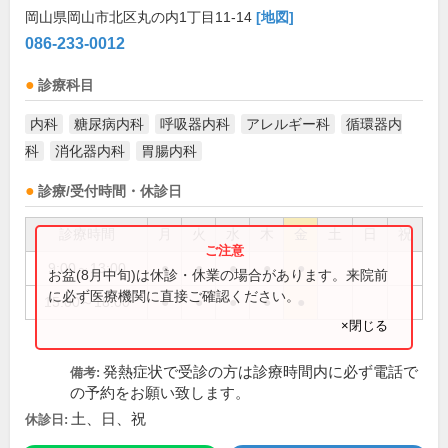
岡山県岡山市北区丸の内1丁目11-14
[地図]
086-233-0012
診療科目
内科
糖尿病内科
呼吸器内科
アレルギー科
循環器内
科
消化器内科
胃腸内科
診療/受付時間・休診日
診療時間
月
火
水
木
金
土
日
祝
9:00～13:00
●
●
●
●
●
お盆(8月中旬)は休診・休業の場合があります。来院前
に必ず医療機関に直接ご確認ください。
15:00～18:00
●
●
●
●
●
×閉じる
発熱症状で受診の方は診療時間内に必ず電話で
備考:
の予約をお願い致します。
土、日、祝
休診日: