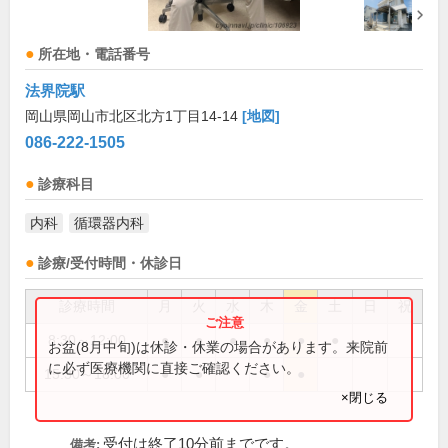
所在地・電話番号
法界院駅
岡山県岡山市北区北方1丁目14-14
[地図]
086-222-1505
診療科目
内科
循環器内科
診療/受付時間・休診日
診療時間
月
火
水
木
金
土
日
祝
8:30～12:00
●
●
●
●
●
●
お盆(8月中旬)は休診・休業の場合があります。来院前
に必ず医療機関に直接ご確認ください。
15:30～18:00
●
●
●
●
×閉じる
受付は終了10分前までです。
備考: