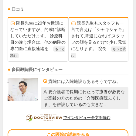
口コミ
院長先生に20年お世話に
院長先生もスタッフも一
なっていますが、的確に診断
言で言えば「シャキシャキ」
していただけます。 診療科
されて,常連になれば,スタッ
目の違う場合は、他の病院の
フの顔を見るだけで少し元気
専門医に直接連絡を...
になります。 院長...
もっと
もっと読
読む
む
多田毅
院長
にインタビュー
貴院には入院施設もあるそうですね。
要介護者で長期にわたって療養が必要な
ご高齢の方のための「介護医療院ふくし
ま」を併設しているのも大きな…
DOCTORVIEW
でインタビュー全文を読む
この医院の詳細をみる