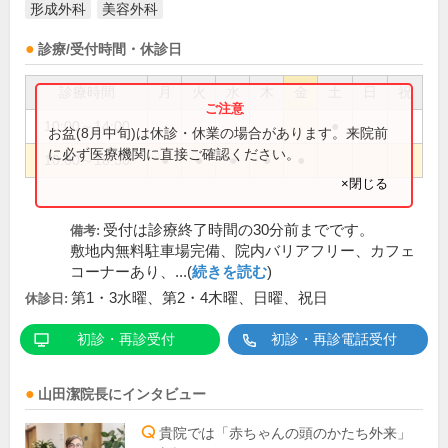
形成外科
美容外科
診療/受付時間・休診日
診療時間
月
火
水
木
金
土
日
祝
10:00～14:00
●
お盆(8月中旬)は休診・休業の場合があります。来院前
に必ず医療機関に直接ご確認ください。
10:00～18:30
●
●
●
●
●
×閉じる
受付は診療終了時間の30分前までです。
備考:
敷地内無料駐車場完備、院内バリアフリー、カフェ
コーナーあり、...(
続きを読む
)
第1・3水曜、第2・4木曜、日曜、祝日
休診日:
初診・再診受付
初診・再診電話受付
山田潔
院長
にインタビュー
貴院では「赤ちゃんの頭のかたち外来」