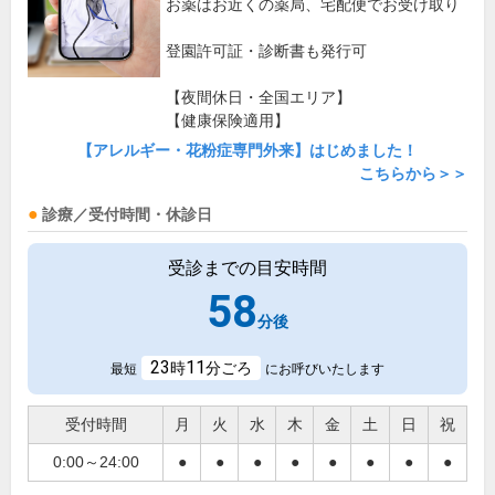
お薬はお近くの薬局、宅配便でお受け取り
登園許可証・診断書も発行可
【夜間休日・全国エリア】
【健康保険適用】
【アレルギー・花粉症専門外来】はじめました！
こちらから＞＞
診療／受付時間・休診日
受診までの目安時間
58
分後
23
11
時
分ごろ
最短
にお呼びいたします
受付時間
月
火
水
木
金
土
日
祝
0:00～24:00
●
●
●
●
●
●
●
●