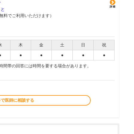
グ
こと
無料でご利用いただけます）
水
木
金
土
日
祝
●
●
●
●
●
●
夜時間帯の回答には時間を要する場合があります。
料で医師に相談する