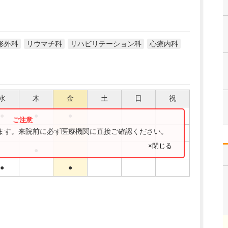
形外科
リウマチ科
リハビリテーション科
心療内科
水
木
金
土
日
祝
●
●
●
ります。来院前に必ず医療機関に直接ご確認ください。
●
×閉じる
●
●
●