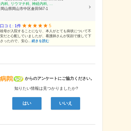
内科, リウマチ科, 神経内科, ...
岡山県岡山市中区倉田567-1
5
口コミ: 1件
祖母が入院することになり、本人がとても病状について不
安だと心配していましたが、看護師さんが笑顔で接して下
さったので、安心...
続きを読む
病院なび
からのアンケートにご協力ください。
知りたい情報は見つかりましたか?
はい
いいえ