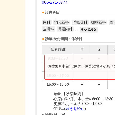
086-271-3777
診療科目
内科
消化器科
呼吸器科
循環器科
整
皮膚科
胃腸内科
...
もっと見る
診療/受付時間・休診日
診療時間
月
火
9:00～12:30
●
●
お盆(8月中旬)は休診・休業の場合があ
9:00～13:00
15:00～17:00
15:00～18:00
●
●
【診察時間】
備考:
心療内科:月、水、金の9:00～12:30
皮膚科:月～金の9:30～12:30
午後...(
続きを読む
)
日、祝
休診日: