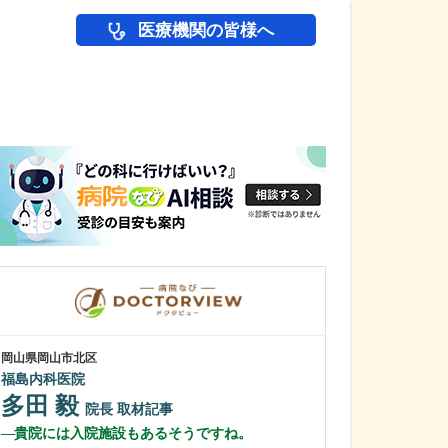
医療機関の皆様へ
医師(ドクター)の
岡山県岡山市北区
岡山県新見市
福島内科医院
太田病院
太田 徹
多田 毅
院長
院長
取材記事
田邉 綾
貴院には入院施設もあるそうですね。
医師