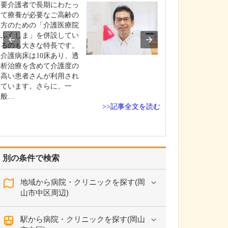
要介護者で長期にわたっ
現在、どのよう
て療養が必要なご高齢の
か?
方のための「介護医療院
当院は、内科、
ふくしま」を併設してい
科、循環器内科
るのも大きな特長です。
内科、血液内科
介護病床は10床あり、透
内科を掲げ、幅
析治療を含めて介護度の
に対応していま
高い患者さんが利用され
さんは糖尿病、
ています。さらに、一
どの生活習慣病
般…
れるご高齢の方
>>記事全文を読む
すが、ご家族皆
っ…
別の条件で検索
地域から病院・クリニックを探す(岡
山市中区周辺)
駅から病院・クリニックを探す(岡山