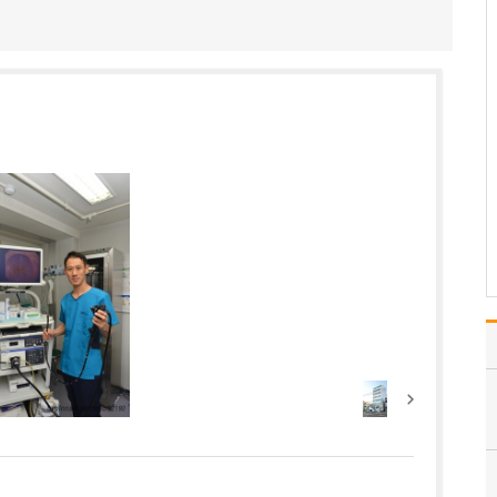
私の専門である呼吸器内
科は、ここ数年、患者さ
んが増えていることもあ
って注力しています。例
えば、咳が長引いている
患者さんには、問診や胸
部X線検査、血液検査に
加えて、肺機能検査を受
けていただいています。
…
>>記事全文を読む