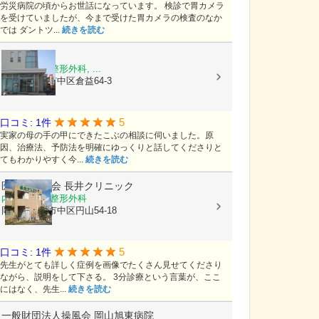
労災病院の頃からお世話になっています。 検診で胃カメラ
を受けていましたが、今まで受けた胃カメラの検査のなか
では ダントツ...
続きを読む
庄整形外科
内科, 外科, 整形外科, ...
岡山県岡山市中区倉益64-3
5
口コミ: 1件
実家の母の手の甲にできたこぶの相談に伺いました。原
因、治療法、予防法を明確にゆっくりと話してくださりと
てもわかりやすく今...
続きを読む
医療法人輝会
長井クリニック
内科, 外科, 整形外科
岡山県岡山市中区円山54-18
5
口コミ: 1件
先生がとても詳しく症例を画像でたくさん見せてくださり
ながら、説明をして下さる。 3分診療という言葉が、ここ
にはなく、先生...
続きを読む
一般財団法人操風会
岡山旭東病院