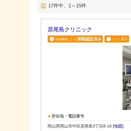
17
件中、
1～15件
原尾島クリニック
情報認証済み
2
医療機関による
口コミ
件
所在地・電話番号
岡山県岡山市中区原尾島3丁目8-16
[地図]