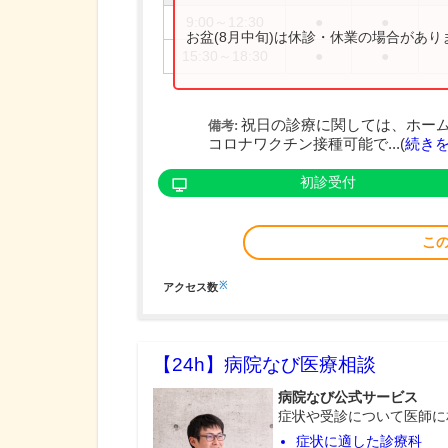
9:00～12:30
●
●
お盆(8月中旬)は休診・休業の場合があ
15:30～18:30
●
●
祝日の診療に関しては、ホーム
備考:
コロナワクチン接種可能で...(
続き
初診受付
こ
※
アクセス数
【24h】
病院なび医療相談
病院なび公式サービス
症状や受診について医師に
症状に適した診療科