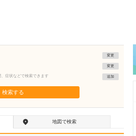
変更
変更
門、症状などで検索できます
追加
検索する
千葉県千葉市稲毛区
ふらットクリニック稲毛
地図で検索
池田 雄次
院長
取材記事
力を入れている診療があれば教えてください。