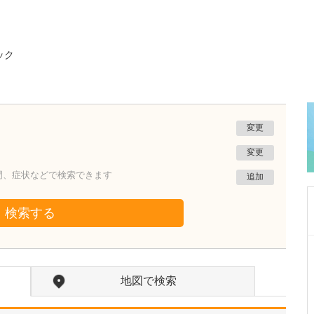
ック
変更
変更
門、症状などで検索できます
追加
検索する
広島県広島市南区
秋本外科クリニック
地図で検索
秋本 修志
院長
取材記事
医師を志したきっかけと、外科を専攻された理