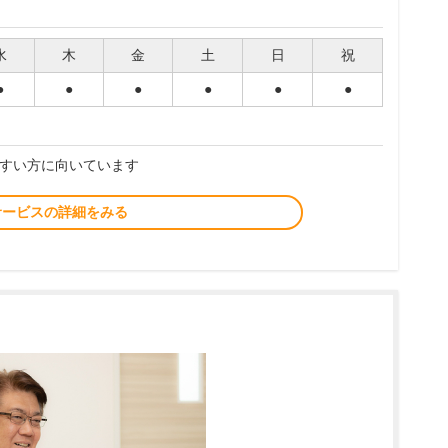
水
木
金
土
日
祝
●
●
●
●
●
●
すい方に向いています
サービスの詳細をみる