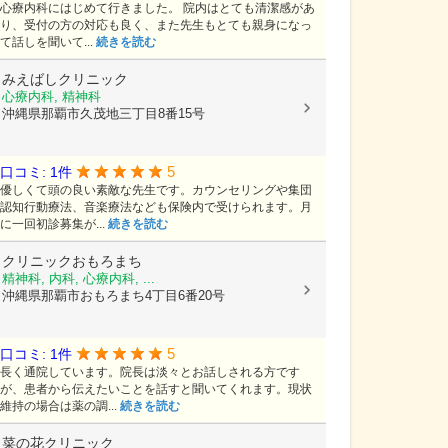
心療内科にはじめて行きました。 院内はとても清潔感があ
り、受付の方の対応も良く、また先生もとても親身になっ
て話しを聞いて...
続きを読む
みえばしクリニック
心療内科, 精神科
沖縄県那覇市久茂地三丁目8番15号
5
口コミ: 1件
優しくて頭の良い素敵な先生です。カウンセリングや集団
認知行動療法、音楽療法なども保険内で受けられます。月
に一回初診募集が...
続きを読む
クリニックおもろまち
精神科, 内科, 心療内科, ...
沖縄県那覇市おもろまち4丁目6番20号
5
口コミ: 1件
長く通院しています。院長は淡々とお話しされる方です
が、患者から伝えたいことを話すと聞いてくれます。現状
維持の場合は薬の調...
続きを読む
菜の花クリニック