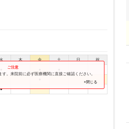
水
木
金
土
日
祝
●
●
●
ります。来院前に必ず医療機関に直接ご確認ください。
●
×閉じる
●