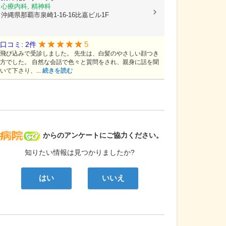
心療内科, 精神科
沖縄県那覇市泉崎1-16-16比嘉ビル1F
5
口コミ: 2件
飛び込みで受診しました。 先生は、白髪のやさしい顔つき
方でした。 自然な会話で色々と質問をされ、親身に話を聞
いて下さり、...
続きを読む
病院なび
からのアンケートにご協力ください。
知りたい情報は見つかりましたか?
はい
いいえ