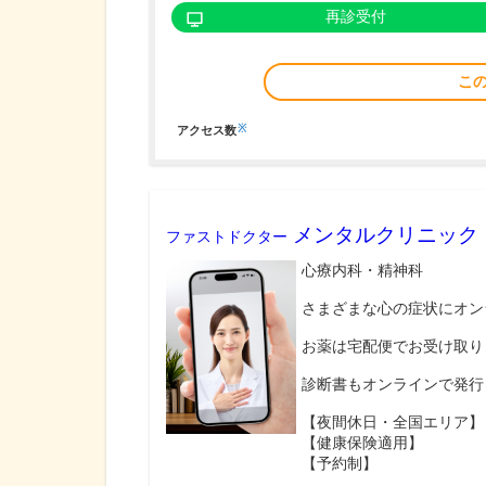
再診受付
こ
※
アクセス数
メンタルクリニック
ファストドクター
心療内科・精神科
さまざまな心の症状にオン
お薬は宅配便でお受け取り
診断書もオンラインで発行
【夜間休日・全国エリア】
【健康保険適用】
【予約制】