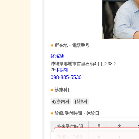
所在地・電話番号
経塚駅
沖縄県那覇市首里石嶺4丁目238-2
2F
[地図]
098-885-5530
診療科目
心療内科
精神科
診療/受付時間・休診日
外来受付時間
月
火
9:00～12:00
●
●