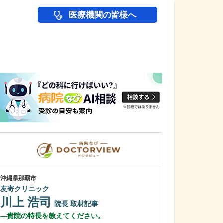
医療機関の皆様へ
医師(ドクター)の
沖縄県那覇市
沖縄県那覇市
友寄クリニック
一銀内科胃腸科
川上 浩司
城間 翔
院長
取材記事
院
貴院の特長を教えてください。
内視鏡検査は、