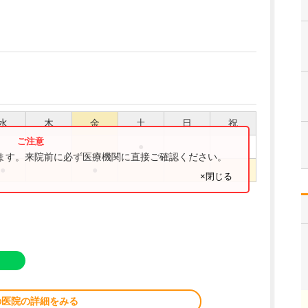
水
木
金
土
日
祝
●
ります。来院前に必ず医療機関に直接ご確認ください。
●
●
×閉じる
の医院の詳細をみる