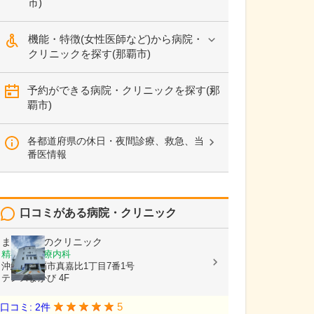
市)
機能・特徴(女性医師など)から病院・
クリニックを探す(那覇市)
予約ができる病院・クリニックを探す(那
覇市)
各都道府県の休日・夜間診療、救急、当
番医情報
口コミがある病院・クリニック
まかび 心のクリニック
精神科, 心療内科
沖縄県那覇市真嘉比1丁目7番1号
テンズまかび 4F
5
口コミ: 2件