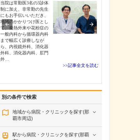
いのでしょうか?
当院は常勤医3名の3診体
患者さんの年齢
制に加え、非常勤の先生
よりますが、早
にもお手伝いいただき、
ためには定期的
地域のかかりつけ医とし
いただくのが望
て、発熱外来や花粉症の
す。特に、ピロ
一般内科から循環器内科
染して慢性胃炎
まで幅広く診療しなが
いる方は胃がん
ら、内視鏡外科、消化器
があり、大腸ポ
外科、消化器内科、肛門
あった方は大腸
外…
>>記事全文を読む
ス…
別の条件で検索
地域から病院・クリニックを探す(那
覇市周辺)
駅から病院・クリニックを探す(那覇