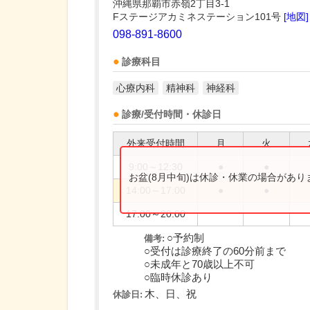
沖縄県那覇市赤嶺2丁目3-1
Fステージアカミネステーション101号
[地図]
098-891-8600
診療科目
心療内科
精神科
神経科
診療/受付時間・休診日
外来受付時間
月
火
9:00～12:30
●
●
お盆(8月中旬)は休診・休業の場合があ
14:00～17:00
●
●
17:00～20:00
○予約制
備考:
○受付は診療終了の60分前まで
○未成年と70歳以上不可
○臨時休診あり
木、日、祝
休診日: