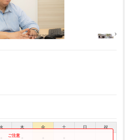
水
木
金
土
日
祝
●
●
●
●