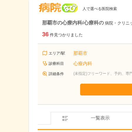
病院なび
人で選べる医院検索
那覇市の心療内科/心療科の
病院・クリニ
36
件見つかりました
那覇市
エリア/駅
心療内科
診療科目
(未指定)フリーワード、予約、専
詳細条件
一覧表示