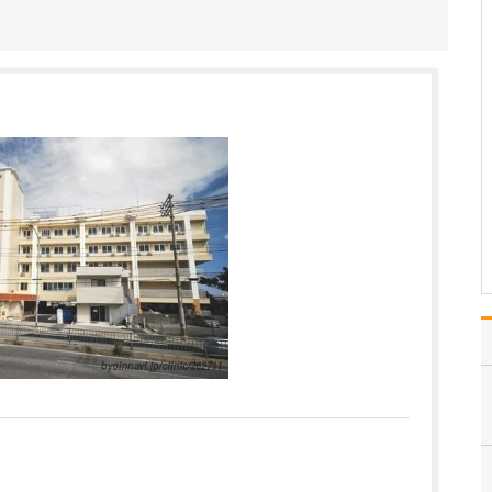
由をお聞かせください。
父と祖父が医師で、「秋
本外科クリニック」は外
科医である父が1990年に
開業したクリニックで
す。幼い頃から祖父や父
が診療を行っているのを
見て育ち、「病気や怪我
をした患者さんから頼ら
れてかっこいいな」と
憧…
>>記事全文を読む