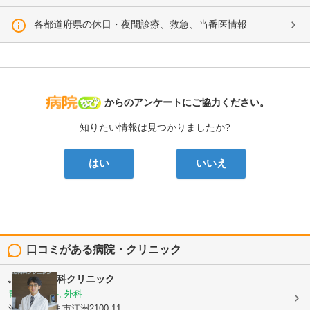
各都道府県の休日・夜間診療、救急、当番医情報
病院なび
からのアンケートにご協力ください。
知りたい情報は見つかりましたか?
はい
いいえ
口コミがある病院・クリニック
ふくはら内科クリニック
胃腸科, 内科, 外科
沖縄県うるま市江洲2100-11