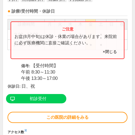
診療/受付時間・休診日
診療時間
月
火
水
木
金
土
日
祝
9:00～12:00
●
●
●
●
●
●
お盆(8月中旬)は休診・休業の場合があります。来院前
に必ず医療機関に直接ご確認ください。
14:00～17:00
●
●
●
●
●
×閉じる
【受付時間】
備考:
午前 8:30～11:30
午後 13:30～17:00
日、祝
休診日:
初診受付
この医院の詳細をみる
※
アクセス数