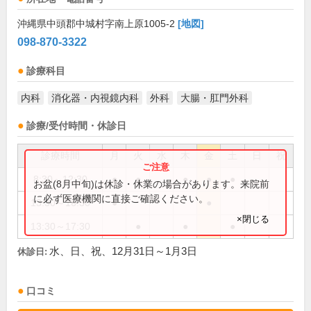
沖縄県中頭郡中城村字南上原1005-2
[地図]
098-870-3322
診療科目
内科
消化器・内視鏡内科
外科
大腸・肛門外科
診療/受付時間・休診日
診療時間
月
火
水
木
金
土
日
祝
8:30～12:30
●
●
●
●
●
お盆(8月中旬)は休診・休業の場合があります。来院前
に必ず医療機関に直接ご確認ください。
13:30～16:30
●
●
×閉じる
13:30～17:30
●
●
●
水、日、祝、12月31日～1月3日
休診日:
口コミ