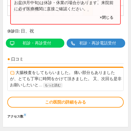
8:30～11:30
●
●
●
●
●
●
お盆(8月中旬)は休診・休業の場合があります。来院前
に必ず医療機関に直接ご確認ください。
13:30～16:30
●
●
●
●
×閉じる
日、祝
休診日:
初診・再診受付
初診・再診電話受付
口コミ
大腸検査をしてもらいました。 痛い部分もありました
が、とても丁寧に時間をかけて頂きました。 又、次回も是非
お願いしたいと...
もっと読む
この医院の詳細をみる
※
アクセス数