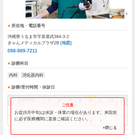
所在地・電話番号
沖縄県うるま市字喜屋武384-3-2
きゃんメディカルプラザ2B
[地図]
098-989-7211
診療科目
内科
消化器内科
診療/受付時間・休診日
診療時間
月
火
水
木
金
土
日
祝
9:00～12:00
●
●
●
●
●
お盆(8月中旬)は休診・休業の場合があります。来院前
に必ず医療機関に直接ご確認ください。
13:00～17:00
●
●
●
●
●
×閉じる