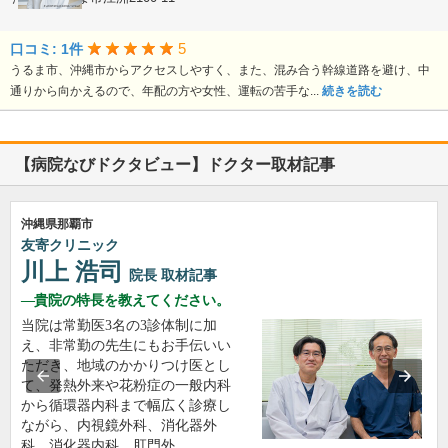
5
口コミ: 1件
うるま市、沖縄市からアクセスしやすく、また、混み合う幹線道路を避け、中
通りから向かえるので、年配の方や女性、運転の苦手な...
続きを読む
【病院なびドクタビュー】ドクター取材記事
沖縄県那覇市
友寄クリニック
川上 浩司
院長
取材記事
貴院の特長を教えてください。
当院は常勤医3名の3診体制に加
え、非常勤の先生にもお手伝いい
ただき、地域のかかりつけ医とし
て、発熱外来や花粉症の一般内科
から循環器内科まで幅広く診療し
ながら、内視鏡外科、消化器外
科、消化器内科、肛門外…