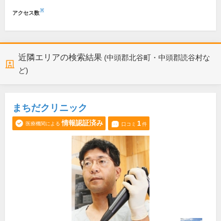
※
アクセス数
近隣エリアの検索結果
(中頭郡北谷町・中頭郡読谷村な
ど)
まちだクリニック
情報認証済み
1
医療機関による
口コミ
件