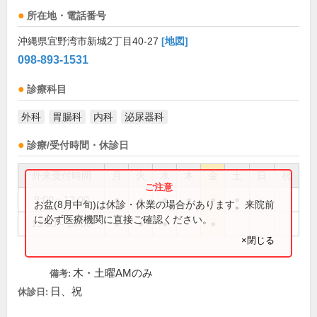
所在地・電話番号
沖縄県宜野湾市新城2丁目40-27
[地図]
098-893-1531
診療科目
外科
胃腸科
内科
泌尿器科
診療/受付時間・休診日
外来受付時間
月
火
水
木
金
土
日
祝
9:00～12:00
●
●
●
●
●
●
お盆(8月中旬)は休診・休業の場合があります。来院前
に必ず医療機関に直接ご確認ください。
13:30～18:00
●
●
●
●
×閉じる
木・土曜AMのみ
備考:
日、祝
休診日: