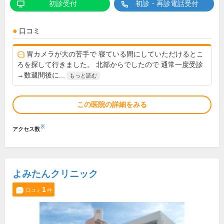
初診受付
初診・再診電話受付
口コミ
胃カメラが大の苦手で 寝ている間にしていただけるとこ
ろを探して行きました。 北部からでしたので 通常一度受診
→数週間後に...
もっと読む
この医院の詳細をみる
※
アクセス数
よみたんクリニック
1
口コミ
件