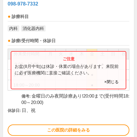
098-978-7332
診療科目
内科
消化器内科
診療/受付時間・休診日
外来受付時間
月
火
水
木
金
土
日
祝
9:00～12:00
●
●
●
●
●
●
お盆(8月中旬)は休診・休業の場合があります。来院前
に必ず医療機関に直接ご確認ください。
14:00～17:00
●
●
●
●
×閉じる
18:00～20:00
●
金曜日のみ夜間診療あり!20:00まで(受付時間18:
備考:
00～20:00)
日、祝
休診日:
この医院の詳細をみる