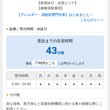
【夜間休日・全国エリア】
【健康保険適用】
【アレルギー・花粉症専門外来】はじめました！
こちらから＞＞
診療／受付時間・休診日
受診までの目安時間
43
分後
11
9
時
分ごろ
最短
にお呼びいたします
受付時間
月
火
水
木
金
土
日
祝
0:00～24:00
●
●
●
●
●
●
●
●
その他
急な発熱、悪天候など直接医療機関に掛かる事が困難な際にご
利用ください