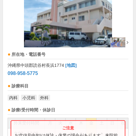
所在地・電話番号
沖縄県中頭郡読谷村長浜1774
[地図]
098-958-5775
診療科目
内科
小児科
外科
診療/受付時間・休診日
外来受付時間
月
火
水
木
金
土
日
祝
9:00～12:00
●
●
●
●
●
●
お盆(8月中旬)は休診・休業の場合があります。来院前