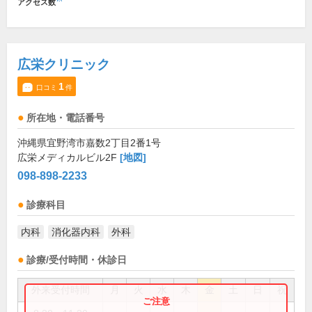
アクセス数
広栄クリニック
1
口コミ
件
所在地・電話番号
沖縄県宜野湾市嘉数2丁目2番1号
広栄メディカルビル2F
[地図]
098-898-2233
診療科目
内科
消化器内科
外科
診療/受付時間・休診日
外来受付時間
月
火
水
木
金
土
日
祝