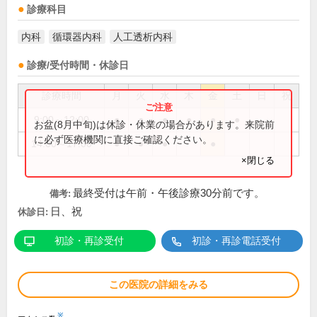
診療科目
内科
循環器内科
人工透析内科
診療/受付時間・休診日
診療時間
月
火
水
木
金
土
日
祝
9:00～12:00
●
●
●
●
●
●
お盆(8月中旬)は休診・休業の場合があります。来院前
に必ず医療機関に直接ご確認ください。
14:00～17:00
●
●
●
●
×閉じる
最終受付は午前・午後診療30分前です。
備考:
日、祝
休診日:
初診・再診受付
初診・再診電話受付
この医院の詳細をみる
※