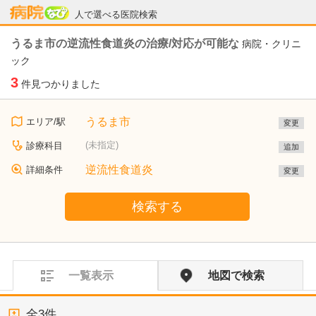
病院なび
人で選べる医院検索
うるま市の逆流性食道炎の治療/対応が可能な
病院・クリニ
ック
3
件見つかりました
うるま市
エリア/駅
変更
(未指定)
診療科目
追加
逆流性食道炎
詳細条件
変更
検索する
一覧表示
地図で検索
全
3
件