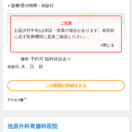
診療/受付時間・休診日
診療時間
月
火
水
木
金
土
日
祝
9:00～12:00
●
●
●
●
●
お盆(8月中旬)は休診・休業の場合があります。来院前
に必ず医療機関に直接ご確認ください。
13:30～17:00
●
●
●
●
●
×閉じる
予約可 臨時休診あり
備考:
木、日、祝
休診日:
この医院の詳細をみる
※
アクセス数
池原外科胃腸科医院