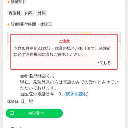
診療科目
胃腸科
内科
外科
診療/受付時間・休診日
診療時間
月
火
水
木
金
土
日
祝
9:00～12:00
●
●
●
●
●
●
お盆(8月中旬)は休診・休業の場合があります。来院前
に必ず医療機関に直接ご確認ください。
14:00～18:00
●
●
●
●
×閉じる
臨時休診あり
備考:
現在、発熱外来の方は電話のみでの受付とさせてい
ただいております。
当医院の電話番号「0...(
続きを読む
)
日、祝
休診日:
初診受付