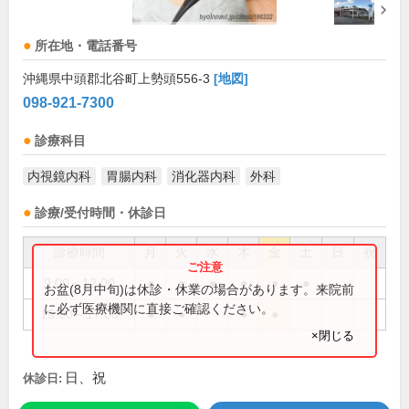
所在地・電話番号
沖縄県中頭郡北谷町上勢頭556-3
[地図]
098-921-7300
診療科目
内視鏡内科
胃腸内科
消化器内科
外科
診療/受付時間・休診日
診療時間
月
火
水
木
金
土
日
祝
9:00～12:00
●
●
●
●
●
●
お盆(8月中旬)は休診・休業の場合があります。来院前
に必ず医療機関に直接ご確認ください。
15:00～17:00
●
●
●
●
×閉じる
日、祝
休診日: