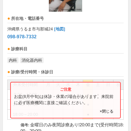
所在地・電話番号
沖縄県うるま市与那城24
[地図]
098-978-7332
診療科目
内科
消化器内科
診療/受付時間・休診日
外来受付時間
月
火
水
木
金
土
日
祝
9:00～12:00
●
●
●
●
●
●
お盆(8月中旬)は休診・休業の場合があります。来院前
に必ず医療機関に直接ご確認ください。
14:00～17:00
●
●
●
●
×閉じる
18:00～20:00
●
金曜日のみ夜間診療あり!20:00まで(受付時間18:
備考: