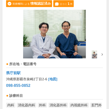
情報認証済み
1
医療機関による
口コミ
件
所在地・電話番号
県庁前駅
沖縄県那覇市泉崎2丁目2-6
[地図]
098-855-0852
診療科目
内科
消化器内科
外科
消化器外科
内視鏡外科
肛門外