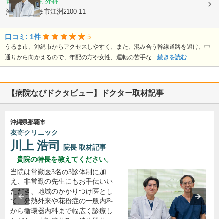
胃腸科, 内科, 外科
沖縄県うるま市江洲2100-11
5
口コミ: 1件
うるま市、沖縄市からアクセスしやすく、また、混み合う幹線道路を避け、中
通りから向かえるので、年配の方や女性、運転の苦手な...
続きを読む
【病院なびドクタビュー】ドクター取材記事
沖縄県那覇市
友寄クリニック
川上 浩司
院長
取材記事
貴院の特長を教えてください。
当院は常勤医3名の3診体制に加
え、非常勤の先生にもお手伝いい
ただき、地域のかかりつけ医とし
て、発熱外来や花粉症の一般内科
から循環器内科まで幅広く診療し