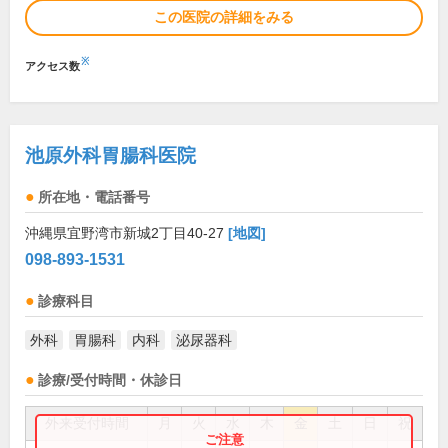
この医院の詳細をみる
※
アクセス数
池原外科胃腸科医院
所在地・電話番号
沖縄県宜野湾市新城2丁目40-27
[地図]
098-893-1531
診療科目
外科
胃腸科
内科
泌尿器科
診療/受付時間・休診日
外来受付時間
月
火
水
木
金
土
日
祝