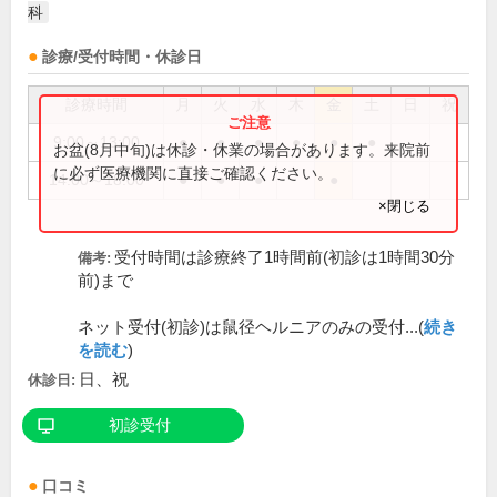
科
診療/受付時間・休診日
診療時間
月
火
水
木
金
土
日
祝
9:00～13:00
●
●
●
●
●
●
お盆(8月中旬)は休診・休業の場合があります。来院前
に必ず医療機関に直接ご確認ください。
14:00～18:00
●
●
●
●
×閉じる
受付時間は診療終了1時間前(初診は1時間30分
備考:
前)まで
ネット受付(初診)は鼠径ヘルニアのみの受付...(
続き
を読む
)
日、祝
休診日:
初診受付
口コミ