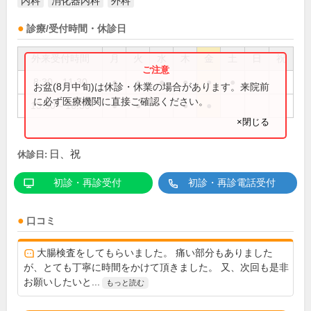
内科
消化器内科
外科
診療/受付時間・休診日
外来受付時間
月
火
水
木
金
土
日
祝
8:30～11:30
●
●
●
●
●
●
お盆(8月中旬)は休診・休業の場合があります。来院前
に必ず医療機関に直接ご確認ください。
13:30～16:30
●
●
●
●
×閉じる
日、祝
休診日:
初診・再診受付
初診・再診電話受付
口コミ
大腸検査をしてもらいました。 痛い部分もありました
が、とても丁寧に時間をかけて頂きました。 又、次回も是非
お願いしたいと...
もっと読む