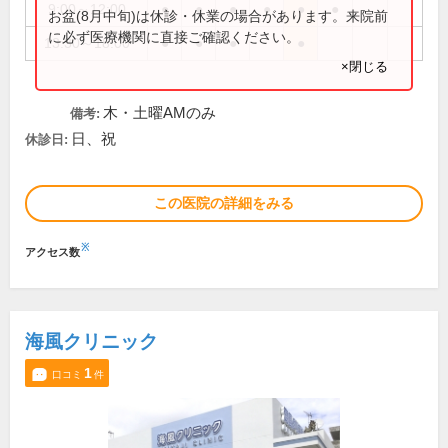
9:00～12:00
●
●
●
●
●
●
お盆(8月中旬)は休診・休業の場合があります。来院前
に必ず医療機関に直接ご確認ください。
13:30～18:00
●
●
●
●
×閉じる
木・土曜AMのみ
備考:
日、祝
休診日:
この医院の詳細をみる
※
アクセス数
海風クリニック
1
口コミ
件