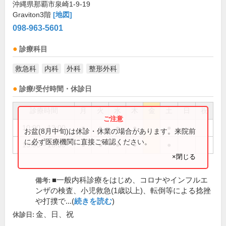
沖縄県那覇市泉崎1-9-19
Graviton3階
[地図]
098-963-5601
診療科目
救急科
内科
外科
整形外科
診療/受付時間・休診日
診療時間
月
火
水
木
金
土
日
祝
10:00～13:00
●
●
●
●
●
お盆(8月中旬)は休診・休業の場合があります。来院前
に必ず医療機関に直接ご確認ください。
15:00～18:00
●
●
●
●
●
×閉じる
■一般内科診療をはじめ、コロナやインフルエ
備考:
ンザの検査、小児救急(1歳以上)、転倒等による捻挫
や打撲で...(
続きを読む
)
金、日、祝
休診日: