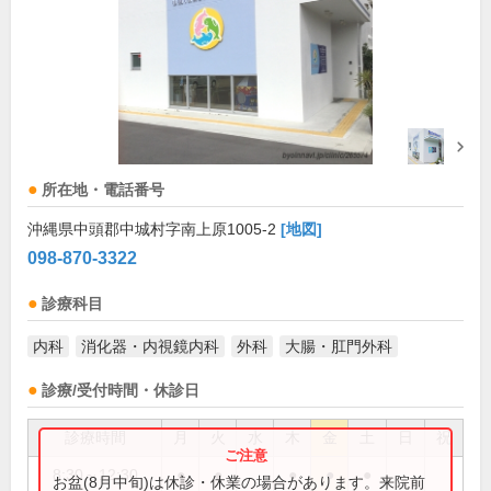
所在地・電話番号
沖縄県中頭郡中城村字南上原1005-2
[地図]
098-870-3322
診療科目
内科
消化器・内視鏡内科
外科
大腸・肛門外科
診療/受付時間・休診日
診療時間
月
火
水
木
金
土
日
祝
8:30～12:30
●
●
●
●
●
お盆(8月中旬)は休診・休業の場合があります。来院前