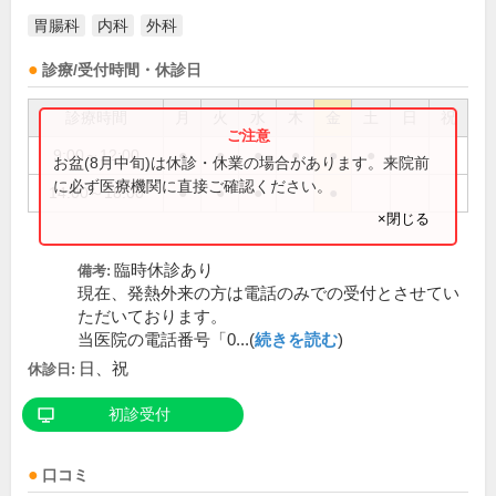
胃腸科
内科
外科
診療/受付時間・休診日
診療時間
月
火
水
木
金
土
日
祝
9:00～12:00
●
●
●
●
●
●
お盆(8月中旬)は休診・休業の場合があります。来院前
に必ず医療機関に直接ご確認ください。
14:00～18:00
●
●
●
●
×閉じる
臨時休診あり
備考:
現在、発熱外来の方は電話のみでの受付とさせてい
ただいております。
当医院の電話番号「0...(
続きを読む
)
日、祝
休診日:
初診受付
口コミ