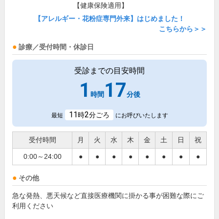
【健康保険適用】
【アレルギー・花粉症専門外来】はじめました！
こちらから＞＞
診療／受付時間・休診日
受診までの目安時間
1
17
時間
分後
11
2
時
分ごろ
最短
にお呼びいたします
受付時間
月
火
水
木
金
土
日
祝
0:00～24:00
●
●
●
●
●
●
●
●
その他
急な発熱、悪天候など直接医療機関に掛かる事が困難な際にご
利用ください