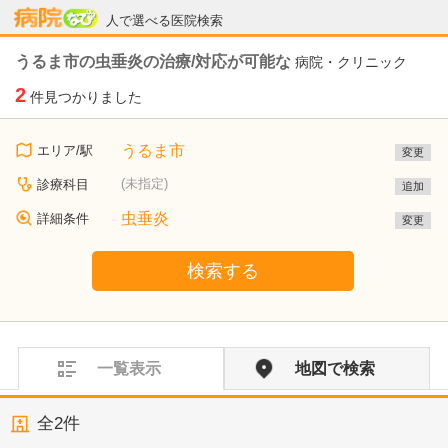
病院なび
人で選べる医院検索
うるま市の虫垂炎の治療/対応が可能な
病院・クリニック
2
件見つかりました
うるま市
エリア/駅
変更
(未指定)
診療科目
追加
虫垂炎
詳細条件
変更
検索する
一覧表示
地図で検索
全
2
件