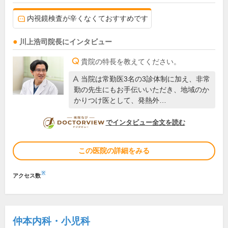
内視鏡検査が辛くなくておすすめです
川上浩司
院長
にインタビュー
貴院の特長を教えてください。
当院は常勤医3名の3診体制に加え、非常
勤の先生にもお手伝いいただき、地域のか
かりつけ医として、発熱外…
DOCTORVIEW
でインタビュー全文を読む
この医院の詳細をみる
※
アクセス数
仲本内科・小児科