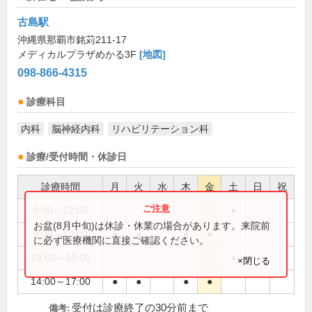
古島駅
沖縄県那覇市銘苅211-17
メディカルプラザめかる3F
[地図]
098-866-4315
診療科目
内科
脳神経内科
リハビリテーション科
診療/受付時間・休診日
診療時間
月
火
水
木
金
土
日
祝
8:30～12:00
●
お盆(8月中旬)は休診・休業の場合があります。来院前
9:00～13:00
●
●
●
●
に必ず医療機関に直接ご確認ください。
13:00～16:00
●
×閉じる
14:00～17:00
●
●
●
●
受付は診療終了の30分前まで
備考: