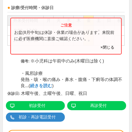
診療/受付時間・休診日
外来受付時間
月
火
水
木
金
土
日
祝
9:00～12:00
●
●
●
●
●
●
お盆(8月中旬)は休診・休業の場合があります。来院前
に必ず医療機関に直接ご確認ください。
14:00～17:30
●
●
●
●
×閉じる
※小児科は午前中のみ(木曜日は除く)
備考:
・風邪診療
発熱・咳・喉の痛み・鼻水・腹痛・下痢等の体調不
良...(
続きを読む
)
木曜午後、土曜午後、日曜、祝日
休診日:
初診受付
再診受付
初診・再診電話受付