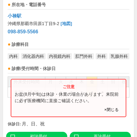
所在地・電話番号
小禄駅
沖縄県那覇市田原1丁目9-2
[地図]
098-859-5566
診療科目
内科
消化器内科
内視鏡内科
肛門外科
外科
乳腺外科
診療/受付時間・休診日
外来受付時間
月
火
水
木
金
土
日
祝
8:30～16:30
●
●
●
●
●
お盆(8月中旬)は休診・休業の場合があります。来院前
に必ず医療機関に直接ご確認ください。
×閉じる
月、日、祝
休診日:
初診受付
再診受付