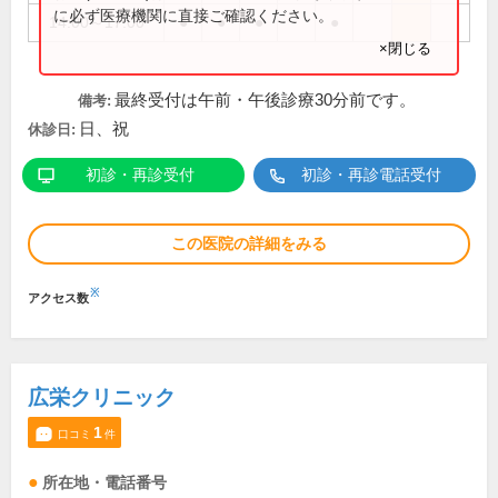
に必ず医療機関に直接ご確認ください。
14:00～17:00
●
●
●
●
×閉じる
最終受付は午前・午後診療30分前です。
備考:
日、祝
休診日:
初診・再診受付
初診・再診電話受付
この医院の詳細をみる
※
アクセス数
広栄クリニック
1
口コミ
件
所在地・電話番号