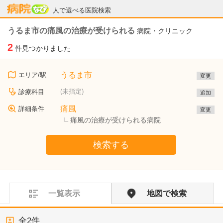
病院なび
人で選べる医院検索
うるま市の痛風の治療が受けられる
病院・クリニック
2
件見つかりました
うるま市
エリア/駅
変更
(未指定)
診療科目
追加
痛風
詳細条件
変更
痛風の治療が受けられる病院
検索する
一覧表示
地図で検索
全
2
件