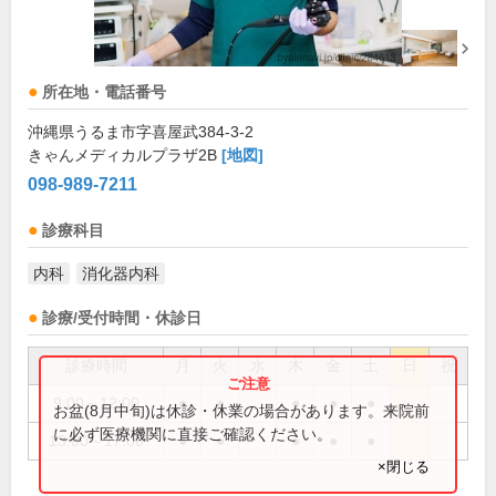
所在地・電話番号
沖縄県うるま市字喜屋武384-3-2
きゃんメディカルプラザ2B
[地図]
098-989-7211
診療科目
内科
消化器内科
診療/受付時間・休診日
診療時間
月
火
水
木
金
土
日
祝
9:00～12:00
●
●
●
●
●
お盆(8月中旬)は休診・休業の場合があります。来院前
に必ず医療機関に直接ご確認ください。
13:00～17:00
●
●
●
●
●
×閉じる