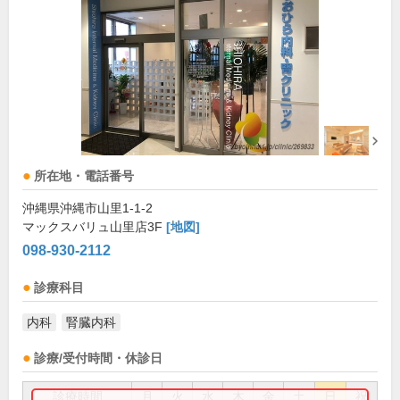
所在地・電話番号
沖縄県沖縄市山里1-1-2
マックスバリュ山里店3F
[地図]
098-930-2112
診療科目
内科
腎臓内科
診療/受付時間・休診日
診療時間
月
火
水
木
金
土
日
祝