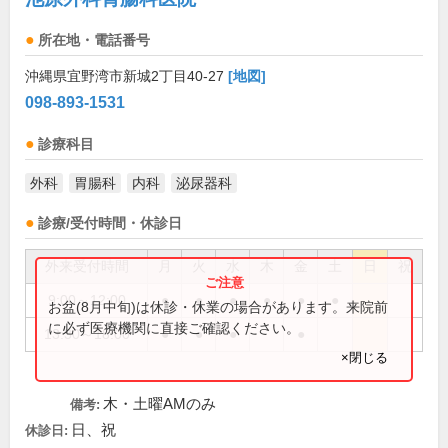
所在地・電話番号
沖縄県宜野湾市新城2丁目40-27
[地図]
098-893-1531
診療科目
外科
胃腸科
内科
泌尿器科
診療/受付時間・休診日
外来受付時間
月
火
水
木
金
土
日
祝
9:00～12:00
●
●
●
●
●
●
お盆(8月中旬)は休診・休業の場合があります。来院前
に必ず医療機関に直接ご確認ください。
13:30～18:00
●
●
●
●
×閉じる
木・土曜AMのみ
備考:
日、祝
休診日: