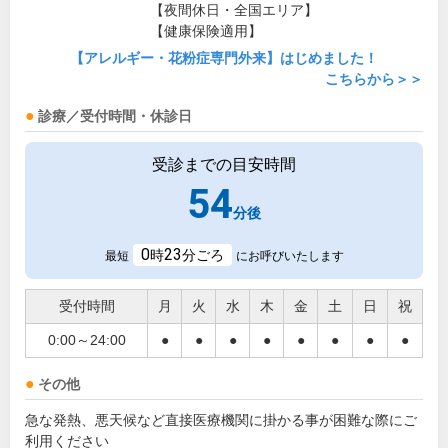
【夜間休日・全国エリア】
【健康保険適用】
【アレルギー・花粉症専門外来】はじめました！
こちらから＞＞
診療／受付時間・休診日
受診までの目安時間
54
分後
0
23
時
分ごろ
最短
にお呼びいたします
受付時間
月
火
水
木
金
土
日
祝
0:00～24:00
●
●
●
●
●
●
●
●
その他
急な発熱、悪天候など直接医療機関に掛かる事が困難な際にご
利用ください