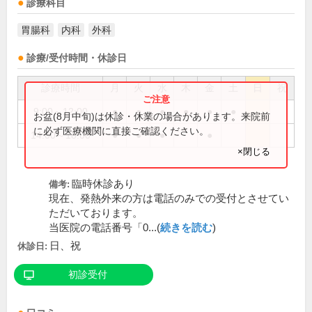
診療科目
胃腸科
内科
外科
診療/受付時間・休診日
診療時間
月
火
水
木
金
土
日
祝
9:00～12:00
●
●
●
●
●
●
お盆(8月中旬)は休診・休業の場合があります。来院前
に必ず医療機関に直接ご確認ください。
14:00～18:00
●
●
●
●
×閉じる
臨時休診あり
備考:
現在、発熱外来の方は電話のみでの受付とさせてい
ただいております。
当医院の電話番号「0...(
続きを読む
)
日、祝
休診日:
初診受付