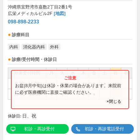
沖縄県宜野湾市嘉数2丁目2番1号
広栄メディカルビル2F
[地図]
098-898-2233
診療科目
内科
消化器内科
外科
診療/受付時間・休診日
外来受付時間
月
火
水
木
金
土
日
祝
8:30～11:30
●
●
●
●
●
●
お盆(8月中旬)は休診・休業の場合があります。来院前
に必ず医療機関に直接ご確認ください。
13:30～16:30
●
●
●
●
×閉じる
日、祝
休診日:
初診・再診受付
初診・再診電話受付