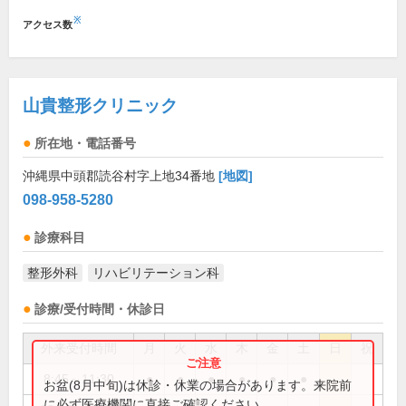
※
アクセス数
山貴整形クリニック
所在地・電話番号
沖縄県中頭郡読谷村字上地34番地
[地図]
098-958-5280
診療科目
整形外科
リハビリテーション科
診療/受付時間・休診日
外来受付時間
月
火
水
木
金
土
日
祝
8:45～11:30
●
●
●
●
●
●
お盆(8月中旬)は休診・休業の場合があります。来院前
に必ず医療機関に直接ご確認ください。