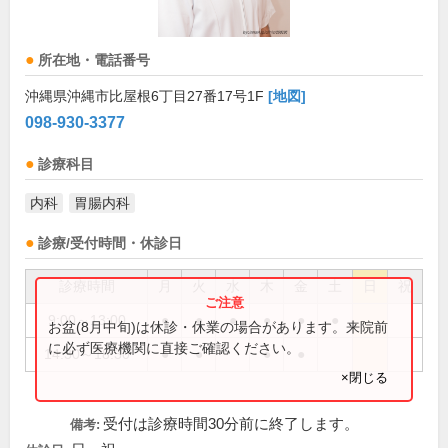
所在地・電話番号
沖縄県沖縄市比屋根6丁目27番17号1F
[地図]
098-930-3377
診療科目
内科
胃腸内科
診療/受付時間・休診日
診療時間
月
火
水
木
金
土
日
祝
9:00～13:00
●
●
●
●
●
●
お盆(8月中旬)は休診・休業の場合があります。来院前
に必ず医療機関に直接ご確認ください。
14:30～18:30
●
●
●
●
×閉じる
受付は診療時間30分前に終了します。
備考: