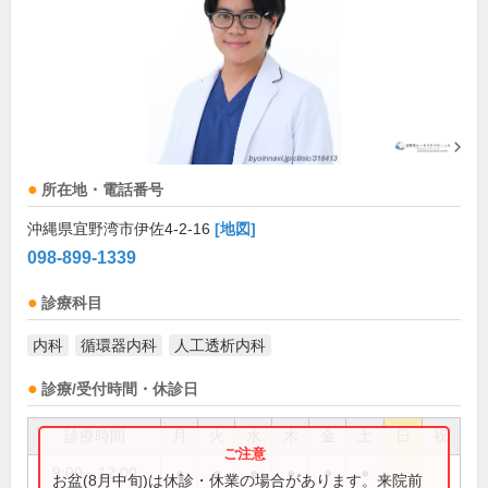
所在地・電話番号
沖縄県宜野湾市伊佐4-2-16
[地図]
098-899-1339
診療科目
内科
循環器内科
人工透析内科
診療/受付時間・休診日
診療時間
月
火
水
木
金
土
日
祝
9:00～12:00
●
●
●
●
●
●
お盆(8月中旬)は休診・休業の場合があります。来院前