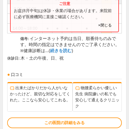
9:00～12:00
●
●
●
●
お盆(8月中旬)は休診・休業の場合があります。来院前
に必ず医療機関に直接ご確認ください。
9:00～12:30
●
●
×閉じる
14:00～18:00
●
●
●
●
インターネット予約は当日、順番待ちのみで
備考:
す。時間の指定はできませんのでご了承ください。
※健康診断は...(
続きを読む
)
木・土の午後、日、祝
休診日:
口コミ
出来たばかりだから人がいな
物腰柔らかい優しい
かったけど、親切な対応をしてく
先生 病院嫌いの私でも
れた。ここなら安心してこれる。
安心して通えるクリニッ
ク
この医院の詳細をみる