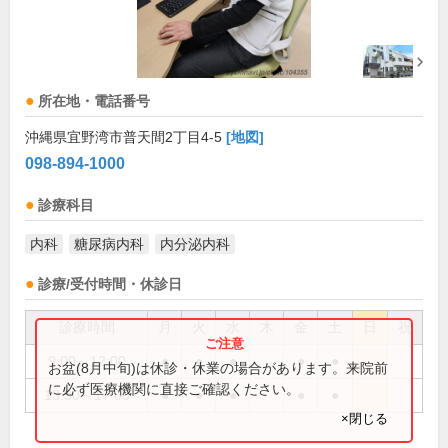
所在地・電話番号
沖縄県宜野湾市普天間2丁目4-5
[地図]
098-894-1000
診療科目
内科
糖尿病内科
内分泌内科
診療/受付時間・休診日
診療時間
月
火
水
木
金
土
日
祝
9:00～12:00
●
●
●
●
●
お盆(8月中旬)は休診・休業の場合があります。来院前
に必ず医療機関に直接ご確認ください。
13:30～17:00
●
●
●
●
●
×閉じる