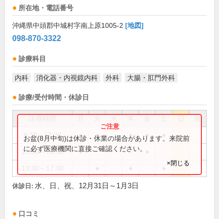
所在地・電話番号
沖縄県中頭郡中城村字南上原1005-2
[地図]
098-870-3322
診療科目
内科
消化器・内視鏡内科
外科
大腸・肛門外科
診療/受付時間・休診日
診療時間
月
火
水
木
金
土
日
祝
8:30～12:30
●
●
●
●
●
お盆(8月中旬)は休診・休業の場合があります。来院前
に必ず医療機関に直接ご確認ください。
13:30～16:30
●
●
×閉じる
13:30～17:30
●
●
●
水、日、祝、12月31日～1月3日
休診日:
口コミ