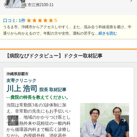
沖縄県うるま市江洲2100-11
5
口コミ: 1件
うるま市、沖縄市からアクセスしやすく、また、混み合う幹線道路を避け、中
通りから向かえるので、年配の方や女性、運転の苦手な...
続きを読む
【病院なびドクタビュー】ドクター取材記事
沖縄県那覇市
友寄クリニック
川上 浩司
院長
取材記事
貴院の特長を教えてください。
当院は常勤医3名の3診体制に加
え、非常勤の先生にもお手伝いい
ただき、地域のかかりつけ医とし
て、発熱外来や花粉症の一般内科
から循環器内科まで幅広く診療し
ながら、内視鏡外科、消化器外