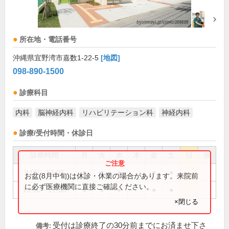
所在地・電話番号
沖縄県宜野湾市嘉数1-22-5
[地図]
098-890-1500
診療科目
内科
脳神経内科
リハビリテーション科
神経内科
診療/受付時間・休診日
診療時間
月
火
水
木
金
土
日
祝
9:00～12:00
●
●
●
●
●
お盆(8月中旬)は休診・休業の場合があります。来院前
に必ず医療機関に直接ご確認ください。
14:00～17:30
●
●
●
●
●
×閉じる
受付は診療終了の30分前までにお済ませ下さ
備考: