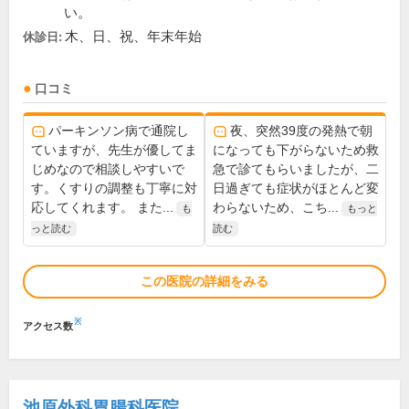
い。
木、日、祝、年末年始
休診日:
口コミ
パーキンソン病で通院し
夜、突然39度の発熱で朝
ていますが、先生が優してま
になっても下がらないため救
じめなので相談しやすいで
急で診てもらいましたが、二
す。くすりの調整も丁寧に対
日過ぎても症状がほとんど変
応してくれます。 また...
わらないため、こち...
も
もっと
っと読む
読む
この医院の詳細をみる
※
アクセス数
池原外科胃腸科医院