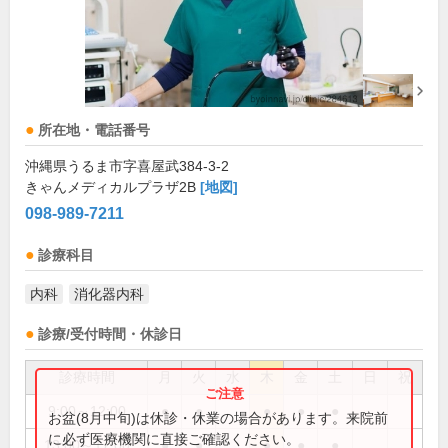
所在地・電話番号
沖縄県うるま市字喜屋武384-3-2
きゃんメディカルプラザ2B
[地図]
098-989-7211
診療科目
内科
消化器内科
診療/受付時間・休診日
診療時間
月
火
水
木
金
土
日
祝
9:00～12:00
●
●
●
●
●
お盆(8月中旬)は休診・休業の場合があります。来院前
に必ず医療機関に直接ご確認ください。
13:00～17:00
●
●
●
●
●