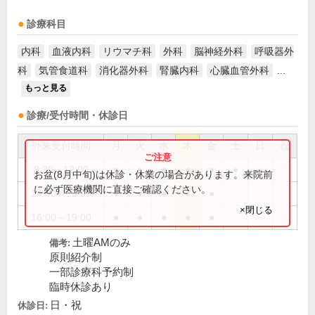
診療科目
内科
血液内科
リウマチ科
外科
脳神経外科
呼吸器外
科
気管食道科
消化器外科
腎臓内科
心臓血管外科
...
もっと見る
診療/受付時間・休診日
外来受付時間
月
火
水
木
金
土
日
祝
8:30～12:00
●
●
●
●
●
●
お盆(8月中旬)は休診・休業の場合があります。来院前
に必ず医療機関に直接ご確認ください。
14:00～16:00
●
●
●
●
●
×閉じる
16:00～19:00
●
●
●
●
●
土曜AMのみ
備考:
原則紹介制
一部診療科予約制
臨時休診あり
日・祝
休診日: