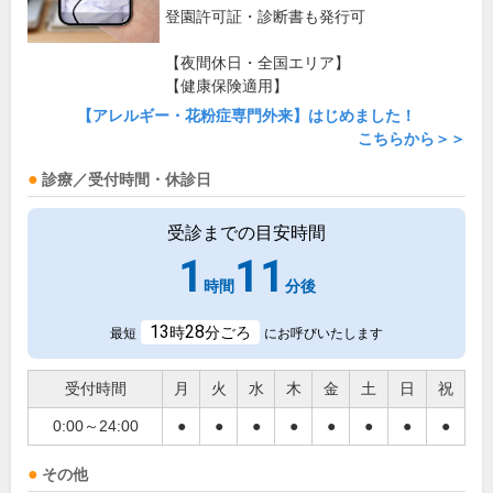
登園許可証・診断書も発行可
【夜間休日・全国エリア】
【健康保険適用】
【アレルギー・花粉症専門外来】はじめました！
こちらから＞＞
診療／受付時間・休診日
受診までの目安時間
1
11
時間
分後
13
28
時
分ごろ
最短
にお呼びいたします
受付時間
月
火
水
木
金
土
日
祝
0:00～24:00
●
●
●
●
●
●
●
●
その他