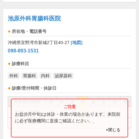
池原外科胃腸科医院
所在地・電話番号
沖縄県宜野湾市新城2丁目40-27
[地図]
098-893-1531
診療科目
外科
胃腸科
内科
泌尿器科
診療/受付時間・休診日
外来受付時間
月
火
水
木
金
土
日
祝
9:00～12:00
●
●
●
●
●
●
お盆(8月中旬)は休診・休業の場合があります。来院前
に必ず医療機関に直接ご確認ください。
13:30～18:00
●
●
●
●
×閉じる