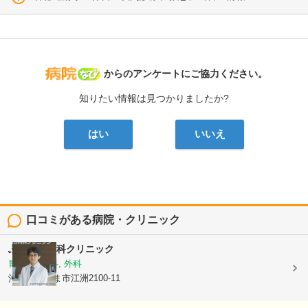
病院なび
からのアンケートにご協力ください。
知りたい情報は見つかりましたか?
はい
いいえ
口コミがある病院・クリニック
ふくはら内科クリニック
胃腸科, 内科, 外科
沖縄県うるま市江洲2100-11