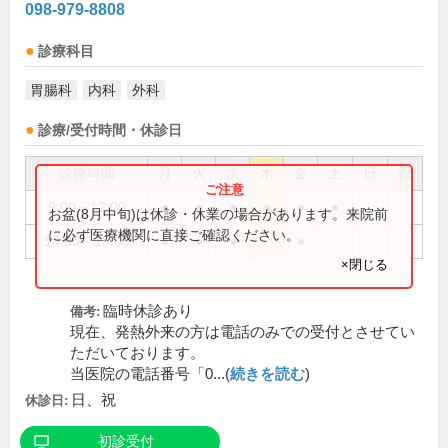
098-979-8808
診療科目
胃腸科
内科
外科
診療/受付時間・休診日
診療時間
月
火
水
木
金
土
日
祝
9:00～12:00
●
●
●
●
●
●
お盆(8月中旬)は休診・休業の場合があります。来院前
に必ず医療機関に直接ご確認ください。
14:00～18:00
●
●
●
●
×閉じる
臨時休診あり
備考:
現在、発熱外来の方は電話のみでの受付とさせてい
ただいております。
当医院の電話番号「0...(
続きを読む
)
日、祝
休診日:
初診受付