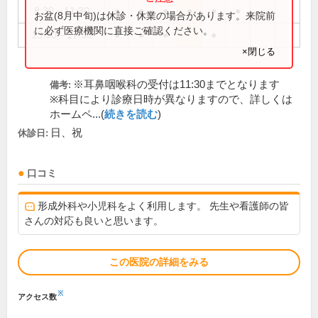
8:30～11:30
●
●
●
●
●
●
お盆(8月中旬)は休診・休業の場合があります。来院前
に必ず医療機関に直接ご確認ください。
13:30～17:30
●
●
●
●
×閉じる
※耳鼻咽喉科の受付は11:30までとなります
備考:
※科目により診療日時が異なりますので、詳しくは
ホームペ...(
続きを読む
)
日、祝
休診日:
口コミ
形成外科や小児科をよく利用します。 先生や看護師の皆
さんの対応も良いと思います。
この医院の詳細をみる
※
アクセス数