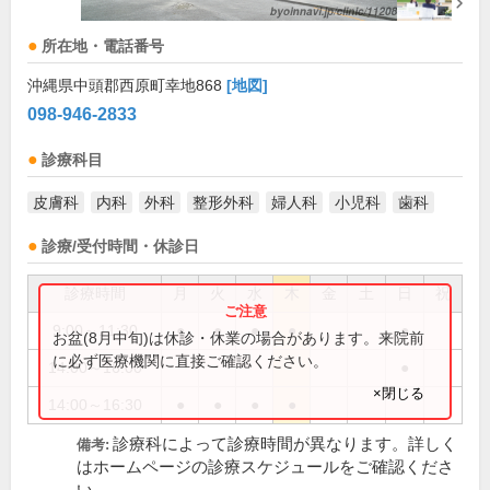
所在地・電話番号
沖縄県中頭郡西原町幸地868
[地図]
098-946-2833
診療科目
皮膚科
内科
外科
整形外科
婦人科
小児科
歯科
診療/受付時間・休診日
診療時間
月
火
水
木
金
土
日
祝
9:00～11:30
●
●
●
●
●
お盆(8月中旬)は休診・休業の場合があります。来院前
に必ず医療機関に直接ご確認ください。
14:00～16:00
●
×閉じる
14:00～16:30
●
●
●
●
診療科によって診療時間が異なります。詳しく
備考:
はホームページの診療スケジュールをご確認くださ