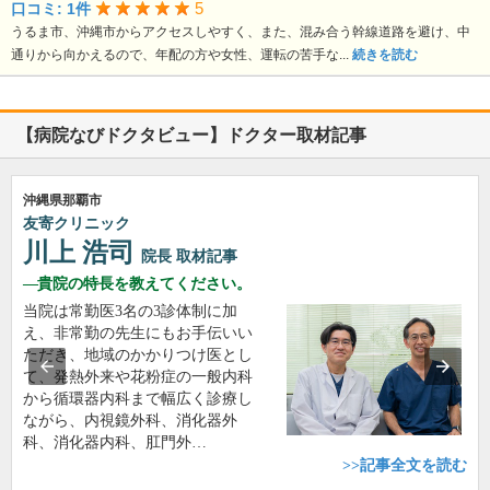
5
口コミ: 1件
うるま市、沖縄市からアクセスしやすく、また、混み合う幹線道路を避け、中
通りから向かえるので、年配の方や女性、運転の苦手な...
続きを読む
【病院なびドクタビュー】ドクター取材記事
沖縄県那覇市
友寄クリニック
川上 浩司
院長
取材記事
貴院の特長を教えてください。
当院は常勤医3名の3診体制に加
え、非常勤の先生にもお手伝いい
ただき、地域のかかりつけ医とし
て、発熱外来や花粉症の一般内科
から循環器内科まで幅広く診療し
ながら、内視鏡外科、消化器外
科、消化器内科、肛門外…
>>記事全文を読む