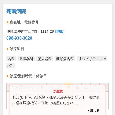
翔南病院
所在地・電話番号
沖縄県沖縄市山内3丁目14-28
[地図]
098-930-3020
診療科目
内科
循環器科
泌尿器科
糖尿病内科
リハビリテーショ
ン科
診療/受付時間・休診日
外来受付時間
月
火
水
木
金
土
日
祝
9:00～12:00
●
●
●
●
●
お盆(8月中旬)は休診・休業の場合があります。来院前
に必ず医療機関に直接ご確認ください。
14:00～18:00
●
●
●
●
●
×閉じる