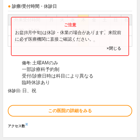
診療/受付時間・休診日
外来受付時間
月
火
水
木
金
土
日
祝
8:30～12:00
●
●
●
●
●
●
お盆(8月中旬)は休診・休業の場合があります。来院前
に必ず医療機関に直接ご確認ください。
13:30～17:00
●
●
●
●
●
×閉じる
土曜AMのみ
備考:
一部診療科予約制
受付/診療日時は科目により異なる
臨時休診あり
日、祝
休診日:
この医院の詳細をみる
※
アクセス数