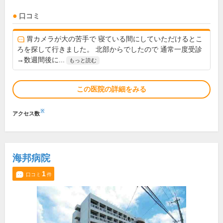
口コミ
胃カメラが大の苦手で 寝ている間にしていただけるとこ
ろを探して行きました。 北部からでしたので 通常一度受診
→数週間後に...
もっと読む
この医院の詳細をみる
※
アクセス数
海邦病院
1
口コミ
件