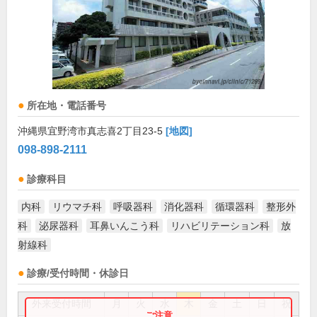
所在地・電話番号
沖縄県宜野湾市真志喜2丁目23-5
[地図]
098-898-2111
診療科目
内科
リウマチ科
呼吸器科
消化器科
循環器科
整形外
科
泌尿器科
耳鼻いんこう科
リハビリテーション科
放
射線科
診療/受付時間・休診日
外来受付時間
月
火
水
木
金
土
日
祝