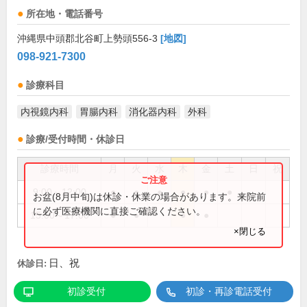
所在地・電話番号
沖縄県中頭郡北谷町上勢頭556-3
[地図]
098-921-7300
診療科目
内視鏡内科
胃腸内科
消化器内科
外科
診療/受付時間・休診日
診療時間
月
火
水
木
金
土
日
祝
9:00～12:00
●
●
●
●
●
●
お盆(8月中旬)は休診・休業の場合があります。来院前
に必ず医療機関に直接ご確認ください。
15:00～17:00
●
●
●
●
×閉じる
日、祝
休診日:
初診受付
初診・再診電話受付