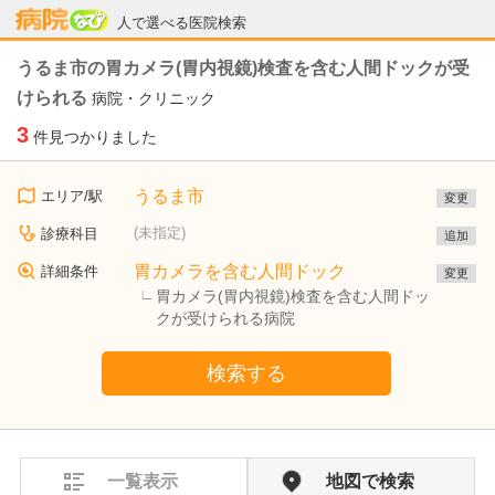
病院なび
人で選べる医院検索
うるま市の胃カメラ(胃内視鏡)検査を含む人間ドックが受
けられる
病院・クリニック
3
件見つかりました
うるま市
エリア/駅
変更
(未指定)
診療科目
追加
胃カメラを含む人間ドック
詳細条件
変更
胃カメラ(胃内視鏡)検査を含む人間ドッ
クが受けられる病院
検索する
一覧表示
地図で検索