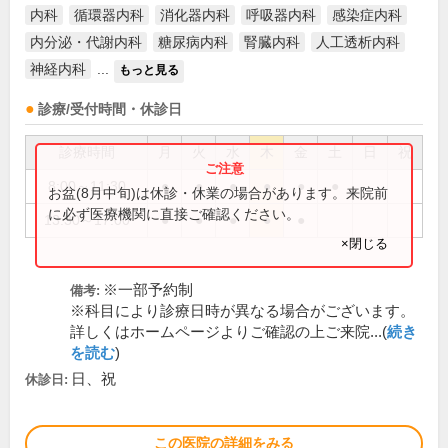
内科
循環器内科
消化器内科
呼吸器内科
感染症内科
内分泌・代謝内科
糖尿病内科
腎臓内科
人工透析内科
神経内科
...
もっと見る
診療/受付時間・休診日
診療時間
月
火
水
木
金
土
日
祝
8:00～11:30
●
●
●
●
●
●
お盆(8月中旬)は休診・休業の場合があります。来院前
に必ず医療機関に直接ご確認ください。
13:30～17:00
●
●
●
●
●
×閉じる
※一部予約制
備考:
※科目により診療日時が異なる場合がございます。
詳しくはホームページよりご確認の上ご来院...(
続き
を読む
)
日、祝
休診日:
この医院の詳細をみる