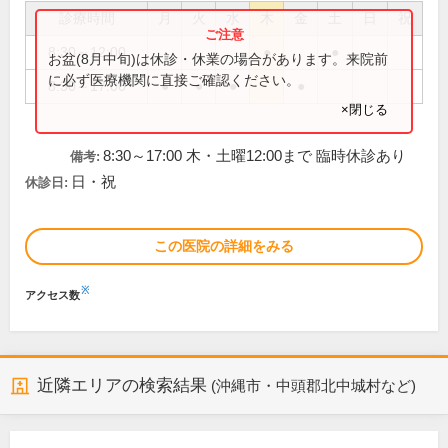
診療時間
月
火
水
木
金
土
日
祝
8:30～12:00
●
●
お盆(8月中旬)は休診・休業の場合があります。来院前
に必ず医療機関に直接ご確認ください。
8:30～17:00
●
●
●
●
×閉じる
8:30～17:00 木・土曜12:00まで 臨時休診あり
備考:
日・祝
休診日:
この医院の詳細をみる
※
アクセス数
近隣エリアの検索結果
(沖縄市・中頭郡北中城村など)