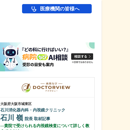
医療機関の皆様へ
医師(ドクター)の
大阪府大阪市城東区
大阪府大阪市西区
石川消化器内科・内視鏡クリニック
ありずみ消化器
石川 嶺
有住 忠晃
院長
取材記事
貴院で受けられる内視鏡検査について詳しく教
貴院がある場所