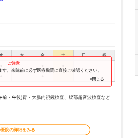
水
木
金
土
日
祝
●
●
●
ります。来院前に必ず医療機関に直接ご確認ください。
●
●
×閉じる
曜日 午前・午後)胃・大腸内視鏡検査、腹部超音波検査など
の医院の詳細をみる