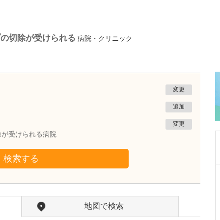
プの切除が受けられる
病院・クリニック
変更
追加
変更
除が受けられる病院
検索する
福岡県福岡市中央区
福岡天神内視鏡クリニック 消化器福岡博多院
秋山 祖久
院長
取材記事
地図で検索
今後の展望について教えてください。