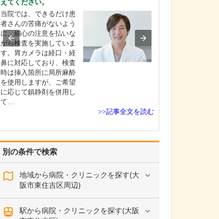
えてください。
うですね。この
い。
当院では、できるだけ患
自分の健康につ
者さんの苦痛がないよう
しがちな若い世
に、細心の注意を払いな
ちにも、がんな
がら検査を実施していま
のリスクがある
す。胃カメラは経口・経
って、積極的に
鼻に対応しており、検査
内視鏡検査を受
時は挿入箇所に局所麻酔
だきいという想
を使用しますが、ご希望
この場所を選び
に応じて鎮静剤を併用し
若いときは元気
て…
>>記事全文を読む
検…
別の条件で検索
地域から病院・クリニックを探す(大
阪市東住吉区周辺)
駅から病院・クリニックを探す(大阪