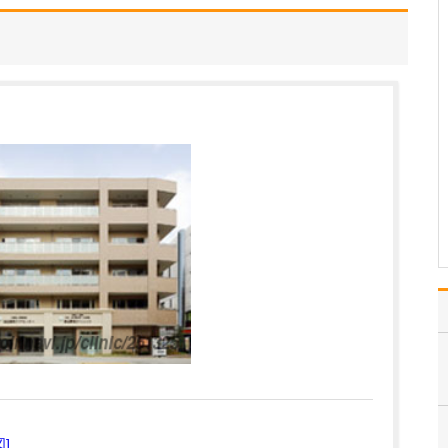
まず九州でナンバーワン
の内視鏡件数を誇るクリ
ニックになりたいという
目標があるので、今はそ
れに向けて多くの患者さ
んの診療を行っていきた
いと考えています。それ
と同時に、内視鏡検査数
を増やすことで食道・
胃・…
>>記事全文を読む
図]