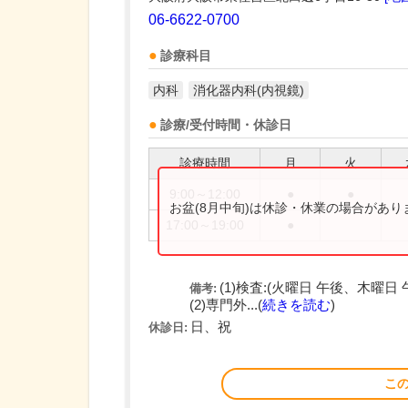
06-6622-0700
診療科目
内科
消化器内科(内視鏡)
診療/受付時間・休診日
診療時間
月
火
9:00～12:00
●
●
お盆(8月中旬)は休診・休業の場合があ
17:00～19:00
●
(1)検査:(火曜日 午後、木
備考:
(2)専門外...(
続きを読む
)
日、祝
休診日:
こ