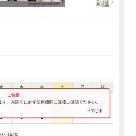
水
木
金
土
日
祝
●
●
●
●
ります。来院前に必ず医療機関に直接ご確認ください。
●
×閉じる
●
●
●
0～16:00