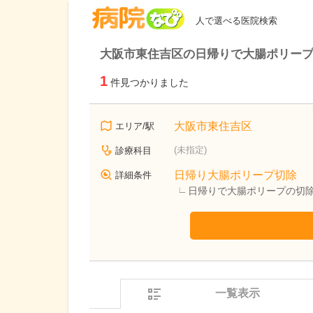
病院なび
人で選べる医院検索
大阪市東住吉区の日帰りで大腸ポリー
1
件見つかりました
大阪市東住吉区
エリア/駅
(未指定)
診療科目
日帰り大腸ポリープ切除
詳細条件
日帰りで大腸ポリープの切
一覧表示