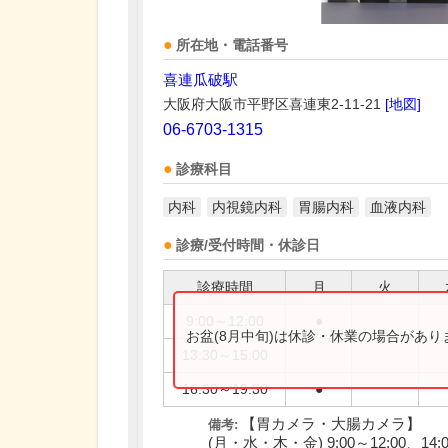
所在地・電話番号
喜連瓜破駅
大阪府大阪市平野区喜連東2-11-21
[地図]
06-6703-1315
診療科目
内科
内視鏡内科
胃腸内科
血液内科
診療/受付時間・休診日
診療時間
月
火
9:00～12:00
●
お盆(8月中旬)は休診・休業の場合があ
13:30～15:00
16:30～19:30
●
【胃カメラ・大腸カメラ】
備考:
(月・水・木・金) 9:00～12:00、14:0