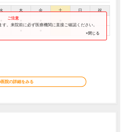
水
木
金
土
日
祝
●
●
●
●
ります。来院前に必ず医療機関に直接ご確認ください。
●
●
×閉じる
の医院の詳細をみる