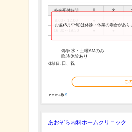
外来受付時間
月
火
9:00～12:00
●
●
お盆(8月中旬)は休診・休業の場合があ
16:30～19:30
●
●
水・土曜AMのみ
備考:
臨時休診あり
日、祝
休診日:
こ
※
アクセス数
あおぞら内科ホームクリニック