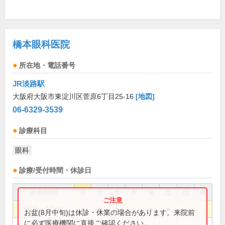
橋本眼科医院
所在地・電話番号
JR淡路駅
大阪府大阪市東淀川区菅原6丁目25-16
[地図]
06-6329-3539
診療科目
眼科
診療/受付時間・休診日
診療時間
月
火
水
木
金
土
日
祝
9:00～12:00
●
●
●
●
●
お盆(8月中旬)は休診・休業の場合があります。来院前
に必ず医療機関に直接ご確認ください。