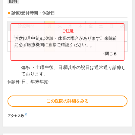
眼科
診療/受付時間・休診日
診療時間
月
火
水
木
金
土
日
祝
10:30～13:30
●
●
●
●
●
●
お盆(8月中旬)は休診・休業の場合があります。来院前
に必ず医療機関に直接ご確認ください。
15:00～19:00
●
●
●
●
●
×閉じる
・土曜午後、日曜以外の祝日は通常通り診療し
備考:
ております。
日、年末年始
休診日:
この医院の詳細をみる
※
アクセス数