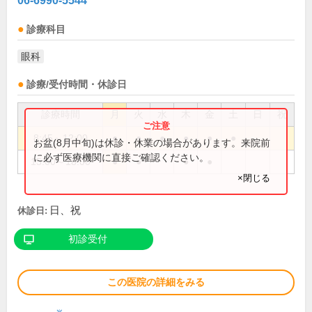
06-6990-5544
診療科目
眼科
診療/受付時間・休診日
診療時間
月
火
水
木
金
土
日
祝
8:45～12:00
●
●
●
●
●
●
お盆(8月中旬)は休診・休業の場合があります。来院前
に必ず医療機関に直接ご確認ください。
15:00～18:00
●
●
●
●
×閉じる
日、祝
休診日:
初診受付
この医院の詳細をみる