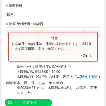
診療科目
眼科
診療/受付時間・休診日
診療時間
月
火
水
木
金
土
日
祝
9:00～12:00
●
お盆(8月中旬)は休診・休業の場合があります。来院前
に必ず医療機関に直接ご確認ください。
9:30～13:00
●
●
●
●
×閉じる
15:00～18:30
●
●
●
●
受付は診療終了の30分前まで
備考:
土曜日の診療は9:00～12:00
木曜日の午後は予約の検査・処置を行...(
続きを読む
)
水、日、祝、お盆、年末年始
休診日:
※2023年9月から、木曜日の休診を、水曜日に変更
しました。
初診受付