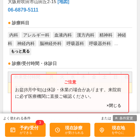
大阪府吹田市山田丘2-15
[地図]
06-6879-5111
診療科目
内科
アレルギー科
血液内科
漢方内科
精神科
神経
科
神経内科
脳神経外科
呼吸器科
呼吸器外科
...
もっと見る
診療/受付時間・休診日
外来受付時間
月
火
水
木
金
土
日
祝
8:30～11:00
●
●
●
●
●
お盆(8月中旬)は休診・休業の場合があります。来院前
に必ず医療機関に直接ご確認ください。
×閉じる
条件変更
8:30～11:00 原則紹介制(予約は医療機関を通し
備考:
3
てのみ対応可) 科により異なる 臨時休診あり
予約/受付
現在診療
現在地
土、日、祝
休診日: