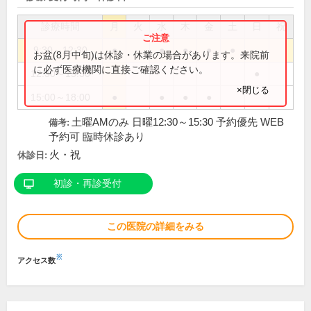
診療時間
月
火
水
木
金
土
日
祝
9:30～12:30
●
●
●
●
●
お盆(8月中旬)は休診・休業の場合があります。来院前
に必ず医療機関に直接ご確認ください。
12:30～15:30
●
×閉じる
15:00～18:00
●
●
●
●
土曜AMのみ 日曜12:30～15:30 予約優先 WEB
備考:
予約可 臨時休診あり
火・祝
休診日:
初診・再診受付
この医院の詳細をみる
※
アクセス数