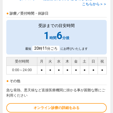
こちらから＞＞
診療／受付時間・休診日
受診までの目安時間
1
6
時間
分後
20
11
時
分ごろ
最短
にお呼びいたします
受付時間
月
火
水
木
金
土
日
祝
0:00～24:00
●
●
●
●
●
●
●
●
その他
急な発熱、悪天候など直接医療機関に掛かる事が困難な際にご
利用ください
オンライン診療の詳細をみる