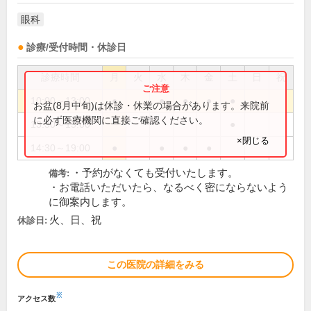
眼科
診療/受付時間・休診日
診療時間
月
火
水
木
金
土
日
祝
10:00～13:00
●
●
●
●
●
お盆(8月中旬)は休診・休業の場合があります。来院前
に必ず医療機関に直接ご確認ください。
13:30～15:00
●
×閉じる
14:30～19:00
●
●
●
●
・予約がなくても受付いたします。
備考:
・お電話いただいたら、なるべく密にならないよう
に御案内します。
火、日、祝
休診日:
この医院の詳細をみる
※
アクセス数