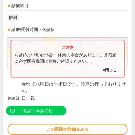
診療科目
眼科
診療/受付時間・休診日
診療時間
月
火
水
木
金
土
日
祝
9:00～12:00
●
●
●
●
●
お盆(8月中旬)は休診・休業の場合があります。来院前
に必ず医療機関に直接ご確認ください。
14:30～17:30
●
●
●
●
×閉じる
※水曜日は手術日です。診療は行っておりませ
備考:
ん。
日、祝
休診日:
初診・再診受付
この医院の詳細をみる