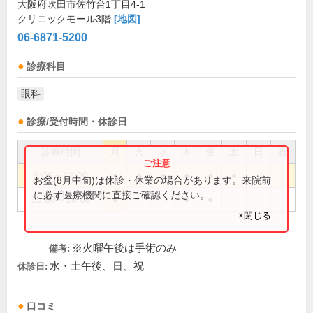
大阪府吹田市佐竹台1丁目4-1
クリニックモール3階
[地図]
06-6871-5200
診療科目
眼科
診療/受付時間・休診日
診療時間
月
火
水
木
金
土
日
祝
9:00～12:00
●
●
●
●
●
●
お盆(8月中旬)は休診・休業の場合があります。来院前
に必ず医療機関に直接ご確認ください。
15:00～18:00
●
●
●
×閉じる
※火曜午後は手術のみ
備考:
水・土午後、日、祝
休診日:
口コミ