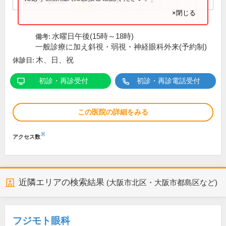
15:30～18:30
●
●
●
×閉じる
水曜日午後(15時～18時)
備考:
一般診療に加え斜視・弱視・神経眼科外来(予約制)
木、日、祝
休診日:
初診・再診受付
初診・再診電話受付
この医院の詳細をみる
※
アクセス数
近隣エリアの検索結果
(大阪市北区・大阪市都島区など)
フジモト眼科