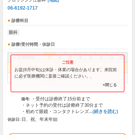
クロッシング江坂4F
[地図]
06-6192-1717
診療科目
眼科
診療/受付時間・休診日
診療時間
月
火
水
木
金
土
日
祝
9:30～13:00
●
●
●
●
●
●
お盆(8月中旬)は休診・休業の場合があります。来院前
に必ず医療機関に直接ご確認ください。
16:00～19:00
●
●
●
●
×閉じる
・受付は診療終了15分前まで
備考:
・ネット予約の受付は診療終了30分まで
・初めて眼鏡・コンタクトレンズ...(
続きを読む
)
日、祝、年末年始
休診日: