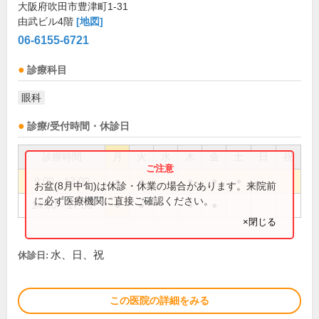
大阪府吹田市豊津町1-31
由武ビル4階
[地図]
06-6155-6721
診療科目
眼科
診療/受付時間・休診日
診療時間
月
火
水
木
金
土
日
祝
9:00～13:00
●
●
●
●
●
お盆(8月中旬)は休診・休業の場合があります。来院前
に必ず医療機関に直接ご確認ください。
14:00～17:00
●
●
●
●
×閉じる
水、日、祝
休診日:
この医院の詳細をみる