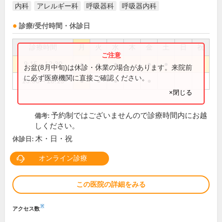
内科
アレルギー科
呼吸器科
呼吸器内科
診療/受付時間・休診日
診療時間
月
火
水
木
金
土
日
祝
9:15～12:30
●
●
●
●
●
お盆(8月中旬)は休診・休業の場合があります。来院前
に必ず医療機関に直接ご確認ください。
15:00～18:15
●
●
●
●
×閉じる
予約制ではございませんので診療時間内にお越
備考:
しください。
木・日・祝
休診日:
オンライン診療
この医院の詳細をみる
※
アクセス数