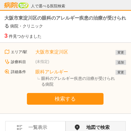
病院なび
人で選べる医院検索
大阪市東淀川区の眼科のアレルギー疾患の治療が受けられ
る
病院・クリニック
3
件見つかりました
大阪市東淀川区
エリア/駅
変更
(未指定)
診療科目
追加
眼科アレルギー
詳細条件
変更
眼科のアレルギー疾患の治療が受けられ
る病院
検索する
一覧表示
地図で検索