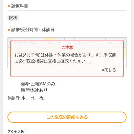
診療科目
眼科
診療/受付時間・休診日
外来受付時間
月
火
水
木
金
土
日
祝
9:30～12:00
●
●
●
●
●
お盆(8月中旬)は休診・休業の場合があります。来院前
に必ず医療機関に直接ご確認ください。
15:30～18:00
●
●
●
●
×閉じる
土曜AMのみ
備考:
臨時休診あり
水、日、祝
休診日:
この医院の詳細をみる
※
アクセス数