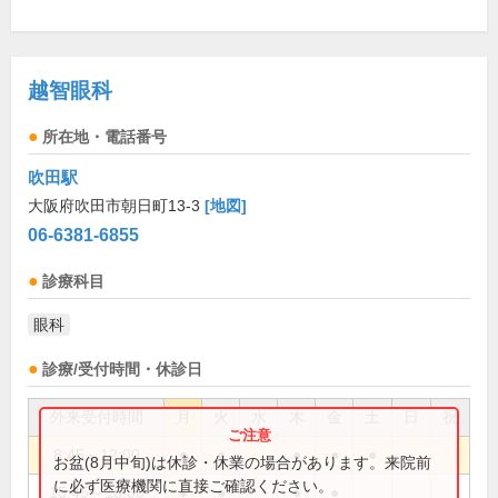
越智眼科
所在地・電話番号
吹田駅
大阪府吹田市朝日町13-3
[地図]
06-6381-6855
診療科目
眼科
診療/受付時間・休診日
外来受付時間
月
火
水
木
金
土
日
祝
8:45～12:00
●
●
●
●
●
お盆(8月中旬)は休診・休業の場合があります。来院前
に必ず医療機関に直接ご確認ください。
15:45～18:30
●
●
●
●