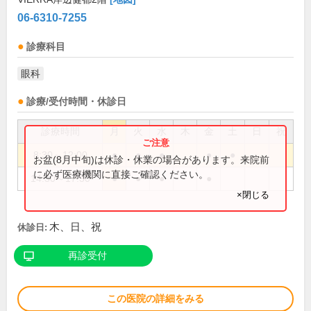
06-6310-7255
診療科目
眼科
診療/受付時間・休診日
診療時間
月
火
水
木
金
土
日
祝
8:30～12:00
●
●
●
●
●
お盆(8月中旬)は休診・休業の場合があります。来院前
に必ず医療機関に直接ご確認ください。
14:30～17:30
●
●
●
●
×閉じる
木、日、祝
休診日:
再診受付
この医院の詳細をみる