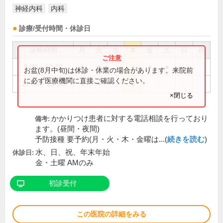
神経内科
内科
診療/受付時間・休診日
診療時間
月
火
水
木
金
土
日
祝
9:00～12:30
●
●
●
●
●
お盆(8月中旬)は休診・休業の場合があります。来院前
に必ず医療機関に直接ご確認ください。
17:00～19:00
●
●
●
×閉じる
かかりつけ患者に対する電話相談を行っており
備考:
ます。(昼間・夜間)
予防接種 要予約(月・火・木・金曜は...(
続きを読む
)
水、日、祝、年末年始
休診日:
金・土曜 AMのみ
初診受付
この医院の詳細をみる