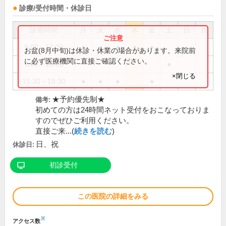
診療/受付時間・休診日
診療時間
月
火
水
木
金
土
日
祝
9:00～12:30
●
●
●
●
●
お盆(8月中旬)は休診・休業の場合があります。来院前
に必ず医療機関に直接ご確認ください。
9:00～13:30
●
×閉じる
15:30～18:30
●
●
●
●
★予約優先制★
備考:
初めての方は24時間ネット受付をおこなっておりま
すのでぜひご利用ください。
直接ご来...(
続きを読む
)
日、祝
休診日:
初診受付
この医院の詳細をみる
※
アクセス数