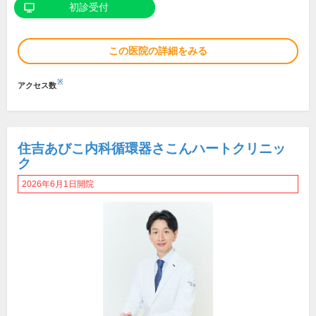
初診受付
この医院の詳細をみる
※
アクセス数
住吉あびこ内科循環器さこんハートクリニッ
ク
2026年6月1日開院