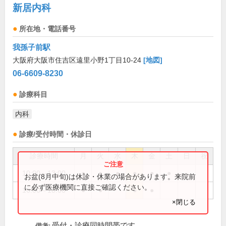
新居内科
所在地・電話番号
我孫子前駅
大阪府大阪市住吉区遠里小野1丁目10-24
[地図]
06-6609-8230
診療科目
内科
診療/受付時間・休診日
診療時間
月
火
水
木
金
土
日
祝
10:00～13:00
●
●
●
●
●
●
お盆(8月中旬)は休診・休業の場合があります。来院前
に必ず医療機関に直接ご確認ください。
16:00～18:00
●
●
●
●
×閉じる
受付・診療同時間帯です。
備考: