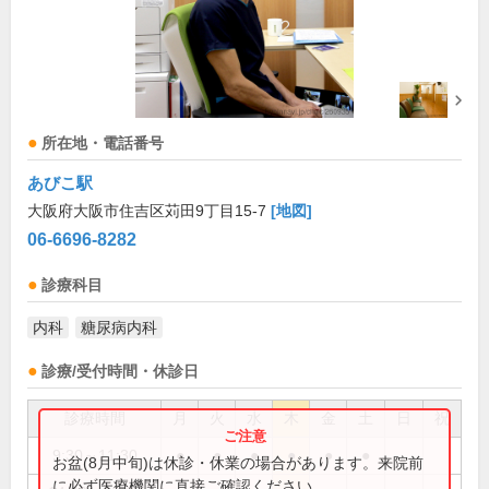
所在地・電話番号
あびこ駅
大阪府大阪市住吉区苅田9丁目15-7
[地図]
06-6696-8282
診療科目
内科
糖尿病内科
診療/受付時間・休診日
診療時間
月
火
水
木
金
土
日
祝
9:30～11:30
●
●
●
●
●
●
お盆(8月中旬)は休診・休業の場合があります。来院前
に必ず医療機関に直接ご確認ください。