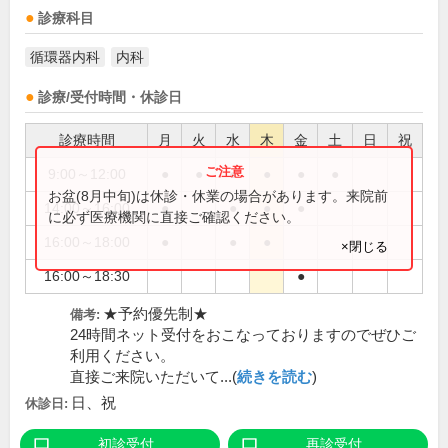
診療科目
循環器内科
内科
診療/受付時間・休診日
診療時間
月
火
水
木
金
土
日
祝
9:00～12:00
●
●
●
●
●
●
お盆(8月中旬)は休診・休業の場合があります。来院前
14:00～16:00
●
●
●
●
に必ず医療機関に直接ご確認ください。
16:00～18:00
●
●
●
×閉じる
16:00～18:30
●
★予約優先制★
備考:
24時間ネット受付をおこなっておりますのでぜひご
利用ください。
直接ご来院いただいて...(
続きを読む
)
日、祝
休診日:
初診受付
再診受付