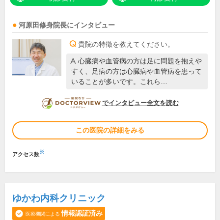
河原田修身
院長
にインタビュー
貴院の特徴を教えてください。
心臓病や血管病の方は足に問題を抱えや
すく、足病の方は心臓病や血管病を患って
いることが多いです。これら…
DOCTORVIEW
でインタビュー全文を読む
この医院の詳細をみる
※
アクセス数
ゆかわ内科クリニック
情報認証済み
医療機関による