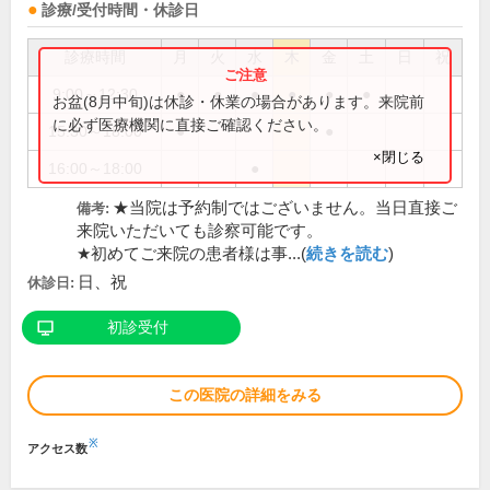
診療/受付時間・休診日
診療時間
月
火
水
木
金
土
日
祝
9:00～12:30
●
●
●
●
●
●
お盆(8月中旬)は休診・休業の場合があります。来院前
に必ず医療機関に直接ご確認ください。
15:30～18:00
●
●
×閉じる
16:00～18:00
●
★当院は予約制ではございません。当日直接ご
備考:
来院いただいても診察可能です。
★初めてご来院の患者様は事...(
続きを読む
)
日、祝
休診日:
初診受付
この医院の詳細をみる
※
アクセス数