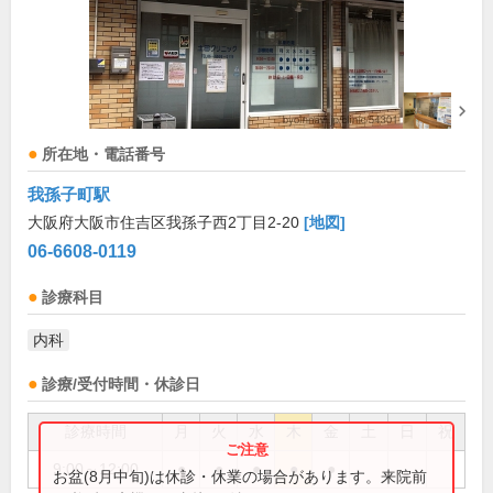
所在地・電話番号
我孫子町駅
大阪府大阪市住吉区我孫子西2丁目2-20
[地図]
06-6608-0119
診療科目
内科
診療/受付時間・休診日
診療時間
月
火
水
木
金
土
日
祝
9:00～12:00
●
●
●
●
●
お盆(8月中旬)は休診・休業の場合があります。来院前