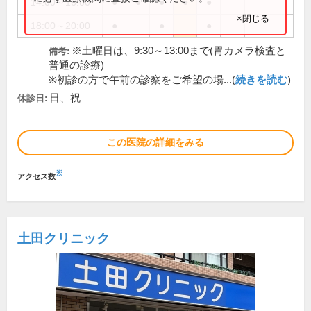
14:00～16:00
●
●
●
●
●
×閉じる
18:00～20:00
●
●
●
※土曜日は、9:30～13:00まで(胃カメラ検査と
備考:
普通の診療)
※初診の方で午前の診察をご希望の場...(
続きを読む
)
日、祝
休診日:
この医院の詳細をみる
※
アクセス数
土田クリニック