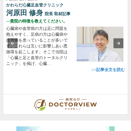
かわらだ心臓足血管クリニック
河原田 修身
院長
取材記事
貴院の特徴を教えてください。
心臓病や血管病の方は足に問題を
抱えやすく、足病の方は心臓病や
血管病を患っていることが多いで
す。これらは互いに影響しあい悪
循環を起こします。そこで当院は
「心臓と足と血管のトータルクリ
ニック」を掲げ、心臓…
>>記事全文を読む