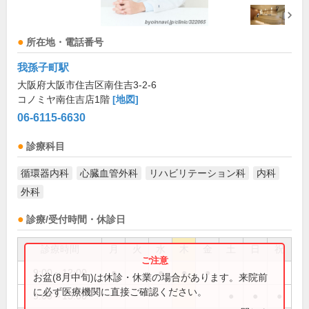
所在地・電話番号
我孫子町駅
大阪府大阪市住吉区南住吉3-2-6
コノミヤ南住吉店1階
[地図]
06-6115-6630
診療科目
循環器内科
心臓血管外科
リハビリテーション科
内科
外科
診療/受付時間・休診日
診療時間
月
火
水
木
金
土
日
祝
9:00～12:00
●
●
●
●
お盆(8月中旬)は休診・休業の場合があります。来院前
に必ず医療機関に直接ご確認ください。
9:00～13:00
●
●
●