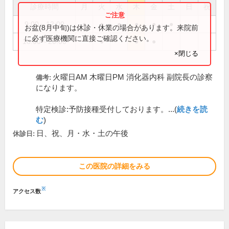
診療時間
月
火
水
木
金
土
日
祝
9:00～12:00
●
●
●
●
●
●
お盆(8月中旬)は休診・休業の場合があります。来院前
に必ず医療機関に直接ご確認ください。
18:00～20:00
●
●
●
×閉じる
火曜日AM 木曜日PM 消化器内科 副院長の診察
備考:
になります。
特定検診:予防接種受付しております。...(
続きを読
む
)
日、祝、月・水・土の午後
休診日:
この医院の詳細をみる
※
アクセス数