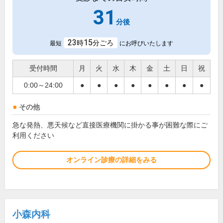
31
分後
23
15
時
分ごろ
最短
にお呼びいたします
受付時間
月
火
水
木
金
土
日
祝
0:00～24:00
●
●
●
●
●
●
●
●
その他
急な発熱、悪天候など直接医療機関に掛かる事が困難な際にご
利用ください
オンライン診療の詳細をみる
小森内科