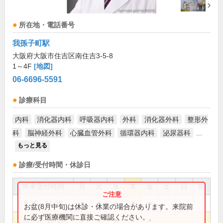
所在地・電話番号
我孫子町駅
大阪府大阪市住吉区南住吉3-5-8
1～4F
[地図]
06-6696-5591
診療科目
内科
消化器内科
呼吸器内科
外科
消化器外科
整形外
科
脳神経外科
心臓血管外科
循環器内科
泌尿器科
...
もっと見る
診療/受付時間・休診日
外来受付時間
月
火
水
木
金
土
日
祝
8:30～11:30
●
●
●
●
●
お盆(8月中旬)は休診・休業の場合があります。来院前
に必ず医療機関に直接ご確認ください。
12:30～16:30
●
●
●
●
●