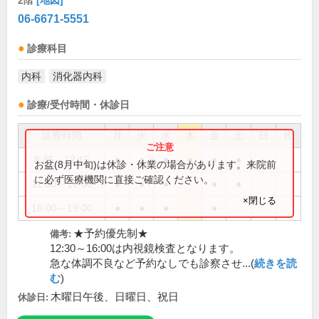
2階
[地図]
06-6671-5551
診療科目
内科
消化器内科
診療/受付時間・休診日
診療時間
月
火
水
木
金
土
日
祝
8:45～12:15
●
●
●
●
●
●
お盆(8月中旬)は休診・休業の場合があります。来院前
に必ず医療機関に直接ご確認ください。
12:30～16:00
●
●
●
●
●
×閉じる
16:00～19:00
●
●
●
●
★予約優先制★
備考:
12:30～16:00は内視鏡検査となります。
急な体調不良など予約なしでも診察させ...(
続きを読
む
)
木曜日午後、日曜日、祝日
休診日: