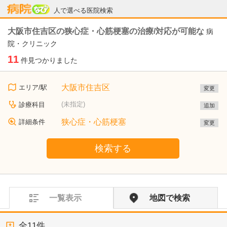
病院なび
人で選べる医院検索
大阪市住吉区の狭心症・心筋梗塞の治療/対応が可能な
病
院・クリニック
11
件見つかりました
大阪市住吉区
エリア/駅
変更
(未指定)
診療科目
追加
狭心症・心筋梗塞
詳細条件
変更
検索する
一覧表示
地図で検索
全
11
件