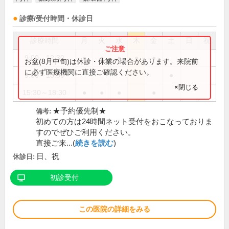
診療/受付時間・休診日
診療時間
月
火
水
木
金
土
日
祝
9:00～12:30
●
●
●
●
●
お盆(8月中旬)は休診・休業の場合があります。来院前
に必ず医療機関に直接ご確認ください。
9:00～13:30
●
×閉じる
15:30～18:30
●
●
●
●
★予約優先制★
備考:
初めての方は24時間ネット受付をおこなっておりま
すのでぜひご利用ください。
直接ご来...(
続きを読む
)
日、祝
休診日:
初診受付
この医院の詳細をみる