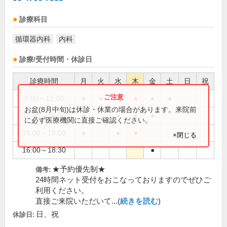
診療科目
循環器内科
内科
診療/受付時間・休診日
診療時間
月
火
水
木
金
土
日
祝
9:00～12:00
●
●
●
●
●
●
お盆(8月中旬)は休診・休業の場合があります。来院前
14:00～16:00
●
●
●
●
に必ず医療機関に直接ご確認ください。
16:00～18:00
●
●
●
×閉じる
16:00～18:30
●
★予約優先制★
備考:
24時間ネット受付をおこなっておりますのでぜひご
利用ください。
直接ご来院いただいて...(
続きを読む
)
日、祝
休診日: