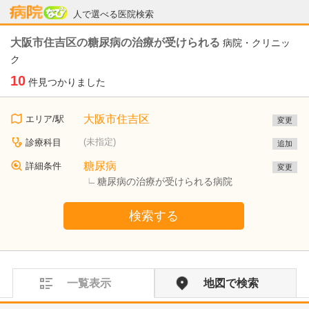
病院なび
人で選べる医院検索
大阪市住吉区の糖尿病の治療が受けられる
病院・クリニッ
ク
10
件見つかりました
大阪市住吉区
エリア/駅
変更
(未指定)
診療科目
追加
糖尿病
詳細条件
変更
糖尿病の治療が受けられる病院
検索する
一覧表示
地図で検索