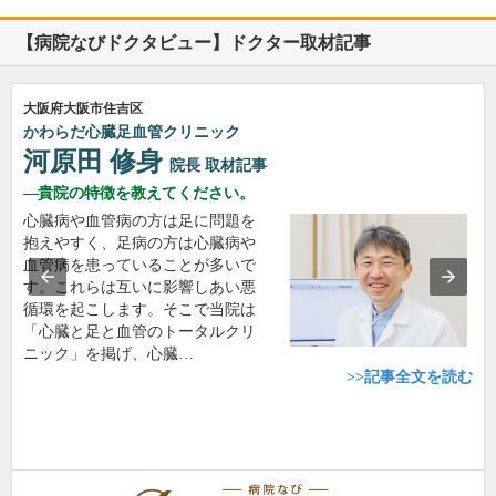
【病院なびドクタビュー】ドクター取材記事
大阪府大阪市住吉区
かわらだ心臓足血管クリニック
河原田 修身
院長
取材記事
貴院の特徴を教えてください。
心臓病や血管病の方は足に問題を
抱えやすく、足病の方は心臓病や
血管病を患っていることが多いで
す。これらは互いに影響しあい悪
循環を起こします。そこで当院は
「心臓と足と血管のトータルクリ
ニック」を掲げ、心臓…
>>記事全文を読む