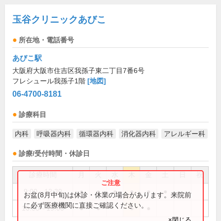
玉谷クリニックあびこ
所在地・電話番号
あびこ駅
大阪府大阪市住吉区我孫子東二丁目7番6号
フレシュール我孫子1階
[地図]
06-4700-8181
診療科目
内科
呼吸器内科
循環器内科
消化器内科
アレルギー科
診療/受付時間・休診日
診療時間
月
火
水
木
金
土
日
祝
9:00～12:30
●
●
●
●
●
●
お盆(8月中旬)は休診・休業の場合があります。来院前
に必ず医療機関に直接ご確認ください。
16:00～19:00
●
●
●
●
×閉じる