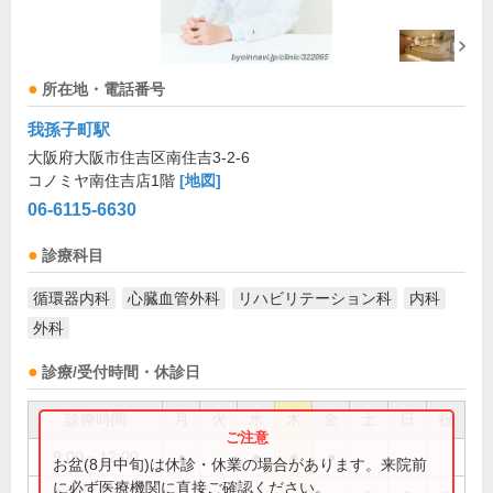
所在地・電話番号
我孫子町駅
大阪府大阪市住吉区南住吉3-2-6
コノミヤ南住吉店1階
[地図]
06-6115-6630
診療科目
循環器内科
心臓血管外科
リハビリテーション科
内科
外科
診療/受付時間・休診日
診療時間
月
火
水
木
金
土
日
祝
9:00～12:00
●
●
●
●
お盆(8月中旬)は休診・休業の場合があります。来院前
に必ず医療機関に直接ご確認ください。