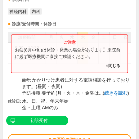
神経内科
内科
診療/受付時間・休診日
診療時間
月
火
水
木
金
土
日
祝
9:00～12:30
●
●
●
●
●
お盆(8月中旬)は休診・休業の場合があります。来院前
に必ず医療機関に直接ご確認ください。
17:00～19:00
●
●
●
×閉じる
かかりつけ患者に対する電話相談を行っており
備考:
ます。(昼間・夜間)
予防接種 要予約(月・火・木・金曜は...(
続きを読む
)
水、日、祝、年末年始
休診日:
金・土曜 AMのみ
初診受付