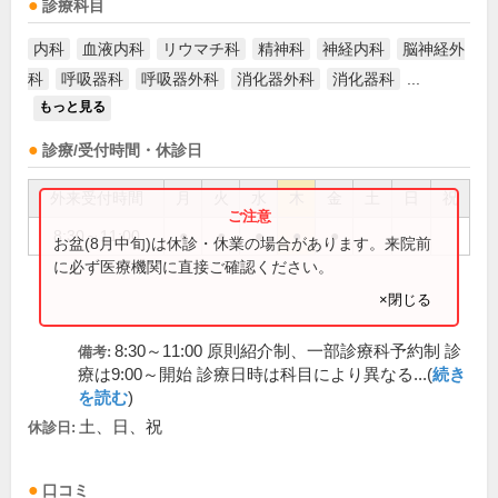
診療科目
内科
血液内科
リウマチ科
精神科
神経内科
脳神経外
科
呼吸器科
呼吸器外科
消化器外科
消化器科
...
もっと見る
診療/受付時間・休診日
外来受付時間
月
火
水
木
金
土
日
祝
8:30～11:00
●
●
●
●
●
お盆(8月中旬)は休診・休業の場合があります。来院前
に必ず医療機関に直接ご確認ください。
×閉じる
8:30～11:00 原則紹介制、一部診療科予約制 診
備考:
療は9:00～開始 診療日時は科目により異なる...(
続き
を読む
)
土、日、祝
休診日:
口コミ