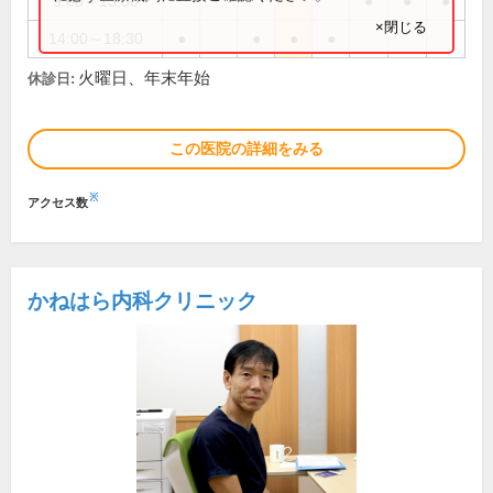
9:00～13:00
●
●
●
×閉じる
14:00～18:30
●
●
●
●
火曜日、年末年始
休診日:
この医院の詳細をみる
※
アクセス数
かねはら内科クリニック