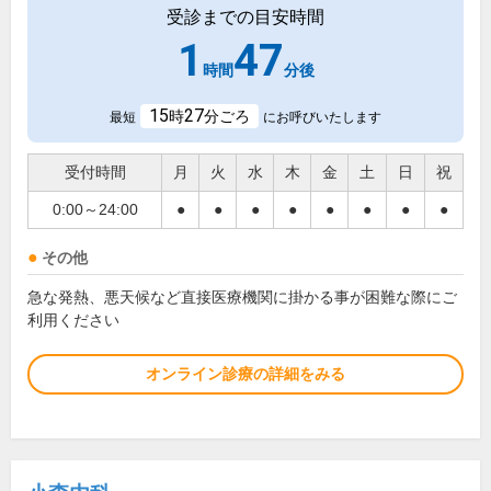
受診までの目安時間
1
47
時間
分後
15
27
時
分ごろ
最短
にお呼びいたします
受付時間
月
火
水
木
金
土
日
祝
0:00～24:00
●
●
●
●
●
●
●
●
その他
急な発熱、悪天候など直接医療機関に掛かる事が困難な際にご
利用ください
オンライン診療の詳細をみる