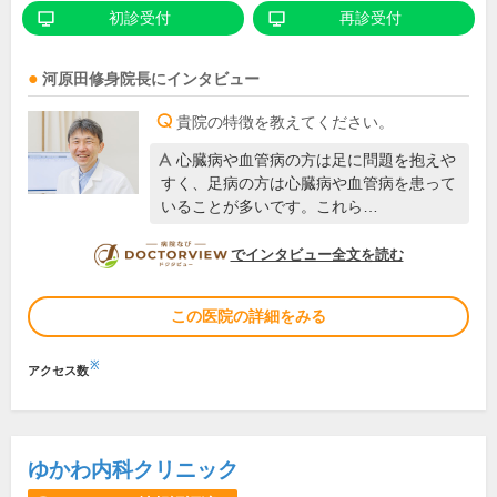
初診受付
再診受付
河原田修身
院長
にインタビュー
貴院の特徴を教えてください。
心臓病や血管病の方は足に問題を抱えや
すく、足病の方は心臓病や血管病を患って
いることが多いです。これら…
DOCTORVIEW
でインタビュー全文を読む
この医院の詳細をみる
※
アクセス数
ゆかわ内科クリニック