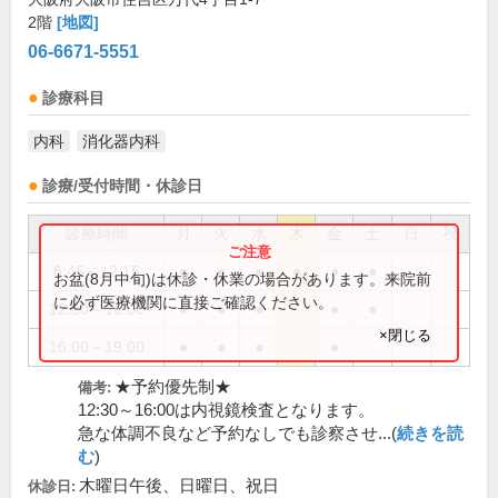
2階
[地図]
06-6671-5551
診療科目
内科
消化器内科
診療/受付時間・休診日
診療時間
月
火
水
木
金
土
日
祝
8:45～12:15
●
●
●
●
●
●
お盆(8月中旬)は休診・休業の場合があります。来院前
に必ず医療機関に直接ご確認ください。
12:30～16:00
●
●
●
●
●
×閉じる
16:00～19:00
●
●
●
●
★予約優先制★
備考:
12:30～16:00は内視鏡検査となります。
急な体調不良など予約なしでも診察させ...(
続きを読
む
)
木曜日午後、日曜日、祝日
休診日: