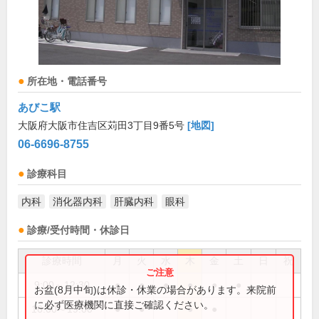
所在地・電話番号
あびこ駅
大阪府大阪市住吉区苅田3丁目9番5号
[地図]
06-6696-8755
診療科目
内科
消化器内科
肝臓内科
眼科
診療/受付時間・休診日
診療時間
月
火
水
木
金
土
日
祝
9:00～12:30
●
●
●
●
●
●
お盆(8月中旬)は休診・休業の場合があります。来院前
に必ず医療機関に直接ご確認ください。
16:00～19:00
●
●
●
●