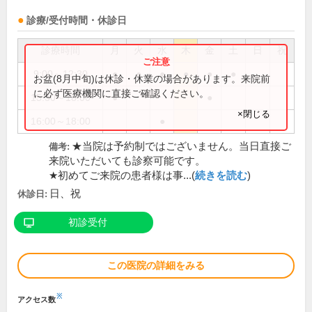
診療/受付時間・休診日
診療時間
月
火
水
木
金
土
日
祝
9:00～12:30
●
●
●
●
●
●
お盆(8月中旬)は休診・休業の場合があります。来院前
に必ず医療機関に直接ご確認ください。
15:30～18:00
●
●
×閉じる
16:00～18:00
●
★当院は予約制ではございません。当日直接ご
備考:
来院いただいても診察可能です。
★初めてご来院の患者様は事...(
続きを読む
)
日、祝
休診日:
初診受付
この医院の詳細をみる
※
アクセス数