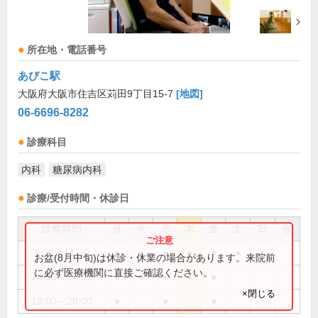
所在地・電話番号
あびこ駅
大阪府大阪市住吉区苅田9丁目15-7
[地図]
06-6696-8282
診療科目
内科
糖尿病内科
診療/受付時間・休診日
診療時間
月
火
水
木
金
土
日
祝
9:30～11:30
●
●
●
●
●
●
お盆(8月中旬)は休診・休業の場合があります。来院前
に必ず医療機関に直接ご確認ください。
14:00～16:00
●
●
●
●
●
×閉じる
18:00～20:00
●
●
●