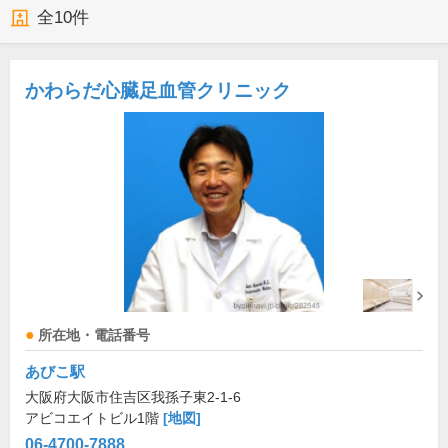
全
10
件
かわらだ心臓足血管クリニック
所在地・電話番号
あびこ駅
大阪府大阪市住吉区我孫子東2-1-6
アビコエイトビル1階
[地図]
06-4700-7888