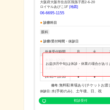
大阪府大阪市住吉区我孫子西2-6-20
ロイヤルあびこ1F
[地図]
06-6695-1155
診療科目
眼科
診療/受付時間・休診日
外来受付時間
月
火
8:30～12:00
お盆(8月中旬)は休診・休業の場合があ
8:45～12:00
●
●
14:45～18:00
●
●
無料駐車場あり(チケットお渡
備考:
水(手術のみ)、土午後、日、祝
休診日:
初診受付