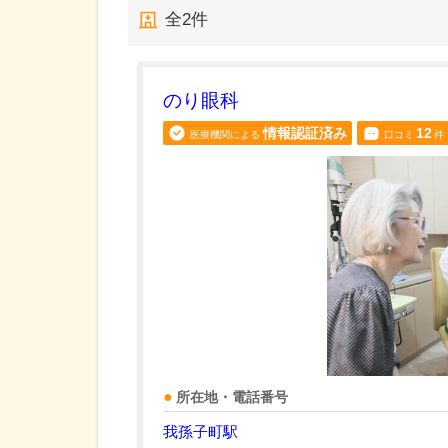
全
2
件
のり眼科
情報認証済み
12
医療機関による
口コミ
件
所在地・電話番号
我孫子町駅