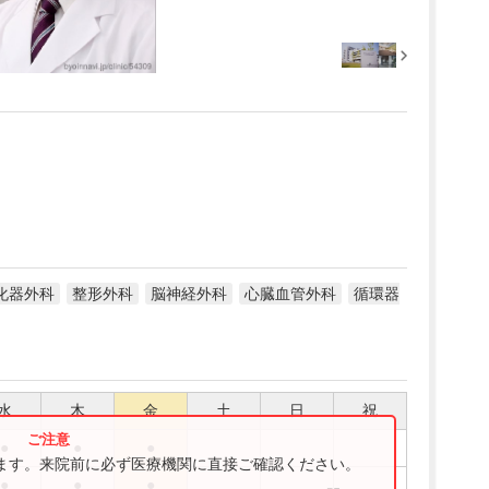
化器外科
整形外科
脳神経外科
心臓血管外科
循環器
水
木
金
土
日
祝
●
●
●
ります。来院前に必ず医療機関に直接ご確認ください。
●
●
●