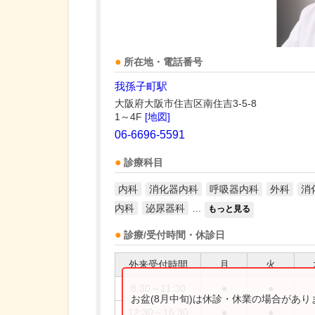
所在地・電話番号
我孫子町駅
大阪府大阪市住吉区南住吉3-5-8
1～4F
[地図]
06-6696-5591
診療科目
内科
消化器内科
呼吸器内科
外科
消
内科
泌尿器科
...
もっと見る
診療/受付時間・休診日
外来受付時間
月
火
8:30～11:30
●
●
お盆(8月中旬)は休診・休業の場合があ
12:30～16:30
●
●