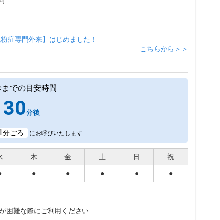
可
花粉症専門外来】はじめました！
こちらから＞＞
診までの目安時間
30
分後
1
分ごろ
にお呼びいたします
水
木
金
土
日
祝
●
●
●
●
●
●
が困難な際にご利用ください