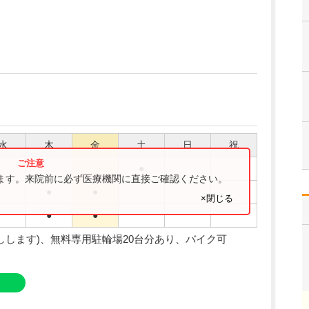
水
木
金
土
日
祝
●
ります。来院前に必ず医療機関に直接ご確認ください。
●
●
×閉じる
●
●
しします)、無料専用駐輪場20台分あり、バイク可