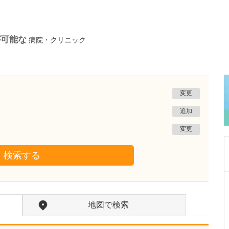
が可能な
病院・クリニック
変更
追加
変更
検索する
大阪府大阪市住吉区
つねとう痛みのクリニック
地図で検索
恒遠 剛示
院長
取材記事
今後の展望をお聞かせいただけますか?