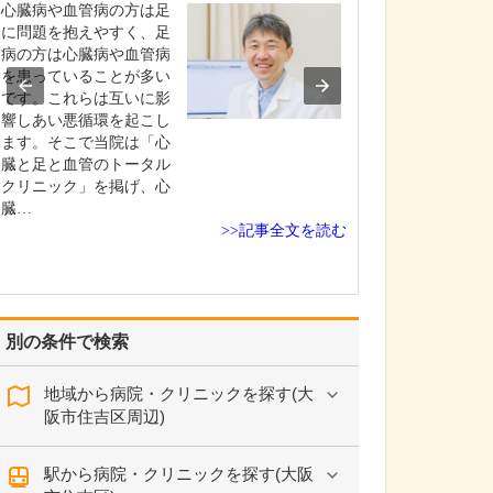
れた理由を教え
心臓病や血管病の方は足
医師を志したの
に問題を抱えやすく、足
生の頃でした。
病の方は心臓病や血管病
療関係者が多か
を患っていることが多い
もあり、ごく自
です。これらは互いに影
来は医者になり
響しあい悪循環を起こし
思うようになっ
ます。そこで当院は「心
す。その夢を実
臓と足と血管のトータル
めに兵庫医科大
クリニック」を掲げ、心
へ進学し、卒業
臓…
>>記事全文を読む
医科…
別の条件で検索
地域から病院・クリニックを探す(大
阪市住吉区周辺)
駅から病院・クリニックを探す(大阪