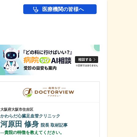
医療機関の皆様へ
医師(ドクター)の
大阪府大阪市住吉区
大阪府大阪市住吉区
かわらだ心臓足血管クリニック
むらやま大腸肛
河原田 修身
村山 浩之
院長
取材記事
貴院の特徴を教えてください。
先生が医師を志