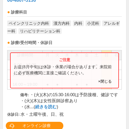
06-4807-5130
診療科目
ペインクリニック内科
漢方内科
内科
小児科
アレルギ
ー科
リハビリテーション科
診療/受付時間・休診日
診療時間
月
火
水
木
金
土
日
祝
9:00～12:30
●
●
●
●
●
●
お盆(8月中旬)は休診・休業の場合があります。来院前
に必ず医療機関に直接ご確認ください。
15:30～16:00
●
●
×閉じる
16:00～19:00
●
●
●
●
・(火)(木)の15:30-16:00は予防接種、健診です
備考:
・(火)(木)は女性医師診察あり
・(水...(
続きを読む
)
水・土曜午後、日、祝
休診日:
オンライン診療