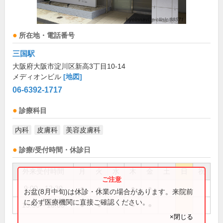
所在地・電話番号
三国駅
大阪府大阪市淀川区新高3丁目10-14
メディオンビル
[地図]
06-6392-1717
診療科目
内科
皮膚科
美容皮膚科
診療/受付時間・休診日
外来受付時間
月
火
水
木
金
土
日
祝
9:00～12:30
●
●
●
●
お盆(8月中旬)は休診・休業の場合があります。来院前
に必ず医療機関に直接ご確認ください。
15:30～18:00
●
●
●
●
×閉じる