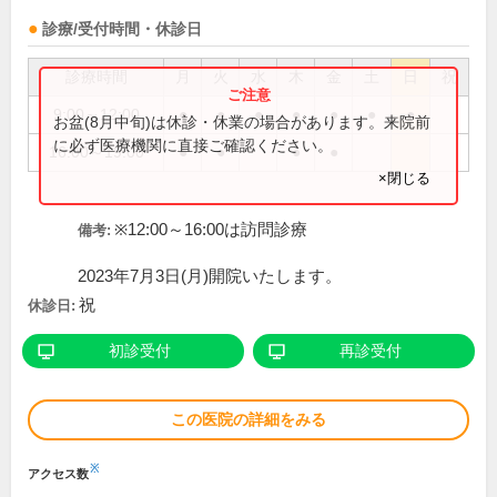
診療/受付時間・休診日
診療時間
月
火
水
木
金
土
日
祝
9:00～12:00
●
●
●
●
●
●
●
お盆(8月中旬)は休診・休業の場合があります。来院前
に必ず医療機関に直接ご確認ください。
16:00～19:00
●
●
●
●
×閉じる
※12:00～16:00は訪問診療
備考:
2023年7月3日(月)開院いたします。
祝
休診日:
初診受付
再診受付
この医院の詳細をみる
※
アクセス数