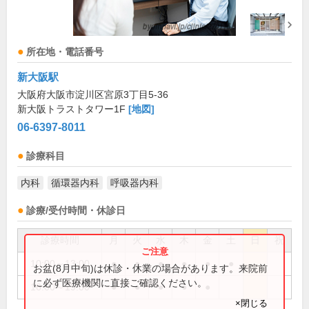
所在地・電話番号
新大阪駅
大阪府大阪市淀川区宮原3丁目5-36
新大阪トラストタワー1F
[地図]
06-6397-8011
診療科目
内科
循環器内科
呼吸器内科
診療/受付時間・休診日
診療時間
月
火
水
木
金
土
日
祝
10:00～13:00
●
●
●
●
●
●
お盆(8月中旬)は休診・休業の場合があります。来院前
に必ず医療機関に直接ご確認ください。
16:00～19:00
●
●
●
●
●
×閉じる