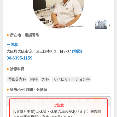
所在地・電話番号
三国駅
大阪府大阪市淀川区三国本町3丁目9-37
[地図]
06-6395-1159
診療科目
呼吸器内科
内科
外科
リハビリテーション科
診療/受付時間・休診日
診療時間
月
火
水
木
金
土
日
祝
9:00～12:30
●
●
●
●
●
●
お盆(8月中旬)は休診・休業の場合があります。来院前
に必ず医療機関に直接ご確認ください。