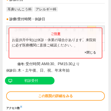
耳鼻いんこう科
アレルギー科
診療/受付時間・休診日
診療時間
月
火
水
木
金
土
日
祝
9:00～12:00
●
●
●
●
●
●
お盆(8月中旬)は休診・休業の場合があります。来院前
に必ず医療機関に直接ご確認ください。
16:00～19:00
●
●
●
●
×閉じる
受付時間 AM8:30、PM15:30より
備考:
木・土午後、日、祝、年末年始
休診日:
初診受付
この医院の詳細をみる
※
アクセス数