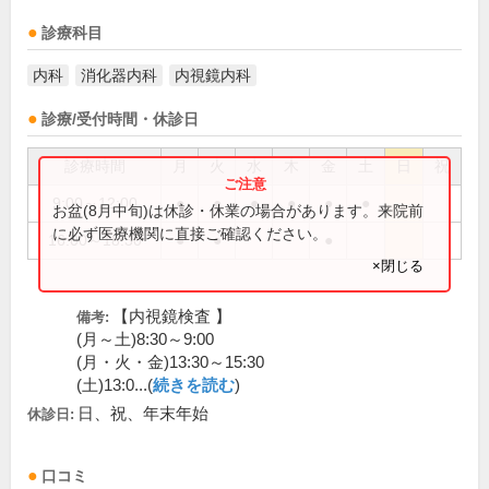
診療科目
内科
消化器内科
内視鏡内科
診療/受付時間・休診日
診療時間
月
火
水
木
金
土
日
祝
9:00～12:00
●
●
●
●
●
●
お盆(8月中旬)は休診・休業の場合があります。来院前
に必ず医療機関に直接ご確認ください。
16:00～18:30
●
●
●
×閉じる
【内視鏡検査 】
備考:
(月～土)8:30～9:00
(月・火・金)13:30～15:30
(土)13:0...(
続きを読む
)
日、祝、年末年始
休診日:
口コミ