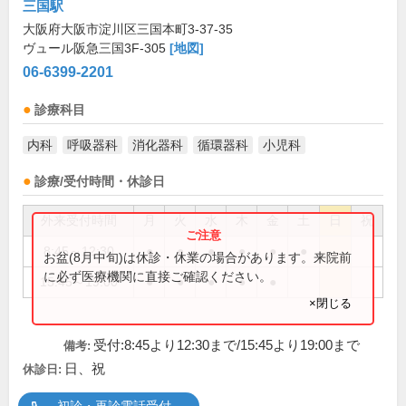
三国駅
大阪府大阪市淀川区三国本町3-37-35
ヴュール阪急三国3F-305
[地図]
06-6399-2201
診療科目
内科
呼吸器科
消化器科
循環器科
小児科
診療/受付時間・休診日
外来受付時間
月
火
水
木
金
土
日
祝
8:45～12:30
●
●
●
●
●
●
お盆(8月中旬)は休診・休業の場合があります。来院前
に必ず医療機関に直接ご確認ください。
15:45～19:00
●
●
●
●
●
×閉じる
受付:8:45より12:30まで/15:45より19:00まで
備考:
日、祝
休診日: