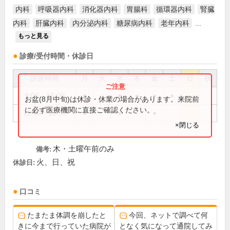
内科
呼吸器内科
消化器内科
胃腸科
循環器内科
腎臓
内科
肝臓内科
内分泌内科
糖尿病内科
老年内科
...
もっと見る
診療/受付時間・休診日
診療時間
月
火
水
木
金
土
日
祝
9:00～13:00
●
●
●
●
●
お盆(8月中旬)は休診・休業の場合があります。来院前
に必ず医療機関に直接ご確認ください。
16:30～18:30
●
●
●
×閉じる
木・土曜午前のみ
備考:
火、日、祝
休診日:
口コミ
たまたま体調を崩したと
今回、ネットで調べて何
きに今まで行っていた病院が
となく気になって通院してみ