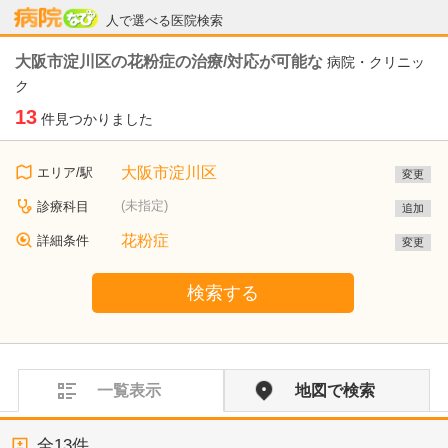
病院なび
人で選べる医院検索
大阪市淀川区の花粉症の治療/対応が可能な
病院・クリニッ
ク
13
件見つかりました
大阪市淀川区
エリア/駅
変更
(未指定)
診療科目
追加
花粉症
詳細条件
変更
検索する
一覧表示
地図で検索
全
13
件