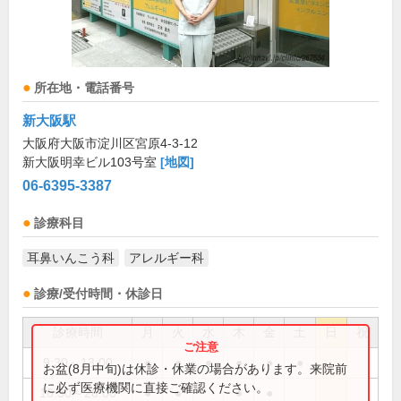
所在地・電話番号
新大阪駅
大阪府大阪市淀川区宮原4-3-12
新大阪明幸ビル103号室
[地図]
06-6395-3387
診療科目
耳鼻いんこう科
アレルギー科
診療/受付時間・休診日
診療時間
月
火
水
木
金
土
日
祝
9:30～13:00
●
●
●
●
●
●
お盆(8月中旬)は休診・休業の場合があります。来院前
に必ず医療機関に直接ご確認ください。
16:30～20:00
●
●
●
●