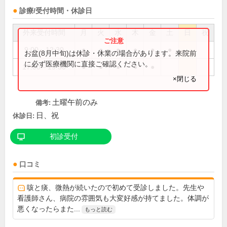
診療/受付時間・休診日
外来受付時間
月
火
水
木
金
土
日
祝
9:00～12:30
●
●
●
●
●
●
お盆(8月中旬)は休診・休業の場合があります。来院前
に必ず医療機関に直接ご確認ください。
17:00～19:30
●
●
●
●
●
×閉じる
土曜午前のみ
備考:
日、祝
休診日:
初診受付
口コミ
咳と痰、微熱が続いたので初めて受診しました。先生や
看護師さん、病院の雰囲気も大変好感が持てました。体調が
悪くなったらまた...
もっと読む