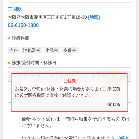
三国駅
大阪府大阪市淀川区三国本町2丁目18-30
[地図]
06-6150-1880
診療科目
内科
消化器科
小児科
皮膚科
診療/受付時間・休診日
外来受付時間
月
火
水
木
金
土
日
祝
9:00～11:45
●
●
●
●
●
●
お盆(8月中旬)は休診・休業の場合があります。来院前
に必ず医療機関に直接ご確認ください。
16:00～18:45
●
●
●
●
×閉じる
ネット受付は、時間や順番を予約するものでは
備考:
ございません。
ワクチン類の予約はお電話して頂きますよう...(
続き