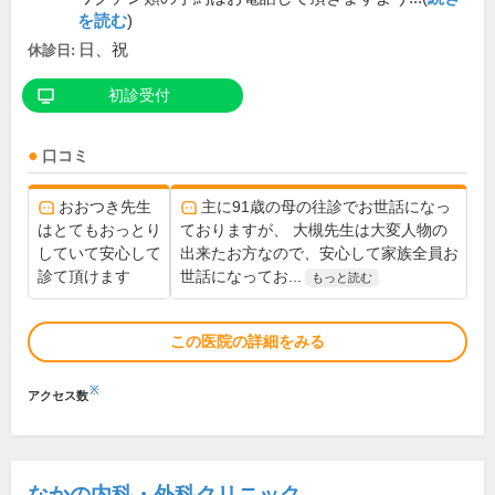
を読む
)
日、祝
休診日:
初診受付
口コミ
おおつき先生
主に91歳の母の往診でお世話になっ
はとてもおっとり
ておりますが、 大槻先生は大変人物の
していて安心して
出来たお方なので、安心して家族全員お
診て頂けます
世話になってお...
もっと読む
この医院の詳細をみる
※
アクセス数
なかの内科・外科クリニック