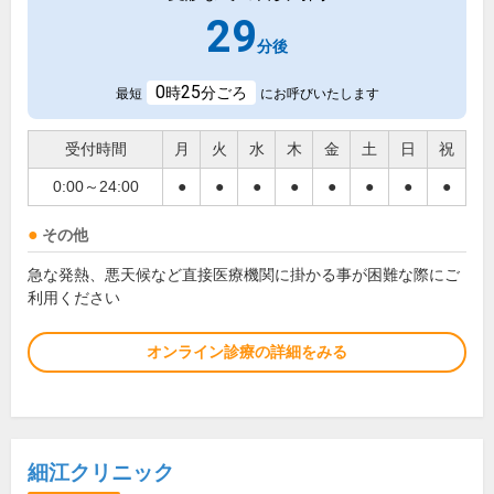
29
分後
0
25
時
分ごろ
最短
にお呼びいたします
受付時間
月
火
水
木
金
土
日
祝
0:00～24:00
●
●
●
●
●
●
●
●
その他
急な発熱、悪天候など直接医療機関に掛かる事が困難な際にご
利用ください
オンライン診療の詳細をみる
細江クリニック