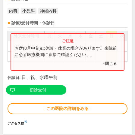
内科
小児科
神経内科
診療/受付時間・休診日
外来受付時間
月
火
水
木
金
土
日
祝
9:00～11:30
●
●
●
●
●
お盆(8月中旬)は休診・休業の場合があります。来院前
に必ず医療機関に直接ご確認ください。
18:00～19:30
●
●
●
●
●
×閉じる
日、祝、水曜午前
休診日:
初診受付
この医院の詳細をみる
※
アクセス数