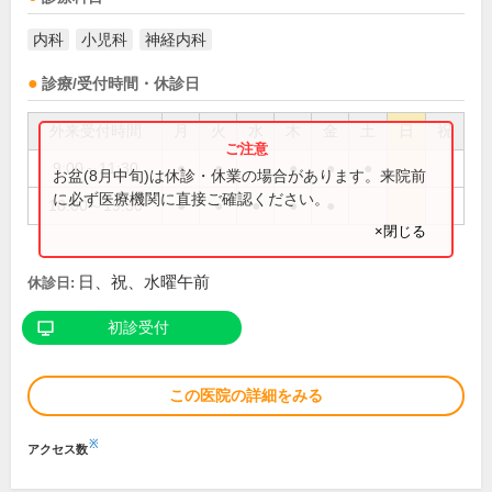
内科
小児科
神経内科
診療/受付時間・休診日
外来受付時間
月
火
水
木
金
土
日
祝
9:00～11:30
●
●
●
●
●
お盆(8月中旬)は休診・休業の場合があります。来院前
に必ず医療機関に直接ご確認ください。
18:00～19:30
●
●
●
●
●
×閉じる
日、祝、水曜午前
休診日:
初診受付
この医院の詳細をみる
※
アクセス数