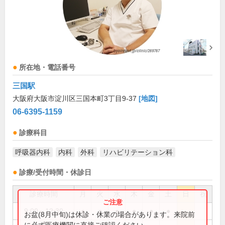
所在地・電話番号
三国駅
大阪府大阪市淀川区三国本町3丁目9-37
[地図]
06-6395-1159
診療科目
呼吸器内科
内科
外科
リハビリテーション科
診療/受付時間・休診日
診療時間
月
火
水
木
金
土
日
祝
9:00～12:30
●
●
●
●
●
●
お盆(8月中旬)は休診・休業の場合があります。来院前
に必ず医療機関に直接ご確認ください。