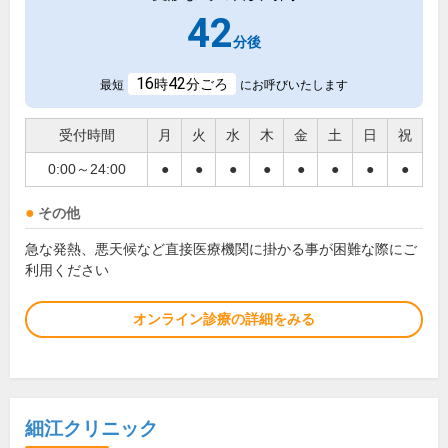
42
分後
16
42
時
分ごろ
最短
にお呼びいたします
受付時間
月
火
水
木
金
土
日
祝
0:00～24:00
●
●
●
●
●
●
●
●
その他
急な発熱、悪天候など直接医療機関に掛かる事が困難な際にご
利用ください
オンライン診療の詳細をみる
細江クリニック