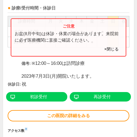
診療/受付時間・休診日
診療時間
月
火
水
木
金
土
日
祝
9:00～12:00
●
●
●
●
●
●
●
お盆(8月中旬)は休診・休業の場合があります。来院前
に必ず医療機関に直接ご確認ください。
16:00～19:00
●
●
●
●
×閉じる
※12:00～16:00は訪問診療
備考:
2023年7月3日(月)開院いたします。
祝
休診日:
初診受付
再診受付
この医院の詳細をみる
※
アクセス数