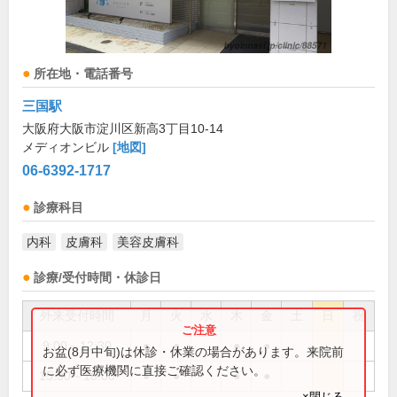
所在地・電話番号
三国駅
大阪府大阪市淀川区新高3丁目10-14
メディオンビル
[地図]
06-6392-1717
診療科目
内科
皮膚科
美容皮膚科
診療/受付時間・休診日
外来受付時間
月
火
水
木
金
土
日
祝
9:00～12:30
●
●
●
●
お盆(8月中旬)は休診・休業の場合があります。来院前
に必ず医療機関に直接ご確認ください。
15:30～18:00
●
●
●
●
×閉じる