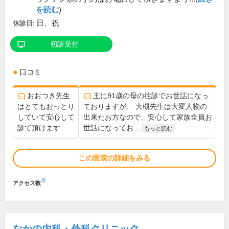
を読む
)
日、祝
休診日:
初診受付
口コミ
おおつき先生
主に91歳の母の往診でお世話になっ
はとてもおっとり
ておりますが、 大槻先生は大変人物の
していて安心して
出来たお方なので、安心して家族全員お
診て頂けます
世話になってお...
もっと読む
この医院の詳細をみる
※
アクセス数
なかの内科・外科クリニック