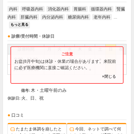
内科
呼吸器内科
消化器内科
胃腸科
循環器内科
腎臓
内科
肝臓内科
内分泌内科
糖尿病内科
老年内科
...
もっと見る
診療/受付時間・休診日
診療時間
月
火
水
木
金
土
日
祝
9:00～13:00
●
●
●
●
●
お盆(8月中旬)は休診・休業の場合があります。来院前
に必ず医療機関に直接ご確認ください。
16:30～18:30
●
●
●
×閉じる
木・土曜午前のみ
備考:
火、日、祝
休診日:
口コミ
たまたま体調を崩したと
今回、ネットで調べて何