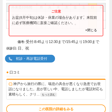
外来受付時間
月
火
水
木
金
土
日
祝
8:45～12:30
●
●
●
●
●
●
お盆(8月中旬)は休診・休業の場合があります。来院前
に必ず医療機関に直接ご確認ください。
15:45～19:00
●
●
●
●
●
×閉じる
受付:8:45より12:30まで/15:45より19:00まで
備考:
日、祝
休診日:
初診・再診電話受付
口コミ
神戸から旅行の際に、喘息の具合が悪くなり急患でお世
話になりました。息が苦しい中、電話しましたが電話対応も
素晴らしく、クリ...
もっと読む
この医院の詳細をみる