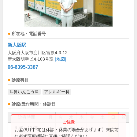
所在地・電話番号
新大阪駅
大阪府大阪市淀川区宮原4-3-12
新大阪明幸ビル103号室
[地図]
06-6395-3387
診療科目
耳鼻いんこう科
アレルギー科
診療/受付時間・休診日
診療時間
月
火
水
木
金
土
日
祝
9:30～13:00
●
●
●
●
●
●
お盆(8月中旬)は休診・休業の場合があります。来院前
に必ず医療機関に直接ご確認ください。