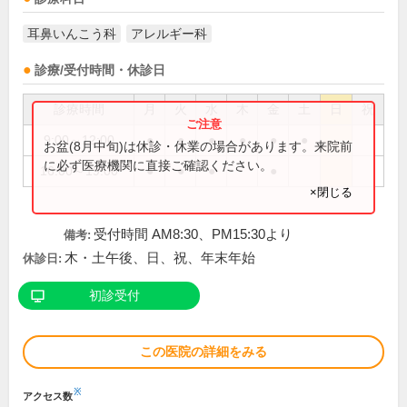
耳鼻いんこう科
アレルギー科
診療/受付時間・休診日
診療時間
月
火
水
木
金
土
日
祝
9:00～12:00
●
●
●
●
●
●
お盆(8月中旬)は休診・休業の場合があります。来院前
に必ず医療機関に直接ご確認ください。
16:00～19:00
●
●
●
●
×閉じる
受付時間 AM8:30、PM15:30より
備考:
木・土午後、日、祝、年末年始
休診日:
初診受付
この医院の詳細をみる
※
アクセス数