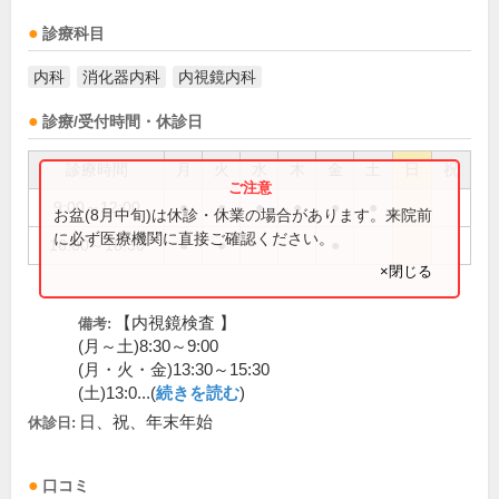
診療科目
内科
消化器内科
内視鏡内科
診療/受付時間・休診日
診療時間
月
火
水
木
金
土
日
祝
9:00～12:00
●
●
●
●
●
●
お盆(8月中旬)は休診・休業の場合があります。来院前
に必ず医療機関に直接ご確認ください。
16:00～18:30
●
●
●
×閉じる
【内視鏡検査 】
備考:
(月～土)8:30～9:00
(月・火・金)13:30～15:30
(土)13:0...(
続きを読む
)
日、祝、年末年始
休診日:
口コミ