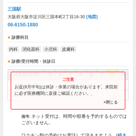
三国駅
大阪府大阪市淀川区三国本町2丁目18-30
[地図]
06-6150-1880
診療科目
内科
消化器科
小児科
皮膚科
診療/受付時間・休診日
外来受付時間
月
火
水
木
金
土
日
祝
9:00～11:45
●
●
●
●
●
●
お盆(8月中旬)は休診・休業の場合があります。来院前
に必ず医療機関に直接ご確認ください。
16:00～18:45
●
●
●
●
×閉じる
ネット受付は、時間や順番を予約するものでは
備考:
ございません。
ワクチン類の予約はお電話して頂きますよう...(
続き