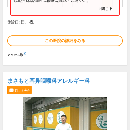
16:00～19:00
●
●
●
●
×閉じる
日、祝
休診日:
この医院の詳細をみる
※
アクセス数
まさもと耳鼻咽喉科アレルギー科
4
口コミ
件