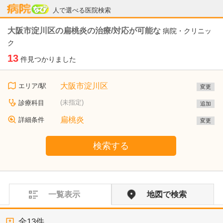
病院なび
人で選べる医院検索
大阪市淀川区の扁桃炎の治療/対応が可能な
病院・クリニッ
ク
13
件見つかりました
大阪市淀川区
エリア/駅
変更
(未指定)
診療科目
追加
扁桃炎
詳細条件
変更
検索する
一覧表示
地図で検索
全
13
件