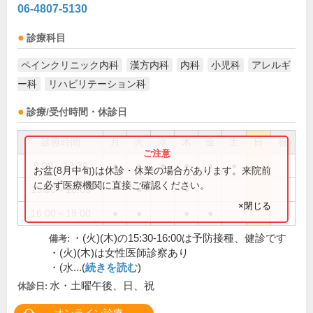
06-4807-5130
診療科目
ペインクリニック内科
漢方内科
内科
小児科
アレルギ
ー科
リハビリテーション科
診療/受付時間・休診日
診療時間
月
火
水
木
金
土
日
祝
9:00～12:30
●
●
●
●
●
●
お盆(8月中旬)は休診・休業の場合があります。来院前
に必ず医療機関に直接ご確認ください。
15:30～16:00
●
●
×閉じる
16:00～19:00
●
●
●
●
・(火)(木)の15:30-16:00は予防接種、健診です
備考:
・(火)(木)は女性医師診察あり
・(水...(
続きを読む
)
水・土曜午後、日、祝
休診日: