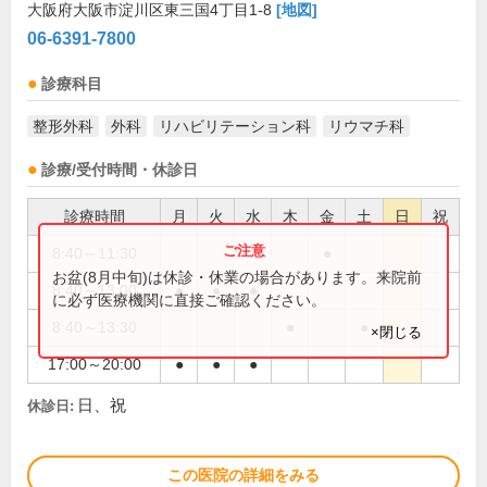
大阪府大阪市淀川区東三国4丁目1-8
[地図]
06-6391-7800
診療科目
整形外科
外科
リハビリテーション科
リウマチ科
診療/受付時間・休診日
診療時間
月
火
水
木
金
土
日
祝
8:40～11:30
●
お盆(8月中旬)は休診・休業の場合があります。来院前
8:40～13:00
●
●
●
に必ず医療機関に直接ご確認ください。
8:40～13:30
●
●
×閉じる
17:00～20:00
●
●
●
日、祝
休診日:
この医院の詳細をみる