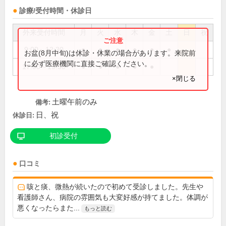
診療/受付時間・休診日
外来受付時間
月
火
水
木
金
土
日
祝
9:00～12:30
●
●
●
●
●
●
お盆(8月中旬)は休診・休業の場合があります。来院前
に必ず医療機関に直接ご確認ください。
17:00～19:30
●
●
●
●
●
×閉じる
土曜午前のみ
備考:
日、祝
休診日:
初診受付
口コミ
咳と痰、微熱が続いたので初めて受診しました。先生や
看護師さん、病院の雰囲気も大変好感が持てました。体調が
悪くなったらまた...
もっと読む