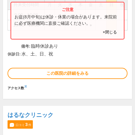
外来受付時間
月
火
水
木
金
土
日
祝
9:00～12:30
●
●
●
●
お盆(8月中旬)は休診・休業の場合があります。来院前
に必ず医療機関に直接ご確認ください。
15:30～18:00
●
●
●
●
×閉じる
臨時休診あり
備考:
水、土、日、祝
休診日:
この医院の詳細をみる
※
アクセス数
はるなクリニック
3
口コミ
件