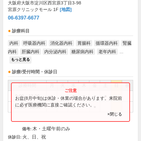
大阪府大阪市淀川区西宮原3丁目3-98
宮原クリニックモール 1F
[地図]
06-6397-6677
診療科目
内科
呼吸器内科
消化器内科
胃腸科
循環器内科
腎臓
内科
肝臓内科
内分泌内科
糖尿病内科
老年内科
...
もっと見る
診療/受付時間・休診日
診療時間
月
火
水
木
金
土
日
祝
9:00～13:00
●
●
●
●
●
お盆(8月中旬)は休診・休業の場合があります。来院前
に必ず医療機関に直接ご確認ください。
16:30～18:30
●
●
●
×閉じる
木・土曜午前のみ
備考:
火、日、祝
休診日: