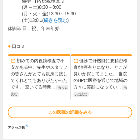
【内視鏡検査 】
備考:
(月～土)8:30～9:00
(月・火・金)13:30～15:30
(土)13:0...(
続きを読む
)
日、祝、年末年始
休診日:
口コミ
初めての内視鏡検査で不
健診で肝機能に要精密検
安がある中、先生やスタッフ
査/治療有りになり、どこが
の皆さんがとても親身に接し
良いか探してました。 当院
てくれとてもありがたかった
のHPに医療を通じて地域の
です。 空いてる時間...
方々に笑顔になってい...
もっと
も
読む
っと読む
この医院の詳細をみる
※
アクセス数