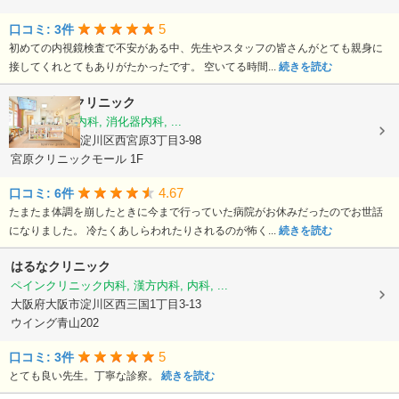
5
口コミ: 3件
初めての内視鏡検査で不安がある中、先生やスタッフの皆さんがとても親身に
接してくれとてもありがたかったです。 空いてる時間...
続きを読む
ひさこ内科クリニック
内科, 呼吸器内科, 消化器内科, ...
大阪府大阪市淀川区西宮原3丁目3-98
宮原クリニックモール 1F
4.67
口コミ: 6件
たまたま体調を崩したときに今まで行っていた病院がお休みだったのでお世話
になりました。 冷たくあしらわれたりされるのが怖く...
続きを読む
はるなクリニック
ペインクリニック内科, 漢方内科, 内科, ...
大阪府大阪市淀川区西三国1丁目3-13
ウイング青山202
5
口コミ: 3件
とても良い先生。丁寧な診察。
続きを読む