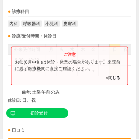
診療科目
内科
呼吸器科
小児科
皮膚科
診療/受付時間・休診日
外来受付時間
月
火
水
木
金
土
日
祝
9:00～12:30
●
●
●
●
●
●
お盆(8月中旬)は休診・休業の場合があります。来院前
に必ず医療機関に直接ご確認ください。
17:00～19:30
●
●
●
●
●
×閉じる
土曜午前のみ
備考:
日、祝
休診日:
初診受付
口コミ