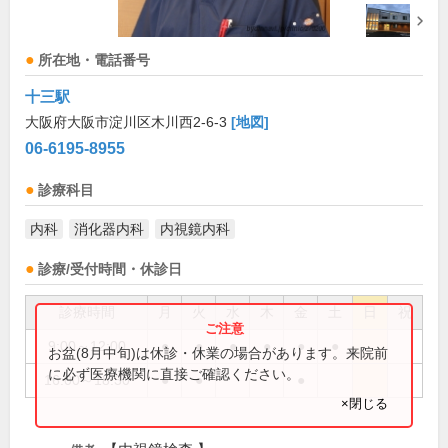
所在地・電話番号
十三駅
大阪府大阪市淀川区木川西2-6-3
[地図]
06-6195-8955
診療科目
内科
消化器内科
内視鏡内科
診療/受付時間・休診日
診療時間
月
火
水
木
金
土
日
祝
9:00～12:00
●
●
●
●
●
●
お盆(8月中旬)は休診・休業の場合があります。来院前
に必ず医療機関に直接ご確認ください。
16:00～18:30
●
●
●
×閉じる