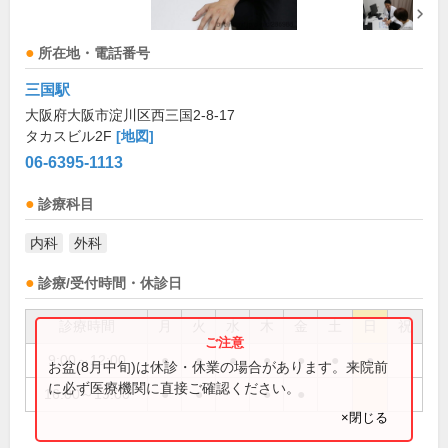
所在地・電話番号
三国駅
大阪府大阪市淀川区西三国2-8-17
タカスビル2F
[地図]
06-6395-1113
診療科目
内科
外科
診療/受付時間・休診日
診療時間
月
火
水
木
金
土
日
祝
9:00～12:00
●
●
●
●
●
●
●
お盆(8月中旬)は休診・休業の場合があります。来院前
に必ず医療機関に直接ご確認ください。
16:00～19:00
●
●
●
●
×閉じる