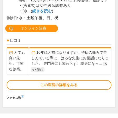
・(火)(木)の15:30-16:00は予防接種、健診です
備考:
・(火)(木)は女性医師診察あり
・(水...(
続きを読む
)
水・土曜午後、日、祝
休診日:
オンライン診療
口コミ
とても
10年ほど前になりますが、持病の痛みで苦
良い先
しんでいる際に、はるな先生にお世話になりま
生。丁寧
した。 専門外にも関わらず、親身になっ...
も
な診察。
っと読む
この医院の詳細をみる
※
アクセス数