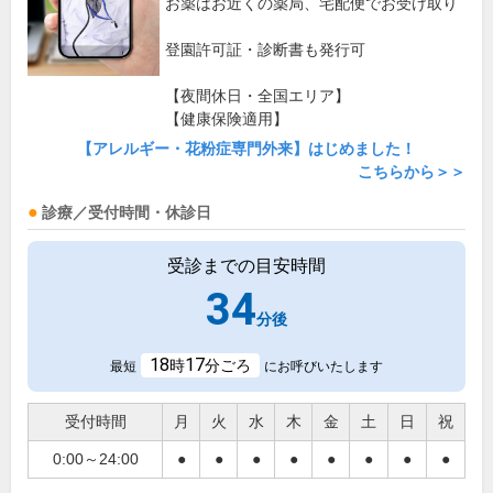
お薬はお近くの薬局、宅配便でお受け取り
登園許可証・診断書も発行可
【夜間休日・全国エリア】
【健康保険適用】
【アレルギー・花粉症専門外来】はじめました！
こちらから＞＞
診療／受付時間・休診日
受診までの目安時間
34
分後
18
17
時
分ごろ
最短
にお呼びいたします
受付時間
月
火
水
木
金
土
日
祝
0:00～24:00
●
●
●
●
●
●
●
●