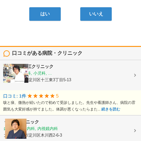
はい
いいえ
口コミがある病院・クリニック
医療法人
細江クリニック
内科, 呼吸器科, 小児科, ...
大阪府大阪市淀川区十三東3丁目5-13
5
口コミ: 1件
咳と痰、微熱が続いたので初めて受診しました。先生や看護師さん、病院の雰
囲気も大変好感が持てました。体調が悪くなったらまた...
続きを読む
うえだクリニック
内科, 消化器内科, 内視鏡内科
大阪府大阪市淀川区木川西2-6-3