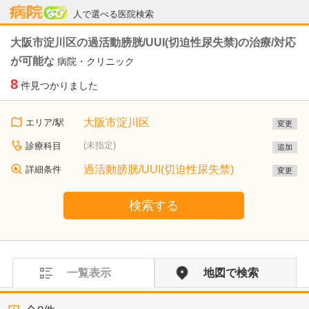
病院なび
人で選べる医院検索
大阪市淀川区の過活動膀胱/UUI(切迫性尿失禁)の治療/対応
が可能な
病院・クリニック
8
件見つかりました
大阪市淀川区
エリア/駅
変更
(未指定)
診療科目
追加
過活動膀胱/UUI(切迫性尿失禁)
詳細条件
変更
検索する
一覧表示
地図で検索