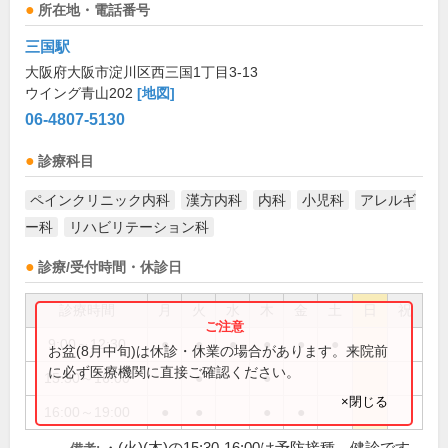
所在地・電話番号
三国駅
大阪府大阪市淀川区西三国1丁目3-13
ウイング青山202
[地図]
06-4807-5130
診療科目
ペインクリニック内科
漢方内科
内科
小児科
アレルギ
ー科
リハビリテーション科
診療/受付時間・休診日
診療時間
月
火
水
木
金
土
日
祝
9:00～12:30
●
●
●
●
●
●
お盆(8月中旬)は休診・休業の場合があります。来院前
に必ず医療機関に直接ご確認ください。
15:30～16:00
●
●
×閉じる
16:00～19:00
●
●
●
●