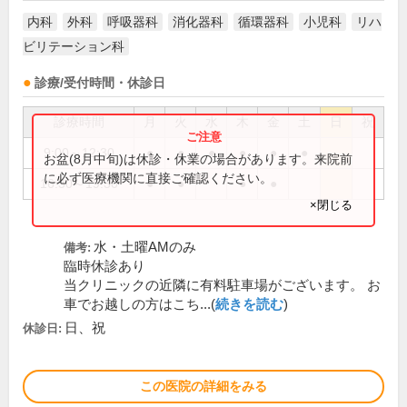
内科
外科
呼吸器科
消化器科
循環器科
小児科
リハ
ビリテーション科
診療/受付時間・休診日
診療時間
月
火
水
木
金
土
日
祝
9:00～12:30
●
●
●
●
●
●
お盆(8月中旬)は休診・休業の場合があります。来院前
に必ず医療機関に直接ご確認ください。
16:30～19:30
●
●
●
●
×閉じる
水・土曜AMのみ
備考:
臨時休診あり
当クリニックの近隣に有料駐車場がございます。 お
車でお越しの方はこち...(
続きを読む
)
日、祝
休診日:
この医院の詳細をみる