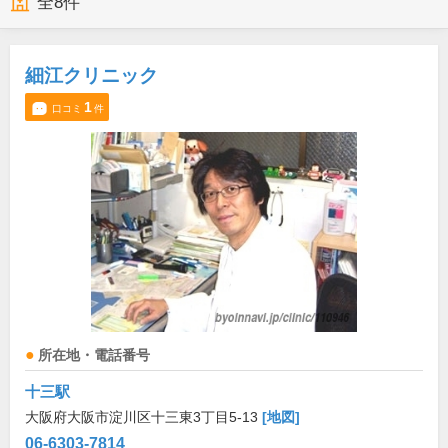
全
8
件
細江クリニック
1
口コミ
件
所在地・電話番号
十三駅
大阪府大阪市淀川区十三東3丁目5-13
[地図]
06-6303-7814