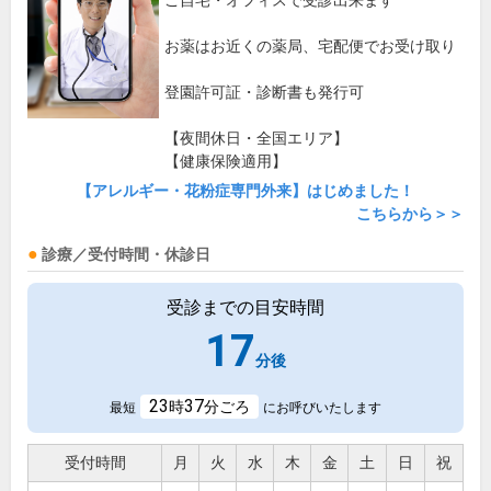
ご自宅・オフィスで受診出来ます
お薬はお近くの薬局、宅配便でお受け取り
登園許可証・診断書も発行可
【夜間休日・全国エリア】
【健康保険適用】
【アレルギー・花粉症専門外来】はじめました！
こちらから＞＞
診療／受付時間・休診日
受診までの目安時間
17
分後
23
37
時
分ごろ
最短
にお呼びいたします
受付時間
月
火
水
木
金
土
日
祝