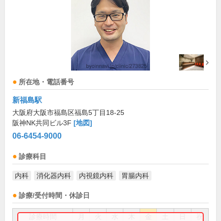
所在地・電話番号
新福島駅
大阪府大阪市福島区福島5丁目18-25
阪神NK共同ビル3F
[地図]
06-6454-9000
診療科目
内科
消化器内科
内視鏡内科
胃腸内科
診療/受付時間・休診日
診療時間
月
火
水
木
金
土
日
祝