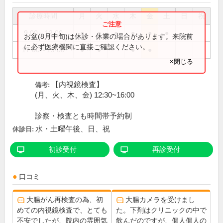
診療時間
月
火
水
木
金
土
日
祝
9:00～12:00
●
●
●
●
●
●
お盆(8月中旬)は休診・休業の場合があります。来院前
に必ず医療機関に直接ご確認ください。
17:00～19:00
●
●
●
●
×閉じる
【内視鏡検査】
備考:
(月、火、木、金) 12:30~16:00
診察・検査とも時間帯予約制
水・土曜午後、日、祝
休診日:
初診受付
再診受付
口コミ
大腸がん再検査の為、初
大腸カメラを受けまし
めての内視鏡検査で、とても
た。下剤はクリニックの中で
不安でしたが、院内の雰囲気
飲んだのですが、個人個人の