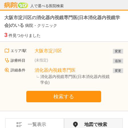
病院なび
人で選べる医院検索
大阪市淀川区の消化器内視鏡専門医(日本消化器内視鏡学
会)のいる
病院・クリニック
3
件見つかりました
大阪市淀川区
エリア/駅
変更
(未指定)
診療科目
追加
消化器内視鏡専門医
詳細条件
変更
消化器内視鏡専門医(日本消化器内視鏡
学会)
検索する
一覧表示
地図で検索