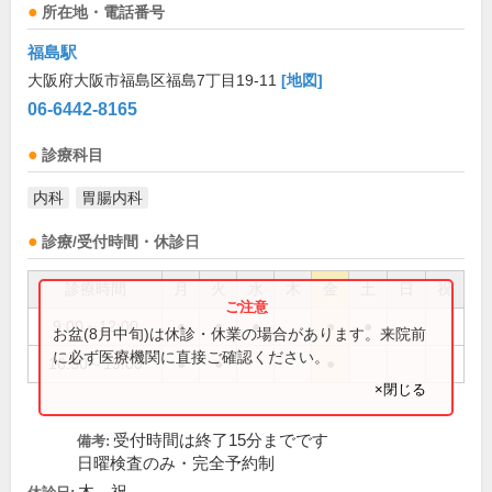
所在地・電話番号
福島駅
大阪府大阪市福島区福島7丁目19-11
[地図]
06-6442-8165
診療科目
内科
胃腸内科
診療/受付時間・休診日
診療時間
月
火
水
木
金
土
日
祝
9:00～12:00
●
●
●
●
●
お盆(8月中旬)は休診・休業の場合があります。来院前
に必ず医療機関に直接ご確認ください。
16:30～19:00
●
●
●
×閉じる
受付時間は終了15分までです
備考:
日曜検査のみ・完全予約制