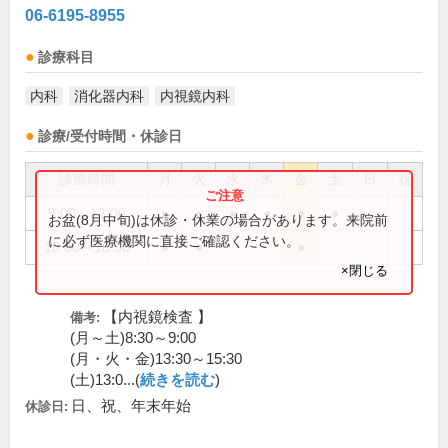
06-6195-8955
診療科目
内科
消化器内科
内視鏡内科
診療/受付時間・休診日
診療時間
月
火
水
木
金
土
日
祝
9:00～12:00
●
●
●
●
●
●
お盆(8月中旬)は休診・休業の場合があります。来院前
に必ず医療機関に直接ご確認ください。
16:00～18:30
●
●
●
×閉じる
【内視鏡検査 】
備考:
(月～土)8:30～9:00
(月・火・金)13:30～15:30
(土)13:0...(
続きを読む
)
日、祝、年末年始
休診日: