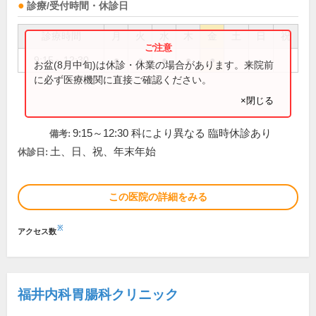
診療/受付時間・休診日
診療時間
月
火
水
木
金
土
日
祝
9:15～12:30
●
●
●
●
●
お盆(8月中旬)は休診・休業の場合があります。来院前
に必ず医療機関に直接ご確認ください。
×閉じる
9:15～12:30 科により異なる 臨時休診あり
備考:
土、日、祝、年末年始
休診日:
この医院の詳細をみる
※
アクセス数
福井内科胃腸科クリニック