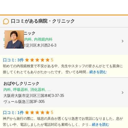
口コミがある病院・クリニック
うえだクリニック
内科, 消化器内科, 内視鏡内科
大阪府大阪市淀川区木川西2-6-3
5
口コミ: 3件
初めての内視鏡検査で不安がある中、先生やスタッフの皆さんがとても親身に
接してくれとてもありがたかったです。 空いてる時間...
続きを読む
おばやしクリニック
内科, 呼吸器科, 消化器科, ...
大阪府大阪市淀川区三国本町3-37-35
ヴュール阪急三国3F-305
5
口コミ: 1件
神戸から旅行の際に、喘息の具合が悪くなり急患でお世話になりました。息が
苦しい中、電話しましたが電話対応も素晴らしく、クリ...
続きを読む