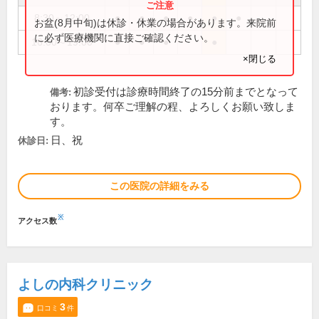
8:30～12:00
●
●
●
●
●
●
お盆(8月中旬)は休診・休業の場合があります。来院前
に必ず医療機関に直接ご確認ください。
16:00～19:00
●
●
●
●
×閉じる
初診受付は診療時間終了の15分前までとなって
備考:
おります。何卒ご理解の程、よろしくお願い致しま
す。
日、祝
休診日:
この医院の詳細をみる
※
アクセス数
よしの内科クリニック
3
口コミ
件