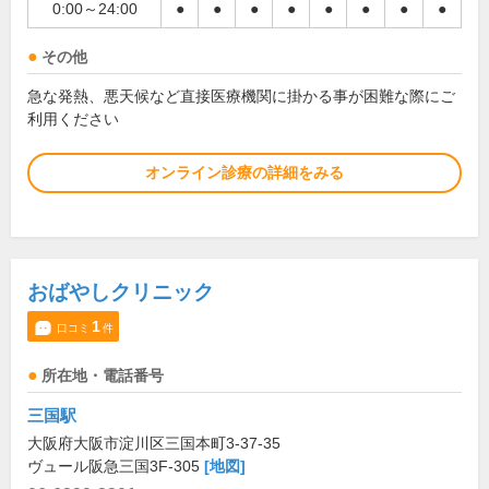
0:00～24:00
●
●
●
●
●
●
●
●
その他
急な発熱、悪天候など直接医療機関に掛かる事が困難な際にご
利用ください
オンライン診療の詳細をみる
おばやしクリニック
1
口コミ
件
所在地・電話番号
三国駅
大阪府大阪市淀川区三国本町3-37-35
ヴュール阪急三国3F-305
[地図]