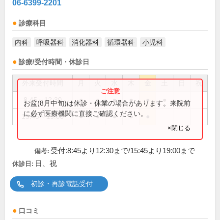
06-6399-2201
診療科目
内科
呼吸器科
消化器科
循環器科
小児科
診療/受付時間・休診日
外来受付時間
月
火
水
木
金
土
日
祝
8:45～12:30
●
●
●
●
●
●
お盆(8月中旬)は休診・休業の場合があります。来院前
に必ず医療機関に直接ご確認ください。
15:45～19:00
●
●
●
●
●
×閉じる
受付:8:45より12:30まで/15:45より19:00まで
備考:
日、祝
休診日:
初診・再診電話受付
口コミ