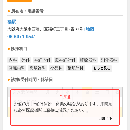
所在地・電話番号
福駅
大阪府大阪市西淀川区福町三丁目2番39号
[地図]
06-6471-9541
診療科目
内科
外科
神経内科
脳神経外科
呼吸器科
消化器科
腎臓内科
循環器科
小児科
整形外科
...
もっと見る
診療/受付時間・休診日
外来受付時間
月
火
水
木
金
土
日
祝
9:00～12:00
●
●
●
●
●
お盆(8月中旬)は休診・休業の場合があります。来院前
に必ず医療機関に直接ご確認ください。
13:00～17:00
●
●
●
●
●
×閉じる