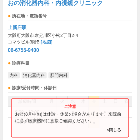
おの消化器内科・内視鏡クリニック
所在地・電話番号
上新庄駅
大阪府大阪市東淀川区小松2丁目2-4
コマツビル3階B
[地図]
06-6755-9400
診療科目
内科
消化器内科
肛門内科
診療/受付時間・休診日
診療時間
月
火
水
木
金
土
日
祝
9:00～12:00
●
●
●
●
●
お盆(8月中旬)は休診・休業の場合があります。来院前
に必ず医療機関に直接ご確認ください。
16:30～18:30
●
●
●
●
×閉じる