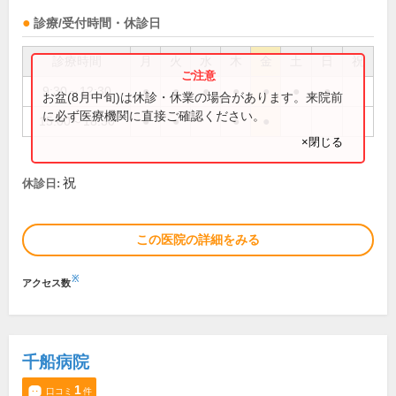
診療/受付時間・休診日
診療時間
月
火
水
木
金
土
日
祝
9:30～12:30
●
●
●
●
●
●
●
お盆(8月中旬)は休診・休業の場合があります。来院前
に必ず医療機関に直接ご確認ください。
15:00～18:30
●
●
●
●
×閉じる
祝
休診日:
この医院の詳細をみる
※
アクセス数
千船病院
1
口コミ
件