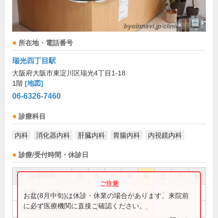
所在地・電話番号
瑞光四丁目駅
大阪府大阪市東淀川区瑞光4丁目1-18
1階
[地図]
06-6326-7460
診療科目
内科
消化器内科
肝臓内科
胃腸内科
内視鏡内科
診療/受付時間・休診日
診療時間
月
火
水
木
金
土
日
祝
9:00～12:00
●
●
●
●
●
●
お盆(8月中旬)は休診・休業の場合があります。来院前
に必ず医療機関に直接ご確認ください。
16:00～19:00
●
●
●
●