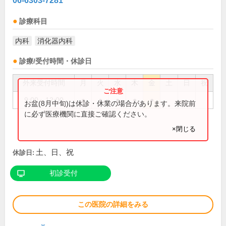
06-6303-7281
診療科目
内科
消化器内科
診療/受付時間・休診日
外来受付時間
月
火
水
木
金
土
日
祝
9:00～12:00
●
●
●
●
●
お盆(8月中旬)は休診・休業の場合があります。来院前
に必ず医療機関に直接ご確認ください。
×閉じる
土、日、祝
休診日:
初診受付
この医院の詳細をみる