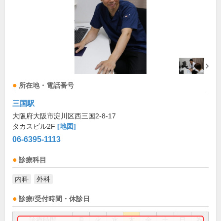
所在地・電話番号
三国駅
大阪府大阪市淀川区西三国2-8-17
タカスビル2F
[地図]
06-6395-1113
診療科目
内科
外科
診療/受付時間・休診日
診療時間
月
火
水
木
金
土
日
祝