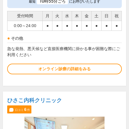
10
55
時
分ごろ
最短
にお呼びいたします
受付時間
月
火
水
木
金
土
日
祝
0:00～24:00
●
●
●
●
●
●
●
●
その他
急な発熱、悪天候など直接医療機関に掛かる事が困難な際にご
利用ください
オンライン診療の詳細をみる
ひさこ内科クリニック
6
口コミ
件