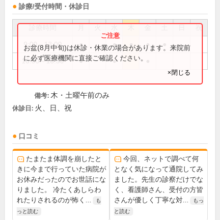
診療/受付時間・休診日
診療時間
月
火
水
木
金
土
日
祝
9:00～13:00
●
●
●
●
●
お盆(8月中旬)は休診・休業の場合があります。来院前
に必ず医療機関に直接ご確認ください。
16:30～18:30
●
●
●
×閉じる
木・土曜午前のみ
備考:
火、日、祝
休診日:
口コミ
たまたま体調を崩したと
今回、ネットで調べて何
きに今まで行っていた病院が
となく気になって通院してみ
お休みだったのでお世話にな
ました。先生の診察だけでな
りました。 冷たくあしらわ
く、看護師さん、受付の方皆
れたりされるのが怖く...
さんが優しく丁寧な対...
も
もっ
っと読む
と読む