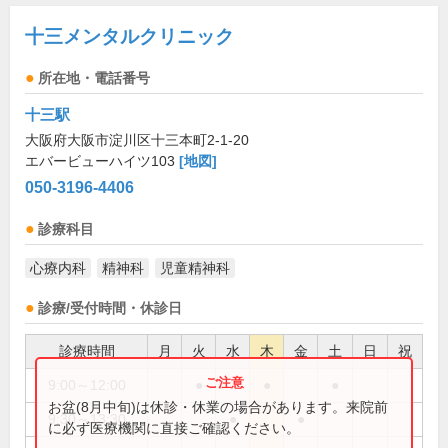
十三メンタルクリニック
所在地・電話番号
十三駅
大阪府大阪市淀川区十三本町2-1-20
エバービューハイツ103
[地図]
050-3196-4406
診療科目
心療内科
精神科
児童精神科
診療/受付時間・休診日
診療時間
月
火
水
木
金
土
日
祝
9:00～12:00
●
●
●
お盆(8月中旬)は休診・休業の場合があります。来院前
9:30～13:30
●
●
に必ず医療機関に直接ご確認ください。