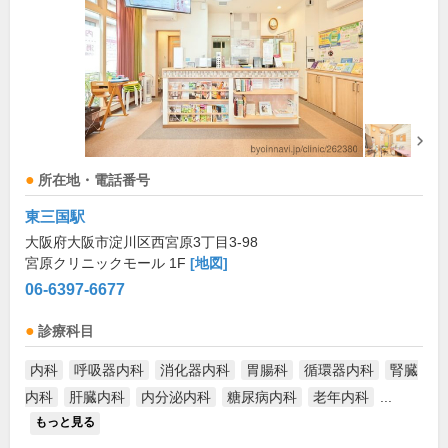
所在地・電話番号
東三国駅
大阪府大阪市淀川区西宮原3丁目3-98
宮原クリニックモール 1F
[地図]
06-6397-6677
診療科目
内科
呼吸器内科
消化器内科
胃腸科
循環器内科
腎臓
内科
肝臓内科
内分泌内科
糖尿病内科
老年内科
...
もっと見る