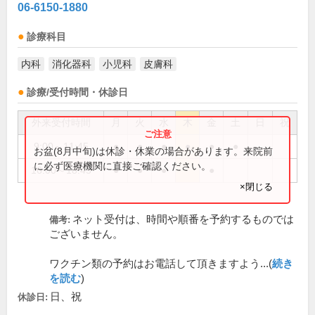
06-6150-1880
診療科目
内科
消化器科
小児科
皮膚科
診療/受付時間・休診日
外来受付時間
月
火
水
木
金
土
日
祝
9:00～11:45
●
●
●
●
●
●
お盆(8月中旬)は休診・休業の場合があります。来院前
に必ず医療機関に直接ご確認ください。
16:00～18:45
●
●
●
●
×閉じる
ネット受付は、時間や順番を予約するものでは
備考:
ございません。
ワクチン類の予約はお電話して頂きますよう...(
続き
を読む
)
日、祝
休診日: