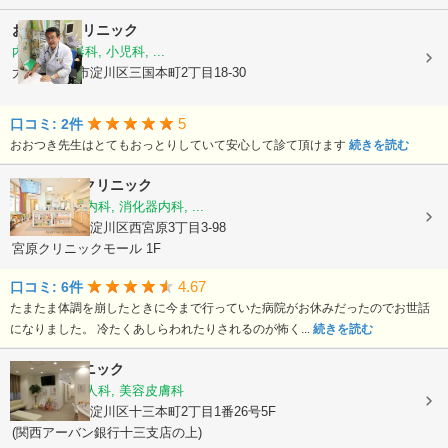
おおつきクリニック
内科, 消化器科, 小児科, ...
大阪府大阪市淀川区三国本町2丁目18-30
5
口コミ: 2件
おおつき先生はとてもおっとりしていて安心して診て頂けます
続きを読む
ひさこ内科クリニック
内科, 呼吸器内科, 消化器内科, ...
大阪府大阪市淀川区西宮原3丁目3-98
宮原クリニックモール 1F
4.67
口コミ: 6件
たまたま体調を崩したときに今まで行っていた病院がお休みだったのでお世話
になりました。 冷たくあしらわれたりされるのが怖く...
続きを読む
ちはるクリニック
産婦人科, 婦人科, 美容皮膚科
大阪府大阪市淀川区十三本町2丁目1番26号5F
(関西アーバン銀行十三支店の上)