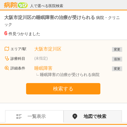
病院なび
人で選べる医院検索
大阪市淀川区の睡眠障害の治療が受けられる
病院・クリニ
ック
6
件見つかりました
大阪市淀川区
エリア/駅
変更
(未指定)
診療科目
追加
睡眠障害
詳細条件
変更
睡眠障害の治療が受けられる病院
検索する
一覧表示
地図で検索