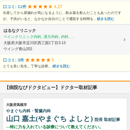
4.27
口コミ: 11件
出産してから尿漏れが気になるように…飲み薬を飲んだこともあったのです
が、子供がいると、なかなか自分のことで通院する時間を...
続きを読む
はるなクリニック
ペインクリニック内科, 漢方内科, 内科, ...
大阪府大阪市淀川区西三国1丁目3-13
ウイング青山202
5
口コミ: 3件
とても良い先生。丁寧な診察。
続きを読む
【病院なびドクタビュー】ドクター取材記事
大阪府高槻市
やまぐち内科・腎臓内科
山口 嘉土(やまぐち よしと)
院長
取材記事
特に力を入れている診療について教えてください。