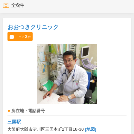
全
6
件
おおつきクリニック
2
口コミ
件
所在地・電話番号
三国駅
大阪府大阪市淀川区三国本町2丁目18-30
[地図]