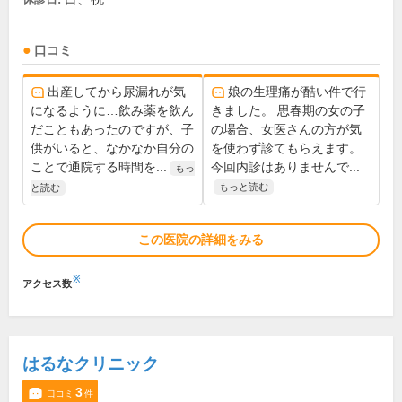
口コミ
出産してから尿漏れが気
娘の生理痛が酷い件で行
になるように…飲み薬を飲ん
きました。 思春期の女の子
だこともあったのですが、子
の場合、女医さんの方が気
供がいると、なかなか自分の
を使わず診てもらえます。
ことで通院する時間を...
今回内診はありませんで...
もっ
もっと読む
と読む
この医院の詳細をみる
※
アクセス数
はるなクリニック
3
口コミ
件