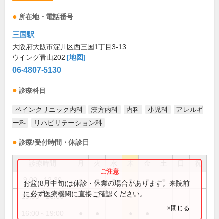
所在地・電話番号
三国駅
大阪府大阪市淀川区西三国1丁目3-13
ウイング青山202
[地図]
06-4807-5130
診療科目
ペインクリニック内科
漢方内科
内科
小児科
アレルギ
ー科
リハビリテーション科
診療/受付時間・休診日
診療時間
月
火
水
木
金
土
日
祝
9:00～12:30
●
●
●
●
●
●
お盆(8月中旬)は休診・休業の場合があります。来院前
に必ず医療機関に直接ご確認ください。
15:30～16:00
●
●
×閉じる
16:00～19:00
●
●
●
●