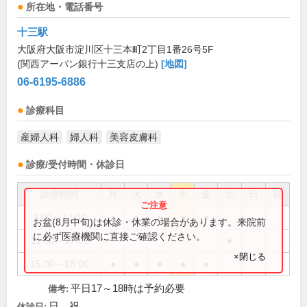
所在地・電話番号
十三駅
大阪府大阪市淀川区十三本町2丁目1番26号5F
(関西アーバン銀行十三支店の上)
[地図]
06-6195-6886
診療科目
産婦人科
婦人科
美容皮膚科
診療/受付時間・休診日
診療時間
月
火
水
木
金
土
日
祝
9:00～12:30
●
●
●
●
●
お盆(8月中旬)は休診・休業の場合があります。来院前
に必ず医療機関に直接ご確認ください。
11:00～17:00
●
×閉じる
15:00～18:00
●
●
●
●
●
平日17～18時は予約必要
備考:
日、祝
休診日: