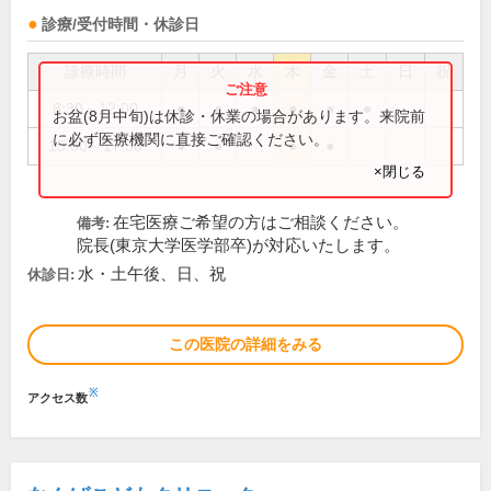
診療/受付時間・休診日
診療時間
月
火
水
木
金
土
日
祝
8:30～12:00
●
●
●
●
●
●
お盆(8月中旬)は休診・休業の場合があります。来院前
に必ず医療機関に直接ご確認ください。
15:00～17:30
●
●
●
●
×閉じる
在宅医療ご希望の方はご相談ください。
備考:
院長(東京大学医学部卒)が対応いたします。
水・土午後、日、祝
休診日:
この医院の詳細をみる
※
アクセス数