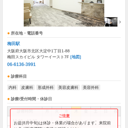
所在地・電話番号
梅田駅
大阪府大阪市北区大淀中1丁目1-88
梅田スカイビル タワーイースト7F
[地図]
06-6136-3991
診療科目
内科
皮膚科
形成外科
美容皮膚科
美容外科
診療/受付時間・休診日
診療時間
月
火
水
木
金
土
日
祝
10:00～13:00
●
●
●
●
●
●
お盆(8月中旬)は休診・休業の場合があります。来院前