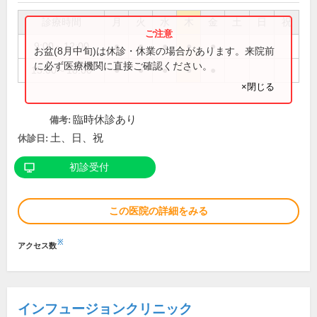
診療時間
月
火
水
木
金
土
日
祝
9:00～12:00
●
●
●
●
●
お盆(8月中旬)は休診・休業の場合があります。来院前
に必ず医療機関に直接ご確認ください。
15:00～18:00
●
●
●
●
●
×閉じる
臨時休診あり
備考:
土、日、祝
休診日:
初診受付
この医院の詳細をみる
※
アクセス数
インフュージョンクリニック