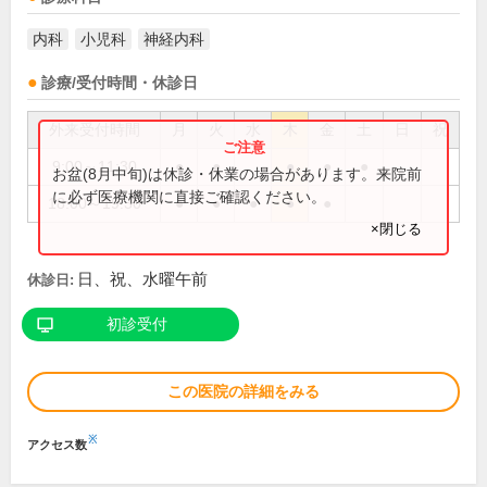
内科
小児科
神経内科
診療/受付時間・休診日
外来受付時間
月
火
水
木
金
土
日
祝
9:00～11:30
●
●
●
●
●
お盆(8月中旬)は休診・休業の場合があります。来院前
に必ず医療機関に直接ご確認ください。
18:00～19:30
●
●
●
●
●
×閉じる
日、祝、水曜午前
休診日:
初診受付
この医院の詳細をみる
※
アクセス数