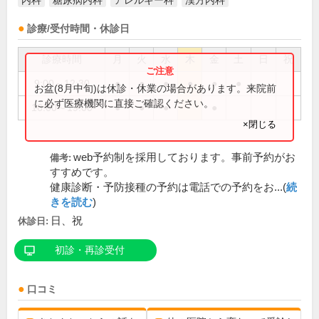
内科
糖尿病内科
アレルギー科
漢方内科
診療/受付時間・休診日
診療時間
月
火
水
木
金
土
日
祝
9:00～12:30
●
●
●
●
●
●
お盆(8月中旬)は休診・休業の場合があります。来院前
に必ず医療機関に直接ご確認ください。
16:00～19:00
●
●
●
●
×閉じる
web予約制を採用しております。事前予約がお
備考:
すすめです。
健康診断・予防接種の予約は電話での予約をお...(
続
きを読む
)
日、祝
休診日:
初診・再診受付
口コミ