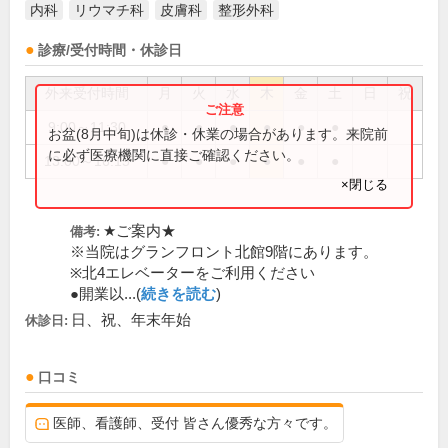
内科
リウマチ科
皮膚科
整形外科
診療/受付時間・休診日
外来受付時間
月
火
水
木
金
土
日
祝
9:00～11:30
●
●
●
●
●
●
お盆(8月中旬)は休診・休業の場合があります。来院前
に必ず医療機関に直接ご確認ください。
13:00～16:15
●
●
●
●
●
●
×閉じる
★ご案内★
備考:
※当院はグランフロント北館9階にあります。
※北4エレベーターをご利用ください
●開業以...(
続きを読む
)
日、祝、年末年始
休診日:
口コミ
医師、看護師、受付 皆さん優秀な方々です。