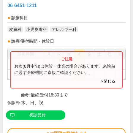
06-6451-1211
診療科目
皮膚科
小児皮膚科
アレルギー科
診療/受付時間・休診日
診療時間
月
火
水
木
金
土
日
祝
9:00～13:00
●
●
●
●
●
お盆(8月中旬)は休診・休業の場合があります。来院前
に必ず医療機関に直接ご確認ください。
16:00～19:00
●
●
●
●
×閉じる
最終受付18:30まで
備考:
木、日、祝
休診日:
初診受付