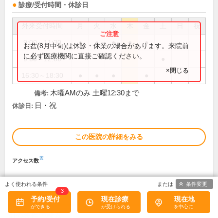
診療/受付時間・休診日
外来受付時間
月
火
水
木
金
土
日
祝
9:00～11:30
●
●
●
●
●
お盆(8月中旬)は休診・休業の場合があります。来院前
に必ず医療機関に直接ご確認ください。
9:00～12:30
●
×閉じる
16:30～18:30
●
●
●
●
木曜AMのみ 土曜12:30まで
備考:
日・祝
休診日:
この医院の詳細をみる
※
アクセス数
条件変更
3
予約/受付
現在診療
現在地
別の条件で検索