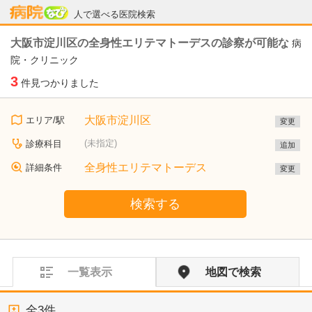
病院なび
人で選べる医院検索
大阪市淀川区の全身性エリテマトーデスの診察が可能な
病
院・クリニック
3
件見つかりました
大阪市淀川区
エリア/駅
変更
(未指定)
診療科目
追加
全身性エリテマトーデス
詳細条件
変更
検索する
一覧表示
地図で検索
全
3
件