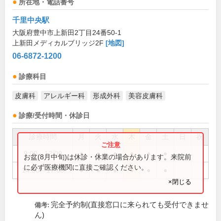
所在地・電話番号
千里中央駅
大阪府豊中市上新田2丁目24番50-1
上新田メディカルブリッジ2F
[地図]
06-6872-1200
診療科目
皮膚科
アレルギー科
形成外科
美容皮膚科
診療/受付時間・休診日
診療時間
月
火
水
木
金
土
日
祝
9:00～12:00
●
●
●
●
●
●
お盆(8月中旬)は休診・休業の場合があります。来院前
に必ず医療機関に直接ご確認ください。
14:00～17:00
●
●
●
●
●
●
×閉じる
完全予約制(直接窓口に来られても受付できませ
備考:
ん)