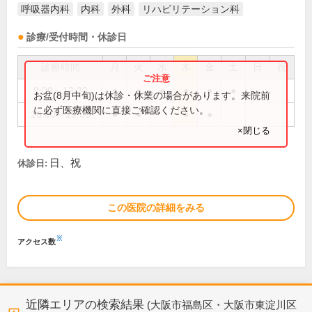
呼吸器内科
内科
外科
リハビリテーション科
診療/受付時間・休診日
診療時間
月
火
水
木
金
土
日
祝
9:00～12:30
●
●
●
●
●
●
お盆(8月中旬)は休診・休業の場合があります。来院前
に必ず医療機関に直接ご確認ください。
16:00～19:00
●
●
●
●
×閉じる
日、祝
休診日:
この医院の詳細をみる
※
アクセス数
近隣エリアの検索結果
(大阪市福島区・大阪市東淀川区