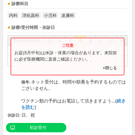
診療科目
内科
消化器科
小児科
皮膚科
診療/受付時間・休診日
外来受付時間
月
火
水
木
金
土
日
祝
9:00～11:45
●
●
●
●
●
●
お盆(8月中旬)は休診・休業の場合があります。来院前
に必ず医療機関に直接ご確認ください。
16:00～18:45
●
●
●
●
×閉じる
ネット受付は、時間や順番を予約するものでは
備考:
ございません。
ワクチン類の予約はお電話して頂きますよう...(
続き
を読む
)
日、祝
休診日:
初診受付