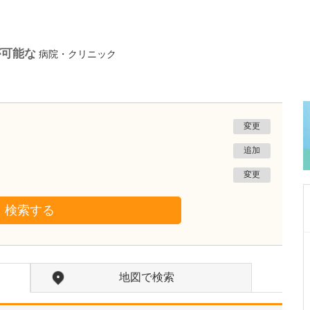
が可能な
病院・クリニック
変更
追加
変更
検索する
東京都葛飾区
OHANAキッズファミリークリニック
地図で検索
稲毛 祐基子
院長
取材記事
子どもを中心に地域の方を幅広く診療されてい