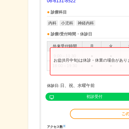
06-6131-8522
診療科目
内科
小児科
神経内科
診療/受付時間・休診日
外来受付時間
月
火
9:00～11:30
●
●
お盆(8月中旬)は休診・休業の場合があ
18:00～19:30
●
●
日、祝、水曜午前
休診日:
初診受付
こ
※
アクセス数