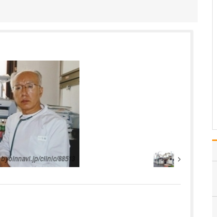
るとのことですが、特に力を入れていきたい診療
はありますか?
ひとつは、病気の予防や
早期発見のために、予防
接種や健診にいっそう力
を入れていきたいと考え
ています。それは、お子
さんだけでなく、大人の
方も含めてですね。やは
り、予防に勝る治療はあ
りませんので、地域の皆
さ…
>>記事全文を読む