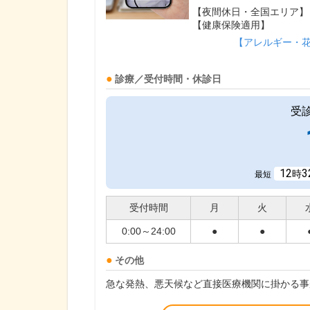
【夜間休日・全国エリア】
【健康保険適用】
【アレルギー・
診療／受付時間・休診日
受
12
3
時
最短
受付時間
月
火
0:00～24:00
●
●
その他
急な発熱、悪天候など直接医療機関に掛かる事