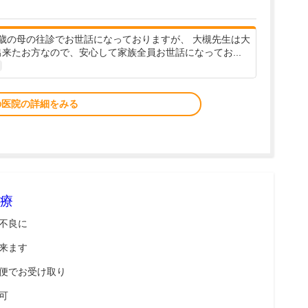
1歳の母の往診でお世話になっておりますが、 大槻先生は大
来たお方なので、安心して家族全員お世話になってお...
の医院の詳細をみる
療
不良に
来ます
便でお受け取り
可