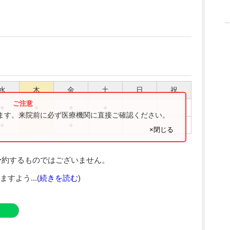
水
木
金
土
日
祝
●
●
●
●
ります。来院前に必ず医療機関に直接ご確認ください。
●
●
×閉じる
予約するものではございません。
よう...(
続きを読む
)