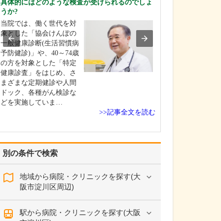
具体的にはどのような検査が受けられるのでしょ
田村 卓也
うか?
そけいヘルニア
当院では、働く世代を対
れを簡単に教え
象とした「協会けんぽの
そけいヘルニア
一般健康診断(生活習慣病
は、当クリニッ
予防健診)」や、40～74歳
査と診断も可能
の方を対象とした「特定
症状があって来
健康診査」をはじめ、さ
患者さんと、他
まざまな定期健診や人間
紹介で来られる
ドック、各種がん検診な
ん、どちらにも
どを実施していま…
術による治療を
>>記事全文を読む
います。必要に
コー…
別の条件で検索
地域から病院・クリニックを探す(大
阪市淀川区周辺)
駅から病院・クリニックを探す(大阪