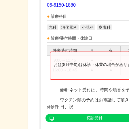
06-6150-1880
診療科目
内科
消化器科
小児科
皮膚科
診療/受付時間・休診日
外来受付時間
月
火
9:00～11:45
●
●
お盆(8月中旬)は休診・休業の場合があ
16:00～18:45
●
●
ネット受付は、時間や順番を
備考:
ワクチン類の予約はお電話して頂きます
日、祝
休診日:
初診受付