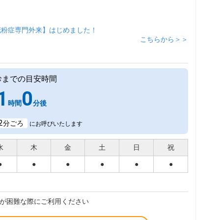
花粉症専門外来】はじめました！
こちらから＞＞
診までの目安時間
1
0
時間
分後
2
分ごろ
にお呼びいたします
水
木
金
土
日
祝
●
●
●
●
●
●
が困難な際にご利用ください