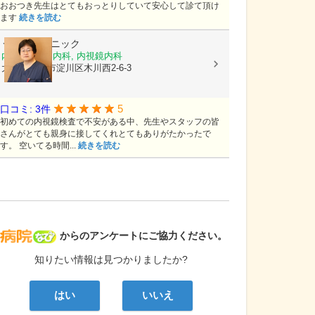
おおつき先生はとてもおっとりしていて安心して診て頂け
ます
続きを読む
うえだクリニック
内科, 消化器内科, 内視鏡内科
大阪府大阪市淀川区木川西2-6-3
5
口コミ: 3件
初めての内視鏡検査で不安がある中、先生やスタッフの皆
さんがとても親身に接してくれとてもありがたかったで
す。 空いてる時間...
続きを読む
病院なび
からのアンケートにご協力ください。
知りたい情報は見つかりましたか?
はい
いいえ