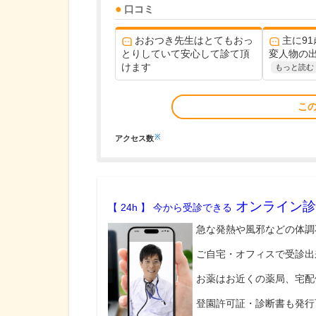
口コミ
おおつき先生はとてもおっ
主に9
とりしていて安心して診て頂
変人物の出
けます
もっと読む
こ
※
アクセス数
オンライン診
【 24h 】 今から受診できる
急な発熱や風邪などの体調
ご自宅・オフィスで受診出
お薬はお近くの薬局、宅配
登園許可証・診断書も発行