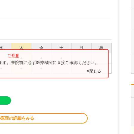
水
木
金
土
日
祝
●
●
●
ります。来院前に必ず医療機関に直接ご確認ください。
●
●
●
×閉じる
の医院の詳細をみる