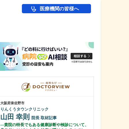
医療機関の皆様へ
医師(ドクター)の
大阪府泉佐野市
大阪府大阪市北区
りんくうタウンクリニック
鼠径ヘルニア脱
山田 幸則
ック
院長
取材記事
所 為然
院長
貴院の特長でもある健康診断や検診について、