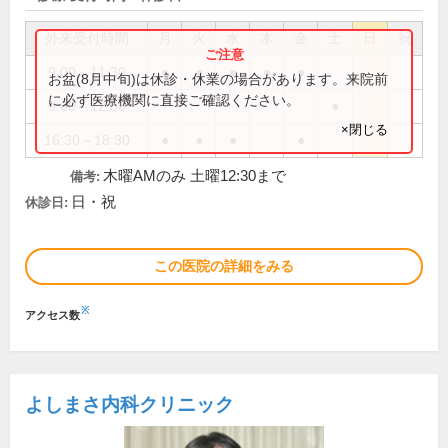
外来受付時間
月
火
水
木
金
土
日
祝
9:00～11:30
●
●
●
●
●
お盆(8月中旬)は休診・休業の場合があります。来院前
に必ず医療機関に直接ご確認ください。
9:00～12:30
●
×閉じる
16:30～18:30
●
●
●
●
木曜AMのみ 土曜12:30まで
備考:
日・祝
休診日:
この医院の詳細をみる
※
アクセス数
よしまさ内科クリニック