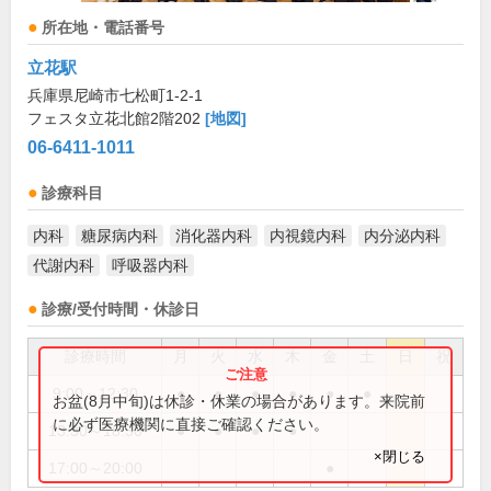
所在地・電話番号
立花駅
兵庫県尼崎市七松町1-2-1
フェスタ立花北館2階202
[地図]
06-6411-1011
診療科目
内科
糖尿病内科
消化器内科
内視鏡内科
内分泌内科
代謝内科
呼吸器内科
診療/受付時間・休診日
診療時間
月
火
水
木
金
土
日
祝
9:00～12:30
●
●
●
●
●
●
お盆(8月中旬)は休診・休業の場合があります。来院前
に必ず医療機関に直接ご確認ください。
13:30～18:30
●
●
●
●
×閉じる
17:00～20:00
●