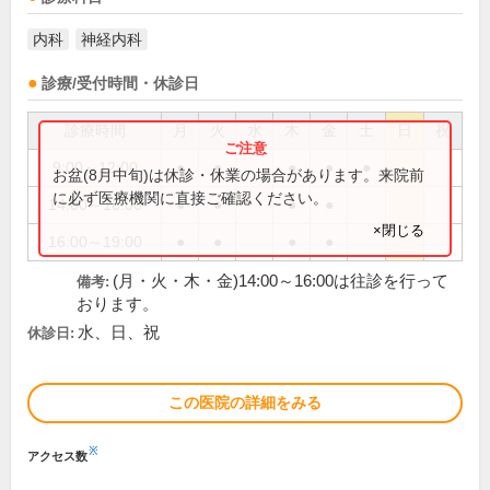
内科
神経内科
診療/受付時間・休診日
診療時間
月
火
水
木
金
土
日
祝
9:00～12:00
●
●
●
●
●
お盆(8月中旬)は休診・休業の場合があります。来院前
に必ず医療機関に直接ご確認ください。
14:00～16:00
●
●
●
●
×閉じる
16:00～19:00
●
●
●
●
(月・火・木・金)14:00～16:00は往診を行って
備考:
おります。
水、日、祝
休診日:
この医院の詳細をみる
※
アクセス数