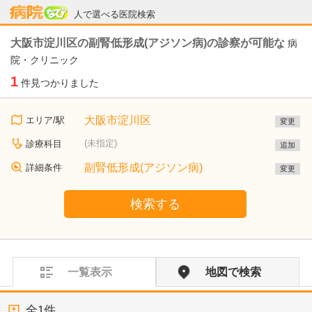
病院なび
人で選べる医院検索
大阪市淀川区の副腎低形成(アジソン病)の診察が可能な
病
院・クリニック
1
件見つかりました
大阪市淀川区
エリア/駅
変更
(未指定)
診療科目
追加
副腎低形成(アジソン病)
詳細条件
変更
検索する
一覧表示
地図で検索
全
1
件