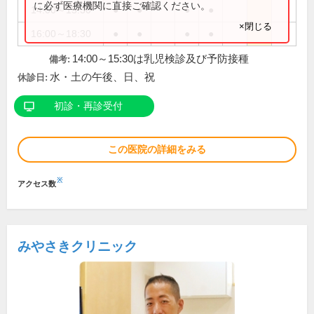
に必ず医療機関に直接ご確認ください。
14:00～15:30
●
●
●
●
×閉じる
16:00～18:30
●
●
●
●
14:00～15:30は乳児検診及び予防接種
備考:
水・土の午後、日、祝
休診日:
初診・再診受付
この医院の詳細をみる
※
アクセス数
みやさきクリニック