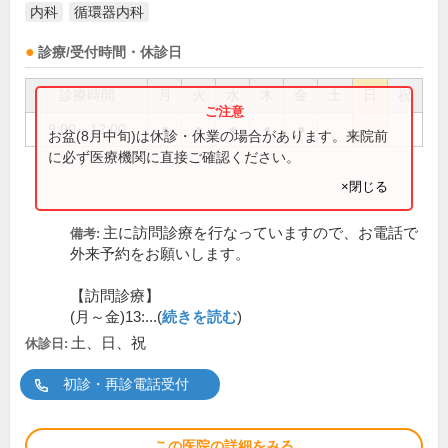
内科
循環器内科
診療/受付時間・休診日
診療時間
月
火
水
木
金
土
日
祝
9:00～12:00
●
●
●
●
●
お盆(8月中旬)は休診・休業の場合があります。来院前
に必ず医療機関に直接ご確認ください。
×閉じる
主に訪問診療を行なっていますので、お電話で
備考:
外来予約をお願いします。
【訪問診療】
(月～金)13:...(
続きを読む
)
土、日、祝
休診日:
初診・再診電話受付
この医院の詳細をみる