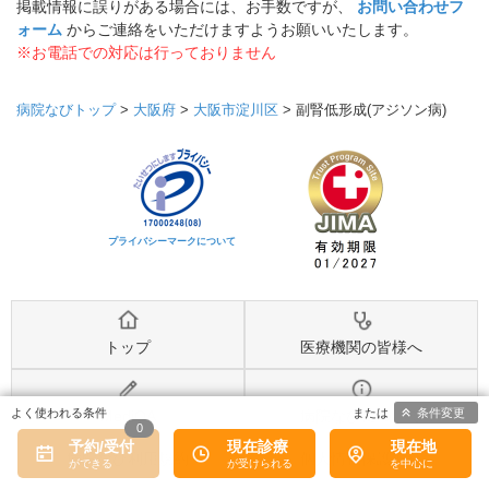
掲載情報に誤りがある場合には、お手数ですが、
お問い合わせフ
ォーム
からご連絡をいただけますようお願いいたします。
※お電話での対応は行っておりません
病院なびトップ
>
大阪府
>
大阪市淀川区
>
副腎低形成(アジソン病)
プライバシーマークについて
トップ
医療機関の皆様へ
条件変更
MediQA
病院なびについて
0
予約/受付
現在診療
現在地
病院なび利用規約
個人情報保護方針