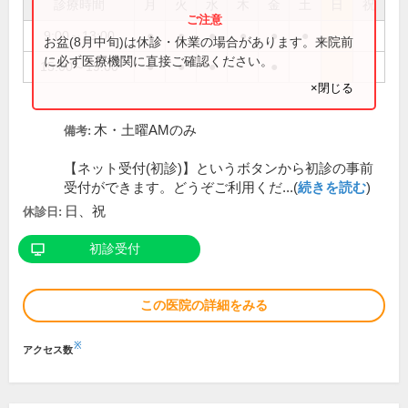
診療時間
月
火
水
木
金
土
日
祝
9:00～13:00
●
●
●
●
●
●
お盆(8月中旬)は休診・休業の場合があります。来院前
に必ず医療機関に直接ご確認ください。
15:00～19:00
●
●
●
●
×閉じる
木・土曜AMのみ
備考:
【ネット受付(初診)】というボタンから初診の事前
受付ができます。どうぞご利用くだ...(
続きを読む
)
日、祝
休診日:
初診受付
この医院の詳細をみる
※
アクセス数