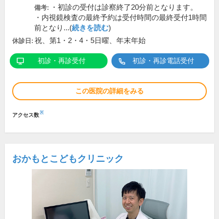
・初診の受付は診察終了20分前となります。
備考:
・内視鏡検査の最終予約は受付時間の最終受付1時間
前となり...(
続きを読む
)
祝、第1・2・4・5日曜、年末年始
休診日:
初診・再診受付
初診・再診電話受付
この医院の詳細をみる
※
アクセス数
おかもとこどもクリニック