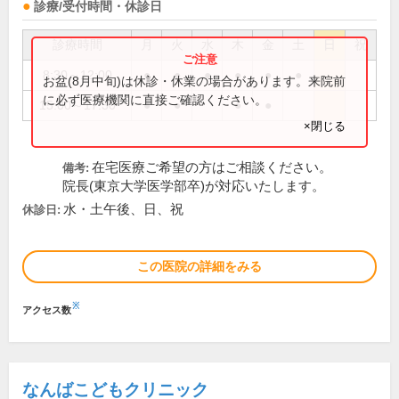
診療/受付時間・休診日
診療時間
月
火
水
木
金
土
日
祝
8:30～12:00
●
●
●
●
●
●
お盆(8月中旬)は休診・休業の場合があります。来院前
に必ず医療機関に直接ご確認ください。
15:00～17:30
●
●
●
●
×閉じる
在宅医療ご希望の方はご相談ください。
備考:
院長(東京大学医学部卒)が対応いたします。
水・土午後、日、祝
休診日:
この医院の詳細をみる
※
アクセス数
なんばこどもクリニック