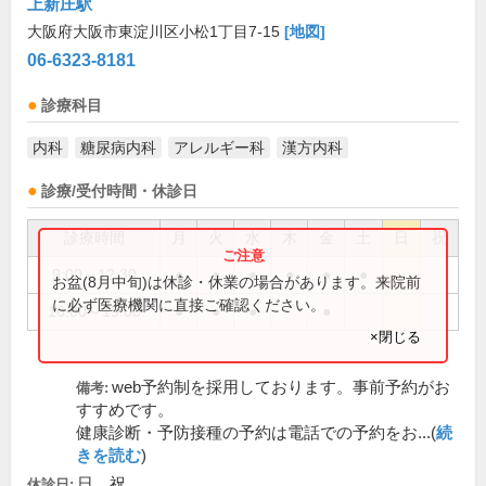
上新庄駅
大阪府大阪市東淀川区小松1丁目7-15
[地図]
06-6323-8181
診療科目
内科
糖尿病内科
アレルギー科
漢方内科
診療/受付時間・休診日
診療時間
月
火
水
木
金
土
日
祝
9:00～12:30
●
●
●
●
●
●
お盆(8月中旬)は休診・休業の場合があります。来院前
に必ず医療機関に直接ご確認ください。
16:00～19:00
●
●
●
●
×閉じる
web予約制を採用しております。事前予約がお
備考:
すすめです。
健康診断・予防接種の予約は電話での予約をお...(
続
きを読む
)
日、祝
休診日: