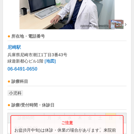
所在地・電話番号
尼崎駅
兵庫県尼崎市潮江1丁目3番43号
緑遊新都心ビル1階
[地図]
06-6491-0650
診療科目
小児科
診療/受付時間・休診日
診療時間
月
火
水
木
金
土
日
祝
9:00～12:00
●
●
●
●
●
●
お盆(8月中旬)は休診・休業の場合があります。来院前