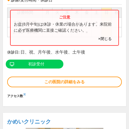
診療/受付時間・休診日
診療時間
月
火
水
木
金
土
日
祝
9:00～12:00
●
●
●
●
●
●
お盆(8月中旬)は休診・休業の場合があります。来院前
に必ず医療機関に直接ご確認ください。
17:00～19:00
●
●
●
×閉じる
日、祝、月午後、水午後、土午後
休診日:
初診受付
この医院の詳細をみる
※
アクセス数
かめいクリニック