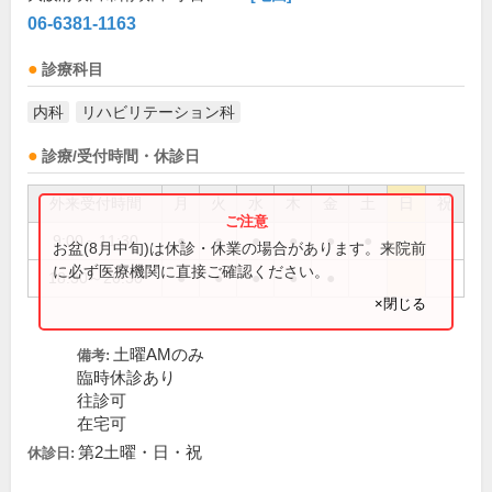
06-6381-1163
診療科目
内科
リハビリテーション科
診療/受付時間・休診日
外来受付時間
月
火
水
木
金
土
日
祝
9:00～11:30
●
●
●
●
●
●
お盆(8月中旬)は休診・休業の場合があります。来院前
に必ず医療機関に直接ご確認ください。
18:30～20:30
●
●
●
●
●
×閉じる
土曜AMのみ
備考:
臨時休診あり
往診可
在宅可
第2土曜・日・祝
休診日: