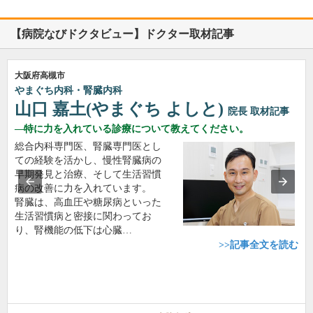
【病院なびドクタビュー】ドクター取材記事
大阪府高槻市
やまぐち内科・腎臓内科
山口 嘉土(やまぐち よしと)
院長
取材記事
特に力を入れている診療について教えてください。
総合内科専門医、腎臓専門医とし
ての経験を活かし、慢性腎臓病の
早期発見と治療、そして生活習慣
病の改善に力を入れています。
腎臓は、高血圧や糖尿病といった
生活習慣病と密接に関わってお
り、腎機能の低下は心臓…
>>記事全文を読む