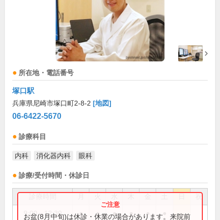
所在地・電話番号
塚口駅
兵庫県尼崎市塚口町2-8-2
[地図]
06-6422-5670
診療科目
内科
消化器内科
眼科
診療/受付時間・休診日
診療時間
月
火
水
木
金
土
日
祝
9:00～12:30
●
●
●
●
●
●
お盆(8月中旬)は休診・休業の場合があります。来院前