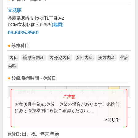
立花駅
兵庫県尼崎市七松町1丁目9-2
DOM立花駅前ビル3階
[地図]
06-6435-8560
診療科目
内科
糖尿病内科
内分泌内科
女性内科
漢方内科
代謝
内科
診療/受付時間・休診日
診療時間
月
火
水
木
金
土
日
祝
9:00～12:00
●
お盆(8月中旬)は休診・休業の場合があります。来院前
に必ず医療機関に直接ご確認ください。
9:00～13:00
●
●
●
●
●
×閉じる
日、祝、年末年始
休診日: