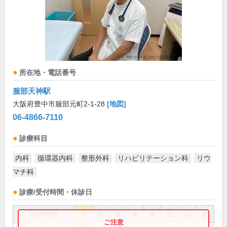
所在地・電話番号
服部天神駅
大阪府豊中市服部元町2-1-28
[地図]
06-4866-7110
診療科目
内科
循環器内科
整形外科
リハビリテーション科
リウ
マチ科
診療/受付時間・休診日
診療時間
月
火
水
木
金
土
日
祝