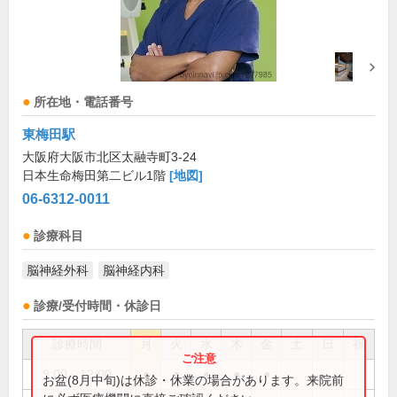
所在地・電話番号
東梅田駅
大阪府大阪市北区太融寺町3-24
日本生命梅田第二ビル1階
[地図]
06-6312-0011
診療科目
脳神経外科
脳神経内科
診療/受付時間・休診日
診療時間
月
火
水
木
金
土
日
祝
9:00～12:00
●
●
●
●
●
お盆(8月中旬)は休診・休業の場合があります。来院前