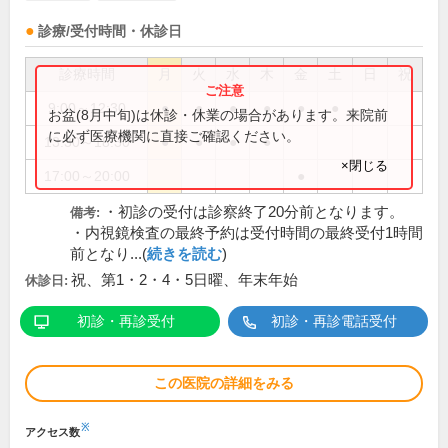
診療/受付時間・休診日
診療時間
月
火
水
木
金
土
日
祝
9:00～12:30
●
●
●
●
●
●
お盆(8月中旬)は休診・休業の場合があります。来院前
に必ず医療機関に直接ご確認ください。
13:30～18:30
●
●
●
●
×閉じる
17:00～20:00
●
・初診の受付は診察終了20分前となります。
備考:
・内視鏡検査の最終予約は受付時間の最終受付1時間
前となり...(
続きを読む
)
祝、第1・2・4・5日曜、年末年始
休診日:
初診・再診受付
初診・再診電話受付
この医院の詳細をみる
※
アクセス数