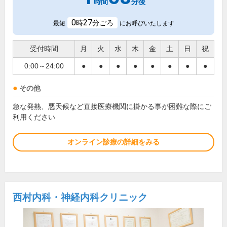
時間
分後
0
27
時
分ごろ
最短
にお呼びいたします
受付時間
月
火
水
木
金
土
日
祝
0:00～24:00
●
●
●
●
●
●
●
●
その他
急な発熱、悪天候など直接医療機関に掛かる事が困難な際にご
利用ください
オンライン診療の詳細をみる
西村内科・神経内科クリニック