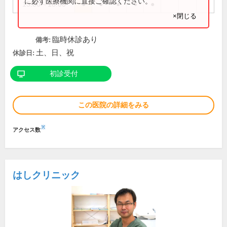
に必ず医療機関に直接ご確認ください。
15:00～18:00
●
●
●
●
●
×閉じる
臨時休診あり
備考:
土、日、祝
休診日:
初診受付
この医院の詳細をみる
※
アクセス数
はしクリニック