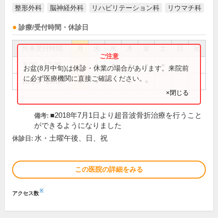
整形外科
脳神経外科
リハビリテーション科
リウマチ科
診療/受付時間・休診日
外来受付時間
月
火
水
木
金
土
日
祝
9:00～12:30
●
●
●
●
●
●
お盆(8月中旬)は休診・休業の場合があります。来院前
に必ず医療機関に直接ご確認ください。
16:00～19:00
●
●
●
●
×閉じる
■2018年7月1日より超音波骨折治療を行うこと
備考:
ができるようになりました
水・土曜午後、日、祝
休診日:
この医院の詳細をみる
※
アクセス数