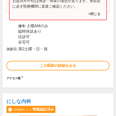
お盆(8月中旬)は休診・休業の場合があります。来院前
に必ず医療機関に直接ご確認ください。
18:30～20:30
●
●
●
●
●
×閉じる
土曜AMのみ
備考:
臨時休診あり
往診可
在宅可
第2土曜・日・祝
休診日:
この医院の詳細をみる
※
アクセス数
にしな内科
情報認証済み
医療機関による