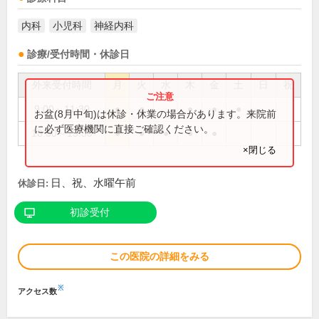
内科
小児科
神経内科
診療/受付時間・休診日
外来受付時間
月
火
水
木
金
土
日
祝
9:00～11:30
●
●
●
●
●
お盆(8月中旬)は休診・休業の場合があります。来院前
に必ず医療機関に直接ご確認ください。
18:00～19:30
●
●
●
●
●
×閉じる
日、祝、水曜午前
休診日:
初診受付
この医院の詳細をみる
※
アクセス数