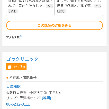
症状が見受けられると診断さ
ました。先生も看護師さんも
れて、昔からそうじゃ...
親身で点滴とお薬で落...
もっ
もっ
と読む
と読む
この医院の詳細をみる
※
アクセス数
ゴゥクリニック
7
口コミ
件
所在地・電話番号
天満橋駅
大阪府大阪市中央区大手前1丁目6-4
リップル天満橋ビル2F
[地図]
06-6232-8111