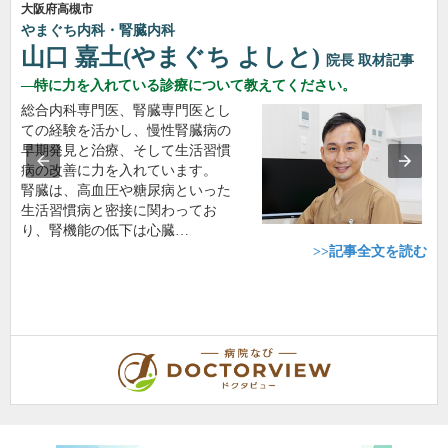
大阪府高槻市
やまぐち内科・腎臓内科
山口 嘉土(やまぐち よしと)
院長
取材記事
特に力を入れている診療について教えてください。
総合内科専門医、腎臓専門医とし
ての経験を活かし、慢性腎臓病の
早期発見と治療、そして生活習慣
病の改善に力を入れています。
腎臓は、高血圧や糖尿病といった
生活習慣病と密接に関わってお
り、腎機能の低下は心臓…
>>記事全文を読む