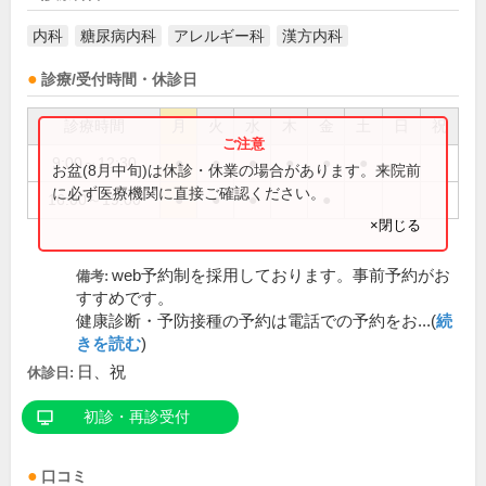
内科
糖尿病内科
アレルギー科
漢方内科
診療/受付時間・休診日
診療時間
月
火
水
木
金
土
日
祝
9:00～12:30
●
●
●
●
●
●
お盆(8月中旬)は休診・休業の場合があります。来院前
に必ず医療機関に直接ご確認ください。
16:00～19:00
●
●
●
●
×閉じる
web予約制を採用しております。事前予約がお
備考:
すすめです。
健康診断・予防接種の予約は電話での予約をお...(
続
きを読む
)
日、祝
休診日:
初診・再診受付
口コミ