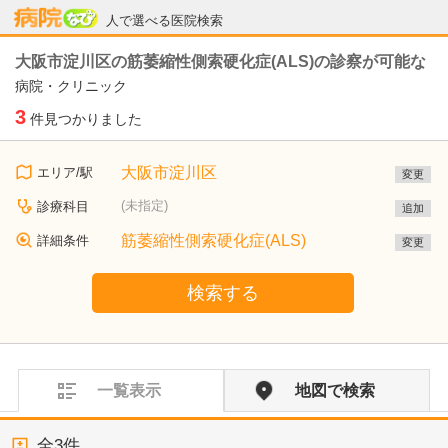
病院なび
人で選べる医院検索
大阪市淀川区の筋萎縮性側索硬化症(ALS)の診察が可能な
病院・クリニック
3
件見つかりました
大阪市淀川区
エリア/駅
変更
(未指定)
診療科目
追加
筋萎縮性側索硬化症(ALS)
詳細条件
変更
検索する
一覧表示
地図で検索
全
3
件