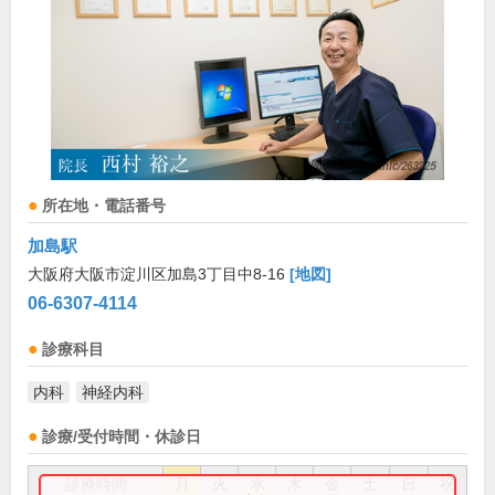
所在地・電話番号
加島駅
大阪府大阪市淀川区加島3丁目中8-16
[地図]
06-6307-4114
診療科目
内科
神経内科
診療/受付時間・休診日
診療時間
月
火
水
木
金
土
日
祝