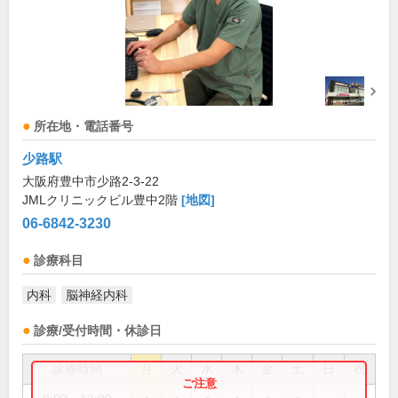
所在地・電話番号
少路駅
大阪府豊中市少路2-3-22
JMLクリニックビル豊中2階
[地図]
06-6842-3230
診療科目
内科
脳神経内科
診療/受付時間・休診日
診療時間
月
火
水
木
金
土
日
祝