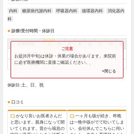
内科
糖尿病代謝内科
呼吸器内科
循環器内科
消化器内
科
診療/受付時間・休診日
診療時間
月
火
水
木
金
土
日
祝
9:30～13:00
●
●
●
●
●
お盆(8月中旬)は休診・休業の場合があります。来院前
に必ず医療機関に直接ご確認ください。
15:00～18:00
●
●
●
●
●
×閉じる
土、日、祝
休診日:
口コミ
かなり良いお医者さんだ
一ヶ月も咳が続き、昨晩
と思います。親身になって聞
は一晩中咳がでて吐いてしま
いてくれます。昔から喘息の
い、会社休んでこちらに伺い