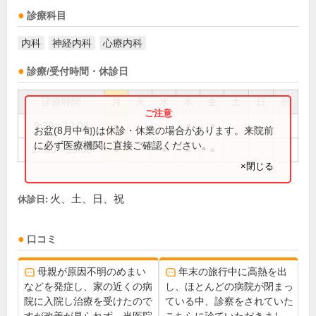
診療科目
内科
神経内科
心療内科
診療/受付時間・休診日
診療時間
月
火
水
木
金
土
日
祝
9:30～12:00
●
●
●
お盆(8月中旬)は休診・休業の場合があります。来院前
に必ず医療機関に直接ご確認ください。
17:30～19:30
●
●
●
●
×閉じる
火、土、日、祝
休診日:
口コミ
母親が原因不明のめまい
年末の旅行中に高熱を出
などを発症し、家の近くの病
し、ほとんどの病院が閉まっ
院に入院し治療を受けたので
ている中、診察をされていた