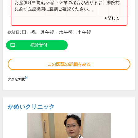
9:00～12:00
●
●
●
●
●
●
お盆(8月中旬)は休診・休業の場合があります。来院前
に必ず医療機関に直接ご確認ください。
17:00～19:00
●
●
●
×閉じる
日、祝、月午後、水午後、土午後
休診日:
初診受付
この医院の詳細をみる
※
アクセス数
かめいクリニック