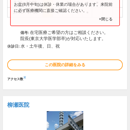
8:30～12:00
●
●
●
●
●
●
お盆(8月中旬)は休診・休業の場合があります。来院前
に必ず医療機関に直接ご確認ください。
15:00～17:30
●
●
●
●
×閉じる
在宅医療ご希望の方はご相談ください。
備考:
院長(東京大学医学部卒)が対応いたします。
水・土午後、日、祝
休診日:
この医院の詳細をみる
※
アクセス数
柳瀬医院