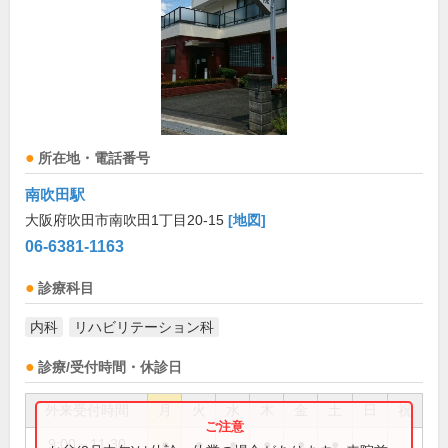
所在地・電話番号
南吹田駅
大阪府吹田市南吹田1丁目20-15
[地図]
06-6381-1163
診療科目
内科
リハビリテーション科
診療/受付時間・休診日
外来受付時間
月
火
水
木
金
土
日
祝
9:00～11:30
●
●
●
●
●
●