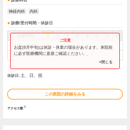
診療科目
神経内科
内科
診療/受付時間・休診日
診療時間
月
火
水
木
金
土
日
祝
9:00～13:00
●
●
●
●
●
お盆(8月中旬)は休診・休業の場合があります。来院前
に必ず医療機関に直接ご確認ください。
14:00～18:00
●
●
●
●
●
×閉じる
土、日、祝
休診日:
この医院の詳細をみる
※
アクセス数