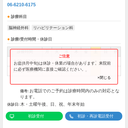
06-6210-6175
診療科目
脳神経外科
リハビリテーション科
診療/受付時間・休診日
診療時間
月
火
水
木
金
土
日
祝
9:00～12:30
●
●
●
●
●
●
お盆(8月中旬)は休診・休業の場合があります。来院前
に必ず医療機関に直接ご確認ください。
15:00～18:30
●
●
●
●
×閉じる
お電話でのご予約は診療時間内のみの対応とな
備考:
ります。
木・土曜午後、日、祝、年末年始
休診日:
初診受付
初診・再診電話受付