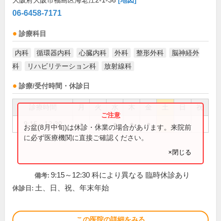
大阪府大阪市福島区海老江2-1-36
[地図]
06-6458-7171
診療科目
内科
循環器内科
心臓内科
外科
整形外科
脳神経外
科
リハビリテーション科
放射線科
診療/受付時間・休診日
診療時間
月
火
水
木
金
土
日
祝
9:15～12:30
●
●
●
●
●
お盆(8月中旬)は休診・休業の場合があります。来院前
に必ず医療機関に直接ご確認ください。
×閉じる
9:15～12:30 科により異なる 臨時休診あり
備考:
土、日、祝、年末年始
休診日:
この医院の詳細をみる