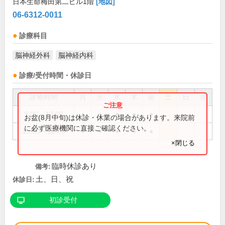
日本生命梅田第二ビル1階
[地図]
06-6312-0011
診療科目
脳神経外科
脳神経内科
診療/受付時間・休診日
診療時間
月
火
水
木
金
土
日
祝
9:00～12:00
●
●
●
●
●
お盆(8月中旬)は休診・休業の場合があります。来院前
に必ず医療機関に直接ご確認ください。
15:00～18:00
●
●
●
●
●
×閉じる
臨時休診あり
備考:
土、日、祝
休診日:
初診受付