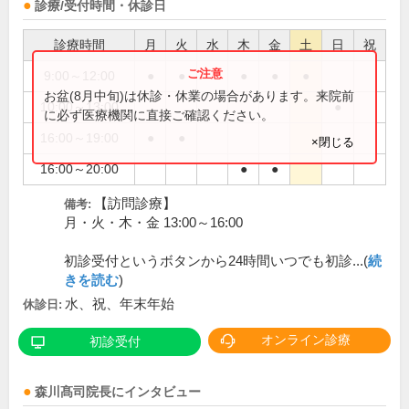
診療/受付時間・休診日
診療時間
月
火
水
木
金
土
日
祝
9:00～12:00
●
●
●
●
●
お盆(8月中旬)は休診・休業の場合があります。来院前
10:00～13:00
●
に必ず医療機関に直接ご確認ください。
16:00～19:00
●
●
×閉じる
16:00～20:00
●
●
【訪問診療】
備考:
月・火・木・金 13:00～16:00
初診受付というボタンから24時間いつでも初診...(
続
きを読む
)
水、祝、年末年始
休診日:
オンライン診療
初診受付
森川髙司
院長
にインタビュー