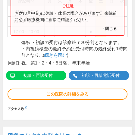
診療時間
月
火
水
木
金
土
日
祝
9:00～12:30
●
●
●
●
●
●
お盆(8月中旬)は休診・休業の場合があります。来院前
に必ず医療機関に直接ご確認ください。
13:30～18:30
●
●
●
●
×閉じる
17:00～20:00
●
・初診の受付は診察終了20分前となります。
備考:
・内視鏡検査の最終予約は受付時間の最終受付1時間
前となり...(
続きを読む
)
祝、第1・2・4・5日曜、年末年始
休診日:
初診・再診受付
初診・再診電話受付
この医院の詳細をみる
※
アクセス数