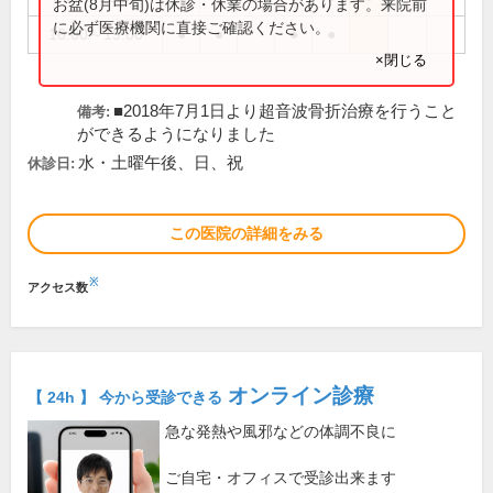
お盆(8月中旬)は休診・休業の場合があります。来院前
に必ず医療機関に直接ご確認ください。
16:00～19:00
●
●
●
●
×閉じる
■2018年7月1日より超音波骨折治療を行うこと
備考:
ができるようになりました
水・土曜午後、日、祝
休診日:
この医院の詳細をみる
※
アクセス数
オンライン診療
【 24h 】 今から受診できる
急な発熱や風邪などの体調不良に
ご自宅・オフィスで受診出来ます