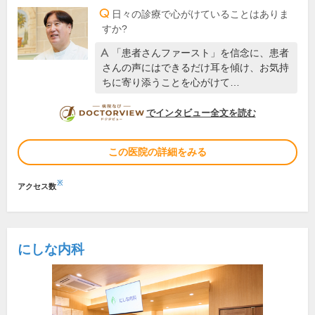
日々の診療で心がけていることはありま
すか?
「患者さんファースト」を信念に、患者
さんの声にはできるだけ耳を傾け、お気持
ちに寄り添うことを心がけて…
DOCTORVIEW
でインタビュー全文を読む
この医院の詳細をみる
※
アクセス数
にしな内科