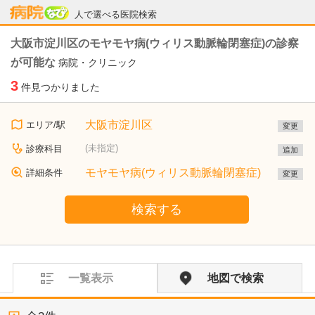
病院なび
人で選べる医院検索
大阪市淀川区のモヤモヤ病(ウィリス動脈輪閉塞症)の診察
が可能な
病院・クリニック
3
件見つかりました
大阪市淀川区
エリア/駅
変更
(未指定)
診療科目
追加
モヤモヤ病(ウィリス動脈輪閉塞症)
詳細条件
変更
検索する
一覧表示
地図で検索