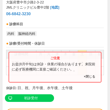
大阪府豊中市少路2-3-22
JMLクリニックビル豊中2階
[地図]
06-6842-3230
診療科目
内科
脳神経内科
診療/受付時間・休診日
診療時間
月
火
水
木
金
土
日
祝
9:00～12:00
●
●
●
●
●
●
お盆(8月中旬)は休診・休業の場合があります。来院前
に必ず医療機関に直接ご確認ください。
17:00～19:00
●
●
●
×閉じる
日、祝、月午後、水午後、土午後
休診日:
初診受付