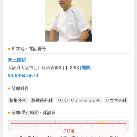
所在地・電話番号
東三国駅
大阪府大阪市淀川区西宮原3丁目3-98
[地図]
06-6394-5570
診療科目
整形外科
脳神経外科
リハビリテーション科
リウマチ科
診療/受付時間・休診日
外来受付時間
月
火
水
木
金
土
日
祝
9:00～12:30
●
●
●
●
●
●