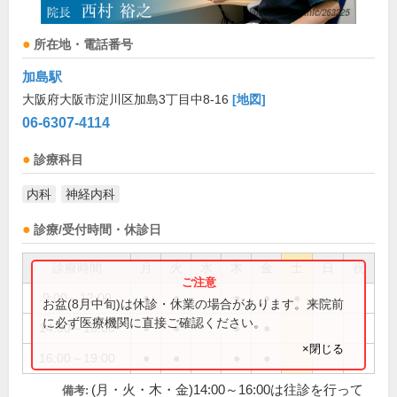
所在地・電話番号
加島駅
大阪府大阪市淀川区加島3丁目中8-16
[地図]
06-6307-4114
診療科目
内科
神経内科
診療/受付時間・休診日
診療時間
月
火
水
木
金
土
日
祝
9:00～12:00
●
●
●
●
●
お盆(8月中旬)は休診・休業の場合があります。来院前
に必ず医療機関に直接ご確認ください。
14:00～16:00
●
●
●
●
×閉じる
16:00～19:00
●
●
●
●
(月・火・木・金)14:00～16:00は往診を行って
備考: