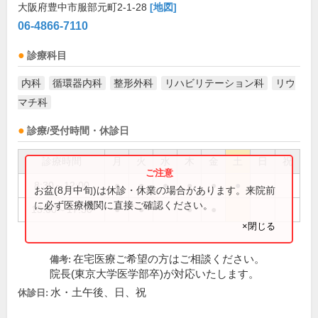
大阪府豊中市服部元町2-1-28
[地図]
06-4866-7110
診療科目
内科
循環器内科
整形外科
リハビリテーション科
リウ
マチ科
診療/受付時間・休診日
診療時間
月
火
水
木
金
土
日
祝
8:30～12:00
●
●
●
●
●
●
お盆(8月中旬)は休診・休業の場合があります。来院前
に必ず医療機関に直接ご確認ください。
15:00～17:30
●
●
●
●
×閉じる
在宅医療ご希望の方はご相談ください。
備考:
院長(東京大学医学部卒)が対応いたします。
水・土午後、日、祝
休診日: