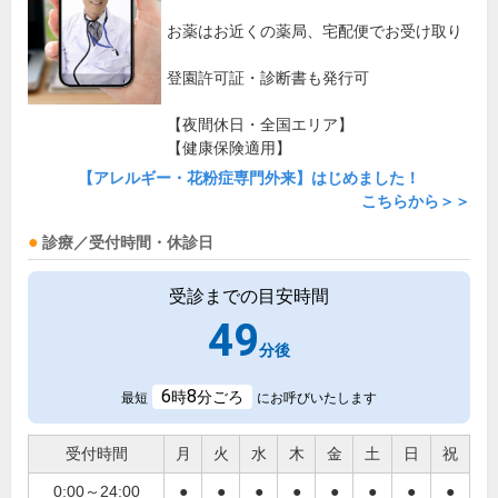
お薬はお近くの薬局、宅配便でお受け取り
登園許可証・診断書も発行可
【夜間休日・全国エリア】
【健康保険適用】
【アレルギー・花粉症専門外来】はじめました！
こちらから＞＞
診療／受付時間・休診日
受診までの目安時間
49
分後
6
8
時
分ごろ
最短
にお呼びいたします
受付時間
月
火
水
木
金
土
日
祝
0:00～24:00
●
●
●
●
●
●
●
●