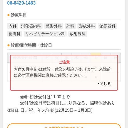
06-6429-1463
診療科目
内科
消化器内科
整形外科
外科
形成外科
泌尿器科
皮膚科
リハビリテーション科
放射線科
診療/受付時間・休診日
外来受付時間
月
火
水
木
金
土
日
祝
9:00～12:00
●
●
●
●
●
●
お盆(8月中旬)は休診・休業の場合があります。来院前
に必ず医療機関に直接ご確認ください。
13:00～16:30
●
●
●
●
●
●
×閉じる
初診受付は11:00まで
備考:
受付/診療日時は科目により異なる、臨時休診あり
日、祝、年末年始(12月29日～1月3日)
休診日: