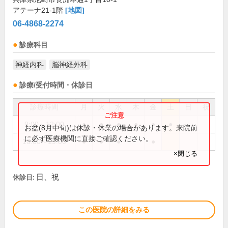
アテーナ21-1階
[地図]
06-4868-2274
診療科目
神経内科
脳神経外科
診療/受付時間・休診日
診療時間
月
火
水
木
金
土
日
祝
9:00～12:00
●
●
●
●
●
●
お盆(8月中旬)は休診・休業の場合があります。来院前
に必ず医療機関に直接ご確認ください。
16:00～19:00
●
●
●
●
×閉じる
日、祝
休診日:
この医院の詳細をみる