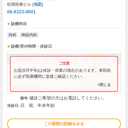
松岡医療ビル
[地図]
06-6323-0601
診療科目
内科
神経内科
診療/受付時間・休診日
診療時間
月
火
水
木
金
土
日
祝
9:00～12:00
●
●
●
●
●
●
お盆(8月中旬)は休診・休業の場合があります。来院前
に必ず医療機関に直接ご確認ください。
13:00～15:00
●
●
●
×閉じる
16:00～19:00
●
●
●
健診ご希望の方はお電話してください。
備考:
日、祝、年末年始
休診日:
この医院の詳細をみる