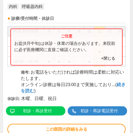
内科
呼吸器内科
診療/受付時間・休診日
外来受付時間
月
火
水
木
金
土
日
祝
9:00～12:00
●
●
●
●
お盆(8月中旬)は休診・休業の場合があります。来院前
に必ず医療機関に直接ご確認ください。
9:00～13:00
●
×閉じる
15:00～18:00
●
●
●
●
お電話をいただければ診療時間は柔軟に対応い
備考:
たします。
オンライン診療は毎日23:00まで実施しており...(
続き
を読む
)
木曜、日曜、祝日
休診日:
初診・再診受付
初診・再診電話受付
この医院の詳細をみる