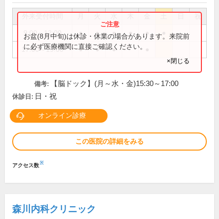
外来受付時間
月
火
水
木
金
土
日
祝
9:00～12:00
●
●
●
●
●
●
お盆(8月中旬)は休診・休業の場合があります。来院前
に必ず医療機関に直接ご確認ください。
17:00～19:00
●
●
●
●
×閉じる
【脳ドック】(月～水・金)15:30～17:00
備考:
日・祝
休診日:
オンライン診療
この医院の詳細をみる
※
アクセス数
森川内科クリニック