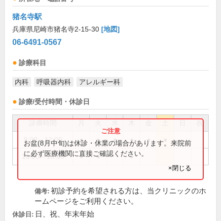
猪名寺駅
兵庫県尼崎市猪名寺2-15-30
[地図]
06-6491-0567
診療科目
内科
呼吸器内科
アレルギー科
診療/受付時間・休診日
診療時間
月
火
水
木
金
土
日
祝
9:00～12:00
●
●
●
●
●
●
お盆(8月中旬)は休診・休業の場合があります。来院前
に必ず医療機関に直接ご確認ください。
16:00～18:30
●
●
●
×閉じる
初診予約を希望される方は、当クリニックのホ
備考:
ームページをご利用ください。
日、祝、年末年始
休診日: