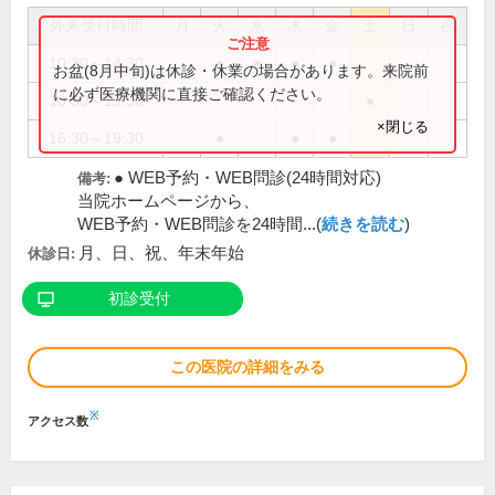
外来受付時間
月
火
水
木
金
土
日
祝
10:30～14:30
●
●
●
●
お盆(8月中旬)は休診・休業の場合があります。来院前
に必ず医療機関に直接ご確認ください。
10:30～15:30
●
×閉じる
16:30～19:30
●
●
●
● WEB予約・WEB問診(24時間対応)
備考:
当院ホームページから、
WEB予約・WEB問診を24時間...(
続きを読む
)
月、日、祝、年末年始
休診日:
初診受付
この医院の詳細をみる
※
アクセス数