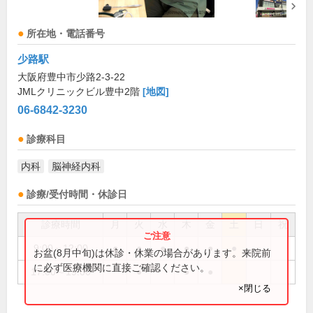
所在地・電話番号
少路駅
大阪府豊中市少路2-3-22
JMLクリニックビル豊中2階
[地図]
06-6842-3230
診療科目
内科
脳神経内科
診療/受付時間・休診日
診療時間
月
火
水
木
金
土
日
祝
9:00～12:00
●
●
●
●
●
●
お盆(8月中旬)は休診・休業の場合があります。来院前
に必ず医療機関に直接ご確認ください。
17:00～19:00
●
●
●
×閉じる