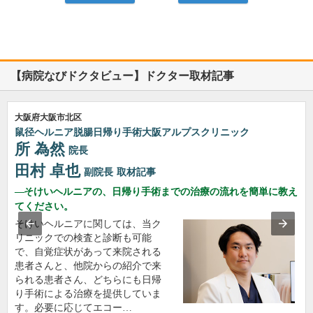
【病院なびドクタビュー】ドクター取材記事
大阪府大阪市北区
鼠径ヘルニア脱腸日帰り手術大阪アルプスクリニック
所 為然
院長
田村 卓也
副院長
取材記事
そけいヘルニアの、日帰り手術までの治療の流れを簡単に教え
てください。
そけいヘルニアに関しては、当ク
リニックでの検査と診断も可能
で、自覚症状があって来院される
患者さんと、他院からの紹介で来
られる患者さん、どちらにも日帰
り手術による治療を提供していま
す。必要に応じてエコー…