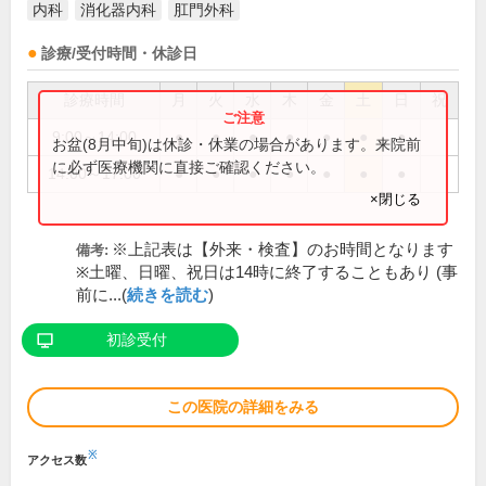
内科
消化器内科
肛門外科
診療/受付時間・休診日
診療時間
月
火
水
木
金
土
日
祝
9:00～14:00
●
●
●
●
●
●
●
お盆(8月中旬)は休診・休業の場合があります。来院前
に必ず医療機関に直接ご確認ください。
14:00～17:00
●
●
●
●
●
●
●
×閉じる
※上記表は【外来・検査】のお時間となります
備考:
※土曜、日曜、祝日は14時に終了することもあり (事
前に...(
続きを読む
)
初診受付
この医院の詳細をみる
※
アクセス数