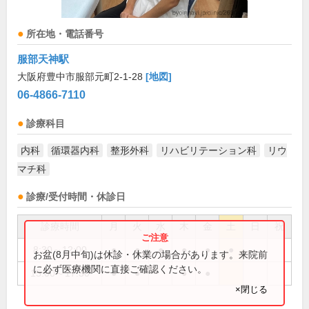
所在地・電話番号
服部天神駅
大阪府豊中市服部元町2-1-28
[地図]
06-4866-7110
診療科目
内科
循環器内科
整形外科
リハビリテーション科
リウ
マチ科
診療/受付時間・休診日
診療時間
月
火
水
木
金
土
日
祝
8:30～12:00
●
●
●
●
●
●
お盆(8月中旬)は休診・休業の場合があります。来院前
に必ず医療機関に直接ご確認ください。
15:00～17:30
●
●
●
●
×閉じる