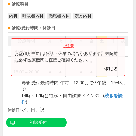
診療科目
内科
呼吸器内科
循環器内科
漢方内科
診療/受付時間・休診日
診療時間
月
火
水
木
金
土
日
祝
9:00～12:00
●
●
●
●
●
お盆(8月中旬)は休診・休業の場合があります。来院前
に必ず医療機関に直接ご確認ください。
14:00～17:00
●
●
●
●
×閉じる
18:00～20:00
●
●
●
●
受付最終時間 午前…12:00まで / 午後…19:45ま
備考:
で
14時～17時は往診・自由診療メインの...(
続きを読
む
)
水、日、祝
休診日:
初診受付