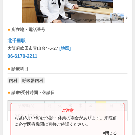
所在地・電話番号
北千里駅
大阪府吹田市青山台4-6-27
[地図]
06-6170-2211
診療科目
内科
呼吸器内科
診療/受付時間・休診日
診療時間
月
火
水
木
金
土
日
祝
9:00～17:00
●
●
●
●
●
お盆(8月中旬)は休診・休業の場合があります。来院前
に必ず医療機関に直接ご確認ください。
×閉じる