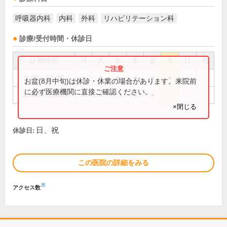
呼吸器内科
内科
外科
リハビリテーション科
診療/受付時間・休診日
診療時間
月
火
水
木
金
土
日
祝
9:00～12:30
●
●
●
●
●
●
お盆(8月中旬)は休診・休業の場合があります。来院前
に必ず医療機関に直接ご確認ください。
16:00～19:00
●
●
●
●
×閉じる
日、祝
休診日:
この医院の詳細をみる
※
アクセス数