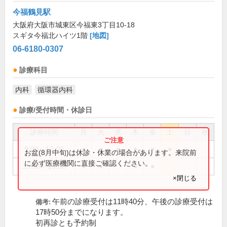
今福鶴見駅
大阪府大阪市城東区今福東3丁目10-18
スギタ今福北ハイツ1階
[地図]
06-6180-0307
診療科目
内科
循環器内科
診療/受付時間・休診日
診療時間
月
火
水
木
金
土
日
祝
9:00～12:00
●
●
●
●
●
●
お盆(8月中旬)は休診・休業の場合があります。来院前
に必ず医療機関に直接ご確認ください。
15:30～18:30
●
●
●
●
×閉じる
午前の診療受付は11時40分、午後の診療受付は
備考:
17時50分までになります。
初再診とも予約制