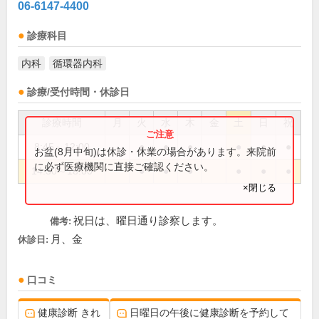
06-6147-4400
診療科目
内科
循環器内科
診療/受付時間・休診日
診療時間
月
火
水
木
金
土
日
祝
8:45～12:00
●
●
●
●
●
●
お盆(8月中旬)は休診・休業の場合があります。来院前
に必ず医療機関に直接ご確認ください。
14:30～18:00
●
●
●
●
●
●
×閉じる
祝日は、曜日通り診察します。
備考:
月、金
休診日:
口コミ
健康診断 きれ
日曜日の午後に健康診断を予約して