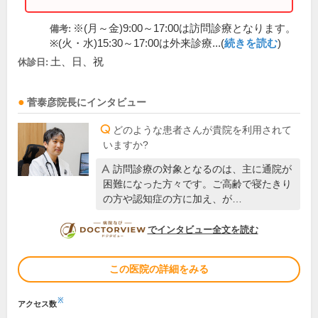
※(月～金)9:00～17:00は訪問診療となります。
備考:
※(火・水)15:30～17:00は外来診療...(
続きを読む
)
土、日、祝
休診日:
菅泰彦
院長
にインタビュー
どのような患者さんが貴院を利用されて
いますか?
訪問診療の対象となるのは、主に通院が
困難になった方々です。ご高齢で寝たきり
の方や認知症の方に加え、が…
DOCTORVIEW
でインタビュー全文を読む
この医院の詳細をみる
※
アクセス数