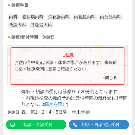
診療科目
内科
糖尿病内科
消化器内科
内視鏡内科
内分泌内科
代謝内科
呼吸器内科
診療/受付時間・休診日
診療時間
月
火
水
木
金
土
日
祝
9:00～12:30
●
●
●
●
●
●
お盆(8月中旬)は休診・休業の場合があります。来院前
に必ず医療機関に直接ご確認ください。
13:30～18:30
●
●
●
●
×閉じる
17:00～20:00
●
・初診の受付は診察終了20分前となります。
備考:
・内視鏡検査の最終予約は受付時間の最終受付1時間
前となり...(
続きを読む
)
祝、第1・2・4・5日曜、年末年始
休診日:
初診・再診受付
初診・再診電話受付