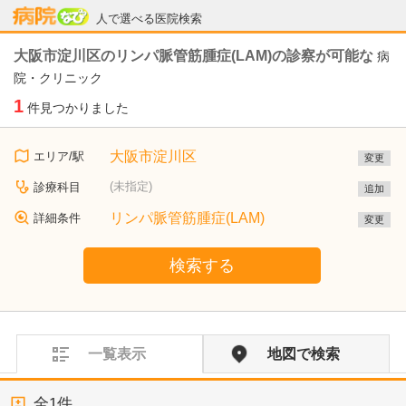
病院なび
人で選べる医院検索
大阪市淀川区のリンパ脈管筋腫症(LAM)の診察が可能な
病
院・クリニック
1
件見つかりました
大阪市淀川区
エリア/駅
変更
(未指定)
診療科目
追加
リンパ脈管筋腫症(LAM)
詳細条件
変更
検索する
一覧表示
地図で検索
全
1
件