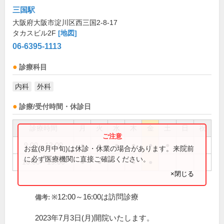
三国駅
大阪府大阪市淀川区西三国2-8-17
タカスビル2F
[地図]
06-6395-1113
診療科目
内科
外科
診療/受付時間・休診日
診療時間
月
火
水
木
金
土
日
祝
9:00～12:00
●
●
●
●
●
●
●
お盆(8月中旬)は休診・休業の場合があります。来院前
に必ず医療機関に直接ご確認ください。
16:00～19:00
●
●
●
●
×閉じる
※12:00～16:00は訪問診療
備考:
2023年7月3日(月)開院いたします。