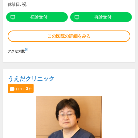
祝
休診日:
初診受付
再診受付
この医院の詳細をみる
※
アクセス数
うえだクリニック
3
口コミ
件