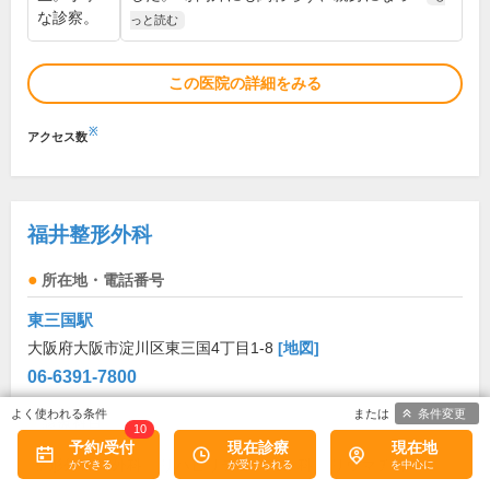
な診察。
っと読む
この医院の詳細をみる
※
アクセス数
福井整形外科
所在地・電話番号
東三国駅
大阪府大阪市淀川区東三国4丁目1-8
[地図]
06-6391-7800
条件変更
診療科目
10
予約/受付
現在診療
現在地
整形外科
外科
リハビリテーション科
リウマチ科