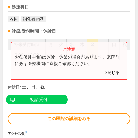
診療科目
内科
消化器内科
診療/受付時間・休診日
外来受付時間
月
火
水
木
金
土
日
祝
9:00～12:00
●
●
●
●
●
お盆(8月中旬)は休診・休業の場合があります。来院前
に必ず医療機関に直接ご確認ください。
×閉じる
土、日、祝
休診日:
初診受付
この医院の詳細をみる
※
アクセス数