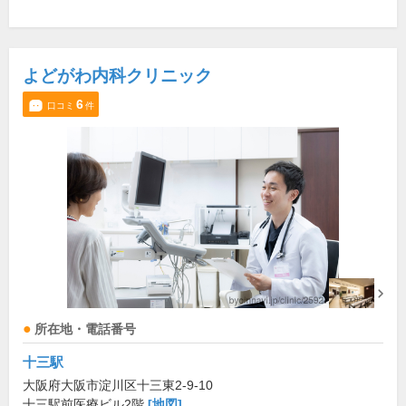
よどがわ内科クリニック
6
口コミ
件
所在地・電話番号
十三駅
大阪府大阪市淀川区十三東2-9-10
十三駅前医療ビル2階
[地図]