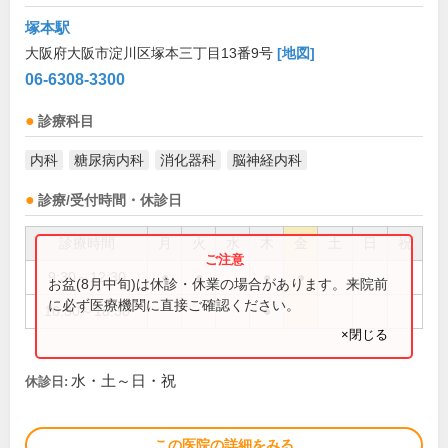
塚本駅
大阪府大阪市淀川区塚本三丁目13番9号
[地図]
06-6308-3300
診療科目
内科
糖尿病内科
消化器科
脳神経内科
診療/受付時間・休診日
診療時間
月
火
水
木
金
土
日
祝
9:30～12:30
●
●
●
●
お盆(8月中旬)は休診・休業の場合があります。来院前
に必ず医療機関に直接ご確認ください。
16:30～18:30
●
×閉じる
水・土～日・祝
休診日:
この医院の詳細をみる