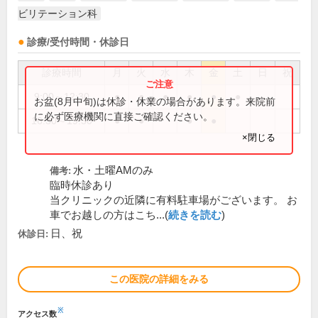
ビリテーション科
診療/受付時間・休診日
診療時間
月
火
水
木
金
土
日
祝
9:00～12:30
●
●
●
●
●
●
お盆(8月中旬)は休診・休業の場合があります。来院前
に必ず医療機関に直接ご確認ください。
16:30～19:30
●
●
●
●
×閉じる
水・土曜AMのみ
備考:
臨時休診あり
当クリニックの近隣に有料駐車場がございます。 お
車でお越しの方はこち...(
続きを読む
)
日、祝
休診日:
この医院の詳細をみる
※
アクセス数