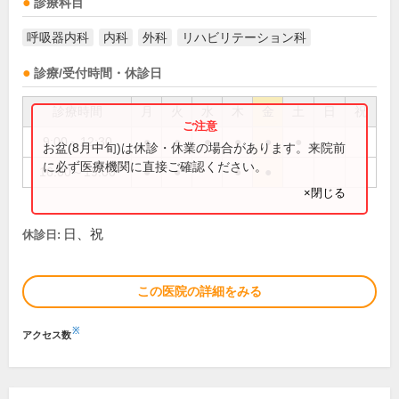
診療科目
呼吸器内科
内科
外科
リハビリテーション科
診療/受付時間・休診日
診療時間
月
火
水
木
金
土
日
祝
9:00～12:30
●
●
●
●
●
●
お盆(8月中旬)は休診・休業の場合があります。来院前
に必ず医療機関に直接ご確認ください。
16:00～19:00
●
●
●
●
×閉じる
日、祝
休診日:
この医院の詳細をみる
※
アクセス数