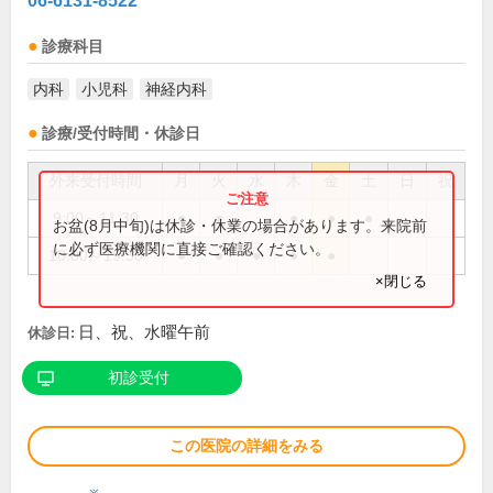
06-6131-8522
診療科目
内科
小児科
神経内科
診療/受付時間・休診日
外来受付時間
月
火
水
木
金
土
日
祝
9:00～11:30
●
●
●
●
●
お盆(8月中旬)は休診・休業の場合があります。来院前
に必ず医療機関に直接ご確認ください。
18:00～19:30
●
●
●
●
●
×閉じる
日、祝、水曜午前
休診日:
初診受付
この医院の詳細をみる