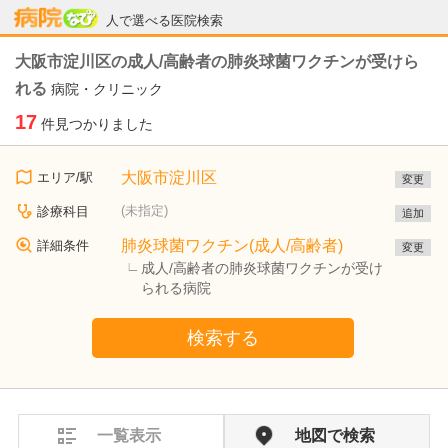
病院なび
人で選べる医院検索
大阪市淀川区の成人/高齢者の肺炎球菌ワクチンが受けら
れる
病院・クリニック
17
件見つかりました
大阪市淀川区
エリア/駅
変更
(未指定)
診療科目
追加
肺炎球菌ワクチン(成人/高齢者)
詳細条件
変更
成人/高齢者の肺炎球菌ワクチンが受け
られる病院
検索する
一覧表示
地図で検索