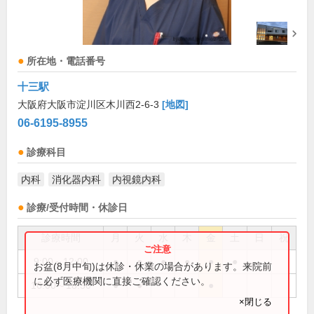
所在地・電話番号
十三駅
大阪府大阪市淀川区木川西2-6-3
[地図]
06-6195-8955
診療科目
内科
消化器内科
内視鏡内科
診療/受付時間・休診日
診療時間
月
火
水
木
金
土
日
祝
9:00～12:00
●
●
●
●
●
●
お盆(8月中旬)は休診・休業の場合があります。来院前
に必ず医療機関に直接ご確認ください。
16:00～18:30
●
●
●
×閉じる