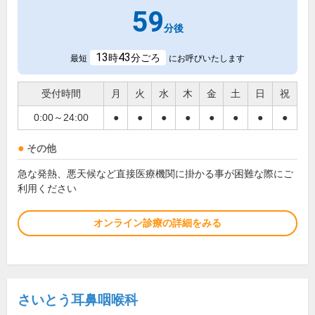
59
分後
13
43
時
分ごろ
最短
にお呼びいたします
受付時間
月
火
水
木
金
土
日
祝
0:00～24:00
●
●
●
●
●
●
●
●
その他
急な発熱、悪天候など直接医療機関に掛かる事が困難な際にご
利用ください
オンライン診療の詳細をみる
さいとう耳鼻咽喉科