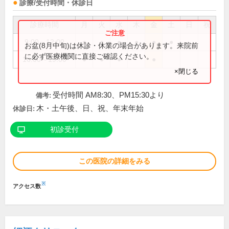
診療/受付時間・休診日
診療時間
月
火
水
木
金
土
日
祝
9:00～12:00
●
●
●
●
●
●
お盆(8月中旬)は休診・休業の場合があります。来院前
に必ず医療機関に直接ご確認ください。
16:00～19:00
●
●
●
●
×閉じる
受付時間 AM8:30、PM15:30より
備考:
木・土午後、日、祝、年末年始
休診日:
初診受付
この医院の詳細をみる
※
アクセス数