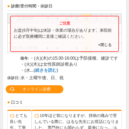
診療/受付時間・休診日
診療時間
月
火
水
木
金
土
日
祝
9:00～12:30
●
●
●
●
●
●
お盆(8月中旬)は休診・休業の場合があります。来院前
に必ず医療機関に直接ご確認ください。
15:30～16:00
●
●
×閉じる
16:00～19:00
●
●
●
●
・(火)(木)の15:30-16:00は予防接種、健診です
備考:
・(火)(木)は女性医師診察あり
・(水...(
続きを読む
)
水・土曜午後、日、祝
休診日:
オンライン診療
口コミ
とても
10年ほど前になりますが、持病の痛みで苦
良い先
しんでいる際に、はるな先生にお世話になりま
生。丁寧
した。 専門外にも関わらず、親身になっ...
も