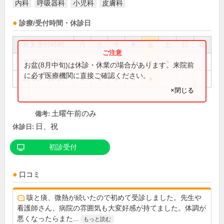
内科
呼吸器科
小児科
皮膚科
診療/受付時間・休診日
外来受付時間
月
火
水
木
金
土
日
祝
9:00～12:30
●
●
●
●
●
●
お盆(8月中旬)は休診・休業の場合があります。来院前
に必ず医療機関に直接ご確認ください。
17:00～19:30
●
●
●
●
●
×閉じる
土曜午前のみ
備考:
日、祝
休診日:
初診受付
口コミ
咳と痰、微熱が続いたので初めて受診しました。先生や
看護師さん、病院の雰囲気も大変好感が持てました。体調が
悪くなったらまた...
もっと読む