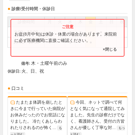
診療/受付時間・休診日
診療時間
月
火
水
木
金
土
日
祝
9:00～13:00
●
●
●
●
●
お盆(8月中旬)は休診・休業の場合があります。来院前
に必ず医療機関に直接ご確認ください。
16:30～18:30
●
●
●
×閉じる
木・土曜午前のみ
備考:
火、日、祝
休診日:
口コミ
たまたま体調を崩したと
今回、ネットで調べて何
きに今まで行っていた病院が
となく気になって通院してみ
お休みだったのでお世話にな
ました。先生の診察だけでな
りました。 冷たくあしらわ
く、看護師さん、受付の方皆
れたりされるのが怖く...
さんが優しく丁寧な対...
も
もっ
っと読む
と読む