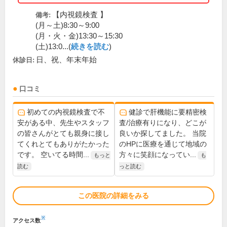
【内視鏡検査 】
備考:
(月～土)8:30～9:00
(月・火・金)13:30～15:30
(土)13:0...(
続きを読む
)
日、祝、年末年始
休診日:
口コミ
初めての内視鏡検査で不
健診で肝機能に要精密検
安がある中、先生やスタッフ
査/治療有りになり、どこが
の皆さんがとても親身に接し
良いか探してました。 当院
てくれとてもありがたかった
のHPに医療を通じて地域の
です。 空いてる時間...
方々に笑顔になってい...
もっと
も
読む
っと読む
この医院の詳細をみる
※
アクセス数