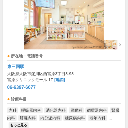
所在地・電話番号
東三国駅
大阪府大阪市淀川区西宮原3丁目3-98
宮原クリニックモール 1F
[地図]
06-6397-6677
診療科目
内科
呼吸器内科
消化器内科
胃腸科
循環器内科
腎臓
内科
肝臓内科
内分泌内科
糖尿病内科
老年内科
...
もっと見る