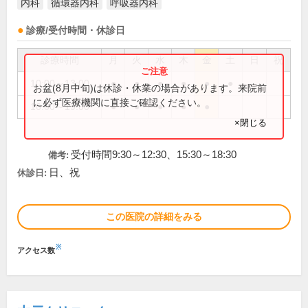
内科
循環器内科
呼吸器内科
診療/受付時間・休診日
診療時間
月
火
水
木
金
土
日
祝
10:00～13:00
●
●
●
●
●
●
お盆(8月中旬)は休診・休業の場合があります。来院前
に必ず医療機関に直接ご確認ください。
16:00～19:00
●
●
●
●
●
×閉じる
受付時間9:30～12:30、15:30～18:30
備考:
日、祝
休診日:
この医院の詳細をみる
※
アクセス数