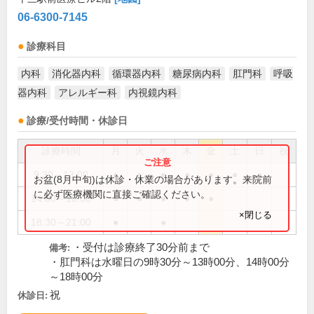
06-6300-7145
診療科目
内科
消化器内科
循環器内科
糖尿病内科
肛門科
呼吸
器内科
アレルギー科
内視鏡内科
診療/受付時間・休診日
診療時間
月
火
水
木
金
土
日
祝
9:30～13:00
●
●
●
●
●
●
●
お盆(8月中旬)は休診・休業の場合があります。来院前
に必ず医療機関に直接ご確認ください。
14:00～18:00
●
●
●
●
●
×閉じる
18:30～21:00
●
●
・受付は診療終了30分前まで
備考:
・肛門科は水曜日の9時30分～13時00分、14時00分
～18時00分
祝
休診日: