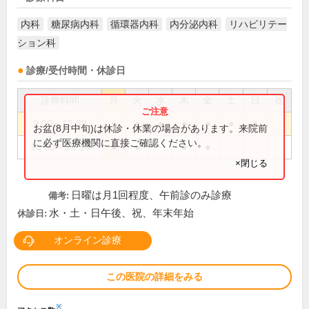
内科
糖尿病内科
循環器内科
内分泌内科
リハビリテー
ション科
診療/受付時間・休診日
診療時間
月
火
水
木
金
土
日
祝
9:00～12:30
●
●
●
●
●
●
●
お盆(8月中旬)は休診・休業の場合があります。来院前
に必ず医療機関に直接ご確認ください。
16:30～19:30
●
●
●
●
×閉じる
日曜は月1回程度、午前診のみ診療
備考:
水・土・日午後、祝、年末年始
休診日:
オンライン診療
この医院の詳細をみる
※