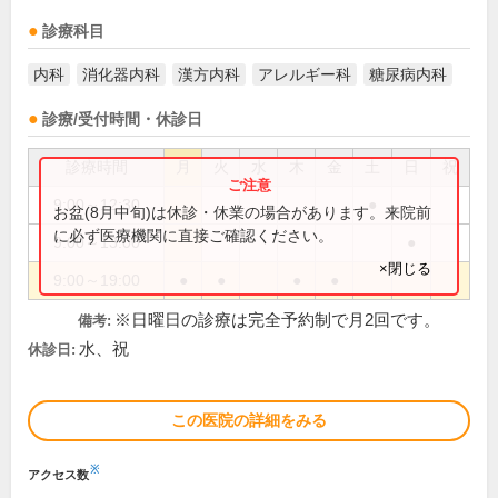
診療科目
内科
消化器内科
漢方内科
アレルギー科
糖尿病内科
診療/受付時間・休診日
診療時間
月
火
水
木
金
土
日
祝
9:00～12:30
●
お盆(8月中旬)は休診・休業の場合があります。来院前
に必ず医療機関に直接ご確認ください。
9:00～13:00
●
×閉じる
9:00～19:00
●
●
●
●
※日曜日の診療は完全予約制で月2回です。
備考:
水、祝
休診日:
この医院の詳細をみる
※
アクセス数