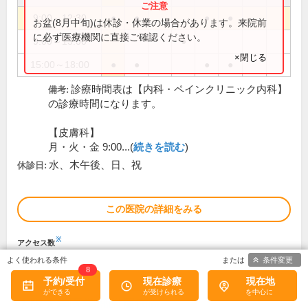
9:00～12:30
●
●
●
●
お盆(8月中旬)は休診・休業の場合があります。来院前
に必ず医療機関に直接ご確認ください。
9:00～13:00
●
×閉じる
15:00～18:00
●
●
●
●
診療時間表は【内科・ペインクリニック内科】
備考:
の診療時間になります。
【皮膚科】
月・火・金 9:00...(
続きを読む
)
水、木午後、日、祝
休診日:
この医院の詳細をみる
※
アクセス数
条件変更
8
予約/受付
現在診療
現在地
大阪大学医学部附属病院