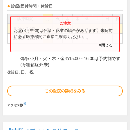
診療/受付時間・休診日
診療時間
月
火
水
木
金
土
日
祝
8:45～12:00
●
●
●
●
●
●
お盆(8月中旬)は休診・休業の場合があります。来院前
に必ず医療機関に直接ご確認ください。
16:00～18:30
●
●
●
●
×閉じる
※月・火・木・金の15:00～16:00は予約制です
備考:
(骨粗鬆症外来)
日、祝
休診日:
この医院の詳細をみる
※
アクセス数