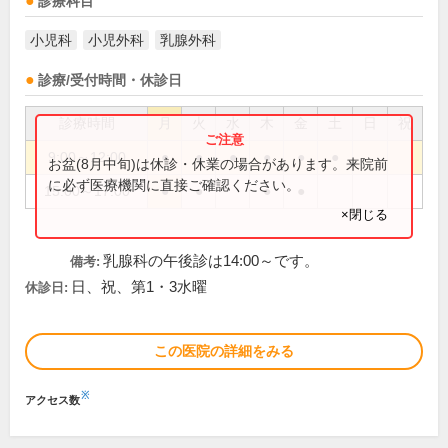
診療科目
小児科
小児外科
乳腺外科
診療/受付時間・休診日
診療時間
月
火
水
木
金
土
日
祝
9:00～12:00
●
●
●
●
●
●
お盆(8月中旬)は休診・休業の場合があります。来院前
に必ず医療機関に直接ご確認ください。
15:00～17:00
●
●
●
●
×閉じる
乳腺科の午後診は14:00～です。
備考:
日、祝、第1・3水曜
休診日:
この医院の詳細をみる
※
アクセス数