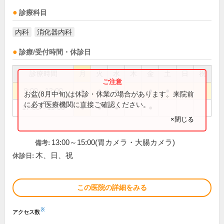
診療科目
内科
消化器内科
診療/受付時間・休診日
診療時間
月
火
水
木
金
土
日
祝
9:00～12:00
●
●
●
●
●
お盆(8月中旬)は休診・休業の場合があります。来院前
に必ず医療機関に直接ご確認ください。
17:00～19:00
●
●
●
●
×閉じる
13:00～15:00(胃カメラ・大腸カメラ)
備考:
木、日、祝
休診日:
この医院の詳細をみる
※
アクセス数