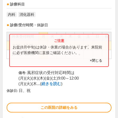
診療科目
内科
消化器科
診療/受付時間・休診日
外来受付時間
月
火
水
木
金
土
日
祝
9:00～12:30
●
●
●
●
●
●
お盆(8月中旬)は休診・休業の場合があります。来院前
に必ず医療機関に直接ご確認ください。
16:30～19:00
●
●
●
●
×閉じる
風邪症状の受付対応時間は
備考:
(月)(火)(水)(木)(金)(土)9:00～12:00
(月)(火)(木...(
続きを読む
)
日、祝
休診日:
この医院の詳細をみる