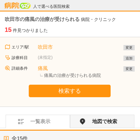
病院なび
人で選べる医院検索
吹田市の痛風の治療が受けられる
病院・クリニック
15
件見つかりました
吹田市
エリア/駅
変更
(未指定)
診療科目
追加
痛風
詳細条件
変更
痛風の治療が受けられる病院
検索する
一覧表示
地図で検索
全
15
件