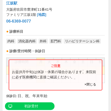
江坂駅
大阪府吹田市豊津町11番41号
ファミリア江坂1階
[地図]
06-6369-0077
診療科目
内科
消化器内科
外科
肛門科
リハビリテーション科
診療/受付時間・休診日
診療時間
月
火
水
木
金
土
日
祝
9:00～12:15
●
●
●
●
●
●
お盆(8月中旬)は休診・休業の場合があります。来院前
に必ず医療機関に直接ご確認ください。
16:00～18:45
●
●
●
●
×閉じる
日、祝、年末年始
休診日:
初診受付