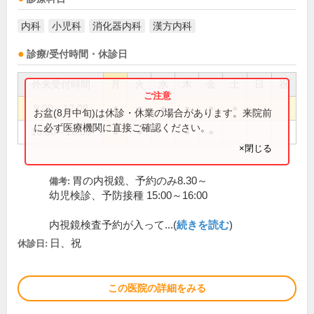
内科
小児科
消化器内科
漢方内科
診療/受付時間・休診日
外来受付時間
月
火
水
木
金
土
日
祝
9:00～12:00
●
●
●
●
●
●
お盆(8月中旬)は休診・休業の場合があります。来院前
に必ず医療機関に直接ご確認ください。
16:00～18:00
●
●
●
●
×閉じる
胃の内視鏡、予約のみ8.30～
備考:
幼児検診、予防接種 15:00～16:00
内視鏡検査予約が入って...(
続きを読む
)
日、祝
休診日:
この医院の詳細をみる