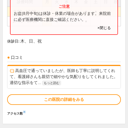
診療時間
月
火
水
木
金
土
日
祝
9:00～12:00
●
●
●
●
●
お盆(8月中旬)は休診・休業の場合があります。来院前
に必ず医療機関に直接ご確認ください。
17:00～19:00
●
●
●
●
×閉じる
木、日、祝
休診日:
口コミ
高血圧で通っていましたが、医師も丁寧に説明してくれ
て、看護婦さんも親切で細やかな気配りをしてくれました。
適切な指示をて...
もっと読む
この医院の詳細をみる
※
アクセス数