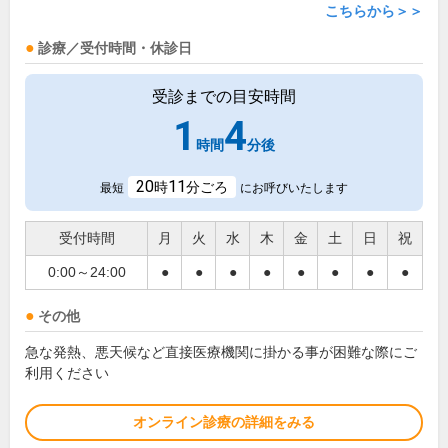
こちらから＞＞
診療／受付時間・休診日
受診までの目安時間
1
4
時間
分後
20
11
時
分ごろ
最短
にお呼びいたします
受付時間
月
火
水
木
金
土
日
祝
0:00～24:00
●
●
●
●
●
●
●
●
その他
急な発熱、悪天候など直接医療機関に掛かる事が困難な際にご
利用ください
オンライン診療の詳細をみる