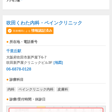
アクセス数
吹田くわた内科・ペインクリニック
情報認証済み
医療機関による
所在地・電話番号
千里丘駅
大阪府吹田市新芦屋下6-7
吹田新芦屋クリニックビル3F
[地図]
06-6878-0128
診療科目
内科
ペインクリニック内科
皮膚科
診療/受付時間・休診日
診療時間
月
火
水
木
金
土
日
祝