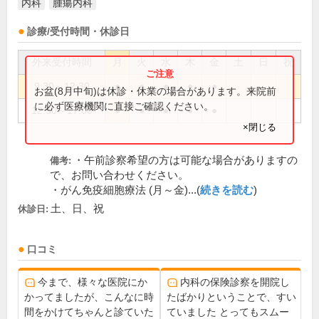
内科
腫瘍内科
診療/受付時間・休診日
外来受付時間
月
火
水
木
金
土
日
祝
9:30～12:30
●
●
●
●
●
お盆(8月中旬)は休診・休業の場合があります。来院前
に必ず医療機関に直接ご確認ください。
12:30～17:00
●
●
●
●
●
×閉じる
・午前診察希望の方は可能な場合がありますの
備考:
で、お問い合わせください。
・がん免疫細胞療法 (月～金)...(
続きを読む
)
土、日、祝
休診日:
口コミ
今まで、様々な医院にか
内科の保険診察を開院し
かってましたが、こんなに時
たばかりということで、すい
間をかけてちゃんと診ていた
ていました とってもスムー