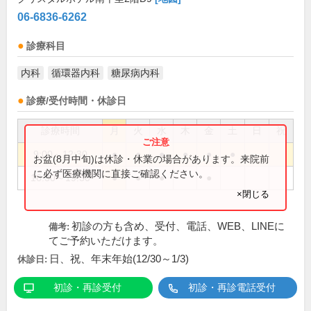
06-6836-6262
診療科目
内科
循環器内科
糖尿病内科
診療/受付時間・休診日
診療時間
月
火
水
木
金
土
日
祝
9:00～12:30
●
●
●
●
●
●
お盆(8月中旬)は休診・休業の場合があります。来院前
に必ず医療機関に直接ご確認ください。
16:30～19:30
●
●
●
●
×閉じる
初診の方も含め、受付、電話、WEB、LINEに
備考:
てご予約いただけます。
日、祝、年末年始(12/30～1/3)
休診日:
初診・再診受付
初診・再診電話受付