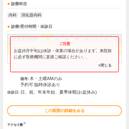
診療科目
内科
消化器内科
診療/受付時間・休診日
外来受付時間
月
火
水
木
金
土
日
祝
9:00～12:30
●
●
●
●
●
●
お盆(8月中旬)は休診・休業の場合があります。来院前
に必ず医療機関に直接ご確認ください。
16:30～19:30
●
●
●
●
×閉じる
木・土曜AMのみ
備考:
予約可 臨時休診あり
日、祝、年末年始、夏季休暇(お盆休み)
休診日:
この医院の詳細をみる
※
アクセス数