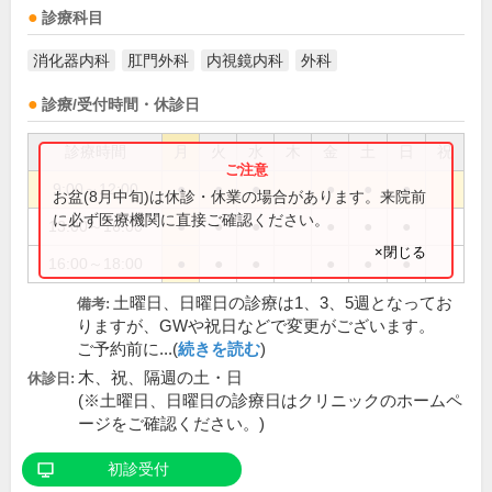
診療科目
消化器内科
肛門外科
内視鏡内科
外科
診療/受付時間・休診日
診療時間
月
火
水
木
金
土
日
祝
9:00～12:00
●
●
●
●
●
●
お盆(8月中旬)は休診・休業の場合があります。来院前
に必ず医療機関に直接ご確認ください。
13:00～16:00
●
●
●
●
●
●
×閉じる
16:00～18:00
●
●
●
●
●
●
土曜日、日曜日の診療は1、3、5週となってお
備考:
りますが、GWや祝日などで変更がございます。
ご予約前に...(
続きを読む
)
木、祝、隔週の土・日
休診日:
(※土曜日、日曜日の診療日はクリニックのホームペ
ージをご確認ください。)
初診受付