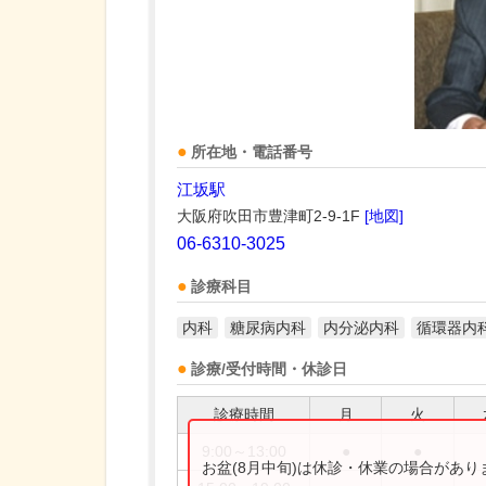
所在地・電話番号
江坂駅
大阪府吹田市豊津町2-9-1F
[地図]
06-6310-3025
診療科目
内科
糖尿病内科
内分泌内科
循環器内
診療/受付時間・休診日
診療時間
月
火
9:00～13:00
●
●
お盆(8月中旬)は休診・休業の場合があ