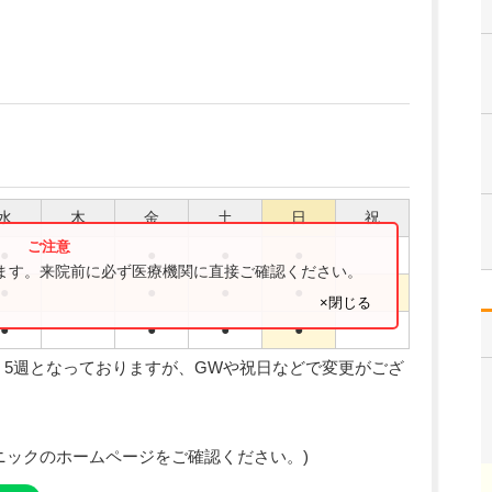
水
木
金
土
日
祝
●
●
●
●
ります。来院前に必ず医療機関に直接ご確認ください。
●
●
●
●
×閉じる
●
●
●
●
、5週となっておりますが、GWや祝日などで変更がござ
ニックのホームページをご確認ください。)