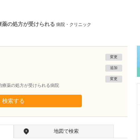
療薬の処方が受けられる
病院・クリニック
変更
追加
変更
治療薬の処方が受けられる病院
検索する
神奈川県平塚市
永瀬医院
永瀬 剛司
院長
取材記事
地図で検索
力を入れている診療はありますか?