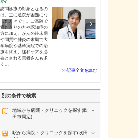
か?
えてください。
訪問診療の対象となるの
当院では、でき
は、主に通院が困難にな
者さんの苦痛が
った方々です。ご高齢で
に、細心の注意
寝たきりの方や認知症の
がら検査を実施
方に加え、がんの終末期
す。胃カメラは
や間質性肺炎の末期で大
鼻に対応してお
学病院や基幹病院での治
時は挿入箇所に
療を終え、緩和ケアを必
を使用しますが
要とされる患者さんも多
に応じて鎮静剤
く…
て…
>>記事全文を読む
別の条件で検索
地域から病院・クリニックを探す(吹
田市周辺)
駅から病院・クリニックを探す(吹田