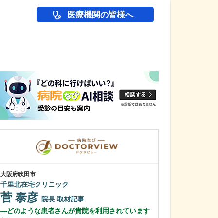
医療機関の皆様へ
医師(ドクター)の
大阪府吹田市
大阪府大阪市城東区
千里北在宅クリニック
石川消化器内科
菅 泰彦
石川 嶺
院長
取材記事
院
どのような患者さんが貴院を利用されています
貴院で受けられ