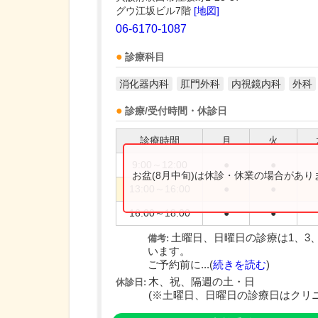
グウ江坂ビル7階
[地図]
06-6170-1087
診療科目
消化器内科
肛門外科
内視鏡内科
外科
診療/受付時間・休診日
診療時間
月
火
9:00～12:00
●
●
お盆(8月中旬)は休診・休業の場合があ
13:00～16:00
●
●
16:00～18:00
●
●
土曜日、日曜日の診療は1、3
備考:
います。
ご予約前に...(
続きを読む
)
木、祝、隔週の土・日
休診日:
(※土曜日、日曜日の診療日はクリ