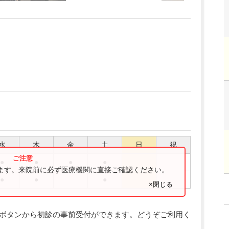
水
木
金
土
日
祝
●
●
●
●
ります。来院前に必ず医療機関に直接ご確認ください。
●
●
●
×閉じる
うボタンから初診の事前受付ができます。どうぞご利用く