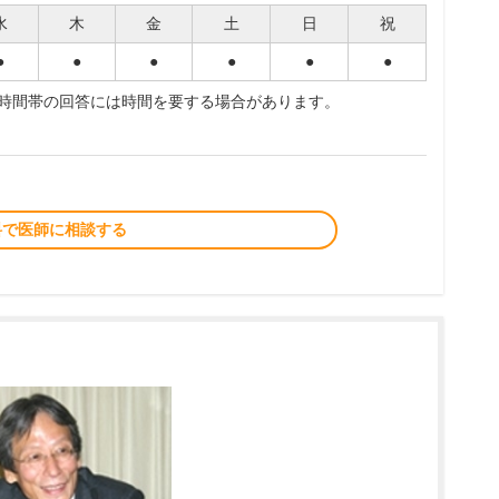
水
木
金
土
日
祝
●
●
●
●
●
●
夜時間帯の回答には時間を要する場合があります。
料で医師に相談する