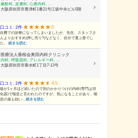
麻酔科, 皮膚科, 心療内科, ...
大阪府吹田市豊津町1番21号江坂中央ビル5階
5
口コミ: 2件
自費での診療になってしまいましたが、先生、スタッフさ
んよりおすすめ(押し売り?)などなく、自分で選ぶ形でし
た。
続きを読む
医療法人垂桜会奥田内科クリニック
内科, 呼吸器科, アレルギー科, ...
大阪府吹田市垂水町1丁目7-13号
4.5
口コミ: 2件
咳が1ヶ月ほど続いたので別のかかりつけの内科(専門は消
化器)で喘息と言われたのですが、気になることがあり、喘
息の薬も効い...
続きを読む