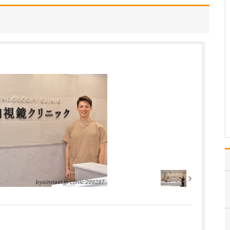
外科医の中でも、特に消
化器外科医のキャリアが
長いので、その専門性を
活かした胃と大腸の内視
鏡検査と診断、内視鏡検
査時のポリープ切除をは
じめとした消化器診療全
般に力を入れています。
また、痔の診療にも注力
し…
>>記事全文を読む