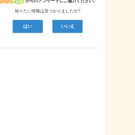
病院なび
からのアンケートにご協力ください。
知りたい情報は見つかりましたか?
はい
いいえ