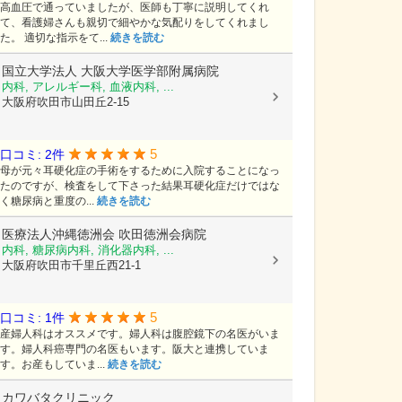
高血圧で通っていましたが、医師も丁寧に説明してくれ
て、看護婦さんも親切で細やかな気配りをしてくれまし
た。 適切な指示をて...
続きを読む
国立大学法人
大阪大学医学部附属病院
内科, アレルギー科, 血液内科, ...
大阪府吹田市山田丘2-15
5
口コミ: 2件
母が元々耳硬化症の手術をするために入院することになっ
たのですが、検査をして下さった結果耳硬化症だけではな
く糖尿病と重度の...
続きを読む
医療法人沖縄徳洲会
吹田徳洲会病院
内科, 糖尿病内科, 消化器内科, ...
大阪府吹田市千里丘西21-1
5
口コミ: 1件
産婦人科はオススメです。婦人科は腹腔鏡下の名医がいま
す。婦人科癌専門の名医もいます。阪大と連携していま
す。お産もしていま...
続きを読む
カワバタクリニック