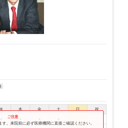
科
水
木
金
土
日
祝
●
●
●
●
ります。来院前に必ず医療機関に直接ご確認ください。