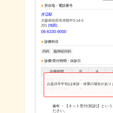
所在地・電話番号
岸辺駅
大阪府吹田市岸部中3-14-5
201
[地図]
06-6330-9000
診療科目
内科
脳神経内科
診療/受付時間・休診日
診療時間
月
火
9:00～12:00
●
●
お盆(8月中旬)は休診・休業の場合があ
17:00～20:00
●
・【ネット受付(初診)】とい
備考:
ださい。