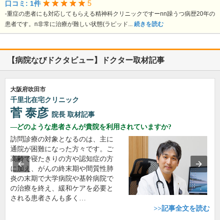
5
口コミ: 1件
-重症の患者にも対応してもらえる精神科クリニックですーnn躁うつ病歴20年の
患者です。n非常に治療が難しい状態(ラピッド...
続きを読む
【病院なびドクタビュー】ドクター取材記事
大阪府吹田市
千里北在宅クリニック
菅 泰彦
院長
取材記事
どのような患者さんが貴院を利用されていますか?
訪問診療の対象となるのは、主に
通院が困難になった方々です。ご
高齢で寝たきりの方や認知症の方
に加え、がんの終末期や間質性肺
炎の末期で大学病院や基幹病院で
の治療を終え、緩和ケアを必要と
される患者さんも多く…
>>記事全文を読む