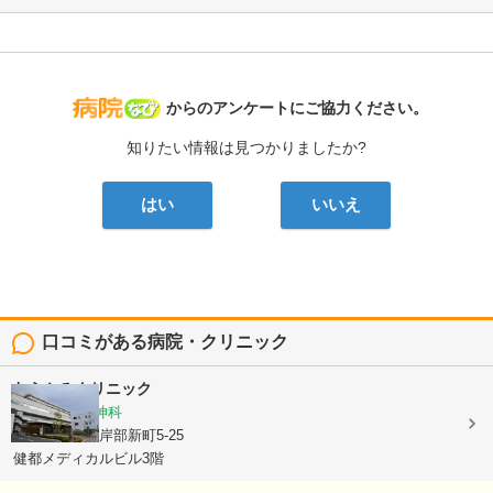
病院なび
からのアンケートにご協力ください。
知りたい情報は見つかりましたか?
はい
いいえ
口コミがある病院・クリニック
むらかみクリニック
心療内科, 精神科
大阪府吹田市岸部新町5-25
健都メディカルビル3階