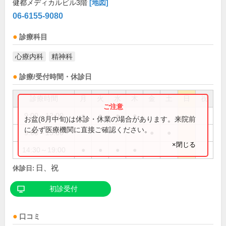
健都メディカルビル3階
[地図]
06-6155-9080
診療科目
心療内科
精神科
診療/受付時間・休診日
診療時間
月
火
水
木
金
土
日
祝
9:00～12:00
●
●
●
●
お盆(8月中旬)は休診・休業の場合があります。来院前
に必ず医療機関に直接ご確認ください。
9:00～13:00
●
●
×閉じる
14:30～19:00
●
●
●
●
日、祝
休診日:
初診受付
口コミ