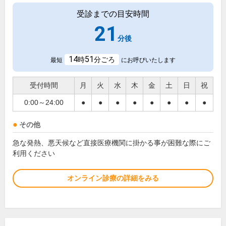
受診までの目安時間
21
分後
14
51
時
分ごろ
最短
にお呼びいたします
受付時間
月
火
水
木
金
土
日
祝
0:00～24:00
●
●
●
●
●
●
●
●
その他
急な発熱、悪天候など直接医療機関に掛かる事が困難な際にご
利用ください
オンライン診療の詳細をみる