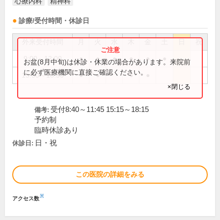
心療内科
精神科
診療/受付時間・休診日
外来受付時間
月
火
水
木
金
土
日
祝
9:00～12:00
●
●
●
●
●
●
お盆(8月中旬)は休診・休業の場合があります。来院前
に必ず医療機関に直接ご確認ください。
15:30～18:30
●
●
●
●
×閉じる
受付8:40～11:45 15:15～18:15
備考:
予約制
臨時休診あり
日・祝
休診日:
この医院の詳細をみる
※
アクセス数