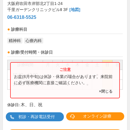
大阪府吹田市岸部北2丁目1-24
千里ガーデンクリニックビルⅡ 3F
[地図]
06-6318-5525
診療科目
精神科
心療内科
診療/受付時間・休診日
診療時間
月
火
水
木
金
土
日
祝
10:00～13:00
●
●
●
●
●
お盆(8月中旬)は休診・休業の場合があります。来院前
に必ず医療機関に直接ご確認ください。
15:00～19:00
●
●
●
●
×閉じる
木、日、祝
休診日:
オンライン診療
初診・再診電話受付