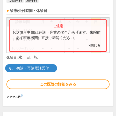
心療内科
精神科
診療/受付時間・休診日
診療時間
月
火
水
木
金
土
日
祝
9:30～13:00
●
●
●
●
お盆(8月中旬)は休診・休業の場合があります。来院前
に必ず医療機関に直接ご確認ください。
9:30～13:30
●
×閉じる
16:00～19:00
●
●
●
●
水、日、祝
休診日:
初診・再診電話受付
この医院の詳細をみる
※
アクセス数