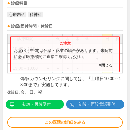
診療科目
心療内科
精神科
診療/受付時間・休診日
診療時間
月
火
水
木
金
土
日
祝
10:00～12:00
●
●
●
お盆(8月中旬)は休診・休業の場合があります。来院前
に必ず医療機関に直接ご確認ください。
10:00～13:00
●
×閉じる
13:00～18:00
●
●
●
●
カウンセリングに関しては、『土曜日10:00～1
備考:
8:00まで』実施してます。
金、日、祝
休診日:
初診・再診受付
初診・再診電話受付
この医院の詳細をみる