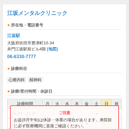
江坂メンタルクリニック
所在地・電話番号
江坂駅
大阪府吹田市豊津町10-34
井門江坂駅前ビル4階
[地図]
06-6330-7777
診療科目
心療内科
精神科
診療/受付時間・休診日
診療時間
月
火
水
木
金
土
日
祝
8:30～12:30
●
お盆(8月中旬)は休診・休業の場合があります。来院前
9:00～12:00
●
●
に必ず医療機関に直接ご確認ください。