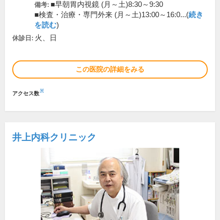
■早朝胃内視鏡 (月～土)8:30～9:30
備考:
■検査・治療・専門外来 (月～土)13:00～16:0...(
続き
を読む
)
火、日
休診日:
この医院の詳細をみる
※
アクセス数
井上内科クリニック