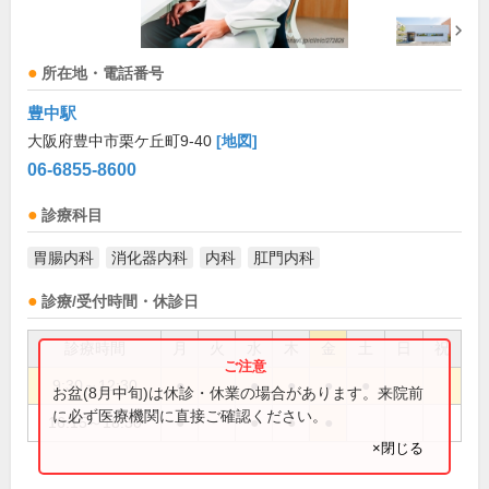
所在地・電話番号
豊中駅
大阪府豊中市栗ケ丘町9-40
[地図]
06-6855-8600
診療科目
胃腸内科
消化器内科
内科
肛門内科
診療/受付時間・休診日
診療時間
月
火
水
木
金
土
日
祝
9:30～12:30
●
●
●
●
●
お盆(8月中旬)は休診・休業の場合があります。来院前
に必ず医療機関に直接ご確認ください。
16:15～18:30
●
●
●
●
×閉じる