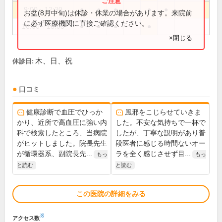
9:00～12:30
●
●
●
●
●
お盆(8月中旬)は休診・休業の場合があります。来院前
に必ず医療機関に直接ご確認ください。
16:00～18:00
●
●
●
●
×閉じる
木、日、祝
休診日:
口コミ
健康診断で血圧でひっか
風邪をこじらせていきま
かり、近所で高血圧に強い内
した。不安な気持ちで一杯で
科で検索したところ、当病院
したが、丁寧な説明があり普
がヒットしました。院長先生
段医者に感じる時間ないオー
が循環器系、副院長先...
ラを全く感じさせず目...
もっ
もっ
と読む
と読む
この医院の詳細をみる
※
アクセス数