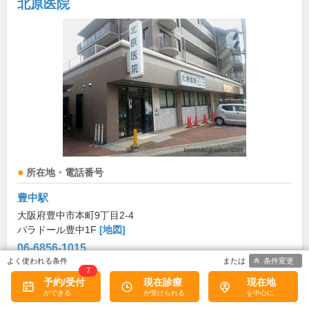
北原医院
所在地・電話番号
豊中駅
大阪府豊中市本町9丁目2-4
パラドール豊中1F
[地図]
06-6856-1015
条件変更
7
診療科目
予約/受付
現在診療
現在地
内科
外科
消化器科
整形外科
肛門科
リハビリテーシ