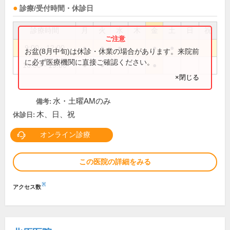
診療/受付時間・休診日
診療時間
月
火
水
木
金
土
日
祝
9:00～12:00
●
●
●
●
●
お盆(8月中旬)は休診・休業の場合があります。来院前
に必ず医療機関に直接ご確認ください。
16:00～19:00
●
●
●
×閉じる
水・土曜AMのみ
備考:
木、日、祝
休診日:
オンライン診療
この医院の詳細をみる
※
アクセス数