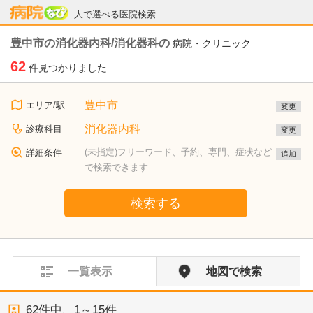
病院なび
人で選べる医院検索
豊中市の消化器内科/消化器科の
病院・クリニック
62
件見つかりました
豊中市
エリア/駅
変更
消化器内科
診療科目
変更
(未指定)フリーワード、予約、専門、症状など
詳細条件
追加
で検索できます
検索する
一覧表示
地図で検索
62
件中、
1～15件