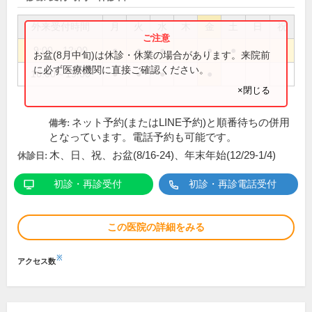
外来受付時間
月
火
水
木
金
土
日
祝
9:00～12:00
●
●
●
●
●
お盆(8月中旬)は休診・休業の場合があります。来院前
に必ず医療機関に直接ご確認ください。
16:00～19:00
●
●
●
●
×閉じる
ネット予約(またはLINE予約)と順番待ちの併用
備考:
となっています。電話予約も可能です。
木、日、祝、お盆(8/16-24)、年末年始(12/29-1/4)
休診日:
初診・再診受付
初診・再診電話受付
この医院の詳細をみる
※
アクセス数