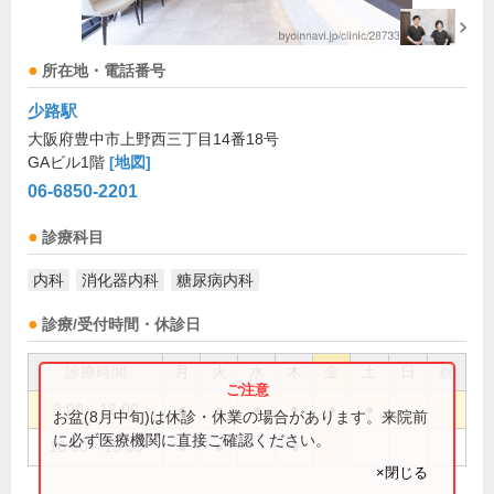
所在地・電話番号
少路駅
大阪府豊中市上野西三丁目14番18号
GAビル1階
[地図]
06-6850-2201
診療科目
内科
消化器内科
糖尿病内科
診療/受付時間・休診日
診療時間
月
火
水
木
金
土
日
祝
9:00～12:00
●
●
●
●
●
●
お盆(8月中旬)は休診・休業の場合があります。来院前
に必ず医療機関に直接ご確認ください。
16:00～18:30
●
●
●
×閉じる