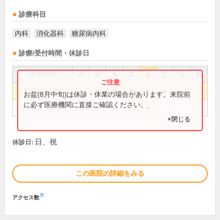
診療科目
内科
消化器科
糖尿病内科
診療/受付時間・休診日
診療時間
月
火
水
木
金
土
日
祝
9:00～12:00
●
●
●
●
●
●
お盆(8月中旬)は休診・休業の場合があります。来院前
に必ず医療機関に直接ご確認ください。
16:00～19:00
●
●
●
●
×閉じる
日、祝
休診日:
この医院の詳細をみる
※
アクセス数