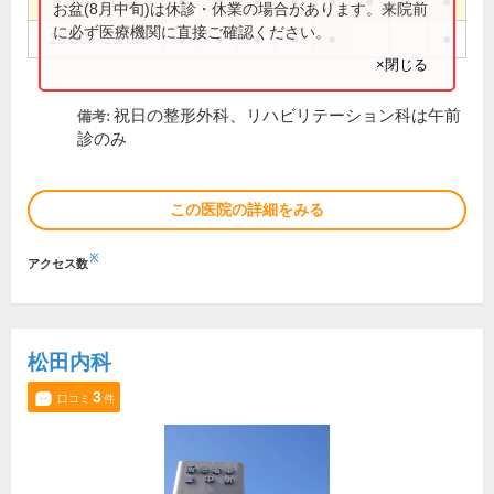
8:00～11:30
●
●
●
●
●
●
●
●
お盆(8月中旬)は休診・休業の場合があります。来院前
に必ず医療機関に直接ご確認ください。
16:00～19:00
●
●
●
●
●
●
×閉じる
祝日の整形外科、リハビリテーション科は午前
備考:
診のみ
この医院の詳細をみる
※
アクセス数
松田内科
3
口コミ
件