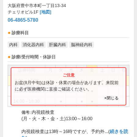
大阪府豊中市本町一丁目13-34
チェリオビル1F
[地図]
06-4865-5780
診療科目
内科
消化器内科
肝臓内科
脳神経内科
診療/受付時間・休診日
診療時間
月
火
水
木
金
土
日
祝
9:00～12:00
●
●
●
●
●
お盆(8月中旬)は休診・休業の場合があります。来院前
に必ず医療機関に直接ご確認ください。
13:00～16:00
●
●
●
●
×閉じる
16:00～18:30
●
●
●
内視鏡検査
備考:
(月・火・木・金・土)13:00～16:00
内視鏡検査は13時～16時ですが、予約外...(
続きを読