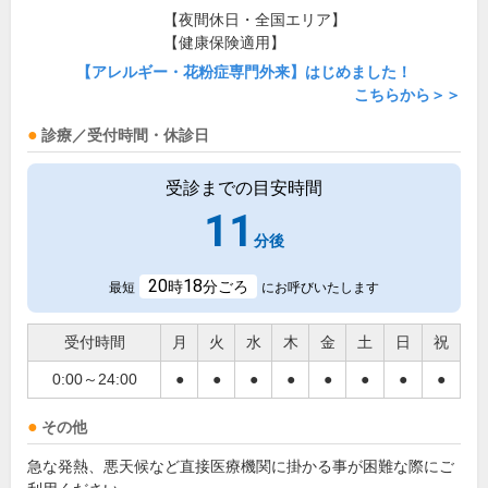
【夜間休日・全国エリア】
【健康保険適用】
【アレルギー・花粉症専門外来】はじめました！
こちらから＞＞
診療／受付時間・休診日
受診までの目安時間
11
分後
20
18
時
分ごろ
最短
にお呼びいたします
受付時間
月
火
水
木
金
土
日
祝
0:00～24:00
●
●
●
●
●
●
●
●
その他
急な発熱、悪天候など直接医療機関に掛かる事が困難な際にご