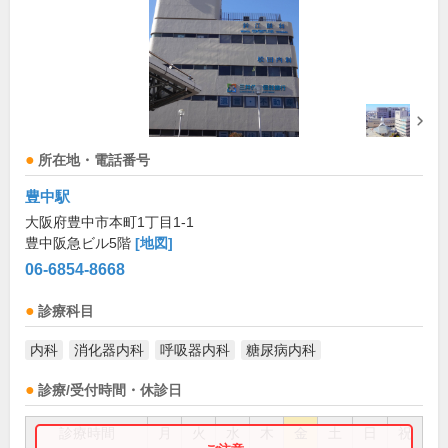
所在地・電話番号
豊中駅
大阪府豊中市本町1丁目1-1
豊中阪急ビル5階
[地図]
06-6854-8668
診療科目
内科
消化器内科
呼吸器内科
糖尿病内科
診療/受付時間・休診日
診療時間
月
火
水
木
金
土
日
祝