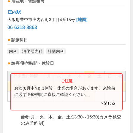
所在地・電話番号
庄内駅
大阪府豊中市庄内西町3丁目4番15号
[地図]
06-6318-8863
診療科目
内科
消化器内科
肝臓内科
診療/受付時間・休診日
外来受付時間
月
火
水
木
金
土
日
祝
9:00～11:30
●
●
●
●
●
お盆(8月中旬)は休診・休業の場合があります。来院前
に必ず医療機関に直接ご確認ください。
16:30～18:30
●
●
●
●
×閉じる
月、火、木、金、土:13:30～16:30(カメラ検査
備考:
のみ予約制)