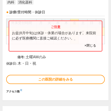
内科
消化器科
診療/受付時間・休診日
外来受付時間
月
火
水
木
金
土
日
祝
9:20～13:00
●
●
●
●
●
お盆(8月中旬)は休診・休業の場合があります。来院前
に必ず医療機関に直接ご確認ください。
16:30～19:30
●
●
●
●
×閉じる
土曜AMのみ
備考:
木・日・祝
休診日:
この医院の詳細をみる
※
アクセス数