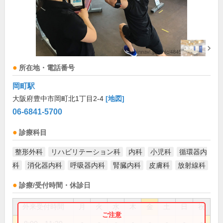
所在地・電話番号
岡町駅
大阪府豊中市岡町北1丁目2-4
[地図]
06-6841-5700
診療科目
整形外科
リハビリテーション科
内科
小児科
循環器内
科
消化器内科
呼吸器内科
腎臓内科
皮膚科
放射線科
診療/受付時間・休診日
外来受付時間
月
火
水
木
金
土
日
祝