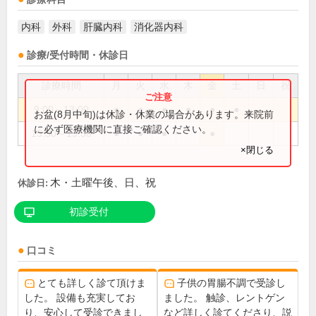
内科
外科
肝臓内科
消化器内科
診療/受付時間・休診日
診療時間
月
火
水
木
金
土
日
祝
9:00～13:00
●
●
●
●
●
●
お盆(8月中旬)は休診・休業の場合があります。来院前
に必ず医療機関に直接ご確認ください。
15:30～19:30
●
●
●
●
×閉じる
木・土曜午後、日、祝
休診日:
初診受付
口コミ
とても詳しく診て頂けま
子供の胃腸不調で受診し
した。 設備も充実してお
ました。 触診、レントゲン
り、安心して受診できまし
など詳しく診てくださり、説