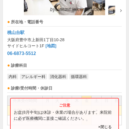
所在地・電話番号
桃山台駅
大阪府豊中市上新田1丁目10-28
サイドヒルコート1F
[地図]
06-6873-5512
診療科目
内科
アレルギー科
消化器科
循環器科
診療/受付時間・休診日
外来受付時間
月
火
水
木
金
土
日
祝
9:00～13:00
●
●
●
●
●
●
お盆(8月中旬)は休診・休業の場合があります。来院前
に必ず医療機関に直接ご確認ください。
17:00～20:00
●
●
●
●
×閉じる