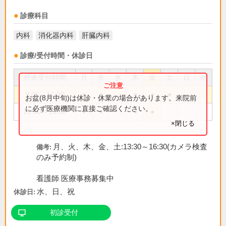
診療科目
内科
消化器内科
肝臓内科
診療/受付時間・休診日
外来受付時間
月
火
水
木
金
土
日
祝
9:00～11:30
●
●
●
●
●
お盆(8月中旬)は休診・休業の場合があります。来院前
に必ず医療機関に直接ご確認ください。
16:30～18:30
●
●
●
●
×閉じる
月、火、木、金、土:13:30～16:30(カメラ検査
備考:
のみ予約制)
看護師 医療事務募集中
水、日、祝
休診日:
初診受付