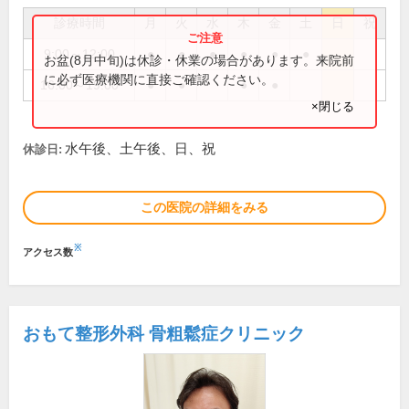
診療時間
月
火
水
木
金
土
日
祝
9:00～12:00
●
●
●
●
●
●
お盆(8月中旬)は休診・休業の場合があります。来院前
に必ず医療機関に直接ご確認ください。
16:00～19:00
●
●
●
●
×閉じる
水午後、土午後、日、祝
休診日:
この医院の詳細をみる
※
アクセス数
おもて整形外科 骨粗鬆症クリニック