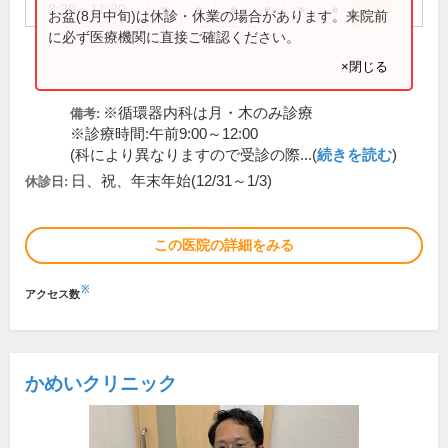
8:30～11:30
●
●
●
●
●
●
お盆(8月中旬)は休診・休業の場合があります。来院前
に必ず医療機関に直接ご確認ください。
×閉じる
※循環器内科は月・木のみ診療
備考:
※診療時間:午前9:00～12:00
(科により異なりますので受診の際...(
続きを読む
)
日、祝、年末年始(12/31～1/3)
休診日:
この医院の詳細をみる
※
アクセス数
かめいクリニック