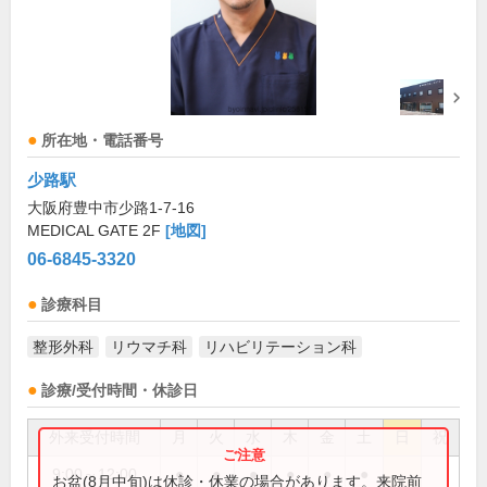
所在地・電話番号
少路駅
大阪府豊中市少路1-7-16
MEDICAL GATE 2F
[地図]
06-6845-3320
診療科目
整形外科
リウマチ科
リハビリテーション科
診療/受付時間・休診日
外来受付時間
月
火
水
木
金
土
日
祝
9:00～12:00
●
●
●
●
●
●
お盆(8月中旬)は休診・休業の場合があります。来院前