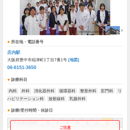
所在地・電話番号
庄内駅
大阪府豊中市稲津町1丁目7番1号
[地図]
06-6151-3650
診療科目
内科
外科
消化器外科
循環器科
整形外科
肛門科
リ
ハビリテーション科
放射線科
乳腺外科
診療/受付時間・休診日
外来受付時間
月
火
水
木
金
土
日
祝