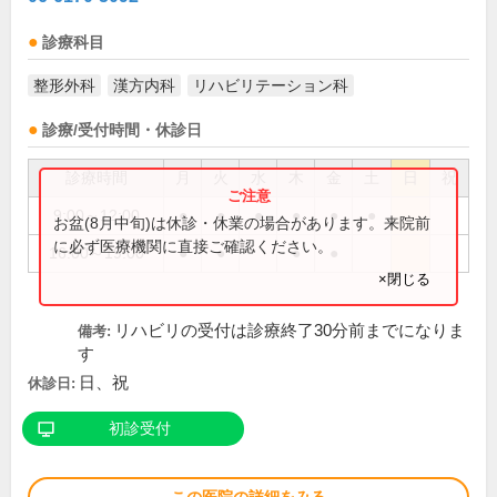
診療科目
整形外科
漢方内科
リハビリテーション科
診療/受付時間・休診日
診療時間
月
火
水
木
金
土
日
祝
9:00～12:00
●
●
●
●
●
●
お盆(8月中旬)は休診・休業の場合があります。来院前
に必ず医療機関に直接ご確認ください。
16:00～19:00
●
●
●
●
×閉じる
リハビリの受付は診療終了30分前までになりま
備考:
す
日、祝
休診日:
初診受付