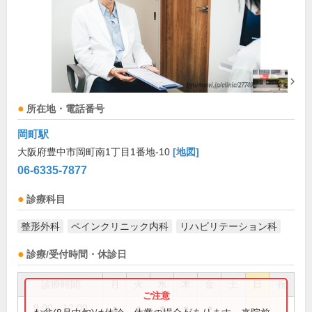
所在地・電話番号
岡町駅
大阪府豊中市岡町南1丁目1番地-10
[地図]
06-6335-7877
診療科目
整形外科
ペインクリニック内科
リハビリテーション科
診療/受付時間・休診日
診療時間
月
火
水
木
金
土
日
祝
9:00～12:00
●
●
●
●
●