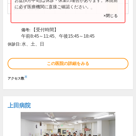
お盆(8月中旬)は休診・休業の場合があります。来院前
に必ず医療機関に直接ご確認ください。
16:00～19:00
●
●
●
●
×閉じる
【受付時間】
備考:
午前8:45～11:45、午後15:45～18:45
水、土、日
休診日:
この医院の詳細をみる
※
アクセス数
上田病院