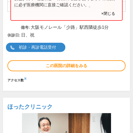
に必ず医療機関に直接ご確認ください。
16:30～19:30
●
●
●
●
×閉じる
大阪モノレール「少路」駅西隣徒歩1分
備考:
日、祝
休診日:
初診・再診電話受付
この医院の詳細をみる
※
アクセス数
ほったクリニック