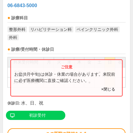
06-6843-5000
診療科目
整形外科
リハビリテーション科
ペインクリニック外科
外科
診療/受付時間・休診日
外来受付時間
月
火
水
木
金
土
日
祝
9:00～12:30
●
●
●
●
●
お盆(8月中旬)は休診・休業の場合があります。来院前
に必ず医療機関に直接ご確認ください。
16:00～19:30
●
●
●
●
×閉じる
水、日、祝
休診日:
初診受付