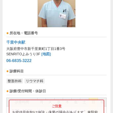
所在地・電話番号
千里中央駅
大阪府豊中市新千里東町1丁目1番3号
SENRITOよみうり3F
[地図]
06-6835-3222
診療科目
整形外科
リウマチ科
診療/受付時間・休診日
診療時間
月
火
水
木
金
土
日
祝
9:00～12:30
●
●
●
●
●
●
お盆(8月中旬)は休診・休業の場合があります。来院前