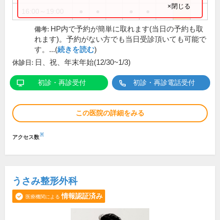
×閉じる
16:00～19:00
●
●
●
●
HP内で予約が簡単に取れます(当日の予約も取
備考:
れます)。予約がない方でも当日受診頂いても可能で
す。...(
続きを読む
)
日、祝、年末年始(12/30~1/3)
休診日:
初診・再診受付
初診・再診電話受付
この医院の詳細をみる
※
アクセス数
うさみ整形外科
情報認証済み
医療機関による