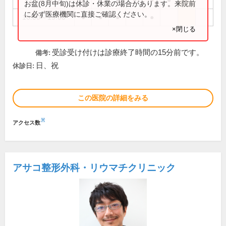
9:00～12:00
●
●
●
●
●
●
お盆(8月中旬)は休診・休業の場合があります。来院前
に必ず医療機関に直接ご確認ください。
16:00～19:00
●
●
●
●
×閉じる
受診受け付けは診療終了時間の15分前です。
備考:
日、祝
休診日:
この医院の詳細をみる
※
アクセス数
アサコ整形外科・リウマチクリニック