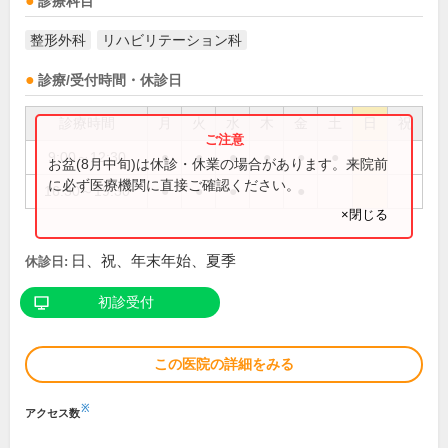
診療科目
整形外科
リハビリテーション科
診療/受付時間・休診日
診療時間
月
火
水
木
金
土
日
祝
9:00～12:30
●
●
●
●
●
●
お盆(8月中旬)は休診・休業の場合があります。来院前
に必ず医療機関に直接ご確認ください。
16:30～19:30
●
●
●
●
×閉じる
日、祝、年末年始、夏季
休診日:
初診受付
この医院の詳細をみる
※
アクセス数