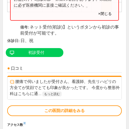
に必ず医療機関に直接ご確認ください。
16:00～19:00
●
●
●
●
×閉じる
ネット受付(初診)】というボタンから初診の事
備考:
前受付が可能です。
日、祝
休診日:
初診受付
口コミ
腰痛で伺いましたが受付さん、看護師、先生リハビリの
方全てが笑顔でとても印象が良かったです。 今度から整形外
科はこちらに通...
もっと読む
この医院の詳細をみる
※
アクセス数