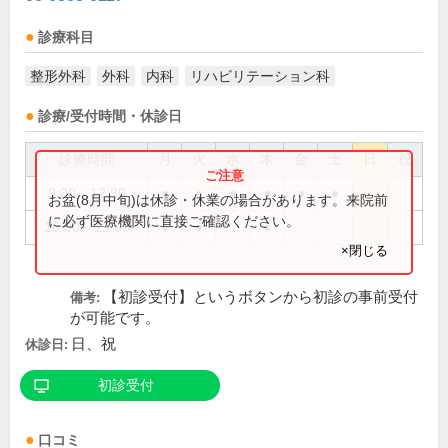
診療科目
整形外科
外科
内科
リハビリテーション科
診療/受付時間・休診日
診療時間
月
火
水
木
金
土
日
祝
9:00～12:30
●
●
●
●
●
●
お盆(8月中旬)は休診・休業の場合があります。来院前
に必ず医療機関に直接ご確認ください。
16:00～19:00
●
●
●
×閉じる
【初診受付】というボタンから初診の事前受付
備考:
が可能です。
日、祝
休診日:
初診受付
口コミ