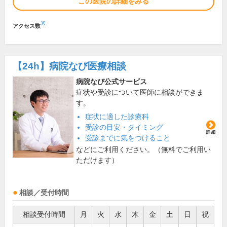
この医院の詳細をみる
※
アクセス数
【24h】
病院なび医療相談
病院なび公式サービス
症状や受診について医師に相談ができま
す。
症状に適した診療科
受診の目安・タイミング
受診までに気をつけること
などにご利用ください。（無料でご利用い
ただけます）
相談／受付時間
相談受付時間
月
火
水
木
金
土
日
祝