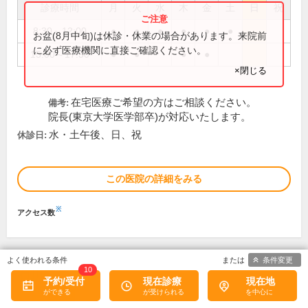
診療時間
月
火
水
木
金
土
日
祝
8:30～12:00
●
●
●
●
●
●
お盆(8月中旬)は休診・休業の場合があります。来院前
に必ず医療機関に直接ご確認ください。
15:00～17:30
●
●
●
●
×閉じる
在宅医療ご希望の方はご相談ください。
備考:
院長(東京大学医学部卒)が対応いたします。
水・土午後、日、祝
休診日:
この医院の詳細をみる
※
アクセス数
条件変更
10
石川整形外科
予約/受付
現在診療
現在地
1
口コミ
件