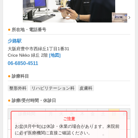
所在地・電話番号
少路駅
大阪府豊中市西緑丘1丁目1番31
Crice Nikko 緑丘 2階
[地図]
06-6850-4511
診療科目
整形外科
リハビリテーション科
皮膚科
診療/受付時間・休診日
診療時間
月
火
水
木
金
土
日
祝
9:00～12:00
●
●
●
●
●
お盆(8月中旬)は休診・休業の場合があります。来院前
に必ず医療機関に直接ご確認ください。
9:00～13:00
●