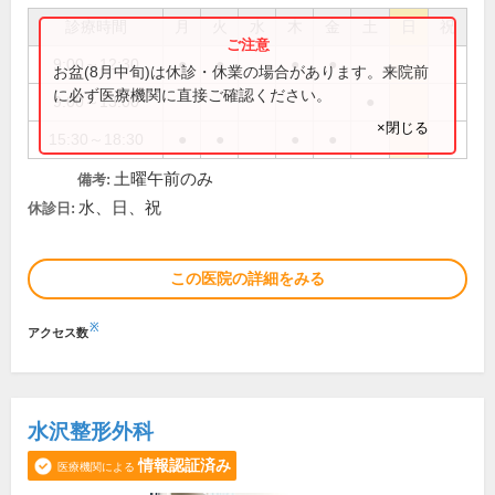
診療時間
月
火
水
木
金
土
日
祝
9:00～12:30
●
●
●
●
お盆(8月中旬)は休診・休業の場合があります。来院前
に必ず医療機関に直接ご確認ください。
9:00～13:00
●
×閉じる
15:30～18:30
●
●
●
●
土曜午前のみ
備考:
水、日、祝
休診日:
この医院の詳細をみる
※
アクセス数
水沢整形外科
情報認証済み
医療機関による