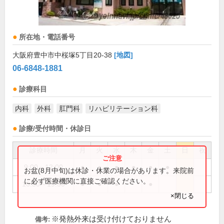
所在地・電話番号
大阪府豊中市中桜塚5丁目20-38
[地図]
06-6848-1881
診療科目
内科
外科
肛門科
リハビリテーション科
診療/受付時間・休診日
診療時間
月
火
水
木
金
土
日
祝
9:00～12:00
●
●
●
●
●
●
お盆(8月中旬)は休診・休業の場合があります。来院前
に必ず医療機関に直接ご確認ください。
16:30～19:30
●
●
●
●
×閉じる
※発熱外来は受け付けておりません
備考: