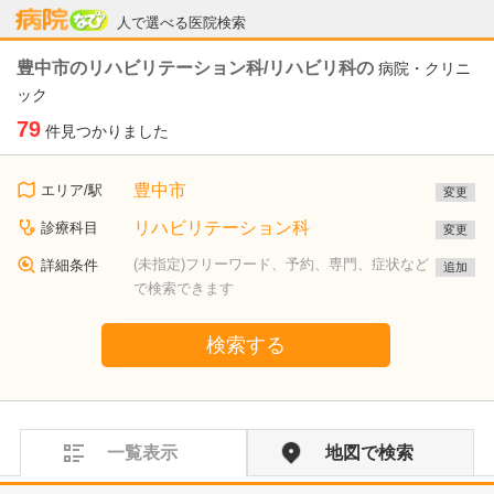
病院なび
人で選べる医院検索
豊中市のリハビリテーション科/リハビリ科の
病院・クリニ
ック
79
件見つかりました
豊中市
エリア/駅
変更
リハビリテーション科
診療科目
変更
(未指定)フリーワード、予約、専門、症状など
詳細条件
追加
で検索できます
検索する
一覧表示
地図で検索