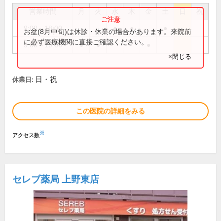
営業時間
月
火
水
木
金
土
日
祝
9:00～18:00
●
●
●
お盆(8月中旬)は休診・休業の場合があります。来院前
に必ず医療機関に直接ご確認ください。
9:00～19:00
●
●
●
×閉じる
日・祝
休業日:
この医院の詳細をみる
※
アクセス数
セレブ薬局 上野東店