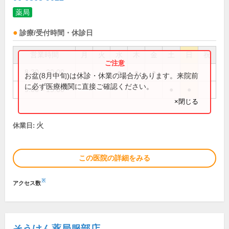
薬局
診療/受付時間・休診日
営業時間
月
火
水
木
金
土
日
祝
8:30～20:00
●
●
●
●
お盆(8月中旬)は休診・休業の場合があります。来院前
に必ず医療機関に直接ご確認ください。
9:00～15:30
●
●
×閉じる
火
休業日:
この医院の詳細をみる
※
アクセス数
そうけん薬局服部店