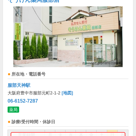
所在地・電話番号
服部天神駅
大阪府豊中市服部元町2-1-2
[地図]
06-6152-7287
薬局
診療/受付時間・休診日
営業時間
月
火
水
木
金
土
日
祝