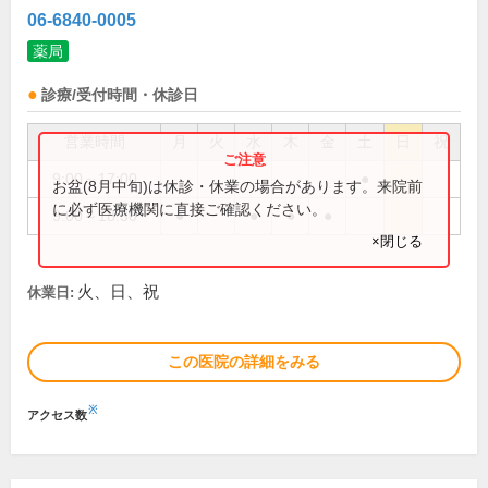
06-6840-0005
薬局
診療/受付時間・休診日
営業時間
月
火
水
木
金
土
日
祝
9:00～17:00
●
お盆(8月中旬)は休診・休業の場合があります。来院前
に必ず医療機関に直接ご確認ください。
9:00～18:30
●
●
●
●
×閉じる
火、日、祝
休業日:
この医院の詳細をみる
※
アクセス数