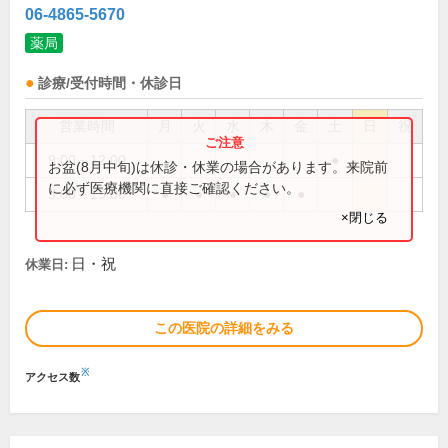
06-4865-5670
薬局
診療/受付時間・休診日
営業時間
月
火
水
木
金
土
日
祝
9:00～12:00
●
お盆(8月中旬)は休診・休業の場合があります。来院前
に必ず医療機関に直接ご確認ください。
9:00～19:00
●
●
●
●
●
×閉じる
日・祝
休業日:
この医院の詳細をみる
※
アクセス数