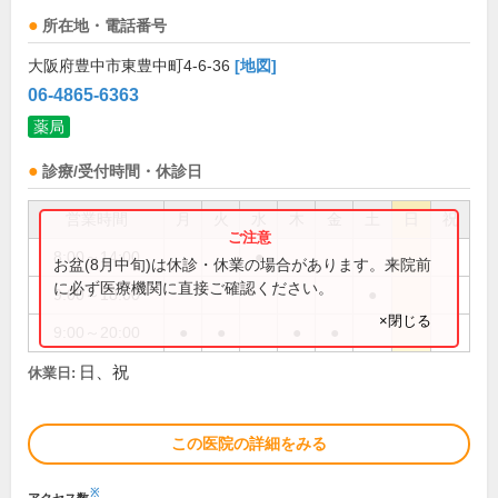
所在地・電話番号
大阪府豊中市東豊中町4-6-36
[地図]
06-4865-6363
薬局
診療/受付時間・休診日
営業時間
月
火
水
木
金
土
日
祝
8:00～14:00
●
お盆(8月中旬)は休診・休業の場合があります。来院前
に必ず医療機関に直接ご確認ください。
9:00～18:00
●
×閉じる
9:00～20:00
●
●
●
●
日、祝
休業日:
この医院の詳細をみる
※