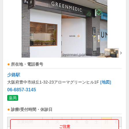
所在地・電話番号
少路駅
大阪府豊中市緑丘1-32-23アローマグリーンヒル1F
[地図]
06-6857-3145
薬局
診療/受付時間・休診日
営業時間
月
火
水
木
金
土
日
祝