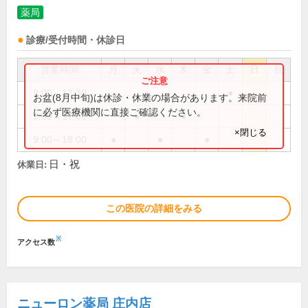
薬局
診療/受付時間・休診日
営業時間
月
火
水
木
金
土
日
祝
9:00～12:30
●
お盆(8月中旬)は休診・休業の場合があります。来院前
に必ず医療機関に直接ご確認ください。
9:00～17:00
●
●
×閉じる
9:00～18:00
●
●
●
日・祝
休業日:
この医院の詳細をみる
※
アクセス数
ニューロン薬局 庄内店