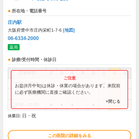
所在地・電話番号
庄内駅
大阪府豊中市庄内栄町1-7-6
[地図]
06-6334-2000
薬局
診療/受付時間・休診日
営業時間
月
火
水
木
金
土
日
祝
9:00～13:00
●
お盆(8月中旬)は休診・休業の場合があります。来院前
に必ず医療機関に直接ご確認ください。
9:00～17:00
●
×閉じる
9:00～20:00
●
●
●
●
日・祝
休業日:
この医院の詳細をみる