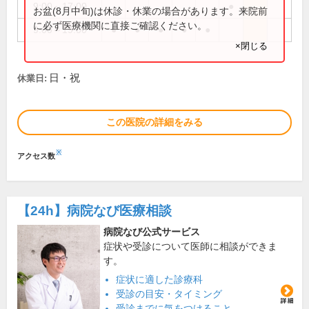
9:00～17:00
●
お盆(8月中旬)は休診・休業の場合があります。来院前
に必ず医療機関に直接ご確認ください。
9:00～19:00
●
●
●
●
●
×閉じる
日・祝
休業日:
この医院の詳細をみる
※
アクセス数
【24h】
病院なび医療相談
病院なび公式サービス
症状や受診について医師に相談ができま
す。
症状に適した診療科
受診の目安・タイミング
受診までに気をつけること