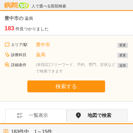
病院なび
人で選べる医院検索
豊中市の
薬局
183
件見つかりました
豊中市
エリア/駅
変更
薬局
診療科目
変更
(未指定)フリーワード、予約、専門、症状など
詳細条件
追加
で検索できます
検索する
一覧表示
地図で検索
183
件中、
1～15件