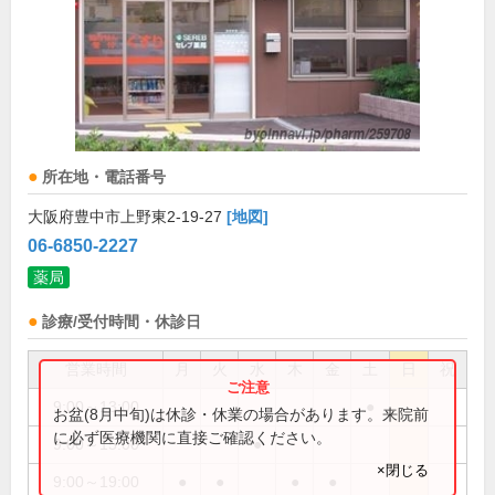
所在地・電話番号
大阪府豊中市上野東2-19-27
[地図]
06-6850-2227
薬局
診療/受付時間・休診日
営業時間
月
火
水
木
金
土
日
祝
9:00～13:00
●
お盆(8月中旬)は休診・休業の場合があります。来院前
に必ず医療機関に直接ご確認ください。
9:00～15:00
●
×閉じる
9:00～19:00
●
●
●
●