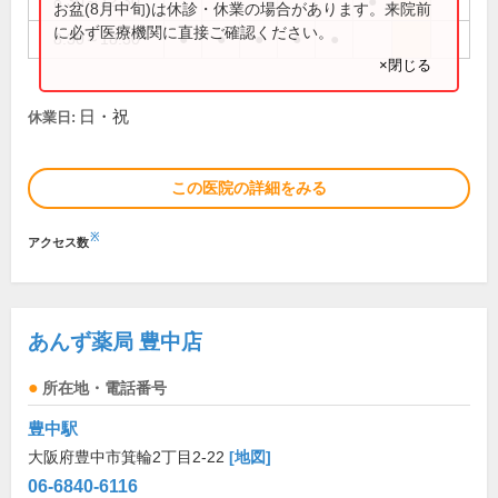
8:30～12:30
●
お盆(8月中旬)は休診・休業の場合があります。来院前
に必ず医療機関に直接ご確認ください。
8:30～18:30
●
●
●
●
●
×閉じる
日・祝
休業日:
この医院の詳細をみる
※
アクセス数
あんず薬局 豊中店
所在地・電話番号
豊中駅
大阪府豊中市箕輪2丁目2-22
[地図]
06-6840-6116