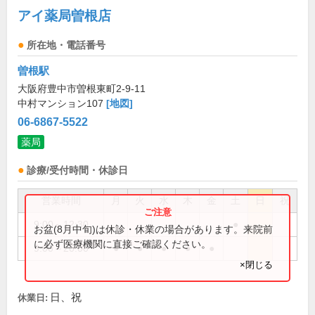
アイ薬局曽根店
所在地・電話番号
曽根駅
大阪府豊中市曽根東町2-9-11
中村マンション107
[地図]
06-6867-5522
薬局
診療/受付時間・休診日
営業時間
月
火
水
木
金
土
日
祝
9:00～12:30
●
お盆(8月中旬)は休診・休業の場合があります。来院前
に必ず医療機関に直接ご確認ください。
9:00～20:00
●
●
●
●
●
×閉じる
日、祝
休業日: