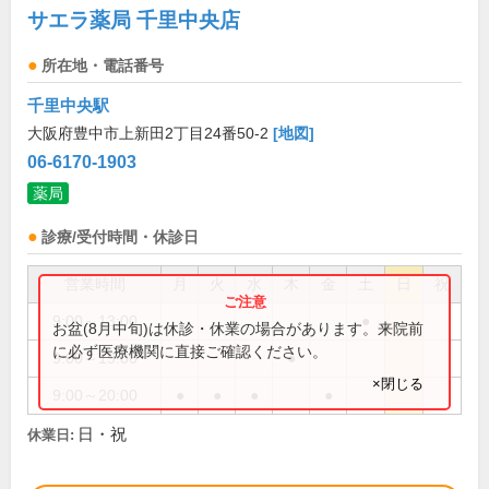
サエラ薬局 千里中央店
所在地・電話番号
千里中央駅
大阪府豊中市上新田2丁目24番50-2
[地図]
06-6170-1903
薬局
診療/受付時間・休診日
営業時間
月
火
水
木
金
土
日
祝
9:00～13:00
●
お盆(8月中旬)は休診・休業の場合があります。来院前
に必ず医療機関に直接ご確認ください。
9:00～19:00
●
×閉じる
9:00～20:00
●
●
●
●
日・祝
休業日: