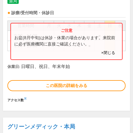
薬局
診療/受付時間・休診日
営業時間
月
火
水
木
金
土
日
祝
9:00～14:00
●
お盆(8月中旬)は休診・休業の場合があります。来院前
に必ず医療機関に直接ご確認ください。
9:00～19:30
●
●
●
●
●
×閉じる
日曜日、祝日、年末年始
休業日:
この医院の詳細をみる
※
アクセス数
グリーンメディック・本局