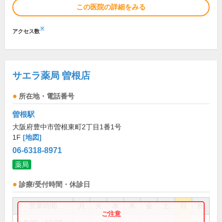
この医院の詳細をみる
※
アクセス数
サエラ薬局 曽根店
所在地・電話番号
曽根駅
大阪府豊中市曽根東町2丁目1番1号
1F
[地図]
06-6318-8971
薬局
診療/受付時間・休診日
営業時間
月
火
水
木
金
土
日
祝