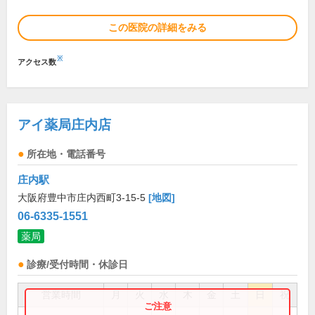
この医院の詳細をみる
※
アクセス数
アイ薬局庄内店
所在地・電話番号
庄内駅
大阪府豊中市庄内西町3-15-5
[地図]
06-6335-1551
薬局
診療/受付時間・休診日
営業時間
月
火
水
木
金
土
日
祝